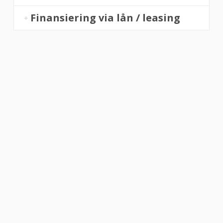
Finansiering via lån / leasing
“Altid flinke og hjælpsom”
Vurderet af Georg
“Altid søde, hjælpsomme og kompetente !”
Vurderet af Læse antik & retro
“Anette var rigtig sød, venlig og imødekommende kommende. Fik en
fejl levering og fik løst det i løbet af to sekunder. God arbejde og god
weekend”