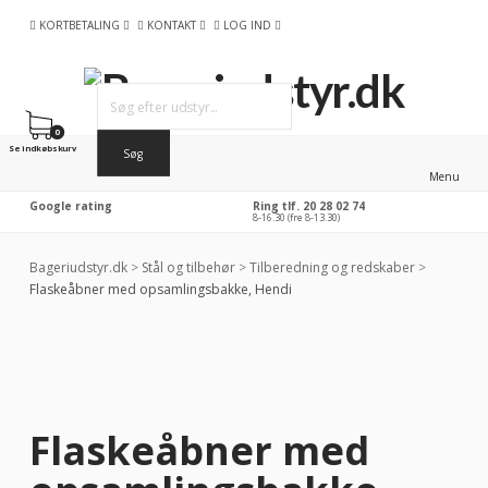
KORTBETALING
KONTAKT
LOG IND
0
Se indkøbskurv
Menu
Google rating
Ring tlf. 20 28 02 74
8-16.30 (fre 8-13.30)
Bageriudstyr.dk
>
Stål og tilbehør
>
Tilberedning og redskaber
>
Flaskeåbner med opsamlingsbakke, Hendi
Flaskeåbner med