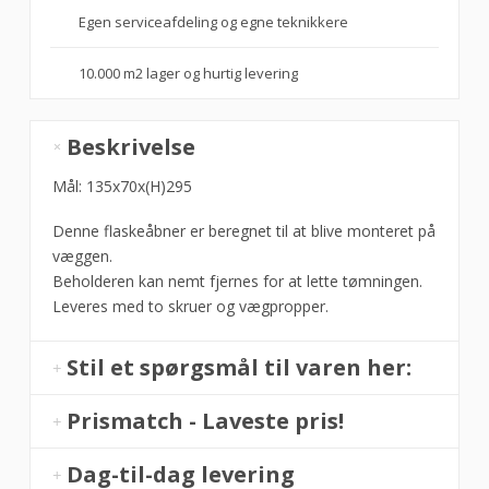
Egen serviceafdeling og egne teknikkere
10.000 m2 lager og hurtig levering
Flaskeåbner
Beskrivelse
med
opsamlingsbakke,
Mål: 135x70x(H)295
Hendi
Denne flaskeåbner er beregnet til at blive monteret på
antal
væggen.
Beholderen kan nemt fjernes for at lette tømningen.
Leveres med to skruer og vægpropper.
Stil et spørgsmål til varen her:
Prismatch - Laveste pris!
Dag-til-dag levering