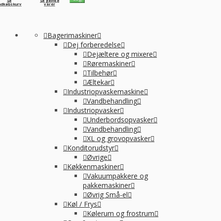
Se
Se gemte
ndkøbskurv
varer
Bagerimaskiner
Dej forberedelse
Dejæltere og mixere
Røremaskiner
Tilbehør
Æltekar
Industriopvaskemaskine
Vandbehandling
Industriopvasker
Underbordsopvasker
Vandbehandling
XL og grovopvasker
Konditorudstyr
Øvrige
Køkkenmaskiner
Vakuumpakkere og
pakkemaskiner
Øvrig Små-el
Køl / Frys
Kølerum og frostrum