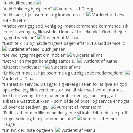
Kundetilfredshed
“Altid flinke og hjælpsom”
Vurderet af Georg
“Altid søde, hjælpsomme og kompetente !”
Vurderet af Læse
antik & retro
“Anette var rigtig sød, venlig og imødekommende kommende. Fik
en fejl levering og fik løst det i løbet af to sekunder. God arbejde
og god weekend”
Vurderet af Michael
“Bestilte kl.13 og havde tingene dagen efter kl.10. God service ☺”
Vurderet af Heidi Buch Jensen
“De ved rigtig meget om møbler”
Vurderet af Kris
“Det var en meget behagelig samtale.”
Vurderet af Käthe
“Ekspert i hvidevarer “
Vurderet af Kris
“Er blevet mødt at hjælpsomme og utrolig søde medarbejdere”
Vurderet af Tina
“Fantastisk service. De ligger sig virkelig i selen for at give en god
oplevelse. Jeg fik leveret en stor ovn til Malmø, hvor de normalt
ikke har levering direkte, uden problemer. Jeg kan i høj grad
anbefale Gastrobutikken – som både på priser og service er noget
ud over det sædvanlige.”
Vurderet af Peter Holm
“Fedt sted for den lille mand der gerne vil købe lidt af det de proff
bruger søde og hjælpsomme ansatte”
Vurderet af Henrik
Hauge
“Fin fyr, der løste opgaven”
Vurderet af Marlu