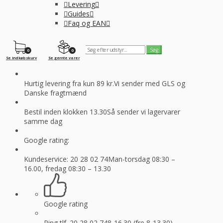
Levering
Guides
Faq og EAN
0
0
Se indkøbskurv
Se gemte varer
Hurtig levering fra kun 89 kr.
Vi sender med GLS og
Danske fragtmænd
Bestil inden klokken 13.30
Så sender vi lagervarer
samme dag
Google rating:
Kundeservice: 20 28 02 74
Man-torsdag 08:30 –
16.00, fredag 08:30 – 13.30
Google rating
Ring tlf. 20 28 02 74
8-16.30 (fre 8-13.30)