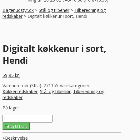
Bageriudstyr.dk
>
Stål og tilbehør
>
Tilberedning og
redskaber
>
Digitalt køkkenur i sort, Hendi
Digitalt køkkenur i sort,
Hendi
59,95
kr.
Varenummer (SKU):
271155
Varekategorier:
Køkkenredskaber
,
Stål og tilbehør
,
Tilberedning og
redskaber
På lager
Digitalt
køkkenur
Tilføj til kurv
i
sort,
Beskrivelse