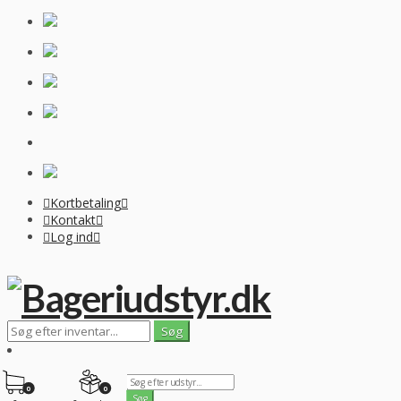
Kortbetaling
Kontakt
Log ind
0
0