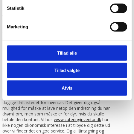
tjekke varen på pallen for eventuelle skader før du skriver
Statistik
under for modtagelsen. Du kan eventuelt bede om at få
tilføjet “modtaget under forbehold”. Det betyder at du har
taget forbehold for eventuelle skader du måtte have set
Marketing
på varen og som du mener skyldes transporten. Derefter
får du varen udleveret og du kan ringe til os. Hvis du
modtager en vare som er beskadiget under transporten
uden forbehold eller uden at tjekke det først, så er det
desværre dit ansvar som kunde og vi kan ikke gøre noget,
Tillad alle
da vi ikke kan kræve erstatning fra fragtmanden.
Finansiering via lån / leasing
Tillad valgte
Du har mulighed for at låne til eller lease dit inventar købt
hos os.
Læs mere eller beregn din mdr.
leasingydelse her.
Afvis
Finansiering giver dig frihed til at bruge dine penge på den
daglige drift istedet for inventar. Det giver dig også
mulighed for måske at lave netop den indretning du har
drømt om, men som måske er for dyr, hvis du skulle
betale den kontant. Vi hos
www.cateringinventar.dk
har
ikke nogen økonomisk interesse i at tilbyde dig dette ud
over vi finder det en god service. Og al låntagning og