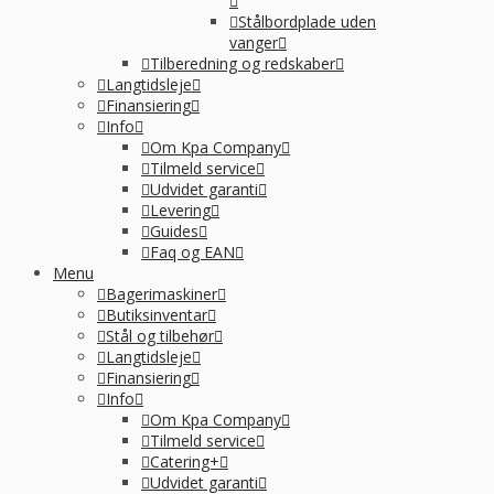
Stålbordplade uden
vanger
Tilberedning og redskaber
Langtidsleje
Finansiering
Info
Om Kpa Company
Tilmeld service
Udvidet garanti
Levering
Guides
Faq og EAN
Menu
Bagerimaskiner
Butiksinventar
Stål og tilbehør
Langtidsleje
Finansiering
Info
Om Kpa Company
Tilmeld service
Catering+
Udvidet garanti