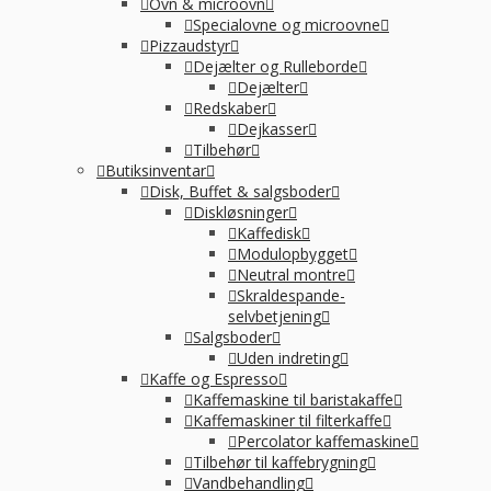
Ovn & microovn
Specialovne og microovne
Pizzaudstyr
Dejælter og Rulleborde
Dejælter
Redskaber
Dejkasser
Tilbehør
Butiksinventar
Disk, Buffet & salgsboder
Diskløsninger
Kaffedisk
Modulopbygget
Neutral montre
Skraldespande-
selvbetjening
Salgsboder
Uden indreting
Kaffe og Espresso
Kaffemaskine til baristakaffe
Kaffemaskiner til filterkaffe
Percolator kaffemaskine
Tilbehør til kaffebrygning
Vandbehandling