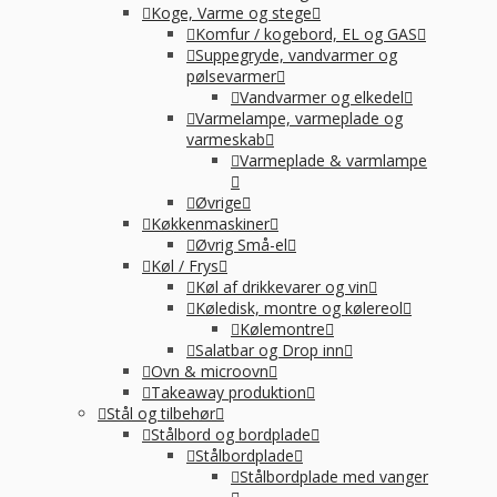
Koge, Varme og stege
Komfur / kogebord, EL og GAS
Suppegryde, vandvarmer og
pølsevarmer
Vandvarmer og elkedel
Varmelampe, varmeplade og
varmeskab
Varmeplade & varmlampe
Øvrige
Køkkenmaskiner
Øvrig Små-el
Køl / Frys
Køl af drikkevarer og vin
Køledisk, montre og kølereol
Kølemontre
Salatbar og Drop inn
Ovn & microovn
Takeaway produktion
Stål og tilbehør
Stålbord og bordplade
Stålbordplade
Stålbordplade med vanger