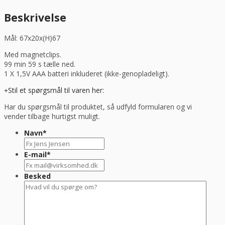
Hendi
antal
Beskrivelse
Mål: 67x20x(H)67
Med magnetclips.
99 min 59 s tælle ned.
1 X 1,5V AAA batteri inkluderet (ikke-genopladeligt).
Stil et spørgsmål til varen her:
Har du spørgsmål til produktet, så udfyld formularen og vi
vender tilbage hurtigst muligt.
Navn
*
E-mail
*
Besked