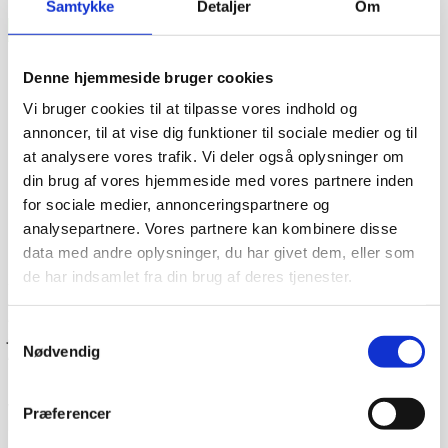
Samtykke
Detaljer
Om
Denne hjemmeside bruger cookies
Vi bruger cookies til at tilpasse vores indhold og
annoncer, til at vise dig funktioner til sociale medier og til
at analysere vores trafik. Vi deler også oplysninger om
din brug af vores hjemmeside med vores partnere inden
for sociale medier, annonceringspartnere og
analysepartnere. Vores partnere kan kombinere disse
data med andre oplysninger, du har givet dem, eller som
de har indsamlet fra din brug af deres tjenester.
Dag-til-dag levering
Lagervarer leveres med 95% sandsynlighed allerede den
Samtykkevalg
første hverdag efter din bestilling, såfremt du har bestilt
Nødvendig
inden klokken 13.30.
Når du handler hos
www.cateringinventar.dk
kan du enten
vælge at hente varen selv på vores lager i Ikast eller du
Præferencer
kan få varen sendt med Danske fragtmænd eller GLS.
Såfremt du ønsker at få varen tilsendt, skal du huske at