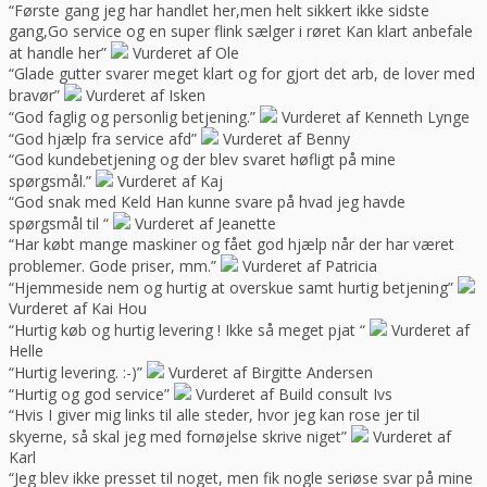
“Første gang jeg har handlet her,men helt sikkert ikke sidste
gang,Go service og en super flink sælger i røret Kan klart anbefale
at handle her”
Vurderet af Ole
“Glade gutter svarer meget klart og for gjort det arb, de lover med
bravør”
Vurderet af Isken
“God faglig og personlig betjening.”
Vurderet af Kenneth Lynge
“God hjælp fra service afd”
Vurderet af Benny
“God kundebetjening og der blev svaret høfligt på mine
spørgsmål.”
Vurderet af Kaj
“God snak med Keld Han kunne svare på hvad jeg havde
spørgsmål til “
Vurderet af Jeanette
“Har købt mange maskiner og fået god hjælp når der har været
problemer. Gode priser, mm.”
Vurderet af Patricia
“Hjemmeside nem og hurtig at overskue samt hurtig betjening”
Vurderet af Kai Hou
“Hurtig køb og hurtig levering ! Ikke så meget pjat “
Vurderet af
Helle
“Hurtig levering. :-)”
Vurderet af Birgitte Andersen
“Hurtig og god service”
Vurderet af Build consult Ivs
“Hvis I giver mig links til alle steder, hvor jeg kan rose jer til
skyerne, så skal jeg med fornøjelse skrive niget”
Vurderet af
Karl
“Jeg blev ikke presset til noget, men fik nogle seriøse svar på mine