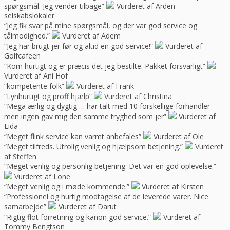
spørgsmål. Jeg vender tilbage”
Vurderet af Arden
selskabslokaler
“Jeg fik svar på mine spørgsmål, og der var god service og
tålmodighed.”
Vurderet af Adem
“Jeg har brugt jer før og altid en god service!”
Vurderet af
Golfcafeen
“Kom hurtigt og er præcis det jeg bestilte. Pakket forsvarligt”
Vurderet af Ani Hof
“kompetente folk”
Vurderet af Frank
“Lynhurtigt og proff hjælp”
Vurderet af Christina
“Mega ærlig og dygtig … har talt med 10 forskellige forhandler
men ingen gav mig den samme tryghed som jer”
Vurderet af
Lida
“Meget flink service kan varmt anbefales”
Vurderet af Ole
“Meget tilfreds. Utrolig venlig og hjælpsom betjening.”
Vurderet
af Steffen
“Meget venlig og personlig betjening. Det var en god oplevelse.”
Vurderet af Lone
“Meget venlig og i møde kommende.”
Vurderet af Kirsten
“Professionel og hurtig modtagelse af de leverede varer. Nice
samarbejde”
Vurderet af Darut
“Rigtig flot forretning og kanon god service.”
Vurderet af
Tommy Bengtson