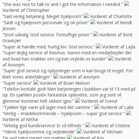
“She was nice to talk to and I got the information I needed “
Vurderet af Christopher
“Sød venlig betjening. Meget hjælpsom”
Vurderet af Charlotte
“Sødt og hjælpsom personale og ok priser”
Vurderet af Bendt
Jessen
“Stort udvalg. God service. Fornuftige priser.”
Vurderet af Bent
Graakjær
“Super at handle med, hurtig lev. God service.”
Vurderet af Lajla
“Super dejlig service af Rasmus. Kanon med en medarbejder der
ved hvad han snakker om og kan vejlede os kunder”
Vurderet
af Anonym
“Super god service og oplysninger som vi kan bruge til noget. For
klart vores anbefalinger.”
Vurderet af anonym
“Super service”
Vurderet af Brian Nielsen
“Telefon kontakt god! Men betjeningen i butikken var til 13 med pil
op. En sjælden positiv fantastisk oplevelse, som jeg sent vil
glemme! Kommer helt sikkert igen.”
Vurderet af Svend
“Tjekker lige varer på lager med det samme “
Vurderet af Laila
“Venlig – imødekommende – hjælpsom – super god service “
Vurderet af Kirtha
“Virkelig god kundeservice! Er så tilfreds “
Vurderet af Cristine
“Yderst hjælpsomme og vejledende”
Vurderet af Michael
De ved rigtig meget om møbler
Vurderet af Kris