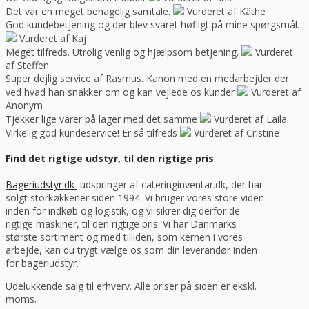
Det var en meget behagelig samtale.
Vurderet af Käthe
God kundebetjening og der blev svaret høfligt på mine spørgsmål.
Vurderet af Kaj
Meget tilfreds. Utrolig venlig og hjælpsom betjening.
Vurderet
af Steffen
Super dejlig service af Rasmus. Kanon med en medarbejder der
ved hvad han snakker om og kan vejlede os kunder
Vurderet af
Anonym
Tjekker lige varer på lager med det samme
Vurderet af Laila
Virkelig god kundeservice! Er så tilfreds
Vurderet af Cristine
Find det rigtige udstyr, til den rigtige pris
Bageriudstyr.dk
udspringer af cateringinventar.dk, der har
solgt storkøkkener siden 1994. Vi bruger vores store viden
inden for indkøb og logistik, og vi sikrer dig derfor de
rigtige maskiner, til den rigtige pris. Vi har Danmarks
største sortiment og med tilliden, som kernen i vores
arbejde, kan du trygt vælge os som din leverandør inden
for bageriudstyr.
Udelukkende salg til erhverv. Alle priser på siden er ekskl.
moms.