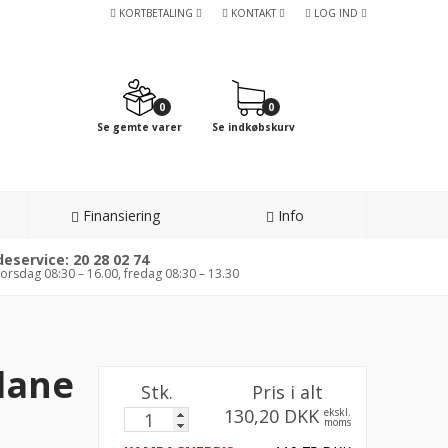
KORTBETALING
KONTAKT
LOG IND
0
0
Se gemte varer
Se indkøbskurv
Finansiering
Info
eservice: 20 28 02 74
orsdag 08:30 – 16.00, fredag 08:30 – 13.30
lane
Stk.
Pris i alt
130,20 DKK
ekskl.
moms