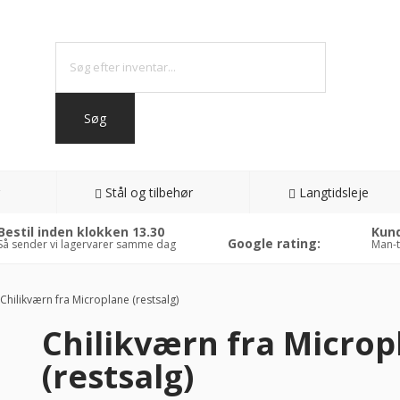
Stål og tilbehør
Langtidsleje
Bestil inden klokken 13.30
Kund
Google rating:
Så sender vi lagervarer samme dag
Man-t
Chilikværn fra Microplane (restsalg)
Chilikværn fra Microp
7%
(restsalg)
AT