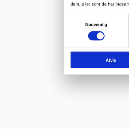
dem, eller som de har indsaml
“Hjemmeside nem og hurtig at overskue samt hurtig betjening”
Samtykkevalg
Vurderet af Kai Hou
Nødvendig
“Hurtig køb og hurtig levering ! Ikke så meget pjat “
Vurderet af Helle
“Hurtig levering. :-)”
Afvis
Vurderet af Birgitte Andersen
“Hurtig og god service”
Vurderet af Build consult Ivs
“Hvis I giver mig links til alle steder, hvor jeg kan rose jer til skyer
Vurderet af Karl
“Jeg blev ikke presset til noget, men fik nogle seriøse svar på mine
Vurderet af Arden selskabslokaler
“Jeg fik svar på mine spørgsmål, og der var god service og tålmodi