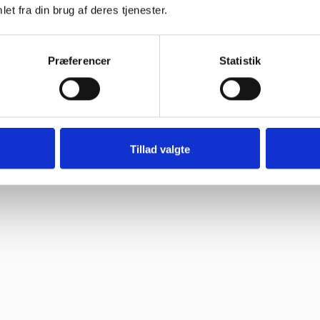
et fra din brug af deres tjenester.
Præferencer
Statistik
Tillad valgte
ne, så skal jeg med fornøjelse skrive niget”
 spørgsmål. Jeg vender tilbage”
ghed.”