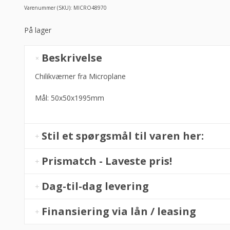
Varenummer (SKU):
MICRO48970
På lager
Chilikværn
Beskrivelse
fra
Microplane
Chilikværner fra Microplane
(restsalg)
Mål: 50x50x1995mm
antal
Stil et spørgsmål til varen her:
Prismatch - Laveste pris!
Dag-til-dag levering
Finansiering via lån / leasing