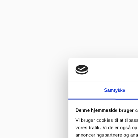
Vurderet af Ole
“Glade gutter svarer meget klart og for gjort det arb, de lover med
Vurderet af Isken
“God faglig og personlig betjening.”
Vurderet af Kenneth Lynge
“God hjælp fra service afd”
Vurderet af Benny
“God kundebetjening og der blev svaret høfligt på mine spørgsmål.
Samtykke
Vurderet af Kaj
“God snak med Keld Han kunne svare på hvad jeg havde spørgsmål 
Denne hjemmeside bruger c
Vurderet af Jeanette
Vi bruger cookies til at tilpas
“Har købt mange maskiner og fået god hjælp når der har været pr
vores trafik. Vi deler også 
annonceringspartnere og anal
Vurderet af Patricia