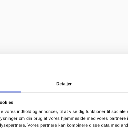
 bravør”
”
Detaljer
til “
ookies
se vores indhold og annoncer, til at vise dig funktioner til sociale
oblemer. Gode priser, mm.”
oplysninger om din brug af vores hjemmeside med vores partnere i
ysepartnere. Vores partnere kan kombinere disse data med andr