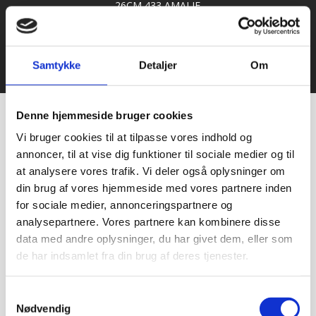
Samtykke
Detaljer
Om
© 2021 Bageriudstyr.dk – Alle rettigheder forbeholdes–
Udviklet af Webko
Denne hjemmeside bruger cookies
Vi bruger cookies til at tilpasse vores indhold og
annoncer, til at vise dig funktioner til sociale medier og til
at analysere vores trafik. Vi deler også oplysninger om
din brug af vores hjemmeside med vores partnere inden
for sociale medier, annonceringspartnere og
analysepartnere. Vores partnere kan kombinere disse
data med andre oplysninger, du har givet dem, eller som
de har indsamlet fra din brug af deres tjenester.
Samtykkevalg
Nødvendig