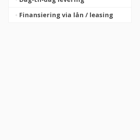
Finansiering via lån / leasing
“Altid flinke og hjælpsom”
Vurderet af Georg
“Altid søde, hjælpsomme og kompetente !”
Vurderet af Læse antik & retro
“Anette var rigtig sød, venlig og imødekommende kommende. Fik en
fejl levering og fik løst det i løbet af to sekunder. God arbejde og god
weekend”