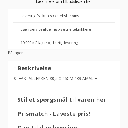
Læs mere om tilbudslisten her
Levering fra kun 89 kr. eksl. moms
Egen serviceafdeling og egne teknikkere
10.000 m2 lager og hurtig levering
På lager
Haahr
Beskrivelse
Tallerken
-
STEAKTALLERKEN 30,5 X 26CM 433 AMALIE
STEAKTALLERKEN
30,5
X
Stil et spørgsmål til varen her:
26CM
433
Prismatch - Laveste pris!
AMALIE
antal
Dag-til-dag levering