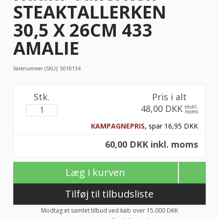
STEAKTALLERKEN
30,5 X 26CM 433
AMALIE
Varenummer (SKU):
5010134
Stk.
Pris i alt
48,00 DKK
ekskl.
moms
KAMPAGNEPRIS,
spar 16,95 DKK
60,00 DKK inkl. moms
Læg i kurven
Tilføj til tilbudsliste
Modtag et samlet tilbud ved køb over 15.000 DKK