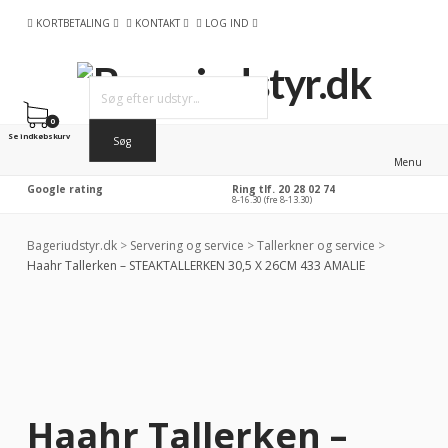
KORTBETALING
KONTAKT
LOG IND
0
Se indkøbskurv
Menu
Google rating
Ring tlf. 20 28 02 74
8-16.30 (fre 8-13.30)
Bageriudstyr.dk
>
Servering og service
>
Tallerkner og service
>
Haahr Tallerken – STEAKTALLERKEN 30,5 X 26CM 433 AMALIE
-26%
RABAT
Haahr Tallerken –