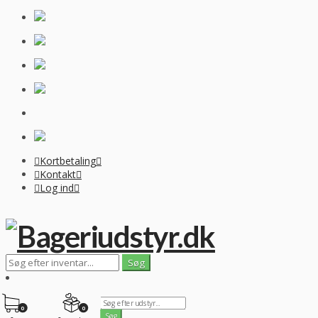
Kortbetaling
Kontakt
Log ind
0
0