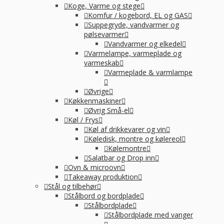
Koge, Varme og stege
Komfur / kogebord, EL og GAS
Suppegryde, vandvarmer og
pølsevarmer
Vandvarmer og elkedel
Varmelampe, varmeplade og
varmeskab
Varmeplade & varmlampe
Øvrige
Køkkenmaskiner
Øvrig Små-el
Køl / Frys
Køl af drikkevarer og vin
Køledisk, montre og kølereol
Kølemontre
Salatbar og Drop inn
Ovn & microovn
Takeaway produktion
Stål og tilbehør
Stålbord og bordplade
Stålbordplade
Stålbordplade med vanger