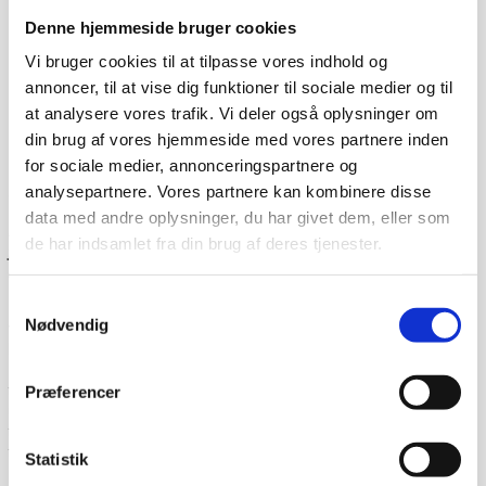
Denne hjemmeside bruger cookies
Vi bruger cookies til at tilpasse vores indhold og
annoncer, til at vise dig funktioner til sociale medier og til
at analysere vores trafik. Vi deler også oplysninger om
din brug af vores hjemmeside med vores partnere inden
for sociale medier, annonceringspartnere og
analysepartnere. Vores partnere kan kombinere disse
Dag-til-dag levering
data med andre oplysninger, du har givet dem, eller som
Lagervarer leveres med 95% sandsynlighed allerede den
de har indsamlet fra din brug af deres tjenester.
første hverdag efter din bestilling, såfremt du har bestilt
inden klokken 13.30.
Samtykkevalg
Når du handler hos
www.cateringinventar.dk
kan du enten
Nødvendig
vælge at hente varen selv på vores lager i Ikast eller du
kan få varen sendt med Danske fragtmænd eller GLS.
Såfremt du ønsker at få varen tilsendt, skal du huske at
tjekke varen på pallen for eventuelle skader før du skriver
Præferencer
under for modtagelsen. Du kan eventuelt bede om at få
tilføjet “modtaget under forbehold”. Det betyder at du har
taget forbehold for eventuelle skader du måtte have set
Statistik
på varen og som du mener skyldes transporten. Derefter