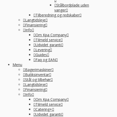
Stålbordplade uden
vanger
Tilberedning og redskaber
Langtidsleje
Finansiering
Info
Om Kpa Company
Tilmeld service
Udvidet garanti
Levering
Guides
Faq og EAN
Menu
Bagerimaskiner
Butiksinventar
Stål og tilbehør
Langtidsleje
Finansiering
Info
Om Kpa Company
Tilmeld service
Catering+
Udvidet garanti