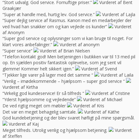
“Stort udvalg. God service. Fornuftige priser.”
Vurderet af Bent
Graakjær
“Super at handle med, hurtig lev. God service.”
Vurderet af Lajla
“Super dejlig service af Rasmus. Kanon med en medarbejder der
ved hvad han snakker om og kan vejlede os kunder”
Vurderet
af Anonym
“Super god service og oplysninger som vi kan bruge til noget. For
klart vores anbefalinger.”
Vurderet af anonym
“Super service”
Vurderet af Brian Nielsen
“Telefon kontakt god! Men betjeningen i butikken var til 13 med pil
op. En sjælden positiv fantastisk oplevelse, som jeg sent vil
glemme! Kommer helt sikkert igen.”
Vurderet af Svend
“Tjekker lige varer på lager med det samme “
Vurderet af Laila
“Venlig – imødekommende – hjælpsom – super god service “
Vurderet af Kirtha
“Virkelig god kundeservice! Er så tilfreds “
Vurderet af Cristine
“Yderst hjælpsomme og vejledende”
Vurderet af Michael
De ved rigtig meget om møbler
Vurderet af Kris
Det var en meget behagelig samtale.
Vurderet af Käthe
God kundebetjening og der blev svaret høfligt på mine spørgsmål.
Vurderet af Kaj
Meget tilfreds. Utrolig venlig og hjælpsom betjening.
Vurderet
af Steffen