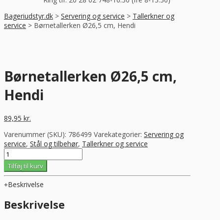
Bageriudstyr.dk
>
Servering og service
>
Tallerkner og
service
>
Børnetallerken Ø26,5 cm, Hendi
Børnetallerken Ø26,5 cm,
Hendi
89,95
kr.
Varenummer (SKU):
786499
Varekategorier:
Servering og
service
,
Stål og tilbehør
,
Tallerkner og service
Børnetallerken
Ø26,5
Tilføj til kurv
cm,
Hendi
Beskrivelse
antal
Beskrivelse