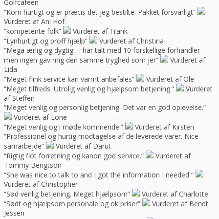
Golfcafeen
“Kom hurtigt og er præcis det jeg bestilte. Pakket forsvarligt”
Vurderet af Ani Hof
“kompetente folk”
Vurderet af Frank
“Lynhurtigt og proff hjælp”
Vurderet af Christina
“Mega ærlig og dygtig … har talt med 10 forskellige forhandler
men ingen gav mig den samme tryghed som jer”
Vurderet af
Lida
“Meget flink service kan varmt anbefales”
Vurderet af Ole
“Meget tilfreds. Utrolig venlig og hjælpsom betjening.”
Vurderet
af Steffen
“Meget venlig og personlig betjening. Det var en god oplevelse.”
Vurderet af Lone
“Meget venlig og i møde kommende.”
Vurderet af Kirsten
“Professionel og hurtig modtagelse af de leverede varer. Nice
samarbejde”
Vurderet af Darut
“Rigtig flot forretning og kanon god service.”
Vurderet af
Tommy Bengtson
“She was nice to talk to and I got the information I needed “
Vurderet af Christopher
“Sød venlig betjening. Meget hjælpsom”
Vurderet af Charlotte
“Sødt og hjælpsom personale og ok priser”
Vurderet af Bendt
Jessen