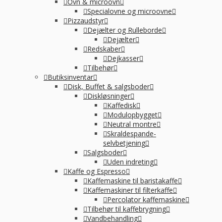
Ovn & microovn
Specialovne og microovne
Pizzaudstyr
Dejælter og Rulleborde
Dejælter
Redskaber
Dejkasser
Tilbehør
Butiksinventar
Disk, Buffet & salgsboder
Diskløsninger
Kaffedisk
Modulopbygget
Neutral montre
Skraldespande-
selvbetjening
Salgsboder
Uden indreting
Kaffe og Espresso
Kaffemaskine til baristakaffe
Kaffemaskiner til filterkaffe
Percolator kaffemaskine
Tilbehør til kaffebrygning
Vandbehandling