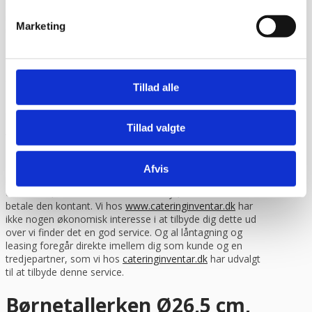
får du varen udleveret og du kan ringe til os. Hvis du
modtager en vare som er beskadiget under transporten
Marketing
uden forbehold eller uden at tjekke det først, så er det
desværre dit ansvar som kunde og vi kan ikke gøre noget,
da vi ikke kan kræve erstatning fra fragtmanden.
Finansiering via lån / leasing
Tillad alle
Du har mulighed for at låne til eller lease dit inventar købt
hos os.
Læs mere eller beregn din mdr.
Tillad valgte
leasingydelse her.
Finansiering giver dig frihed til at bruge dine penge på den
daglige drift istedet for inventar. Det giver dig også
Afvis
mulighed for måske at lave netop den indretning du har
drømt om, men som måske er for dyr, hvis du skulle
betale den kontant. Vi hos
www.cateringinventar.dk
har
ikke nogen økonomisk interesse i at tilbyde dig dette ud
over vi finder det en god service. Og al låntagning og
leasing foregår direkte imellem dig som kunde og en
tredjepartner, som vi hos
cateringinventar.dk
har udvalgt
til at tilbyde denne service.
Børnetallerken Ø26,5 cm,