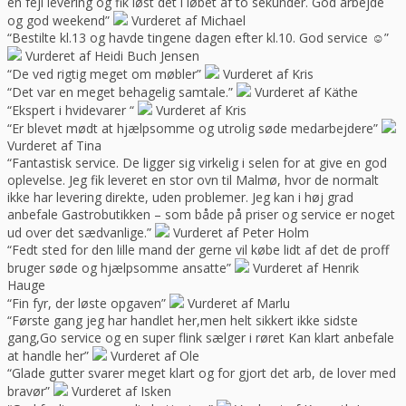
en fejl levering og fik løst det i løbet af to sekunder. God arbejde
og god weekend”
Vurderet af Michael
“Bestilte kl.13 og havde tingene dagen efter kl.10. God service ☺”
Vurderet af Heidi Buch Jensen
“De ved rigtig meget om møbler”
Vurderet af Kris
“Det var en meget behagelig samtale.”
Vurderet af Käthe
“Ekspert i hvidevarer “
Vurderet af Kris
“Er blevet mødt at hjælpsomme og utrolig søde medarbejdere”
Vurderet af Tina
“Fantastisk service. De ligger sig virkelig i selen for at give en god
oplevelse. Jeg fik leveret en stor ovn til Malmø, hvor de normalt
ikke har levering direkte, uden problemer. Jeg kan i høj grad
anbefale Gastrobutikken – som både på priser og service er noget
ud over det sædvanlige.”
Vurderet af Peter Holm
“Fedt sted for den lille mand der gerne vil købe lidt af det de proff
bruger søde og hjælpsomme ansatte”
Vurderet af Henrik
Hauge
“Fin fyr, der løste opgaven”
Vurderet af Marlu
“Første gang jeg har handlet her,men helt sikkert ikke sidste
gang,Go service og en super flink sælger i røret Kan klart anbefale
at handle her”
Vurderet af Ole
“Glade gutter svarer meget klart og for gjort det arb, de lover med
bravør”
Vurderet af Isken