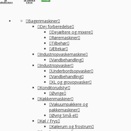
Se
Se gemte
ndkøbskurv
varer
Bagerimaskiner
Dej forberedelse
Dejæltere og mixere
Røremaskiner
Tilbehør
Æltekar
Industriopvaskemaskine
Vandbehandling
Industriopvasker
Underbordsopvasker
Vandbehandling
XL og grovopvasker
Konditorudstyr
Øvrige
Køkkenmaskiner
Vakuumpakkere og
pakkemaskiner
Øvrig Små-el
Køl / Frys
Kølerum og frostrum