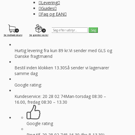
Levering
Guides
Faq og EAN
0
0
Se indkøbskurv
Se gemte varer
Hurtig levering fra kun 89 kr.
Vi sender med GLS og
Danske fragtmænd
Bestil inden klokken 13.30
Så sender vi lagervarer
samme dag
Google rating:
Kundeservice: 20 28 02 74
Man-torsdag 08:30 –
16.00, fredag 08:30 – 13.30
Google rating
Ring tlf. 20 28 02 74
8-16.30 (fre 8-13.30)