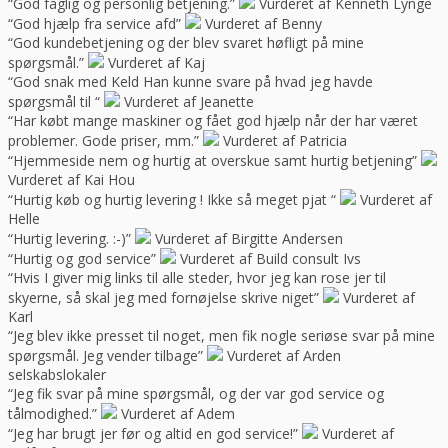
“God faglig og personlig betjening.”
Vurderet af Kenneth Lynge
“God hjælp fra service afd”
Vurderet af Benny
“God kundebetjening og der blev svaret høfligt på mine
spørgsmål.”
Vurderet af Kaj
“God snak med Keld Han kunne svare på hvad jeg havde
spørgsmål til “
Vurderet af Jeanette
“Har købt mange maskiner og fået god hjælp når der har været
problemer. Gode priser, mm.”
Vurderet af Patricia
“Hjemmeside nem og hurtig at overskue samt hurtig betjening”
Vurderet af Kai Hou
“Hurtig køb og hurtig levering ! Ikke så meget pjat “
Vurderet af
Helle
“Hurtig levering. :-)”
Vurderet af Birgitte Andersen
“Hurtig og god service”
Vurderet af Build consult Ivs
“Hvis I giver mig links til alle steder, hvor jeg kan rose jer til
skyerne, så skal jeg med fornøjelse skrive niget”
Vurderet af
Karl
“Jeg blev ikke presset til noget, men fik nogle seriøse svar på mine
spørgsmål. Jeg vender tilbage”
Vurderet af Arden
selskabslokaler
“Jeg fik svar på mine spørgsmål, og der var god service og
tålmodighed.”
Vurderet af Adem
“Jeg har brugt jer før og altid en god service!”
Vurderet af