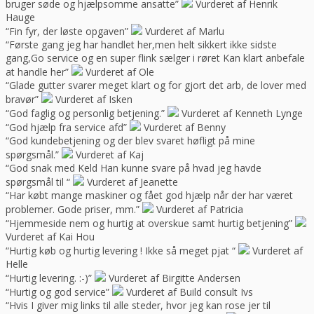
bruger søde og hjælpsomme ansatte”
Vurderet af Henrik
Hauge
“Fin fyr, der løste opgaven”
Vurderet af Marlu
“Første gang jeg har handlet her,men helt sikkert ikke sidste
gang,Go service og en super flink sælger i røret Kan klart anbefale
at handle her”
Vurderet af Ole
“Glade gutter svarer meget klart og for gjort det arb, de lover med
bravør”
Vurderet af Isken
“God faglig og personlig betjening.”
Vurderet af Kenneth Lynge
“God hjælp fra service afd”
Vurderet af Benny
“God kundebetjening og der blev svaret høfligt på mine
spørgsmål.”
Vurderet af Kaj
“God snak med Keld Han kunne svare på hvad jeg havde
spørgsmål til “
Vurderet af Jeanette
“Har købt mange maskiner og fået god hjælp når der har været
problemer. Gode priser, mm.”
Vurderet af Patricia
“Hjemmeside nem og hurtig at overskue samt hurtig betjening”
Vurderet af Kai Hou
“Hurtig køb og hurtig levering ! Ikke så meget pjat “
Vurderet af
Helle
“Hurtig levering. :-)”
Vurderet af Birgitte Andersen
“Hurtig og god service”
Vurderet af Build consult Ivs
“Hvis I giver mig links til alle steder, hvor jeg kan rose jer til