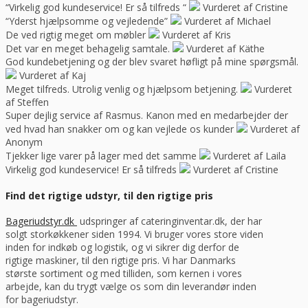
“Virkelig god kundeservice! Er så tilfreds “
Vurderet af Cristine
“Yderst hjælpsomme og vejledende”
Vurderet af Michael
De ved rigtig meget om møbler
Vurderet af Kris
Det var en meget behagelig samtale.
Vurderet af Käthe
God kundebetjening og der blev svaret høfligt på mine spørgsmål.
Vurderet af Kaj
Meget tilfreds. Utrolig venlig og hjælpsom betjening.
Vurderet
af Steffen
Super dejlig service af Rasmus. Kanon med en medarbejder der
ved hvad han snakker om og kan vejlede os kunder
Vurderet af
Anonym
Tjekker lige varer på lager med det samme
Vurderet af Laila
Virkelig god kundeservice! Er så tilfreds
Vurderet af Cristine
Find det rigtige udstyr, til den rigtige pris
Bageriudstyr.dk
udspringer af cateringinventar.dk, der har
solgt storkøkkener siden 1994. Vi bruger vores store viden
inden for indkøb og logistik, og vi sikrer dig derfor de
rigtige maskiner, til den rigtige pris. Vi har Danmarks
største sortiment og med tilliden, som kernen i vores
arbejde, kan du trygt vælge os som din leverandør inden
for bageriudstyr.