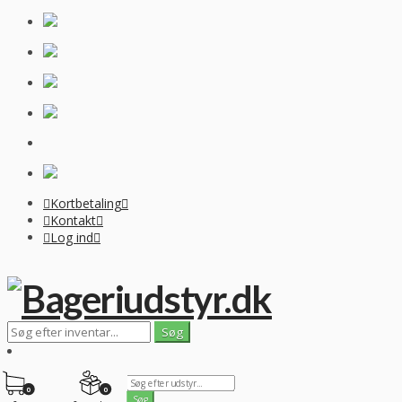
Kortbetaling
Kontakt
Log ind
0
0