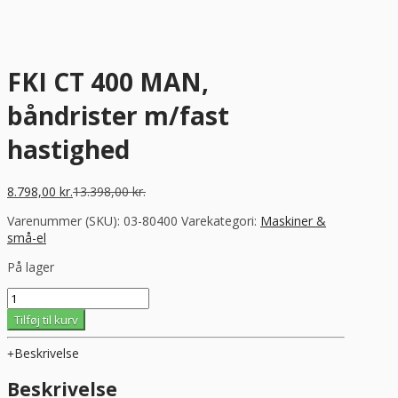
FKI CT 400 MAN,
båndrister m/fast
hastighed
8.798,00
kr.
13.398,00
kr.
Varenummer (SKU):
03-80400
Varekategori:
Maskiner &
små-el
På lager
FKI
CT
Tilføj til kurv
400
MAN,
Beskrivelse
båndrister
m/fast
Beskrivelse
hastighed