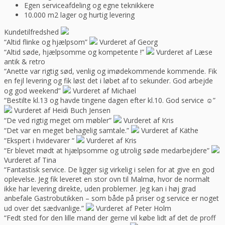
Egen serviceafdeling og egne teknikkere
10.000 m2 lager og hurtig levering
Kundetilfredshed
“Altid flinke og hjælpsom”
Vurderet af Georg
“Altid søde, hjælpsomme og kompetente !”
Vurderet af Læse
antik & retro
“Anette var rigtig sød, venlig og imødekommende kommende. Fik
en fejl levering og fik løst det i løbet af to sekunder. God arbejde
og god weekend”
Vurderet af Michael
“Bestilte kl.13 og havde tingene dagen efter kl.10. God service ☺”
Vurderet af Heidi Buch Jensen
“De ved rigtig meget om møbler”
Vurderet af Kris
“Det var en meget behagelig samtale.”
Vurderet af Käthe
“Ekspert i hvidevarer “
Vurderet af Kris
“Er blevet mødt at hjælpsomme og utrolig søde medarbejdere”
Vurderet af Tina
“Fantastisk service. De ligger sig virkelig i selen for at give en god
oplevelse. Jeg fik leveret en stor ovn til Malmø, hvor de normalt
ikke har levering direkte, uden problemer. Jeg kan i høj grad
anbefale Gastrobutikken – som både på priser og service er noget
ud over det sædvanlige.”
Vurderet af Peter Holm
“Fedt sted for den lille mand der gerne vil købe lidt af det de proff