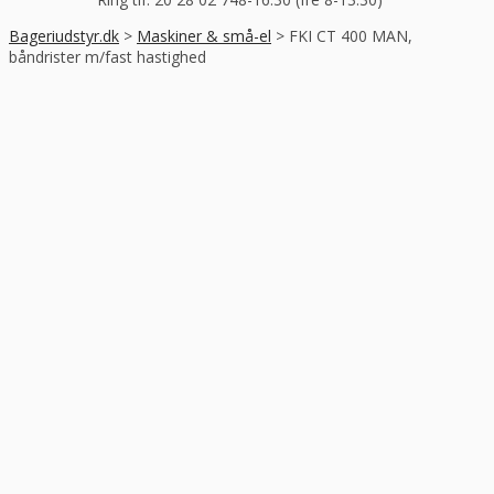
Bageriudstyr.dk
>
Maskiner & små-el
>
FKI CT 400 MAN,
båndrister m/fast hastighed
-34%
RABAT