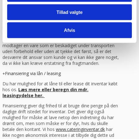
Såfremt du ønsker at få varen tilsendt, skal du huske at
tjekke varen på pallen for eventuelle skader før du skriver
Tillad valgte
under for modtagelsen. Du kan eventuelt bede om at få
tilføjet “modtaget under forbehold”. Det betyder at du har
taget forbehold for eventuelle skader du måtte have set
Afvis
på varen og som du mener skyldes transporten. Derefter
får du varen udleveret og du kan ringe til os. Hvis du
modtager en vare som er beskadiget under transporten
uden forbehold eller uden at tjekke det først, så er det
desværre dit ansvar som kunde og vi kan ikke gøre noget,
da vi ikke kan kræve erstatning fra fragtmanden.
Finansiering via lån / leasing
Du har mulighed for at låne til eller lease dit inventar købt
hos os.
Læs mere eller beregn din mdr.
leasingydelse her.
Finansiering giver dig frihed til at bruge dine penge på den
daglige drift istedet for inventar. Det giver dig også
mulighed for måske at lave netop den indretning du har
drømt om, men som måske er for dyr, hvis du skulle
betale den kontant. Vi hos
www.cateringinventar.dk
har
ikke nogen økonomisk interesse i at tilbyde dig dette ud