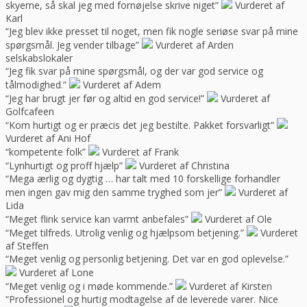
skyerne, så skal jeg med fornøjelse skrive niget”
Vurderet af
Karl
“Jeg blev ikke presset til noget, men fik nogle seriøse svar på mine
spørgsmål. Jeg vender tilbage”
Vurderet af Arden
selskabslokaler
“Jeg fik svar på mine spørgsmål, og der var god service og
tålmodighed.”
Vurderet af Adem
“Jeg har brugt jer før og altid en god service!”
Vurderet af
Golfcafeen
“Kom hurtigt og er præcis det jeg bestilte. Pakket forsvarligt”
Vurderet af Ani Hof
“kompetente folk”
Vurderet af Frank
“Lynhurtigt og proff hjælp”
Vurderet af Christina
“Mega ærlig og dygtig … har talt med 10 forskellige forhandler
men ingen gav mig den samme tryghed som jer”
Vurderet af
Lida
“Meget flink service kan varmt anbefales”
Vurderet af Ole
“Meget tilfreds. Utrolig venlig og hjælpsom betjening.”
Vurderet
af Steffen
“Meget venlig og personlig betjening. Det var en god oplevelse.”
Vurderet af Lone
“Meget venlig og i møde kommende.”
Vurderet af Kirsten
“Professionel og hurtig modtagelse af de leverede varer. Nice