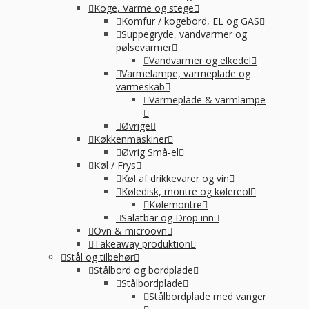
Koge, Varme og stege
Komfur / kogebord, EL og GAS
Suppegryde, vandvarmer og
pølsevarmer
Vandvarmer og elkedel
Varmelampe, varmeplade og
varmeskab
Varmeplade & varmlampe
Øvrige
Køkkenmaskiner
Øvrig Små-el
Køl / Frys
Køl af drikkevarer og vin
Køledisk, montre og kølereol
Kølemontre
Salatbar og Drop inn
Ovn & microovn
Takeaway produktion
Stål og tilbehør
Stålbord og bordplade
Stålbordplade
Stålbordplade med vanger