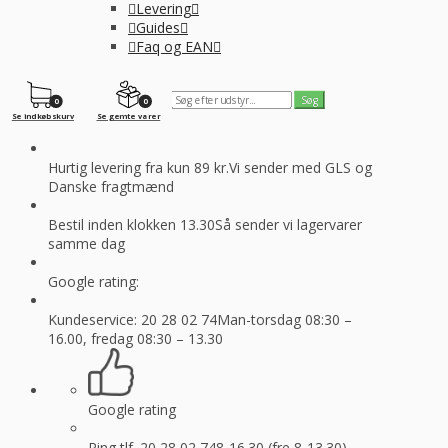
Levering
Guides
Faq og EAN
0
0
Se indkøbskurv
Se gemte varer
Hurtig levering fra kun 89 kr.
Vi sender med GLS og
Danske fragtmænd
Bestil inden klokken 13.30
Så sender vi lagervarer
samme dag
Google rating:
Kundeservice: 20 28 02 74
Man-torsdag 08:30 –
16.00, fredag 08:30 – 13.30
Google rating
Ring tlf. 20 28 02 74
8-16.30 (fre 8-13.30)