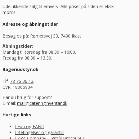
Udelukkende salg til erhverv. Alle priser på siden er ekskl.
moms.
Adresse og åbningstider
Besøg os på: Rømersvej 33, 7430 Ikast
Åbningstider:
Mandag til torsdag fra 08:30 – 16:00.
Fredag fra 08.30 – 13.30.
Bageriudstyr.dk
Tlf.
78 76 36 12
CVR. 18066904
Har du brug for support?
E-mail:
mail@cateringinventar.dk
Hurtige links
Faq og EAN
Betingelser og garanti
KPA Company – Profil Brochure