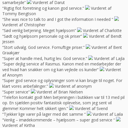
samarbejde”
Vurderet af Darut
“Rigtig flot forretning og kanon god service.”
Vurderet af
Tommy Bengtson
“She was nice to talk to and I got the information I needed “
Vurderet af Christopher
“Sød venlig betjening. Meget hjælpsom”
Vurderet af Charlotte
“Sødt og hjælpsom personale og ok priser”
Vurderet af Bendt
Jessen
“Stort udvalg. God service. Fornuftige priser.”
Vurderet af Bent
Graakjær
“Super at handle med, hurtig lev. God service.”
Vurderet af Lajla
“Super dejlig service af Rasmus. Kanon med en medarbejder der
ved hvad han snakker om og kan vejlede os kunder”
Vurderet
af Anonym
“Super god service og oplysninger som vi kan bruge til noget. For
klart vores anbefalinger.”
Vurderet af anonym
“Super service”
Vurderet af Brian Nielsen
“Telefon kontakt god! Men betjeningen i butikken var til 13 med pil
op. En sjælden positiv fantastisk oplevelse, som jeg sent vil
glemme! Kommer helt sikkert igen.”
Vurderet af Svend
“Tjekker lige varer på lager med det samme “
Vurderet af Laila
“Venlig – imødekommende – hjælpsom – super god service “
Vurderet af Kirtha