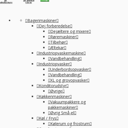
Se
Se gemte
ndkøbskurv
varer
Bagerimaskiner
Dej forberedelse
Dejæltere og mixere
Røremaskiner
Tilbehør
Æltekar
Industriopvaskemaskine
Vandbehandling
Industriopvasker
Underbordsopvasker
Vandbehandling
XL og grovopvasker
Konditorudstyr
Øvrige
Køkkenmaskiner
Vakuumpakkere og
pakkemaskiner
Øvrig Små-el
Køl / Frys
Kølerum og frostrum