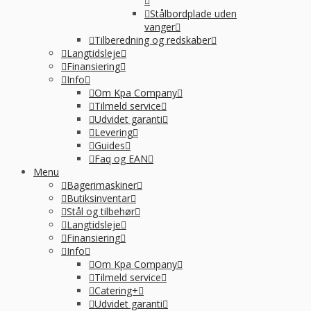
Stålbordplade uden
vanger
Tilberedning og redskaber
Langtidsleje
Finansiering
Info
Om Kpa Company
Tilmeld service
Udvidet garanti
Levering
Guides
Faq og EAN
Menu
Bagerimaskiner
Butiksinventar
Stål og tilbehør
Langtidsleje
Finansiering
Info
Om Kpa Company
Tilmeld service
Catering+
Udvidet garanti