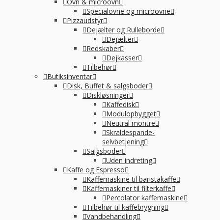
Ovn & microovn
Specialovne og microovne
Pizzaudstyr
Dejælter og Rulleborde
Dejælter
Redskaber
Dejkasser
Tilbehør
Butiksinventar
Disk, Buffet & salgsboder
Diskløsninger
Kaffedisk
Modulopbygget
Neutral montre
Skraldespande-
selvbetjening
Salgsboder
Uden indreting
Kaffe og Espresso
Kaffemaskine til baristakaffe
Kaffemaskiner til filterkaffe
Percolator kaffemaskine
Tilbehør til kaffebrygning
Vandbehandling