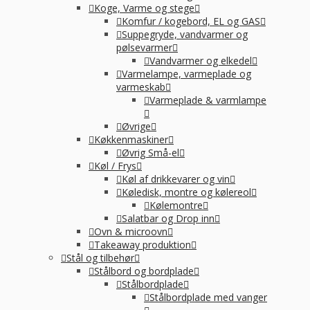
Koge, Varme og stege
Komfur / kogebord, EL og GAS
Suppegryde, vandvarmer og
pølsevarmer
Vandvarmer og elkedel
Varmelampe, varmeplade og
varmeskab
Varmeplade & varmlampe
Øvrige
Køkkenmaskiner
Øvrig Små-el
Køl / Frys
Køl af drikkevarer og vin
Køledisk, montre og kølereol
Kølemontre
Salatbar og Drop inn
Ovn & microovn
Takeaway produktion
Stål og tilbehør
Stålbord og bordplade
Stålbordplade
Stålbordplade med vanger