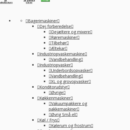
Se
Se gemte
ndkøbskurv
varer
Bagerimaskiner
Dej forberedelse
Dejæltere og mixere
Røremaskiner
Tilbehør
Æltekar
Industriopvaskemaskine
Vandbehandling
Industriopvasker
Underbordsopvasker
Vandbehandling
XL og grovopvasker
Konditorudstyr
Øvrige
Køkkenmaskiner
Vakuumpakkere og
pakkemaskiner
Øvrig Små-el
Køl / Frys
Kølerum og frostrum