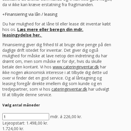
da vi ikke kan kræve erstatning fra fragtmanden.
Finansiering via lån / leasing
Du har mulighed for at låne til eller lease dit inventar købt
hos os.
Læs mere eller beregn din mdr.
leasingydelse her.
Finansiering giver dig frihed til at bruge dine penge på den
daglige drift istedet for inventar. Det giver dig også
mulighed for måske at lave netop den indretning du har
drømt om, men som måske er for dyr, hvis du skulle
betale den kontant. Vi hos
www.cateringinventar.dk
har
ikke nogen økonomisk interesse i at tilbyde dig dette ud
over vi finder det en god service. Og al låntagning og
leasing foregår direkte imellem dig som kunde og en
tredjepartner, som vi hos
cateringinventar.dk
har udvalgt
til at tilbyde denne service.
Vælg antal måneder
mdr. á
226,00
kr.
Lejeopstart:
1.498,00
kr.
1.724,00
kr.