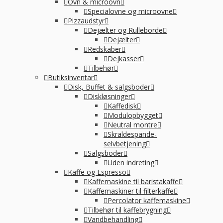
Ovn & microovn
Specialovne og microovne
Pizzaudstyr
Dejælter og Rulleborde
Dejælter
Redskaber
Dejkasser
Tilbehør
Butiksinventar
Disk, Buffet & salgsboder
Diskløsninger
Kaffedisk
Modulopbygget
Neutral montre
Skraldespande-
selvbetjening
Salgsboder
Uden indreting
Kaffe og Espresso
Kaffemaskine til baristakaffe
Kaffemaskiner til filterkaffe
Percolator kaffemaskine
Tilbehør til kaffebrygning
Vandbehandling