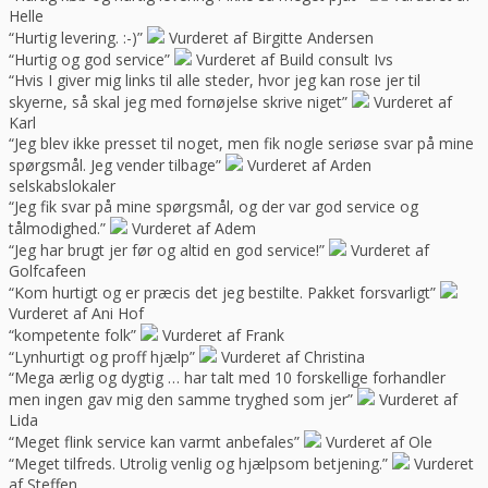
Helle
“Hurtig levering. :-)”
Vurderet af Birgitte Andersen
“Hurtig og god service”
Vurderet af Build consult Ivs
“Hvis I giver mig links til alle steder, hvor jeg kan rose jer til
skyerne, så skal jeg med fornøjelse skrive niget”
Vurderet af
Karl
“Jeg blev ikke presset til noget, men fik nogle seriøse svar på mine
spørgsmål. Jeg vender tilbage”
Vurderet af Arden
selskabslokaler
“Jeg fik svar på mine spørgsmål, og der var god service og
tålmodighed.”
Vurderet af Adem
“Jeg har brugt jer før og altid en god service!”
Vurderet af
Golfcafeen
“Kom hurtigt og er præcis det jeg bestilte. Pakket forsvarligt”
Vurderet af Ani Hof
“kompetente folk”
Vurderet af Frank
“Lynhurtigt og proff hjælp”
Vurderet af Christina
“Mega ærlig og dygtig … har talt med 10 forskellige forhandler
men ingen gav mig den samme tryghed som jer”
Vurderet af
Lida
“Meget flink service kan varmt anbefales”
Vurderet af Ole
“Meget tilfreds. Utrolig venlig og hjælpsom betjening.”
Vurderet
af Steffen