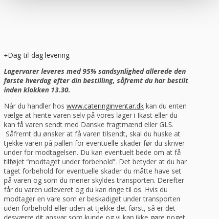
Dag-til-dag levering
Lagervarer leveres med 95% sandsynlighed allerede den
første hverdag efter din bestilling, såfremt du har bestilt
inden klokken 13.30.
Når du handler hos
www.cateringinventar.dk
kan du enten
vælge at hente varen selv på vores lager i Ikast eller du
kan få varen sendt med Danske fragtmænd eller GLS.
Såfremt du ønsker at få varen tilsendt, skal du huske at
tjekke varen på pallen for eventuelle skader før du skriver
under for modtagelsen. Du kan eventuelt bede om at få
tilføjet “modtaget under forbehold”. Det betyder at du har
taget forbehold for eventuelle skader du måtte have set
på varen og som du mener skyldes transporten. Derefter
får du varen udleveret og du kan ringe til os. Hvis du
modtager en vare som er beskadiget under transporten
uden forbehold eller uden at tjekke det først, så er det
desværre dit ansvar som kunde og vi kan ikke gøre noget,