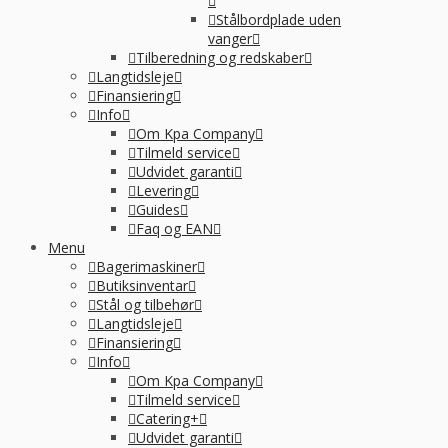
Stålbordplade uden
vanger
Tilberedning og redskaber
Langtidsleje
Finansiering
Info
Om Kpa Company
Tilmeld service
Udvidet garanti
Levering
Guides
Faq og EAN
Menu
Bagerimaskiner
Butiksinventar
Stål og tilbehør
Langtidsleje
Finansiering
Info
Om Kpa Company
Tilmeld service
Catering+
Udvidet garanti