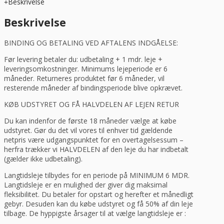
Beskrivelse
i
hvid
Beskrivelse
fra
Hendi
BINDING OG BETALING VED AFTALENS INDGÅELSE:
antal
Før levering betaler du: udbetaling + 1 mdr. leje +
leveringsomkostninger. Minimums lejeperiode er 6
måneder. Returneres produktet før 6 måneder, vil
resterende måneder af bindingsperiode blive opkrævet.
KØB UDSTYRET OG FÅ HALVDELEN AF LEJEN RETUR
Du kan indenfor de første 18 måneder vælge at købe
udstyret. Gør du det vil vores til enhver tid gældende
netpris være udgangspunktet for en overtagelsessum –
herfra trækker vi HALVDELEN af den leje du har indbetalt
(gælder ikke udbetaling).
Langtidsleje tilbydes for en periode på MINIMUM 6 MDR.
Langtidsleje er en mulighed der giver dig maksimal
fleksibilitet. Du betaler for opstart og herefter et månedligt
gebyr. Desuden kan du købe udstyret og få 50% af din leje
tilbage. De hyppigste årsager til at vælge langtidsleje er :