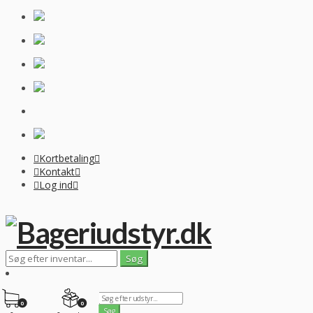
Kortbetaling
Kontakt
Log ind
0
0