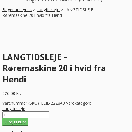
Bageriudstyr.dk
>
Langtidsleje
>
LANGTIDSLEJE –
Røremaskine 20 i hvid fra Hendi
LANGTIDSLEJE –
Røremaskine 20 i hvid fra
Hendi
226,00
kr.
Varenummer (SKU):
LEJE-222843
Varekategori:
Langtidsleje
LANGTIDSLEJE
-
Tilføj til kurv
Røremaskine
20