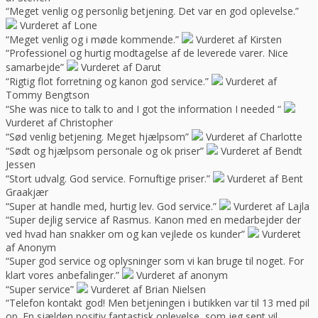
“Meget venlig og personlig betjening. Det var en god oplevelse.”
Vurderet af Lone
“Meget venlig og i møde kommende.”
Vurderet af Kirsten
“Professionel og hurtig modtagelse af de leverede varer. Nice
samarbejde”
Vurderet af Darut
“Rigtig flot forretning og kanon god service.”
Vurderet af
Tommy Bengtson
“She was nice to talk to and I got the information I needed “
Vurderet af Christopher
“Sød venlig betjening. Meget hjælpsom”
Vurderet af Charlotte
“Sødt og hjælpsom personale og ok priser”
Vurderet af Bendt
Jessen
“Stort udvalg. God service. Fornuftige priser.”
Vurderet af Bent
Graakjær
“Super at handle med, hurtig lev. God service.”
Vurderet af Lajla
“Super dejlig service af Rasmus. Kanon med en medarbejder der
ved hvad han snakker om og kan vejlede os kunder”
Vurderet
af Anonym
“Super god service og oplysninger som vi kan bruge til noget. For
klart vores anbefalinger.”
Vurderet af anonym
“Super service”
Vurderet af Brian Nielsen
“Telefon kontakt god! Men betjeningen i butikken var til 13 med pil
op. En sjælden positiv fantastisk oplevelse, som jeg sent vil