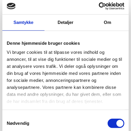
Samtykke
Detaljer
Om
Denne hjemmeside bruger cookies
Vi bruger cookies til at tilpasse vores indhold og
annoncer, til at vise dig funktioner til sociale medier og til
Prismatch - Laveste pris!
at analysere vores trafik. Vi deler også oplysninger om
Har du fundet et billigere produkt som vi skal pris matche?
din brug af vores hjemmeside med vores partnere inden
Vi skal blot modtage et link hvor den tiltalte pris er set,
for sociale medier, annonceringspartnere og
således vi kan vende tilbage med den skarpeste pris.
analysepartnere. Vores partnere kan kombinere disse
Set pris:
*
data med andre oplysninger, du har givet dem, eller som
de har indsamlet fra din brug af deres tjenester.
Link:
*
Navn
*
Samtykkevalg
Nødvendig
E-mail
*