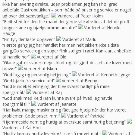
ikke har levering direkte, uden problemer. Jeg kan i høj grad
anbefale Gastrobutikken – som både på priser og service er noget
ud over det sædvanlige.”
Vurderet af Peter Holm
“Fedt sted for den lille mand der gerne vil købe lidt af det de proff
bruger søde og hjælpsomme ansatte”
Vurderet af Henrik
Hauge
“Fin fyr, der løste opgaven”
Vurderet af Marlu
“Første gang jeg har handlet her,men helt sikkert ikke sidste
gang,Go service og en super flink sælger i røret Kan klart anbefale
at handle her”
Vurderet af Ole
“Glade gutter svarer meget klart og for gjort det arb, de lover med
bravør”
Vurderet af Isken
“God faglig og personlig betjening.”
Vurderet af Kenneth Lynge
“God hjælp fra service afd”
Vurderet af Benny
“God kundebetjening og der blev svaret høfligt på mine
spørgsmål.”
Vurderet af Kaj
“God snak med Keld Han kunne svare på hvad jeg havde
spørgsmål til “
Vurderet af Jeanette
“Har købt mange maskiner og fået god hjælp når der har været
problemer. Gode priser, mm.”
Vurderet af Patricia
“Hjemmeside nem og hurtig at overskue samt hurtig betjening”
Vurderet af Kai Hou
“Hurtig køb og hurtig levering ! Ikke så meget pjat “
Vurderet af