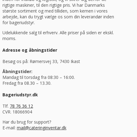
rigtige maskiner, til den rigtige pris. Vi har Danmarks
største sortiment og med tilliden, som kernen i vores
arbejde, kan du trygt vælge os som din leverandør inden
for bageriudstyr.
Udelukkende salg til erhverv. Alle priser på siden er ekskl.
moms.
Adresse og åbningstider
Besøg os på: Rømersvej 33, 7430 Ikast
Åbningstider:
Mandag til torsdag fra 08:30 – 16:00.
Fredag fra 08.30 – 13.30.
Bageriudstyr.dk
Tlf.
78 76 36 12
CVR. 18066904
Har du brug for support?
E-mail:
mail@cateringinventar.dk