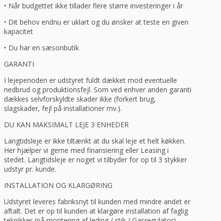
• Når budgettet ikke tillader flere større investeringer i år
• Dit behov endnu er uklart og du ønsker at teste en given
kapacitet
• Du har en sæsonbutik
GARANTI
I lejeperioden er udstyret fuldt dækket mod eventuelle
nedbrud og produktionsfejl. Som ved enhver anden garanti
dækkes selvforskyldte skader ikke (forkert brug,
slagskader, fejl på installationer mv.).
DU KAN MAKSIMALT LEJE 3 ENHEDER
Langtidsleje er ikke tiltænkt at du skal leje et helt køkken.
Her hjælper vi gerne med finansiering eller Leasing i
stedet. Langtidsleje er noget vi tilbyder for op til 3 stykker
udstyr pr. kunde.
INSTALLATION OG KLARGØRING
Udstyret leveres fabriksnyt til kunden med mindre andet er
aftalt. Det er op til kunden at klargøre installation af faglig
teknikker (på montering af leding / stik / Gasregulator),