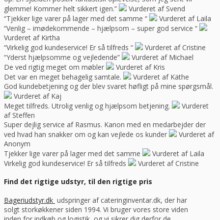
glemme! Kommer helt sikkert igen.”
Vurderet af Svend
“Tjekker lige varer på lager med det samme “
Vurderet af Laila
“Venlig – imødekommende – hjælpsom – super god service “
Vurderet af Kirtha
“Virkelig god kundeservice! Er så tilfreds “
Vurderet af Cristine
“Yderst hjælpsomme og vejledende”
Vurderet af Michael
De ved rigtig meget om møbler
Vurderet af Kris
Det var en meget behagelig samtale.
Vurderet af Käthe
God kundebetjening og der blev svaret høfligt på mine spørgsmål.
Vurderet af Kaj
Meget tilfreds. Utrolig venlig og hjælpsom betjening.
Vurderet
af Steffen
Super dejlig service af Rasmus. Kanon med en medarbejder der
ved hvad han snakker om og kan vejlede os kunder
Vurderet af
Anonym
Tjekker lige varer på lager med det samme
Vurderet af Laila
Virkelig god kundeservice! Er så tilfreds
Vurderet af Cristine
Find det rigtige udstyr, til den rigtige pris
Bageriudstyr.dk
udspringer af cateringinventar.dk, der har
solgt storkøkkener siden 1994. Vi bruger vores store viden
inden for indkøb og logistik, og vi sikrer dig derfor de