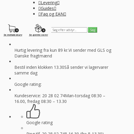
Levering
Guides
Faq og EAN
0
0
Se indkøbskurv
Se gemte varer
Hurtig levering fra kun 89 kr.
Vi sender med GLS og
Danske fragtmænd
Bestil inden klokken 13.30
Så sender vi lagervarer
samme dag
Google rating:
Kundeservice: 20 28 02 74
Man-torsdag 08:30 –
16.00, fredag 08:30 – 13.30
Google rating
Ring tlf. 20 28 02 74
8-16.30 (fre 8-13.30)