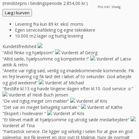
(mindstepris i bindingsperiode
2.854,00
kr.
)
Pris inkl. tilvalg
Læg i kurven
Levering fra kun 89 kr. eksl. moms
Egen serviceafdeling og egne teknikkere
10.000 m2 lager og hurtig levering
Kundetilfredshed
“Altid flinke og hjælpsom”
Vurderet af Georg
“Altid søde, hjælpsomme og kompetente !”
Vurderet af Læse
antik & retro
“Anette var rigtig sød, venlig og imødekommende kommende. Fik
en fejl levering og fik løst det i løbet af to sekunder. God arbejde
og god weekend”
Vurderet af Michael
“Bestilte kl.13 og havde tingene dagen efter kl.10. God service ☺”
Vurderet af Heidi Buch Jensen
“De ved rigtig meget om møbler”
Vurderet af Kris
“Det var en meget behagelig samtale.”
Vurderet af Käthe
“Ekspert i hvidevarer “
Vurderet af Kris
“Er blevet mødt at hjælpsomme og utrolig søde medarbejdere”
Vurderet af Tina
“Fantastisk service. De ligger sig virkelig i selen for at give en god
oplevelse. Jeg fik leveret en stor ovn til Malmø, hvor de normalt