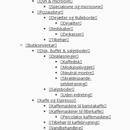
Ovn & microovn
Specialovne og microovne
Pizzaudstyr
Dejælter og Rulleborde
Dejælter
Redskaber
Dejkasser
Tilbehør
Butiksinventar
Disk, Buffet & salgsboder
Diskløsninger
Kaffedisk
Modulopbygget
Neutral montre
Skraldespande-
selvbetjening
Salgsboder
Uden indreting
Kaffe og Espresso
Kaffemaskine til baristakaffe
Kaffemaskiner til filterkaffe
Percolator kaffemaskine
Tilbehør til kaffebrygning
Vandbehandling