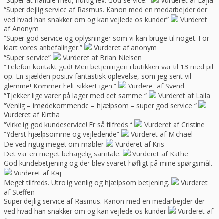
“Super at handle med, hurtig lev. God service.”
Vurderet af Lajla
“Super dejlig service af Rasmus. Kanon med en medarbejder der
ved hvad han snakker om og kan vejlede os kunder”
Vurderet
af Anonym
“Super god service og oplysninger som vi kan bruge til noget. For
klart vores anbefalinger.”
Vurderet af anonym
“Super service”
Vurderet af Brian Nielsen
“Telefon kontakt god! Men betjeningen i butikken var til 13 med pil
op. En sjælden positiv fantastisk oplevelse, som jeg sent vil
glemme! Kommer helt sikkert igen.”
Vurderet af Svend
“Tjekker lige varer på lager med det samme “
Vurderet af Laila
“Venlig – imødekommende – hjælpsom – super god service “
Vurderet af Kirtha
“Virkelig god kundeservice! Er så tilfreds “
Vurderet af Cristine
“Yderst hjælpsomme og vejledende”
Vurderet af Michael
De ved rigtig meget om møbler
Vurderet af Kris
Det var en meget behagelig samtale.
Vurderet af Käthe
God kundebetjening og der blev svaret høfligt på mine spørgsmål.
Vurderet af Kaj
Meget tilfreds. Utrolig venlig og hjælpsom betjening.
Vurderet
af Steffen
Super dejlig service af Rasmus. Kanon med en medarbejder der
ved hvad han snakker om og kan vejlede os kunder
Vurderet af