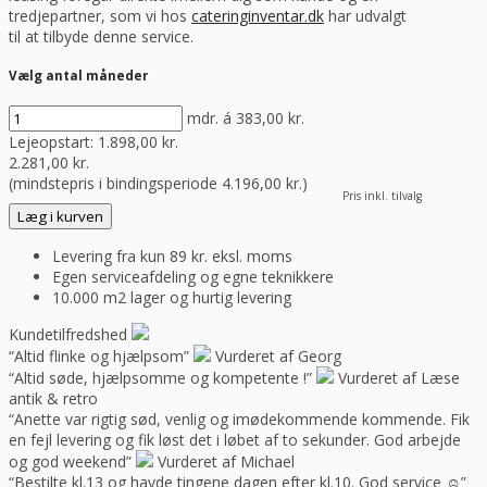
tredjepartner, som vi hos
cateringinventar.dk
har udvalgt
til at tilbyde denne service.
Vælg antal måneder
mdr. á
383,00
kr.
Lejeopstart:
1.898,00
kr.
2.281,00
kr.
(mindstepris i bindingsperiode
4.196,00
kr.
)
Pris inkl. tilvalg
Læg i kurven
Levering fra kun 89 kr. eksl. moms
Egen serviceafdeling og egne teknikkere
10.000 m2 lager og hurtig levering
Kundetilfredshed
“Altid flinke og hjælpsom”
Vurderet af Georg
“Altid søde, hjælpsomme og kompetente !”
Vurderet af Læse
antik & retro
“Anette var rigtig sød, venlig og imødekommende kommende. Fik
en fejl levering og fik løst det i løbet af to sekunder. God arbejde
og god weekend”
Vurderet af Michael
“Bestilte kl.13 og havde tingene dagen efter kl.10. God service ☺”