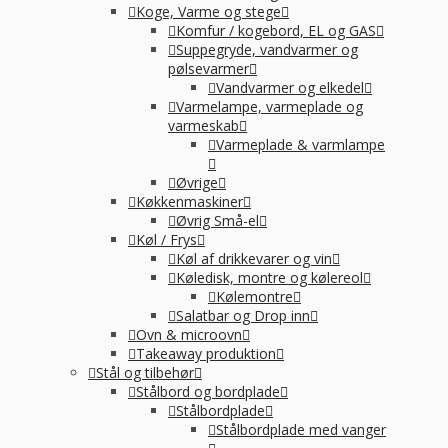
Koge, Varme og stege
Komfur / kogebord, EL og GAS
Suppegryde, vandvarmer og
pølsevarmer
Vandvarmer og elkedel
Varmelampe, varmeplade og
varmeskab
Varmeplade & varmlampe
Øvrige
Køkkenmaskiner
Øvrig Små-el
Køl / Frys
Køl af drikkevarer og vin
Køledisk, montre og kølereol
Kølemontre
Salatbar og Drop inn
Ovn & microovn
Takeaway produktion
Stål og tilbehør
Stålbord og bordplade
Stålbordplade
Stålbordplade med vanger