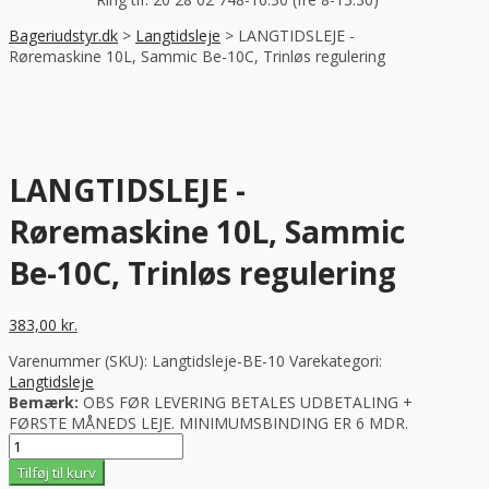
Bageriudstyr.dk
>
Langtidsleje
>
LANGTIDSLEJE -
Røremaskine 10L, Sammic Be-10C, Trinløs regulering
LANGTIDSLEJE -
Røremaskine 10L, Sammic
Be-10C, Trinløs regulering
383,00
kr.
Varenummer (SKU):
Langtidsleje-BE-10
Varekategori:
Langtidsleje
Bemærk:
OBS FØR LEVERING BETALES UDBETALING +
FØRSTE MÅNEDS LEJE. MINIMUMSBINDING ER 6 MDR.
LANGTIDSLEJE
-
Tilføj til kurv
Røremaskine