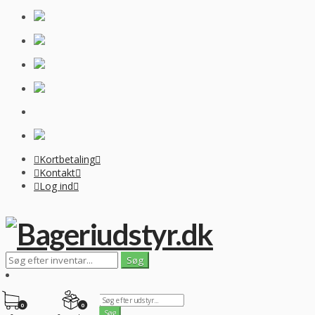
Kortbetaling
Kontakt
Log ind
0
0