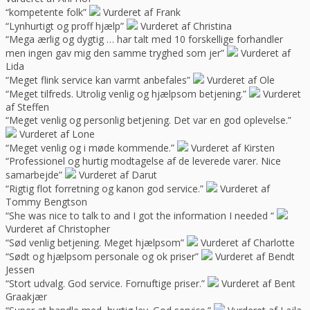
“kompetente folk”
Vurderet af Frank
“Lynhurtigt og proff hjælp”
Vurderet af Christina
“Mega ærlig og dygtig … har talt med 10 forskellige forhandler
men ingen gav mig den samme tryghed som jer”
Vurderet af
Lida
“Meget flink service kan varmt anbefales”
Vurderet af Ole
“Meget tilfreds. Utrolig venlig og hjælpsom betjening.”
Vurderet
af Steffen
“Meget venlig og personlig betjening. Det var en god oplevelse.”
Vurderet af Lone
“Meget venlig og i møde kommende.”
Vurderet af Kirsten
“Professionel og hurtig modtagelse af de leverede varer. Nice
samarbejde”
Vurderet af Darut
“Rigtig flot forretning og kanon god service.”
Vurderet af
Tommy Bengtson
“She was nice to talk to and I got the information I needed “
Vurderet af Christopher
“Sød venlig betjening. Meget hjælpsom”
Vurderet af Charlotte
“Sødt og hjælpsom personale og ok priser”
Vurderet af Bendt
Jessen
“Stort udvalg. God service. Fornuftige priser.”
Vurderet af Bent
Graakjær