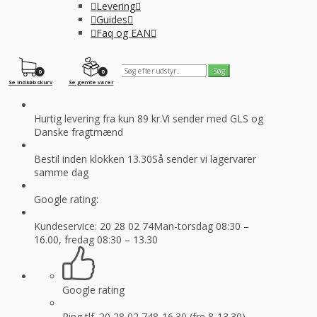
Levering
Guides
Faq og EAN
0
0
Se indkøbskurv
Se gemte varer
Hurtig levering fra kun 89 kr.
Vi sender med GLS og
Danske fragtmænd
Bestil inden klokken 13.30
Så sender vi lagervarer
samme dag
Google rating:
Kundeservice: 20 28 02 74
Man-torsdag 08:30 –
16.00, fredag 08:30 – 13.30
Google rating
Ring tlf. 20 28 02 74
8-16.30 (fre 8-13.30)