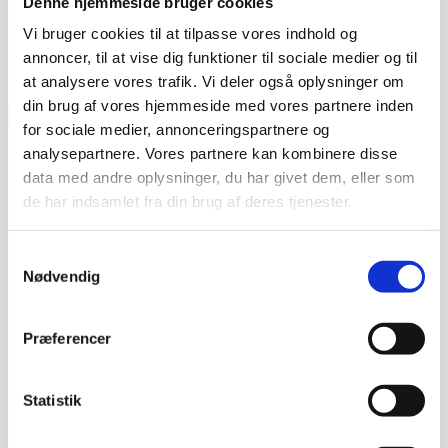
Denne hjemmeside bruger cookies
Vi bruger cookies til at tilpasse vores indhold og
annoncer, til at vise dig funktioner til sociale medier og til
at analysere vores trafik. Vi deler også oplysninger om
din brug af vores hjemmeside med vores partnere inden
for sociale medier, annonceringspartnere og
analysepartnere. Vores partnere kan kombinere disse
data med andre oplysninger, du har givet dem, eller som
de har indsamlet fra din brug af deres tjenester.
Samtykkevalg
Nødvendig
Præferencer
Prismatch - Laveste pris!
Statistik
Har du fundet et billigere produkt som vi skal pris matche?
Vi skal blot modtage et link hvor den tiltalte pris er set,
således vi kan vende tilbage med den skarpeste pris.