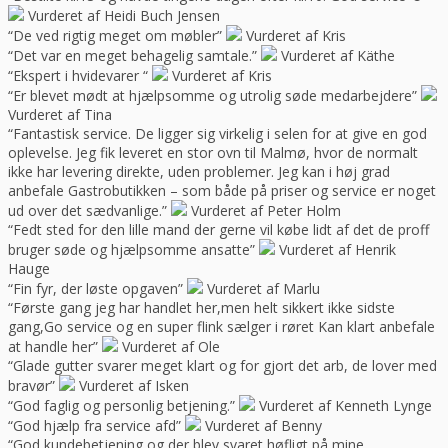
Vurderet af Heidi Buch Jensen
“De ved rigtig meget om møbler”
Vurderet af Kris
“Det var en meget behagelig samtale.”
Vurderet af Käthe
“Ekspert i hvidevarer “
Vurderet af Kris
“Er blevet mødt at hjælpsomme og utrolig søde medarbejdere”
Vurderet af Tina
“Fantastisk service. De ligger sig virkelig i selen for at give en god
oplevelse. Jeg fik leveret en stor ovn til Malmø, hvor de normalt
ikke har levering direkte, uden problemer. Jeg kan i høj grad
anbefale Gastrobutikken – som både på priser og service er noget
ud over det sædvanlige.”
Vurderet af Peter Holm
“Fedt sted for den lille mand der gerne vil købe lidt af det de proff
bruger søde og hjælpsomme ansatte”
Vurderet af Henrik
Hauge
“Fin fyr, der løste opgaven”
Vurderet af Marlu
“Første gang jeg har handlet her,men helt sikkert ikke sidste
gang,Go service og en super flink sælger i røret Kan klart anbefale
at handle her”
Vurderet af Ole
“Glade gutter svarer meget klart og for gjort det arb, de lover med
bravør”
Vurderet af Isken
“God faglig og personlig betjening.”
Vurderet af Kenneth Lynge
“God hjælp fra service afd”
Vurderet af Benny
“God kundebetjening og der blev svaret høfligt på mine