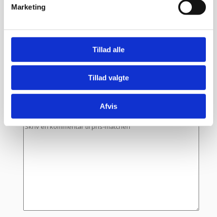
Marketing
Set pris:
*
Link:
*
Tillad alle
Navn
*
E-mail
*
Tillad valgte
TLF nr.
*
Afvis
Evt. kommentar