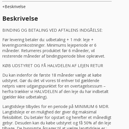
10L,
Beskrivelse
Sammic
Be-
Beskrivelse
10C,
Trinløs
BINDING OG BETALING VED AFTALENS INDGÅELSE:
regulering
antal
Før levering betaler du: udbetaling + 1 mdr. leje +
leveringsomkostninger. Minimums lejeperiode er 6
måneder. Returneres produktet før 6 måneder, vil
resterende måneder af bindingsperiode blive opkrævet.
KØB UDSTYRET OG FÅ HALVDELEN AF LEJEN RETUR
Du kan indenfor de første 18 måneder vælge at købe
udstyret. Gør du det vil vores til enhver tid gældende
netpris være udgangspunktet for en overtagelsessum –
herfra trækker vi HALVDELEN af den leje du har indbetalt
(gælder ikke udbetaling).
Langtidsleje tilbydes for en periode på MINIMUM 6 MDR.
Langtidsleje er en mulighed der giver dig maksimal
fleksibilitet. Du betaler for opstart og herefter et månedligt
gebyr. Desuden kan du købe udstyret og få 50% af din leje
tilbage. De hyppigste årsager til at vælge langtidsleje er :