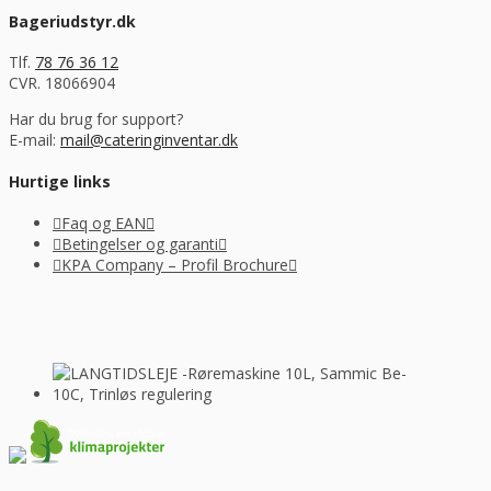
Bageriudstyr.dk
Tlf.
78 76 36 12
CVR. 18066904
Har du brug for support?
E-mail:
mail@cateringinventar.dk
Hurtige links
Faq og EAN
Betingelser og garanti
KPA Company – Profil Brochure