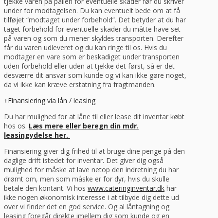
tjekke varen på pallen for eventuelle skader før du skriver
under for modtagelsen. Du kan eventuelt bede om at få
tilføjet “modtaget under forbehold”. Det betyder at du har
taget forbehold for eventuelle skader du måtte have set
på varen og som du mener skyldes transporten. Derefter
får du varen udleveret og du kan ringe til os. Hvis du
modtager en vare som er beskadiget under transporten
uden forbehold eller uden at tjekke det først, så er det
desværre dit ansvar som kunde og vi kan ikke gøre noget,
da vi ikke kan kræve erstatning fra fragtmanden.
Finansiering via lån / leasing
Du har mulighed for at låne til eller lease dit inventar købt
hos os.
Læs mere eller beregn din mdr.
leasingydelse her.
Finansiering giver dig frihed til at bruge dine penge på den
daglige drift istedet for inventar. Det giver dig også
mulighed for måske at lave netop den indretning du har
drømt om, men som måske er for dyr, hvis du skulle
betale den kontant. Vi hos
www.cateringinventar.dk
har
ikke nogen økonomisk interesse i at tilbyde dig dette ud
over vi finder det en god service. Og al låntagning og
leasing foregår direkte imellem dig som kunde og en