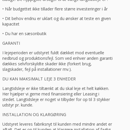
• Når budgettet ikke tillader flere større investeringer i år
• Dit behov endnu er uklart og du ønsker at teste en given
kapacitet
• Du har en sæsonbutik
GARANTI
I lejeperioden er udstyret fuldt dækket mod eventuelle
nedbrud og produktionsfejl. Som ved enhver anden garanti
dækkes selvforskyldte skader ikke (forkert brug,
slagskader, fejl på installationer mv.).
DU KAN MAKSIMALT LEJE 3 ENHEDER
Langtidsleje er ikke tiltænkt at du skal leje et helt køkken.
Her hjælper vi gerne med finansiering eller Leasing i
stedet. Langtidsleje er noget vi tilbyder for op til 3 stykker
udstyr pr. kunde.
INSTALLATION OG KLARGØRING
Udstyret leveres fabriksnyt til kunden med mindre andet er
aftalt. Det er op til kunden at klargøre installation af faglig