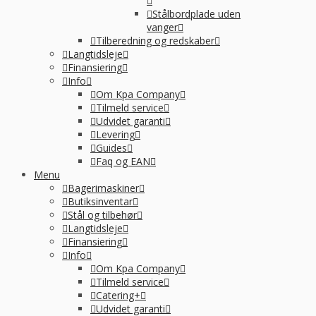
Stålbordplade uden
vanger
Tilberedning og redskaber
Langtidsleje
Finansiering
Info
Om Kpa Company
Tilmeld service
Udvidet garanti
Levering
Guides
Faq og EAN
Menu
Bagerimaskiner
Butiksinventar
Stål og tilbehør
Langtidsleje
Finansiering
Info
Om Kpa Company
Tilmeld service
Catering+
Udvidet garanti