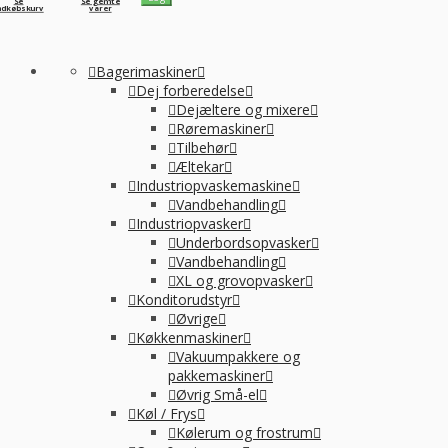
Se
Se gemte
ndkøbskurv
varer
Bagerimaskiner
Dej forberedelse
Dejæltere og mixere
Røremaskiner
Tilbehør
Æltekar
Industriopvaskemaskine
Vandbehandling
Industriopvasker
Underbordsopvasker
Vandbehandling
XL og grovopvasker
Konditorudstyr
Øvrige
Køkkenmaskiner
Vakuumpakkere og
pakkemaskiner
Øvrig Små-el
Køl / Frys
Kølerum og frostrum