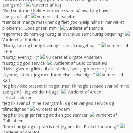
spørgsmål.”
Vurderet af Kaj
“God snak med Keld Han kunne svare på hvad jeg havde
spørgsmål til “
Vurderet af Jeanette
“Har købt mange maskiner og fået god hjælp når der har været
problemer. Gode priser, mm.”
Vurderet af Patricia
“Hjemmeside nem og hurtig at overskue samt hurtig betjening”
Vurderet af Kai Hou
“Hurtig køb og hurtig levering ! Ikke så meget pjat “
Vurderet af
Helle
“Hurtig levering. :-)”
Vurderet af Birgitte Andersen
“Hurtig og god service”
Vurderet af Build consult Ivs
“Hvis I giver mig links til alle steder, hvor jeg kan rose jer til
skyerne, så skal jeg med fornøjelse skrive niget”
Vurderet af
Karl
“Jeg blev ikke presset til noget, men fik nogle seriøse svar på mine
spørgsmål. Jeg vender tilbage”
Vurderet af Arden
selskabslokaler
“Jeg fik svar på mine spørgsmål, og der var god service og
tålmodighed.”
Vurderet af Adem
“Jeg har brugt jer før og altid en god service!”
Vurderet af
Golfcafeen
“Kom hurtigt og er præcis det jeg bestilte. Pakket forsvarligt”
Vurderet af Ani Hof