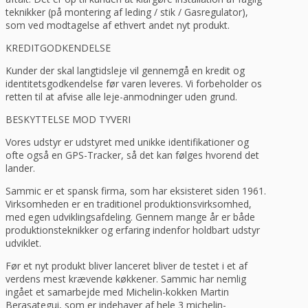
teknikker (på montering af leding / stik / Gasregulator),
som ved modtagelse af ethvert andet nyt produkt.
KREDITGODKENDELSE
Kunder der skal langtidsleje vil gennemgå en kredit og
identitetsgodkendelse før varen leveres. Vi forbeholder os
retten til at afvise alle leje-anmodninger uden grund.
BESKYTTELSE MOD TYVERI
Vores udstyr er udstyret med unikke identifikationer og
ofte også en GPS-Tracker, så det kan følges hvorend det
lander.
Sammic er et spansk firma, som har eksisteret siden 1961.
Virksomheden er en traditionel produktionsvirksomhed,
med egen udviklingsafdeling. Gennem mange år er både
produktionsteknikker og erfaring indenfor holdbart udstyr
udviklet.
Før et nyt produkt bliver lanceret bliver de testet i et af
verdens mest krævende køkkener. Sammic har nemlig
ingået et samarbejde med Michelin-kokken Martin
Berasategui, som er indehaver af hele 3 michelin-