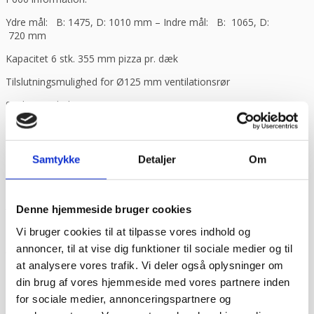
Ydre mål: B: 1475, D: 1010 mm – Indre mål: B: 1065, D:
720 mm
Kapacitet 6 stk. 355 mm pizza pr. dæk
Tilslutningsmulighed for Ø125 mm ventilationsrør
9,5 kW pr. dæk
PRISEN ER INKL. UNERSTEL
Dokumentation
Samtykke
Detaljer
Om
Herunder finder du relevante dokumenter til
LANGTIDSLEJE – Pizzaovn 2x 6 pizzaer Sveba Dahlen
P602
Fødevaredokumentation
Denne hjemmeside bruger cookies
Stil et spørgsmål til varen her:
Vi bruger cookies til at tilpasse vores indhold og
Har du spørgsmål til produktet, så udfyld formularen og vi
annoncer, til at vise dig funktioner til sociale medier og til
vender tilbage hurtigst muligt.
at analysere vores trafik. Vi deler også oplysninger om
Navn
*
din brug af vores hjemmeside med vores partnere inden
for sociale medier, annonceringspartnere og
E-mail
*