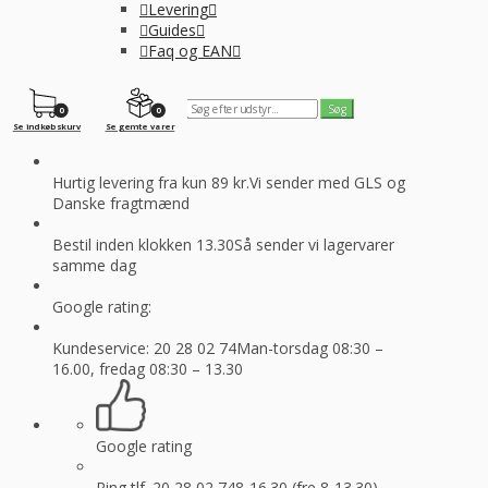
Levering
Guides
Faq og EAN
0
0
Se indkøbskurv
Se gemte varer
Hurtig levering fra kun 89 kr.
Vi sender med GLS og
Danske fragtmænd
Bestil inden klokken 13.30
Så sender vi lagervarer
samme dag
Google rating:
Kundeservice: 20 28 02 74
Man-torsdag 08:30 –
16.00, fredag 08:30 – 13.30
Google rating
Ring tlf. 20 28 02 74
8-16.30 (fre 8-13.30)