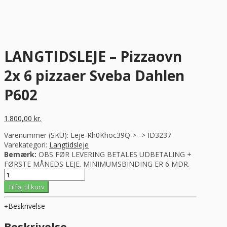
LANGTIDSLEJE – Pizzaovn
2x 6 pizzaer Sveba Dahlen
P602
1.800,00
kr.
Varenummer (SKU):
Leje-Rh0Khoc39Q >--> ID3237
Varekategori:
Langtidsleje
Bemærk:
OBS FØR LEVERING BETALES UDBETALING +
FØRSTE MÅNEDS LEJE. MINIMUMSBINDING ER 6 MDR.
LANGTIDSLEJE
-
Tilføj til kurv
Pizzaovn
2x
Beskrivelse
6
pizzaer
Beskrivelse