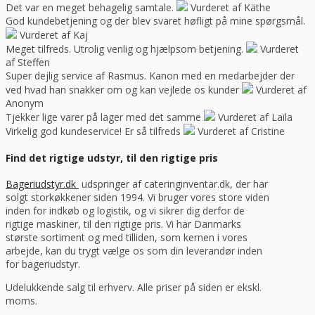
Det var en meget behagelig samtale.
Vurderet af Käthe
God kundebetjening og der blev svaret høfligt på mine spørgsmål.
Vurderet af Kaj
Meget tilfreds. Utrolig venlig og hjælpsom betjening.
Vurderet
af Steffen
Super dejlig service af Rasmus. Kanon med en medarbejder der
ved hvad han snakker om og kan vejlede os kunder
Vurderet af
Anonym
Tjekker lige varer på lager med det samme
Vurderet af Laila
Virkelig god kundeservice! Er så tilfreds
Vurderet af Cristine
Find det rigtige udstyr, til den rigtige pris
Bageriudstyr.dk
udspringer af cateringinventar.dk, der har
solgt storkøkkener siden 1994. Vi bruger vores store viden
inden for indkøb og logistik, og vi sikrer dig derfor de
rigtige maskiner, til den rigtige pris. Vi har Danmarks
største sortiment og med tilliden, som kernen i vores
arbejde, kan du trygt vælge os som din leverandør inden
for bageriudstyr.
Udelukkende salg til erhverv. Alle priser på siden er ekskl.
moms.