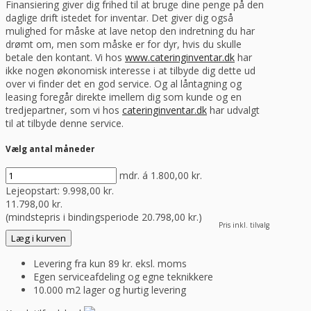
Finansiering giver dig frihed til at bruge dine penge på den
daglige drift istedet for inventar. Det giver dig også
mulighed for måske at lave netop den indretning du har
drømt om, men som måske er for dyr, hvis du skulle
betale den kontant. Vi hos
www.cateringinventar.dk
har
ikke nogen økonomisk interesse i at tilbyde dig dette ud
over vi finder det en god service. Og al låntagning og
leasing foregår direkte imellem dig som kunde og en
tredjepartner, som vi hos
cateringinventar.dk
har udvalgt
til at tilbyde denne service.
Vælg antal måneder
mdr. á
1.800,00
kr.
Lejeopstart:
9.998,00
kr.
11.798,00
kr.
(mindstepris i bindingsperiode
20.798,00
kr.
)
Pris inkl. tilvalg
Læg i kurven
Levering fra kun 89 kr. eksl. moms
Egen serviceafdeling og egne teknikkere
10.000 m2 lager og hurtig levering