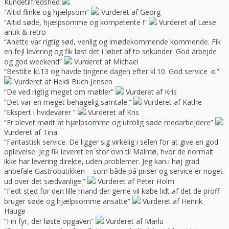
Kundetilfredshed
“Altid flinke og hjælpsom”
Vurderet af Georg
“Altid søde, hjælpsomme og kompetente !”
Vurderet af Læse
antik & retro
“Anette var rigtig sød, venlig og imødekommende kommende. Fik
en fejl levering og fik løst det i løbet af to sekunder. God arbejde
og god weekend”
Vurderet af Michael
“Bestilte kl.13 og havde tingene dagen efter kl.10. God service ☺”
Vurderet af Heidi Buch Jensen
“De ved rigtig meget om møbler”
Vurderet af Kris
“Det var en meget behagelig samtale.”
Vurderet af Käthe
“Ekspert i hvidevarer “
Vurderet af Kris
“Er blevet mødt at hjælpsomme og utrolig søde medarbejdere”
Vurderet af Tina
“Fantastisk service. De ligger sig virkelig i selen for at give en god
oplevelse. Jeg fik leveret en stor ovn til Malmø, hvor de normalt
ikke har levering direkte, uden problemer. Jeg kan i høj grad
anbefale Gastrobutikken – som både på priser og service er noget
ud over det sædvanlige.”
Vurderet af Peter Holm
“Fedt sted for den lille mand der gerne vil købe lidt af det de proff
bruger søde og hjælpsomme ansatte”
Vurderet af Henrik
Hauge
“Fin fyr, der løste opgaven”
Vurderet af Marlu