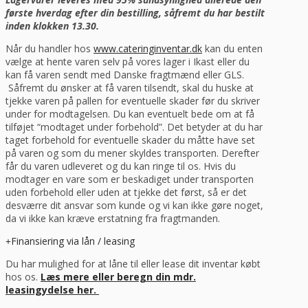
første hverdag efter din bestilling, såfremt du har bestilt
inden klokken 13.30.
Når du handler hos
www.cateringinventar.dk
kan du enten
vælge at hente varen selv på vores lager i Ikast eller du
kan få varen sendt med Danske fragtmænd eller GLS.
Såfremt du ønsker at få varen tilsendt, skal du huske at
tjekke varen på pallen for eventuelle skader før du skriver
under for modtagelsen. Du kan eventuelt bede om at få
tilføjet “modtaget under forbehold”. Det betyder at du har
taget forbehold for eventuelle skader du måtte have set
på varen og som du mener skyldes transporten. Derefter
får du varen udleveret og du kan ringe til os. Hvis du
modtager en vare som er beskadiget under transporten
uden forbehold eller uden at tjekke det først, så er det
desværre dit ansvar som kunde og vi kan ikke gøre noget,
da vi ikke kan kræve erstatning fra fragtmanden.
Finansiering via lån / leasing
Du har mulighed for at låne til eller lease dit inventar købt
hos os.
Læs mere eller beregn din mdr.
leasingydelse her.