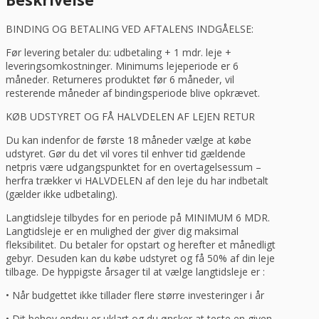
Sveba
Dahlen
BINDING OG BETALING VED AFTALENS INDGÅELSE:
P602
antal
Før levering betaler du: udbetaling + 1 mdr. leje +
leveringsomkostninger. Minimums lejeperiode er 6
måneder. Returneres produktet før 6 måneder, vil
resterende måneder af bindingsperiode blive opkrævet.
KØB UDSTYRET OG FÅ HALVDELEN AF LEJEN RETUR
Du kan indenfor de første 18 måneder vælge at købe
udstyret. Gør du det vil vores til enhver tid gældende
netpris være udgangspunktet for en overtagelsessum –
herfra trækker vi HALVDELEN af den leje du har indbetalt
(gælder ikke udbetaling).
Langtidsleje tilbydes for en periode på MINIMUM 6 MDR.
Langtidsleje er en mulighed der giver dig maksimal
fleksibilitet. Du betaler for opstart og herefter et månedligt
gebyr. Desuden kan du købe udstyret og få 50% af din leje
tilbage. De hyppigste årsager til at vælge langtidsleje er :
• Når budgettet ikke tillader flere større investeringer i år
• Dit behov endnu er uklart og du ønsker at teste en given