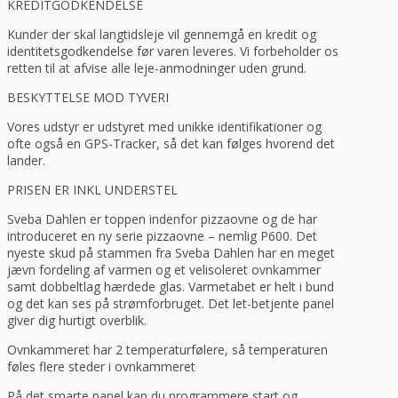
KREDITGODKENDELSE
Kunder der skal langtidsleje vil gennemgå en kredit og
identitetsgodkendelse før varen leveres. Vi forbeholder os
retten til at afvise alle leje-anmodninger uden grund.
BESKYTTELSE MOD TYVERI
Vores udstyr er udstyret med unikke identifikationer og
ofte også en GPS-Tracker, så det kan følges hvorend det
lander.
PRISEN ER INKL UNDERSTEL
Sveba Dahlen er toppen indenfor pizzaovne og de har
introduceret en ny serie pizzaovne – nemlig P600. Det
nyeste skud på stammen fra Sveba Dahlen har en meget
jævn fordeling af varmen og et velisoleret ovnkammer
samt dobbeltlag hærdede glas. Varmetabet er helt i bund
og det kan ses på strømforbruget. Det let-betjente panel
giver dig hurtigt overblik.
Ovnkammeret har 2 temperaturfølere, så temperaturen
føles flere steder i ovnkammeret
På det smarte panel kan du programmere start og