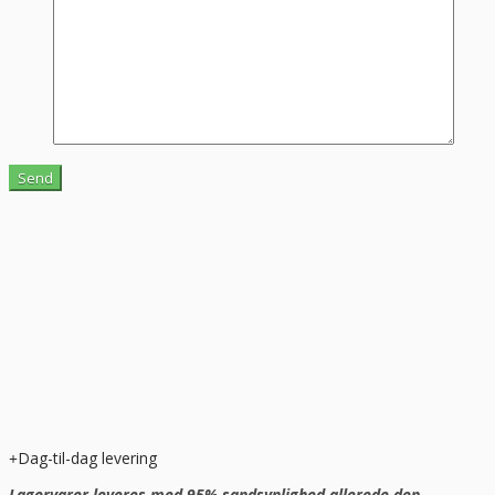
Dag-til-dag levering
Lagervarer leveres med 95% sandsynlighed allerede den