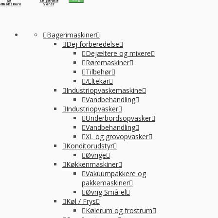
Se
Se gemte
ndkøbskurv
varer
Bagerimaskiner
Dej forberedelse
Dejæltere og mixere
Røremaskiner
Tilbehør
Æltekar
Industriopvaskemaskine
Vandbehandling
Industriopvasker
Underbordsopvasker
Vandbehandling
XL og grovopvasker
Konditorudstyr
Øvrige
Køkkenmaskiner
Vakuumpakkere og
pakkemaskiner
Øvrig Små-el
Køl / Frys
Kølerum og frostrum