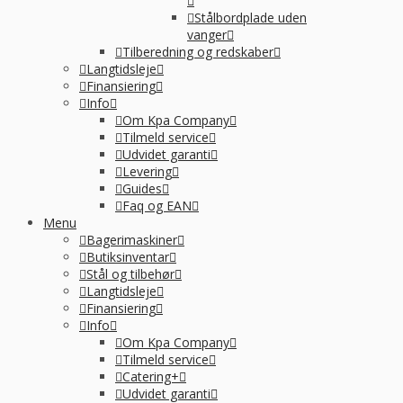
Stålbordplade uden
vanger
Tilberedning og redskaber
Langtidsleje
Finansiering
Info
Om Kpa Company
Tilmeld service
Udvidet garanti
Levering
Guides
Faq og EAN
Menu
Bagerimaskiner
Butiksinventar
Stål og tilbehør
Langtidsleje
Finansiering
Info
Om Kpa Company
Tilmeld service
Catering+
Udvidet garanti