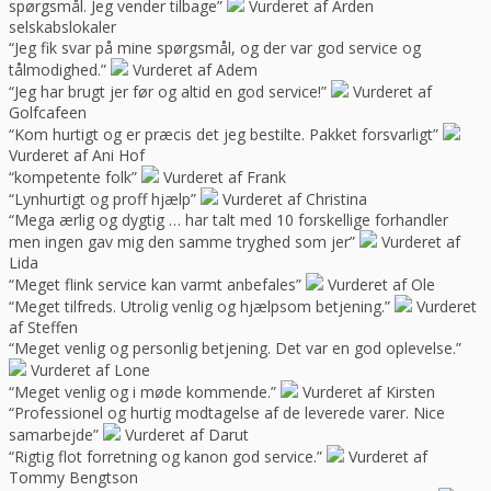
spørgsmål. Jeg vender tilbage”
Vurderet af Arden
selskabslokaler
“Jeg fik svar på mine spørgsmål, og der var god service og
tålmodighed.”
Vurderet af Adem
“Jeg har brugt jer før og altid en god service!”
Vurderet af
Golfcafeen
“Kom hurtigt og er præcis det jeg bestilte. Pakket forsvarligt”
Vurderet af Ani Hof
“kompetente folk”
Vurderet af Frank
“Lynhurtigt og proff hjælp”
Vurderet af Christina
“Mega ærlig og dygtig … har talt med 10 forskellige forhandler
men ingen gav mig den samme tryghed som jer”
Vurderet af
Lida
“Meget flink service kan varmt anbefales”
Vurderet af Ole
“Meget tilfreds. Utrolig venlig og hjælpsom betjening.”
Vurderet
af Steffen
“Meget venlig og personlig betjening. Det var en god oplevelse.”
Vurderet af Lone
“Meget venlig og i møde kommende.”
Vurderet af Kirsten
“Professionel og hurtig modtagelse af de leverede varer. Nice
samarbejde”
Vurderet af Darut
“Rigtig flot forretning og kanon god service.”
Vurderet af
Tommy Bengtson