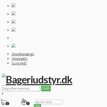
Kortbetaling
Kontakt
Log ind
0
0