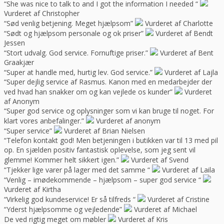
“She was nice to talk to and I got the information I needed “
Vurderet af Christopher
“Sød venlig betjening. Meget hjælpsom”
Vurderet af Charlotte
“Sødt og hjælpsom personale og ok priser”
Vurderet af Bendt
Jessen
“Stort udvalg. God service. Fornuftige priser.”
Vurderet af Bent
Graakjær
“Super at handle med, hurtig lev. God service.”
Vurderet af Lajla
“Super dejlig service af Rasmus. Kanon med en medarbejder der
ved hvad han snakker om og kan vejlede os kunder”
Vurderet
af Anonym
“Super god service og oplysninger som vi kan bruge til noget. For
klart vores anbefalinger.”
Vurderet af anonym
“Super service”
Vurderet af Brian Nielsen
“Telefon kontakt god! Men betjeningen i butikken var til 13 med pil
op. En sjælden positiv fantastisk oplevelse, som jeg sent vil
glemme! Kommer helt sikkert igen.”
Vurderet af Svend
“Tjekker lige varer på lager med det samme “
Vurderet af Laila
“Venlig – imødekommende – hjælpsom – super god service “
Vurderet af Kirtha
“Virkelig god kundeservice! Er så tilfreds “
Vurderet af Cristine
“Yderst hjælpsomme og vejledende”
Vurderet af Michael
De ved rigtig meget om møbler
Vurderet af Kris