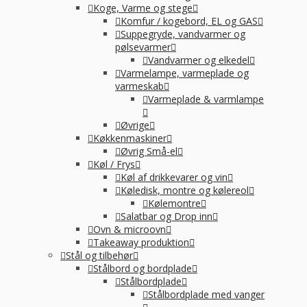
Koge, Varme og stege
Komfur / kogebord, EL og GAS
Suppegryde, vandvarmer og
pølsevarmer
Vandvarmer og elkedel
Varmelampe, varmeplade og
varmeskab
Varmeplade & varmlampe
Øvrige
Køkkenmaskiner
Øvrig Små-el
Køl / Frys
Køl af drikkevarer og vin
Køledisk, montre og kølereol
Kølemontre
Salatbar og Drop inn
Ovn & microovn
Takeaway produktion
Stål og tilbehør
Stålbord og bordplade
Stålbordplade
Stålbordplade med vanger