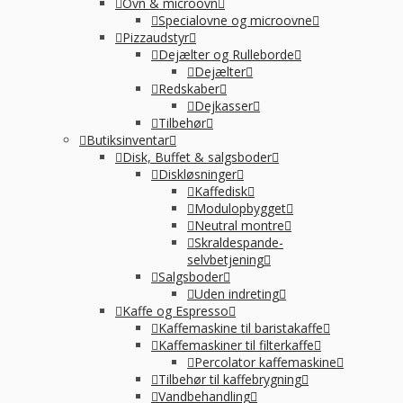
Ovn & microovn
Specialovne og microovne
Pizzaudstyr
Dejælter og Rulleborde
Dejælter
Redskaber
Dejkasser
Tilbehør
Butiksinventar
Disk, Buffet & salgsboder
Diskløsninger
Kaffedisk
Modulopbygget
Neutral montre
Skraldespande-
selvbetjening
Salgsboder
Uden indreting
Kaffe og Espresso
Kaffemaskine til baristakaffe
Kaffemaskiner til filterkaffe
Percolator kaffemaskine
Tilbehør til kaffebrygning
Vandbehandling