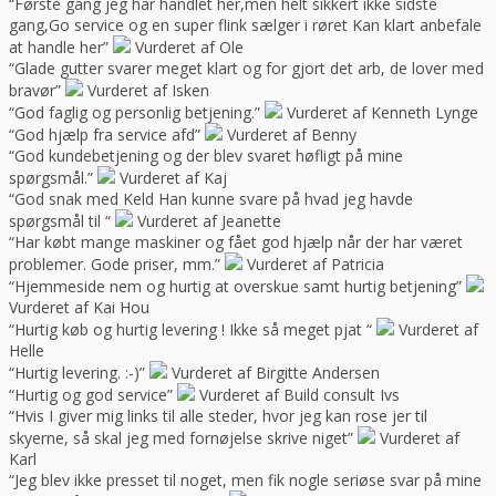
“Første gang jeg har handlet her,men helt sikkert ikke sidste
gang,Go service og en super flink sælger i røret Kan klart anbefale
at handle her”
Vurderet af Ole
“Glade gutter svarer meget klart og for gjort det arb, de lover med
bravør”
Vurderet af Isken
“God faglig og personlig betjening.”
Vurderet af Kenneth Lynge
“God hjælp fra service afd”
Vurderet af Benny
“God kundebetjening og der blev svaret høfligt på mine
spørgsmål.”
Vurderet af Kaj
“God snak med Keld Han kunne svare på hvad jeg havde
spørgsmål til “
Vurderet af Jeanette
“Har købt mange maskiner og fået god hjælp når der har været
problemer. Gode priser, mm.”
Vurderet af Patricia
“Hjemmeside nem og hurtig at overskue samt hurtig betjening”
Vurderet af Kai Hou
“Hurtig køb og hurtig levering ! Ikke så meget pjat “
Vurderet af
Helle
“Hurtig levering. :-)”
Vurderet af Birgitte Andersen
“Hurtig og god service”
Vurderet af Build consult Ivs
“Hvis I giver mig links til alle steder, hvor jeg kan rose jer til
skyerne, så skal jeg med fornøjelse skrive niget”
Vurderet af
Karl
“Jeg blev ikke presset til noget, men fik nogle seriøse svar på mine