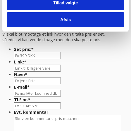
Tillad valgte
Prismatch - Laveste pris!
Afvis
Har du fundet et billigere produkt som vi skal pris matche?
Vi skal blot modtage et link hvor den tiltalte pris er set,
således vi kan vende tilbage med den skarpeste pris.
Set pris:
*
Link:
*
Navn
*
E-mail
*
TLF nr.
*
Evt. kommentar