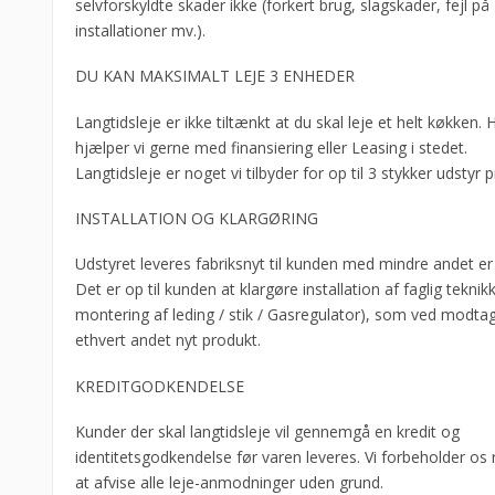
selvforskyldte skader ikke (forkert brug, slagskader, fejl på
installationer mv.).
DU KAN MAKSIMALT LEJE 3 ENHEDER
Langtidsleje er ikke tiltænkt at du skal leje et helt køkken. 
hjælper vi gerne med finansiering eller Leasing i stedet.
Langtidsleje er noget vi tilbyder for op til 3 stykker udstyr p
INSTALLATION OG KLARGØRING
Udstyret leveres fabriksnyt til kunden med mindre andet er 
Det er op til kunden at klargøre installation af faglig teknik
montering af leding / stik / Gasregulator), som ved modtag
ethvert andet nyt produkt.
KREDITGODKENDELSE
Kunder der skal langtidsleje vil gennemgå en kredit og
identitetsgodkendelse før varen leveres. Vi forbeholder os r
at afvise alle leje-anmodninger uden grund.