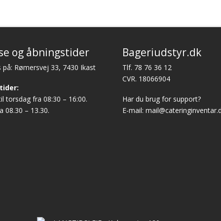
se og åbningstider
Bageriudstyr.dk
 på: Rømersvej 33, 7430 Ikast
Tlf.
78 76 36 12
CVR. 18066904
tider:
l torsdag fra 08:30 – 16:00.
Har du brug for support?
a 08.30 – 13.30.
E-mail:
mail@cateringinventar.