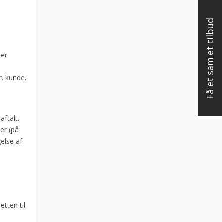
Få et samlet tilbud
Her
r. kunde.
aftalt.
ker (på
else af
etten til