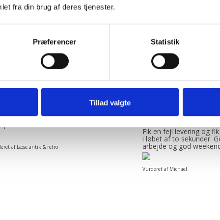
Prismatch - Laveste pris!
et fra din brug af deres tjenester.
Dag-til-dag levering
Præferencer
Statistik
Finansiering via lån / leasing
Tillad valgte
ltid søde, hjælpsomme og
“Anette var rigtig sød, v
petente !”
imødekommende komm
Fik en fejl levering og fik
i løbet af to sekunder. 
arbejde og god weeken
eret af Læse antik & retro
Vurderet af Michael