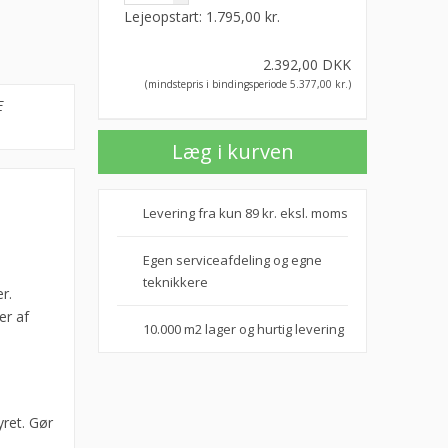
Lejeopstart:
1.795,00
kr.
2.392,00
DKK
(mindstepris i bindingsperiode
5.377,00
kr.
)
E
Læg i kurven
Levering fra kun 89 kr. eksl. moms
Egen serviceafdeling og egne
teknikkere
r.
er af
10.000 m2 lager og hurtig levering
ret. Gør