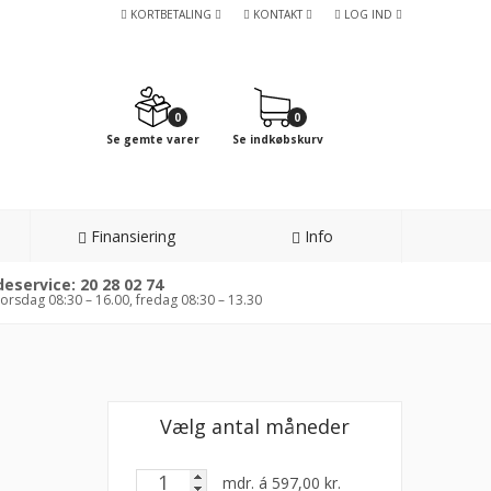
KORTBETALING
KONTAKT
LOG IND
0
0
Se gemte varer
Se indkøbskurv
Finansiering
Info
eservice: 20 28 02 74
orsdag 08:30 – 16.00, fredag 08:30 – 13.30
Vælg antal måneder
mdr. á
597,00
kr.