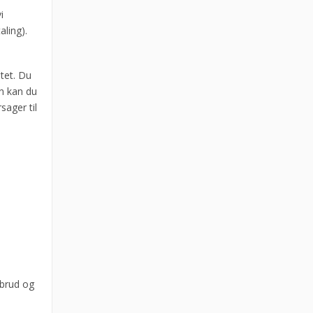
i
ling).
itet. Du
en kan du
sager til
dbrud og