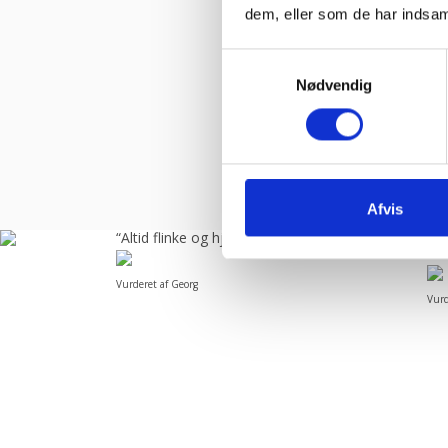
dem, eller som de har indsaml
Samtykkevalg
Nødvendig
Afvis
å
“Altid flinke og hjælpsom”
“A
kom
Vurderet af Georg
Vurd