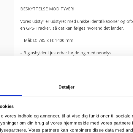
BESKYTTELSE MOD TYVERI
Vores udstyr er udstyret med unikke identifikationer og of
en GPS-Tracker, så det kan følges hvorend det lander.
– Mål: D: 785 x H: 1400 mm
– 3 glashylder i justerbar højde og med neonlys
– Belysning i toppen
– Frontglas
Detaljer
– Skydedør
– Let rengøring og forberedelse da frontglasset kan åbnes
ookies
se vores indhold og annoncer, til at vise dig funktioner til sociale
Stil et spørgsmål til varen her:
oplysninger om din brug af vores hjemmeside med vores partnere i
ysepartnere. Vores partnere kan kombinere disse data med andr