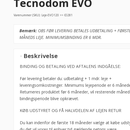
Tecnodom EVO
Varenummer (SKU):
Leje-EVO120 >> ID281
Bemærk:
OBS FØR LEVERING BETALES UDBETALING + FØRST
MÅNEDS LEJE. MINIMUMSBINDING ER 6 MDR.
LANGTIDSLEJE
Beskrivelse
-
Kølemontre
BINDING OG BETALING VED AFTALENS INDGÅELSE:
120
Før levering betaler du: udbetaling + 1 mdr. leje +
cm
leveringsomkostninger. Minimums lejeperiode er 6 månede
-
Returneres produktet før 6 måneder, vil resterende måned
Tecnodom
bindingsperiode blive opkrævet.
EVO
antal
KØB UDSTYRET OG FÅ HALVDELEN AF LEJEN RETUR
Du kan indenfor de første 18 måneder vælge at købe udsty
du det vil vores til enhver tid gældende netpris være