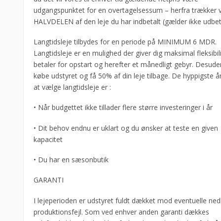
udgangspunktet for en overtagelsessum – herfra trækker v
HALVDELEN af den leje du har indbetalt (gælder ikke udbeta
Langtidsleje tilbydes for en periode på MINIMUM 6 MDR.
Langtidsleje er en mulighed der giver dig maksimal fleksibil
betaler for opstart og herefter et månedligt gebyr. Desud
købe udstyret og få 50% af din leje tilbage. De hyppigste år
at vælge langtidsleje er :
• Når budgettet ikke tillader flere større investeringer i år
• Dit behov endnu er uklart og du ønsker at teste en given
kapacitet
• Du har en sæsonbutik
GARANTI
I lejeperioden er udstyret fuldt dækket mod eventuelle ne
produktionsfejl. Som ved enhver anden garanti dækkes