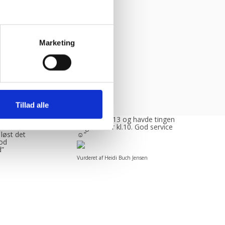
Marketing
Tillad alle
enlig og
“Bestilte kl.13 og havde tingene
ende.
dagen efter kl.10. God service
 løst det
☺”
God
d”
Vurderet af Heidi Buch Jensen