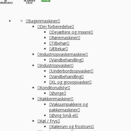
Se
Se gemte
ndkøbskurv
varer
Bagerimaskiner
Dej forberedelse
Dejæltere og mixere
Røremaskiner
Tilbehør
Æltekar
Industriopvaskemaskine
Vandbehandling
Industriopvasker
Underbordsopvasker
Vandbehandling
XL og grovopvasker
Konditorudstyr
Øvrige
Køkkenmaskiner
Vakuumpakkere og
pakkemaskiner
Øvrig Små-el
Køl / Frys
Kølerum og frostrum