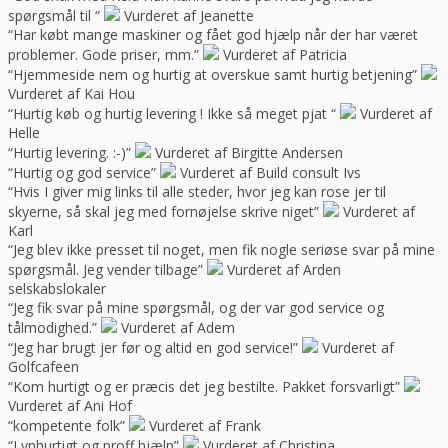
spørgsmål til “
Vurderet af Jeanette
“Har købt mange maskiner og fået god hjælp når der har været
problemer. Gode priser, mm.”
Vurderet af Patricia
“Hjemmeside nem og hurtig at overskue samt hurtig betjening”
Vurderet af Kai Hou
“Hurtig køb og hurtig levering ! Ikke så meget pjat “
Vurderet af
Helle
“Hurtig levering. :-)”
Vurderet af Birgitte Andersen
“Hurtig og god service”
Vurderet af Build consult Ivs
“Hvis I giver mig links til alle steder, hvor jeg kan rose jer til
skyerne, så skal jeg med fornøjelse skrive niget”
Vurderet af
Karl
“Jeg blev ikke presset til noget, men fik nogle seriøse svar på mine
spørgsmål. Jeg vender tilbage”
Vurderet af Arden
selskabslokaler
“Jeg fik svar på mine spørgsmål, og der var god service og
tålmodighed.”
Vurderet af Adem
“Jeg har brugt jer før og altid en god service!”
Vurderet af
Golfcafeen
“Kom hurtigt og er præcis det jeg bestilte. Pakket forsvarligt”
Vurderet af Ani Hof
“kompetente folk”
Vurderet af Frank
“Lynhurtigt og proff hjælp”
Vurderet af Christina