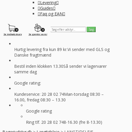
Levering
Guides
Faq og EAN
0
0
Se indkøbskurv
Se gemte varer
Hurtig levering fra kun 89 kr.
Vi sender med GLS og
Danske fragtmænd
Bestil inden klokken 13.30
Så sender vi lagervarer
samme dag
Google rating:
Kundeservice: 20 28 02 74
Man-torsdag 08:30 –
16.00, fredag 08:30 – 13.30
Google rating
Ring tlf. 20 28 02 74
8-16.30 (fre 8-13.30)
Bageriudstyr.dk
>
Langtidsleje
>
LANGTIDSLEJE -