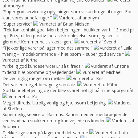
af Anonym
“Super god service og oplysninger som vi kan bruge til noget. For
klart vores anbefalinger.”
Vurderet af anonym
“Super service”
Vurderet af Brian Nielsen
“Telefon kontakt god! Men betjeningen i butikken var til 13 med pil
op. En sjælden positiv fantastisk oplevelse, som jeg sent vil
glemme! Kommer helt sikkert igen.”
Vurderet af Svend
“Tjekker lige varer på lager med det samme “
Vurderet af Laila
“Venlig – imødekommende – hjælpsom – super god service “
Vurderet af Kirtha
“Virkelig god kundeservice! Er så tilfreds “
Vurderet af Cristine
“Yderst hjælpsomme og vejledende”
Vurderet af Michael
De ved rigtig meget om møbler
Vurderet af Kris
Det var en meget behagelig samtale.
Vurderet af Käthe
God kundebetjening og der blev svaret høfligt på mine spørgsmål.
Vurderet af Kaj
Meget tilfreds. Utrolig venlig og hjælpsom betjening.
Vurderet
af Steffen
Super dejlig service af Rasmus. Kanon med en medarbejder der
ved hvad han snakker om og kan vejlede os kunder
Vurderet af
Anonym
Tjekker lige varer på lager med det samme
Vurderet af Laila