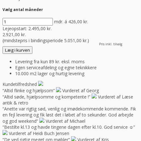
Vælg antal måneder
mdr. á
426,00
kr.
Lejeopstart:
2.495,00
kr.
2.921,00
kr.
(mindstepris i bindingsperiode
5.051,00
kr.
)
Pris inkl. tilvalg
Læg i kurven
Levering fra kun 89 kr. eksl. moms
Egen serviceafdeling og egne teknikkere
10.000 m2 lager og hurtig levering
Kundetilfredshed
“Altid flinke og hjælpsom”
Vurderet af Georg
“Altid søde, hjælpsomme og kompetente !”
Vurderet af Læse
antik & retro
“Anette var rigtig sød, venlig og imødekommende kommende. Fik
en fejl levering og fik løst det i løbet af to sekunder. God arbejde
og god weekend”
Vurderet af Michael
“Bestilte kl.13 og havde tingene dagen efter kl.10. God service ☺”
Vurderet af Heidi Buch Jensen
“De ved rigtig meget om møbler”
Vurderet af Kris