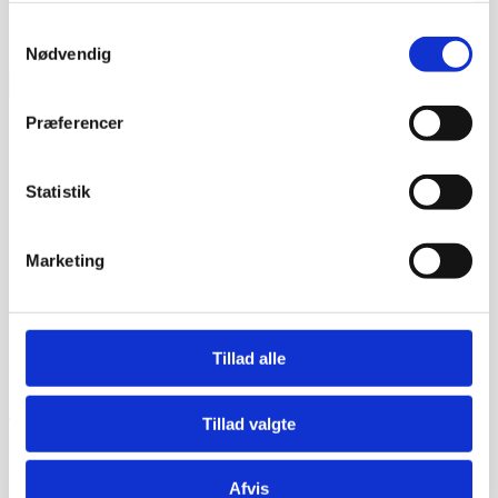
Samtykkevalg
Nødvendig
Præferencer
Statistik
Marketing
Tillad alle
Prismatch - Laveste pris!
Har du fundet et billigere produkt som vi skal pris matche?
Vi skal blot modtage et link hvor den tiltalte pris er set,
Tillad valgte
således vi kan vende tilbage med den skarpeste pris.
Set pris:
*
Afvis