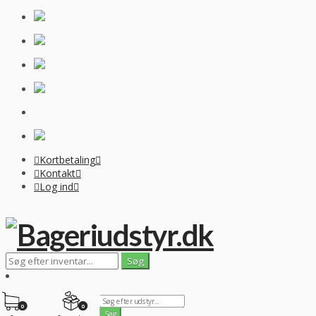
Kortbetaling
Kontakt
Log ind
0
0