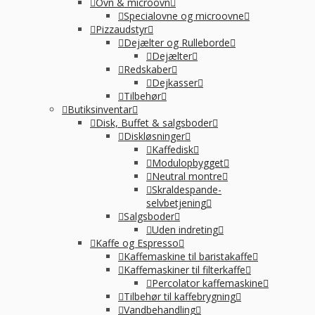
Ovn & microovn
Specialovne og microovne
Pizzaudstyr
Dejælter og Rulleborde
Dejælter
Redskaber
Dejkasser
Tilbehør
Butiksinventar
Disk, Buffet & salgsboder
Diskløsninger
Kaffedisk
Modulopbygget
Neutral montre
Skraldespande-
selvbetjening
Salgsboder
Uden indreting
Kaffe og Espresso
Kaffemaskine til baristakaffe
Kaffemaskiner til filterkaffe
Percolator kaffemaskine
Tilbehør til kaffebrygning
Vandbehandling