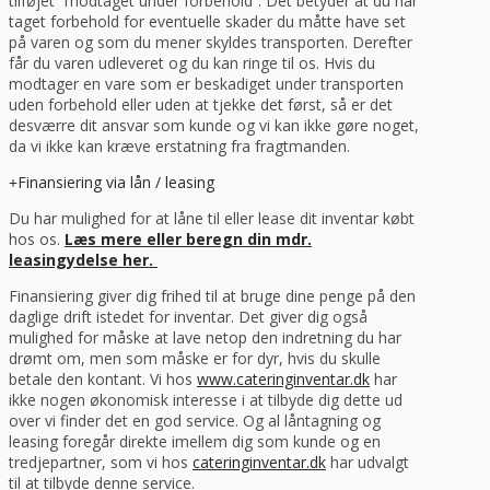
tilføjet “modtaget under forbehold”. Det betyder at du har
taget forbehold for eventuelle skader du måtte have set
på varen og som du mener skyldes transporten. Derefter
får du varen udleveret og du kan ringe til os. Hvis du
modtager en vare som er beskadiget under transporten
uden forbehold eller uden at tjekke det først, så er det
desværre dit ansvar som kunde og vi kan ikke gøre noget,
da vi ikke kan kræve erstatning fra fragtmanden.
Finansiering via lån / leasing
Du har mulighed for at låne til eller lease dit inventar købt
hos os.
Læs mere eller beregn din mdr.
leasingydelse her.
Finansiering giver dig frihed til at bruge dine penge på den
daglige drift istedet for inventar. Det giver dig også
mulighed for måske at lave netop den indretning du har
drømt om, men som måske er for dyr, hvis du skulle
betale den kontant. Vi hos
www.cateringinventar.dk
har
ikke nogen økonomisk interesse i at tilbyde dig dette ud
over vi finder det en god service. Og al låntagning og
leasing foregår direkte imellem dig som kunde og en
tredjepartner, som vi hos
cateringinventar.dk
har udvalgt
til at tilbyde denne service.