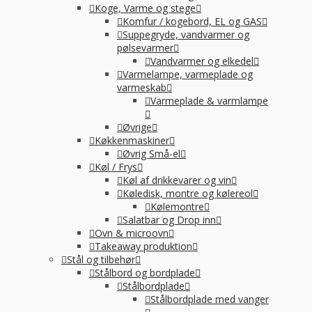
Koge, Varme og stege
Komfur / kogebord, EL og GAS
Suppegryde, vandvarmer og
pølsevarmer
Vandvarmer og elkedel
Varmelampe, varmeplade og
varmeskab
Varmeplade & varmlampe
Øvrige
Køkkenmaskiner
Øvrig Små-el
Køl / Frys
Køl af drikkevarer og vin
Køledisk, montre og kølereol
Kølemontre
Salatbar og Drop inn
Ovn & microovn
Takeaway produktion
Stål og tilbehør
Stålbord og bordplade
Stålbordplade
Stålbordplade med vanger