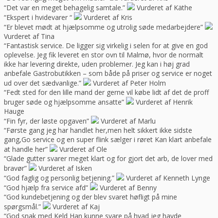
“Det var en meget behagelig samtale.”
Vurderet af Käthe
“Ekspert i hvidevarer “
Vurderet af Kris
“Er blevet mødt at hjælpsomme og utrolig søde medarbejdere”
Vurderet af Tina
“Fantastisk service. De ligger sig virkelig i selen for at give en god
oplevelse. Jeg fik leveret en stor ovn til Malmø, hvor de normalt
ikke har levering direkte, uden problemer. Jeg kan i høj grad
anbefale Gastrobutikken – som både på priser og service er noget
ud over det sædvanlige.”
Vurderet af Peter Holm
“Fedt sted for den lille mand der gerne vil købe lidt af det de proff
bruger søde og hjælpsomme ansatte”
Vurderet af Henrik
Hauge
“Fin fyr, der løste opgaven”
Vurderet af Marlu
“Første gang jeg har handlet her,men helt sikkert ikke sidste
gang,Go service og en super flink sælger i røret Kan klart anbefale
at handle her”
Vurderet af Ole
“Glade gutter svarer meget klart og for gjort det arb, de lover med
bravør”
Vurderet af Isken
“God faglig og personlig betjening.”
Vurderet af Kenneth Lynge
“God hjælp fra service afd”
Vurderet af Benny
“God kundebetjening og der blev svaret høfligt på mine
spørgsmål.”
Vurderet af Kaj
“God snak med Keld Han kunne svare på hvad jeg havde