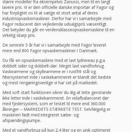
større modeller fra eksempelvis Zanussi, men til en langt
lavere pris. Vi er den officielle danske importør af Fagor og
har forpligtet os til at sælge et stort antal af deres
industriopvaskemaskiner. Derfor har vi i samarbejde med
Fagor reduceret den vejledende udsalgspris væsentligt.
Det betyder du går en verdensklasseopvaskemaskine til en
virkelig skarp pris.
De seneste 5 år har vi i samarbejde med Fagor leveret
mere end 800 Fagor opvaskemaskiner i Danmark.
Du får en opvaskemaskine med et lavt lydniveau p.g.a.
dobbelt sider og dobbelt-dør. Meget lavt vandforbrug.
Vaskearmene og skyllearmene er i rustfrit stål og
filtersystemet inde i vaskekammeret er blandt det bedste
og mest rengøringsvenlige vi har set på markedet.
Med soft start funktionen sikrer du dig at lette genstande
ikke letter inde i vaskekammeret. En velafbalanceret dør
med fjedersystem, som er testet til mere end 360.000
åbninger – MARKEDETS STÆRKETE TEST. Selvfølgelig er
maskinen født med integreret sæbe- og
afspændingspumpe.
Med et vandforbrug på kun 2,4 liter og en unik optimeret