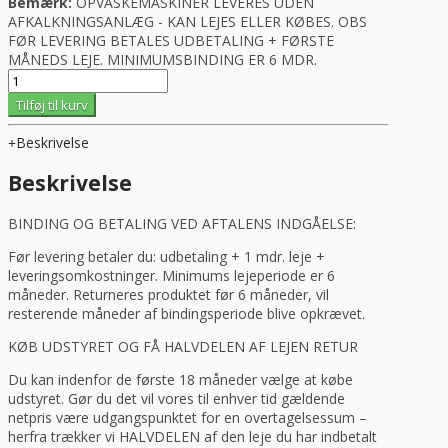
Bemærk:
OPVASKEMASKINER LEVERES UDEN
AFKALKNINGSANLÆG - KAN LEJES ELLER KØBES. OBS
FØR LEVERING BETALES UDBETALING + FØRSTE
MÅNEDS LEJE. MINIMUMSBINDING ER 6 MDR.
LANGTIDSLEJE
-
Tilføj til kurv
Industriopvasker
til
Beskrivelse
50x50cm
bakker,
Beskrivelse
Fagor
CO-
BINDING OG BETALING VED AFTALENS INDGÅELSE:
501
antal
Før levering betaler du: udbetaling + 1 mdr. leje +
leveringsomkostninger. Minimums lejeperiode er 6
måneder. Returneres produktet før 6 måneder, vil
resterende måneder af bindingsperiode blive opkrævet.
KØB UDSTYRET OG FÅ HALVDELEN AF LEJEN RETUR
Du kan indenfor de første 18 måneder vælge at købe
udstyret. Gør du det vil vores til enhver tid gældende
netpris være udgangspunktet for en overtagelsessum –
herfra trækker vi HALVDELEN af den leje du har indbetalt