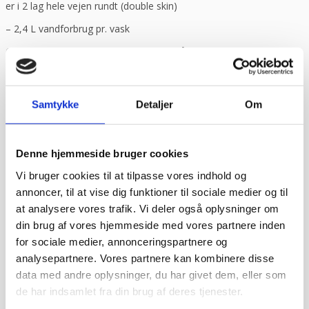
er i 2 lag hele vejen rundt (double skin)
– 2,4 L vandforbrug pr. vask
OBS, vælg maskine med drænpumpe såfremt du IKKE har
gulvafløb!
Stil et spørgsmål til varen her:
Samtykke
Detaljer
Om
Har du spørgsmål til produktet, så udfyld formularen og vi
vender tilbage hurtigst muligt.
Navn
*
Denne hjemmeside bruger cookies
Vi bruger cookies til at tilpasse vores indhold og
E-mail
*
annoncer, til at vise dig funktioner til sociale medier og til
Besked
at analysere vores trafik. Vi deler også oplysninger om
din brug af vores hjemmeside med vores partnere inden
for sociale medier, annonceringspartnere og
analysepartnere. Vores partnere kan kombinere disse
data med andre oplysninger, du har givet dem, eller som
de har indsamlet fra din brug af deres tjenester.