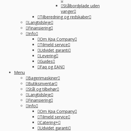
Stålbordplade uden
vanger
Tilberedning og redskaber
Langtidsleje
Finansiering
Info
Om Kpa Company
Tilmeld service
Udvidet garanti
Levering
Guides
Faq og EAN
Menu
Bagerimaskiner
Butiksinventar
Stål og tilbehør
Langtidsleje
Finansiering
Info
Om Kpa Company
Tilmeld service
Catering+
Udvidet garanti