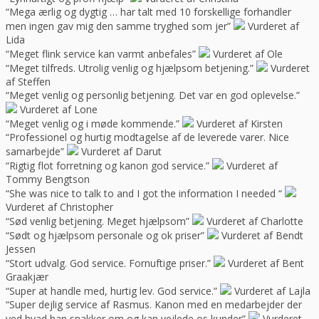
“Mega ærlig og dygtig … har talt med 10 forskellige forhandler
men ingen gav mig den samme tryghed som jer”
Vurderet af
Lida
“Meget flink service kan varmt anbefales”
Vurderet af Ole
“Meget tilfreds. Utrolig venlig og hjælpsom betjening.”
Vurderet
af Steffen
“Meget venlig og personlig betjening. Det var en god oplevelse.”
Vurderet af Lone
“Meget venlig og i møde kommende.”
Vurderet af Kirsten
“Professionel og hurtig modtagelse af de leverede varer. Nice
samarbejde”
Vurderet af Darut
“Rigtig flot forretning og kanon god service.”
Vurderet af
Tommy Bengtson
“She was nice to talk to and I got the information I needed “
Vurderet af Christopher
“Sød venlig betjening. Meget hjælpsom”
Vurderet af Charlotte
“Sødt og hjælpsom personale og ok priser”
Vurderet af Bendt
Jessen
“Stort udvalg. God service. Fornuftige priser.”
Vurderet af Bent
Graakjær
“Super at handle med, hurtig lev. God service.”
Vurderet af Lajla
“Super dejlig service af Rasmus. Kanon med en medarbejder der
ved hvad han snakker om og kan vejlede os kunder”
Vurderet