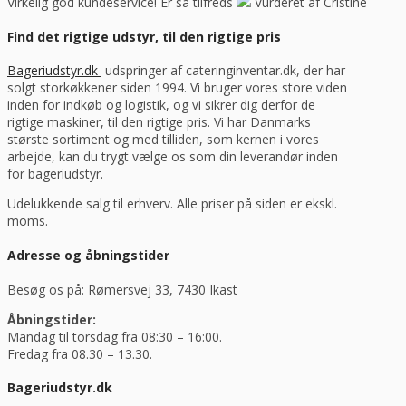
Virkelig god kundeservice! Er så tilfreds
Vurderet af Cristine
Find det rigtige udstyr, til den rigtige pris
Bageriudstyr.dk
udspringer af cateringinventar.dk, der har
solgt storkøkkener siden 1994. Vi bruger vores store viden
inden for indkøb og logistik, og vi sikrer dig derfor de
rigtige maskiner, til den rigtige pris. Vi har Danmarks
største sortiment og med tilliden, som kernen i vores
arbejde, kan du trygt vælge os som din leverandør inden
for bageriudstyr.
Udelukkende salg til erhverv. Alle priser på siden er ekskl.
moms.
Adresse og åbningstider
Besøg os på: Rømersvej 33, 7430 Ikast
Åbningstider:
Mandag til torsdag fra 08:30 – 16:00.
Fredag fra 08.30 – 13.30.
Bageriudstyr.dk