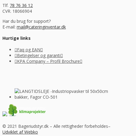
Tlf.
78 76 36 12
CVR. 18066904
Har du brug for support?
E-mail:
mail@cateringinventar.dk
Hurtige links
Faq og EAN
Betingelser og garanti
KPA Company – Profil Brochure
© 2021 Bageriudstyr.dk – Alle rettigheder forbeholdes–
Udviklet af Webko