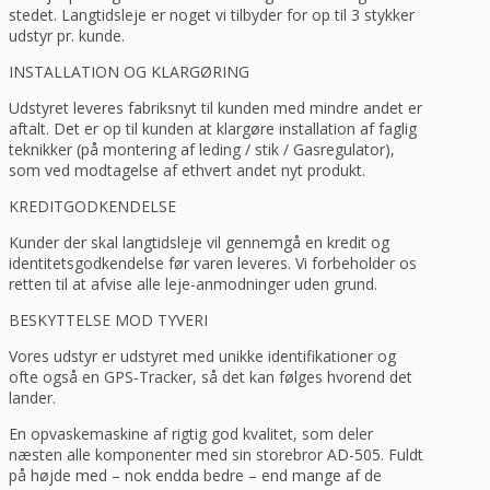
stedet. Langtidsleje er noget vi tilbyder for op til 3 stykker
udstyr pr. kunde.
INSTALLATION OG KLARGØRING
Udstyret leveres fabriksnyt til kunden med mindre andet er
aftalt. Det er op til kunden at klargøre installation af faglig
teknikker (på montering af leding / stik / Gasregulator),
som ved modtagelse af ethvert andet nyt produkt.
KREDITGODKENDELSE
Kunder der skal langtidsleje vil gennemgå en kredit og
identitetsgodkendelse før varen leveres. Vi forbeholder os
retten til at afvise alle leje-anmodninger uden grund.
BESKYTTELSE MOD TYVERI
Vores udstyr er udstyret med unikke identifikationer og
ofte også en GPS-Tracker, så det kan følges hvorend det
lander.
En opvaskemaskine af rigtig god kvalitet, som deler
næsten alle komponenter med sin storebror AD-505. Fuldt
på højde med – nok endda bedre – end mange af de