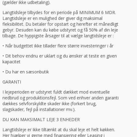
(gælder ikke udbetaling).
Langtidsleje tilbydes for en periode på MINIMUM 6 MDR.
Langtidsleje er en mulighed der giver dig maksimal
fleksibilitet. Du betaler for opstart og herefter et månedligt
gebyr. Desuden kan du købe udstyret og få 50% af din leje
tilbage. De hyppigste årsager til at vælge langtidsleje er :
• Når budgettet ikke tillader flere større investeringer i år
• Dit behov endnu er uklart og du ønsker at teste en given
kapacitet
• Du har en sæsonbutik
GARANTI
I lejeperioden er udstyret fuldt dækket mod eventuelle
nedbrud og produktionsfejl. Som ved enhver anden garanti
dækkes selvforskyldte skader ikke (forkert brug,
slagskader, fejl på installationer mv.).
DU KAN MAKSIMALT LEJE 3 ENHEDER
Langtidsleje er ikke tiltænkt at du skal leje et helt køkken.
Her hjælper vi gerne med finansiering eller Leasing i