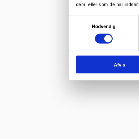
dem, eller som de har indsaml
Vurderet af Jeanette
“Har købt mange maskiner og fået god hjælp når der har været pr
Samtykkevalg
Nødvendig
Vurderet af Patricia
“Hjemmeside nem og hurtig at overskue samt hurtig betjening”
Vurderet af Kai Hou
“Hurtig køb og hurtig levering ! Ikke så meget pjat “
Afvis
Vurderet af Helle
“Hurtig levering. :-)”
Vurderet af Birgitte Andersen
“Hurtig og god service”
Vurderet af Build consult Ivs
“Hvis I giver mig links til alle steder, hvor jeg kan rose jer til skyer
Vurderet af Karl