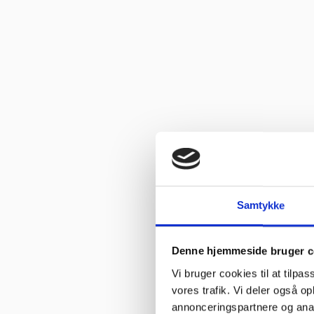
Vurderet af Marlu
“Første gang jeg har handlet her,men helt sikkert ikke sidste gang,G
Vurderet af Ole
“Glade gutter svarer meget klart og for gjort det arb, de lover med
Vurderet af Isken
“God faglig og personlig betjening.”
Vurderet af Kenneth Lynge
“God hjælp fra service afd”
Samtykke
Vurderet af Benny
“God kundebetjening og der blev svaret høfligt på mine spørgsmål.
Denne hjemmeside bruger c
Vi bruger cookies til at tilpas
Vurderet af Kaj
vores trafik. Vi deler også 
“God snak med Keld Han kunne svare på hvad jeg havde spørgsmål 
annonceringspartnere og anal