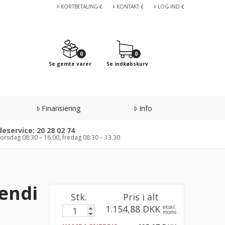
KORTBETALING
KONTAKT
LOG IND
0
0
Se gemte varer
Se indkøbskurv
Finansiering
Info
eservice: 20 28 02 74
orsdag 08:30 – 16.00, fredag 08:30 – 13.30
Hendi
Stk.
Pris i alt
1.154,88 DKK
ekskl.
moms