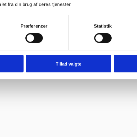
et fra din brug af deres tjenester.
oblemer. Gode priser, mm.”
Præferencer
Statistik
Tillad valgte
ne, så skal jeg med fornøjelse skrive niget”