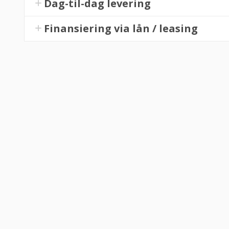
Dag-til-dag levering
Finansiering via lån / leasing
fejl levering og fik løst det i løbet af to sekunder. God arbejde og