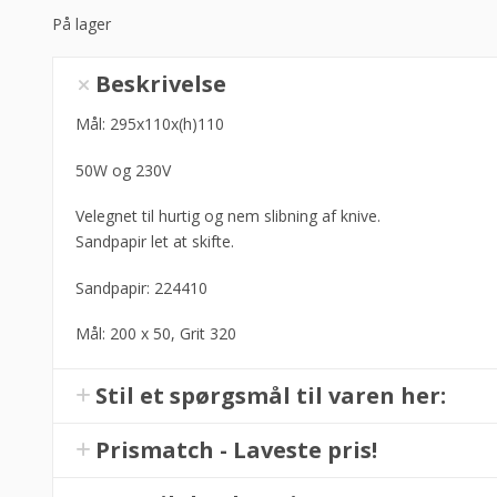
På lager
Elektrisk
Beskrivelse
knivsliber,
Hendi
Mål: 295x110x(h)110
antal
50W og 230V
Velegnet til hurtig og nem slibning af knive.
Sandpapir let at skifte.
Sandpapir: 224410
Mål: 200 x 50, Grit 320
Stil et spørgsmål til varen her:
Prismatch - Laveste pris!