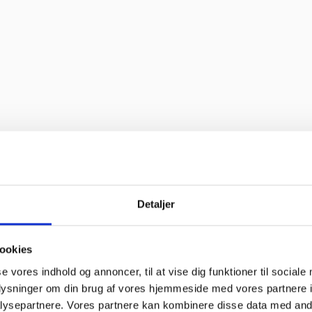
o service og en super flink sælger i røret Kan klart anbefale at handl
 bravør”
Detaljer
”
ookies
se vores indhold og annoncer, til at vise dig funktioner til sociale
oplysninger om din brug af vores hjemmeside med vores partnere i
til “
ysepartnere. Vores partnere kan kombinere disse data med andr