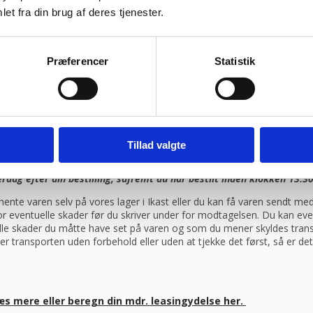
et fra din brug af deres tjenester.
ragtmænd
Præferencer
Statistik
08:30 – 13.30
Tillad valgte
ag efter din bestilling, såfremt du har bestilt inden klokken 13.30
ente varen selv på vores lager i Ikast eller du kan få varen sendt 
 for eventuelle skader før du skriver under for modtagelsen. Du kan ev
elle skader du måtte have set på varen og som du mener skyldes trans
er transporten uden forbehold eller uden at tjekke det først, så er d
æs mere eller beregn din mdr. leasingydelse her.