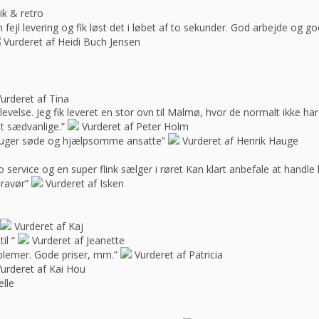
ik & retro
ejl levering og fik løst det i løbet af to sekunder. God arbejde og 
Vurderet af Heidi Buch Jensen
urderet af Tina
oplevelse. Jeg fik leveret en stor ovn til Malmø, hvor de normalt ikke h
t sædvanlige.”
Vurderet af Peter Holm
f bruger søde og hjælpsomme ansatte”
Vurderet af Henrik Hauge
 service og en super flink sælger i røret Kan klart anbefale at handle 
bravør”
Vurderet af Isken
Vurderet af Kaj
il “
Vurderet af Jeanette
blemer. Gode priser, mm.”
Vurderet af Patricia
urderet af Kai Hou
elle