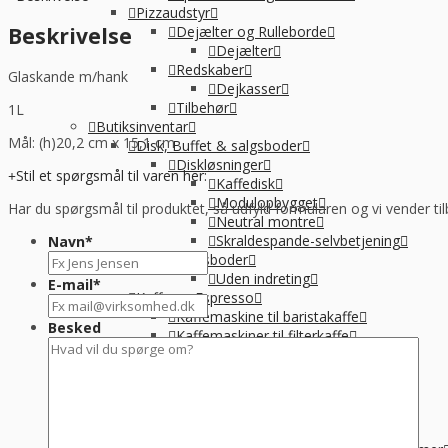
Pizzaudstyr
Beskrivelse
Dejælter og Rulleborde
Dejælter
Redskaber
Glaskande m/hank
Dejkasser
Tilbehør
1L
Butiksinventar
Mål: (h)20,2 cm x 15,1 cm
Disk, Buffet & salgsboder
Diskløsninger
Stil et spørgsmål til varen her:
Kaffedisk
Modulopbygget
Har du spørgsmål til produktet, så udfyld formularen og vi vender til
Neutral montre
Skraldespande-selvbetjening
Navn
*
Salgsboder
Uden indreting
E-mail
*
Kaffe og Espresso
Kaffemaskine til baristakaffe
Besked
Kaffemaskiner til filterkaffe
Percolator kaffemaskine
Tilbehør til kaffebrygning
Vandbehandling
Koge, Varme og stege
Komfur / kogebord, EL og GAS