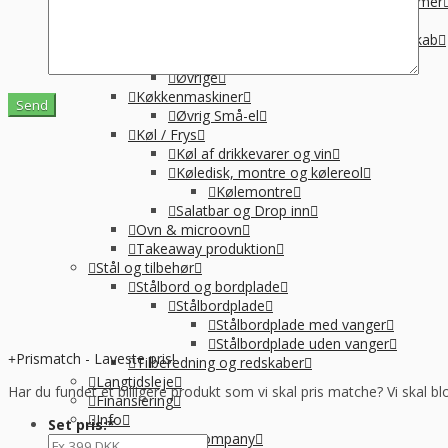
Suppegryde, vandvarmer og pølsevarmer
Vandvarmer og elkedel
Varmelampe, varmeplade og varmeskab
Varmeplade & varmlampe
Øvrige
Køkkenmaskiner
Øvrig Små-el
Køl / Frys
Køl af drikkevarer og vin
Køledisk, montre og kølereol
Kølemontre
Salatbar og Drop inn
Ovn & microovn
Takeaway produktion
Stål og tilbehør
Stålbord og bordplade
Stålbordplade
Stålbordplade med vanger
Stålbordplade uden vanger
Prismatch - Laveste pris!
Tilberedning og redskaber
Langtidsleje
Har du fundet et billigere produkt som vi skal pris matche? Vi skal bl
Finansiering
Info
Set pris:
*
Om Kpa Company