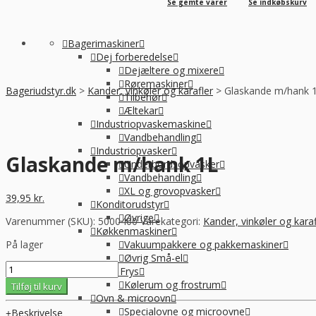
Se gemte varer
Se indkøbskurv
Bagerimaskiner
Dej forberedelse
Dejæltere og mixere
Røremaskiner
Bageriudstyr.dk
>
Kander, vinkøler og karafler
>
Glaskande m/hank 
Tilbehør
Æltekar
Industriopvaskemaskine
Vandbehandling
Industriopvasker
Glaskande m/hank 1L
Underbordsopvasker
Vandbehandling
XL og grovopvasker
39,95
kr.
Konditorudstyr
Øvrige
Varenummer (SKU):
5000400
Varekategori:
Kander, vinkøler og karaf
Køkkenmaskiner
På lager
Vakuumpakkere og pakkemaskiner
Øvrig Små-el
Glaskande
Køl / Frys
m/hank
Kølerum og frostrum
Tilføj til kurv
1L
Ovn & microovn
antal
Specialovne og microovne
Beskrivelse