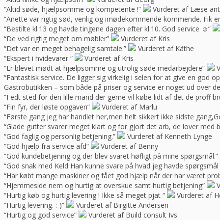
“Altid søde, hjælpsomme og kompetente !”
Vurderet af Læse ant
“Anette var rigtig sød, venlig og imødekommende kommende. Fik en f
“Bestilte kl.13 og havde tingene dagen efter kl.10. God service ☺”
“De ved rigtig meget om møbler”
Vurderet af Kris
“Det var en meget behagelig samtale.”
Vurderet af Käthe
“Ekspert i hvidevarer “
Vurderet af Kris
“Er blevet mødt at hjælpsomme og utrolig søde medarbejdere”
V
“Fantastisk service. De ligger sig virkelig i selen for at give en god 
Gastrobutikken – som både på priser og service er noget ud over de
“Fedt sted for den lille mand der gerne vil købe lidt af det de prof
“Fin fyr, der løste opgaven”
Vurderet af Marlu
“Første gang jeg har handlet her,men helt sikkert ikke sidste gang,Go
“Glade gutter svarer meget klart og for gjort det arb, de lover med 
“God faglig og personlig betjening.”
Vurderet af Kenneth Lynge
“God hjælp fra service afd”
Vurderet af Benny
“God kundebetjening og der blev svaret høfligt på mine spørgsmål.”
“God snak med Keld Han kunne svare på hvad jeg havde spørgsmål t
“Har købt mange maskiner og fået god hjælp når der har været pro
“Hjemmeside nem og hurtig at overskue samt hurtig betjening”
V
“Hurtig køb og hurtig levering ! Ikke så meget pjat “
Vurderet af H
“Hurtig levering. :-)”
Vurderet af Birgitte Andersen
“Hurtig og god service”
Vurderet af Build consult Ivs