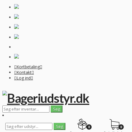
Kortbetaling
Kontakt
Log ind
0
0