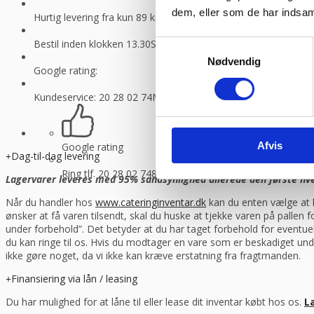
dem, eller som de har indsaml
Hurtig levering fra kun 89 kr.
Vi sender med GLS og Danske f
Bestil inden klokken 13.30
Så sender vi lagervarer samme dag
Samtykkevalg
Nødvendig
Google rating:
Kundeservice: 20 28 02 74
Man-torsdag 08:30 – 16.00, fredag 
Afvis
Google rating
Dag-til-dag levering
Ring tlf. 20 28 02 74
8-16.30 (fre 8-13.30)
Lagervarer leveres med 95% sandsynlighed allerede den første hverd
Når du handler hos
www.cateringinventar.dk
kan du enten vælge at h
ønsker at få varen tilsendt, skal du huske at tjekke varen på pallen
under forbehold”. Det betyder at du har taget forbehold for eventu
du kan ringe til os. Hvis du modtager en vare som er beskadiget und
ikke gøre noget, da vi ikke kan kræve erstatning fra fragtmanden.
Finansiering via lån / leasing
Du har mulighed for at låne til eller lease dit inventar købt hos os.
L