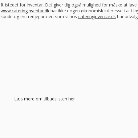
drift istedet for inventar. Det giver dig også mulighed for måske at la
s
www.cateringinventar.dk
har ikke nogen økonomisk interesse i at tilb
m kunde og en tredjepartner, som vi hos
cateringinventar.dk
har udvalgt
Læs mere om tilbudslisten her