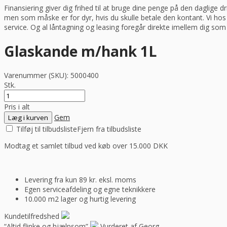
Finansiering giver dig frihed til at bruge dine penge på den daglige 
men som måske er for dyr, hvis du skulle betale den kontant. Vi ho
service. Og al låntagning og leasing foregår direkte imellem dig so
Glaskande m/hank 1L
Varenummer (SKU):
5000400
Stk.
Pris i alt
Gem
Læg i kurven
Tilføj til tilbudsliste
Fjern fra tilbudsliste
Modtag et samlet tilbud ved køb over 15.000 DKK
Levering fra kun 89 kr. eksl. moms
Egen serviceafdeling og egne teknikkere
10.000 m2 lager og hurtig levering
Kundetilfredshed
“Altid flinke og hjælpsom”
Vurderet af Georg