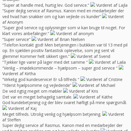
“Super at handle med, hurtig lev. God service.”
Vurderet af Lajla
“Super dejlig service af Rasmus. Kanon med en medarbejder der
ved hvad han snakker om og kan vejlede os kunder”
Vurderet
af Anonym
“Super god service og oplysninger som vi kan bruge til noget. For
klart vores anbefalinger.”
Vurderet af anonym
“Super service”
Vurderet af Brian Nielsen
“Telefon kontakt god! Men betjeningen i butikken var til 13 med pil
op. En sjælden positiv fantastisk oplevelse, som jeg sent vil
glemme! Kommer helt sikkert igen.”
Vurderet af Svend
“Tjekker lige varer på lager med det samme “
Vurderet af Laila
“Venlig – imødekommende – hjælpsom – super god service “
Vurderet af Kirtha
“Virkelig god kundeservice! Er så tilfreds “
Vurderet af Cristine
“Yderst hjælpsomme og vejledende”
Vurderet af Michael
De ved rigtig meget om møbler
Vurderet af Kris
Det var en meget behagelig samtale.
Vurderet af Käthe
God kundebetjening og der blev svaret høfligt på mine spørgsmål.
Vurderet af Kaj
Meget tilfreds. Utrolig venlig og hjælpsom betjening.
Vurderet
af Steffen
Super dejlig service af Rasmus. Kanon med en medarbejder der