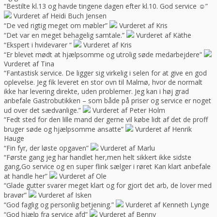
“Bestilte kl.13 og havde tingene dagen efter kl.10. God service ☺”
Vurderet af Heidi Buch Jensen
“De ved rigtig meget om møbler”
Vurderet af Kris
“Det var en meget behagelig samtale.”
Vurderet af Käthe
“Ekspert i hvidevarer “
Vurderet af Kris
“Er blevet mødt at hjælpsomme og utrolig søde medarbejdere”
Vurderet af Tina
“Fantastisk service. De ligger sig virkelig i selen for at give en god
oplevelse. Jeg fik leveret en stor ovn til Malmø, hvor de normalt
ikke har levering direkte, uden problemer. Jeg kan i høj grad
anbefale Gastrobutikken – som både på priser og service er noget
ud over det sædvanlige.”
Vurderet af Peter Holm
“Fedt sted for den lille mand der gerne vil købe lidt af det de proff
bruger søde og hjælpsomme ansatte”
Vurderet af Henrik
Hauge
“Fin fyr, der løste opgaven”
Vurderet af Marlu
“Første gang jeg har handlet her,men helt sikkert ikke sidste
gang,Go service og en super flink sælger i røret Kan klart anbefale
at handle her”
Vurderet af Ole
“Glade gutter svarer meget klart og for gjort det arb, de lover med
bravør”
Vurderet af Isken
“God faglig og personlig betjening.”
Vurderet af Kenneth Lynge
“God hjælp fra service afd”
Vurderet af Benny