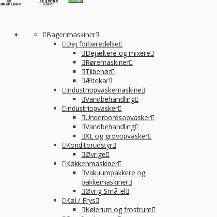
Se
Se gemte
ndkøbskurv
varer
Bagerimaskiner
Dej forberedelse
Dejæltere og mixere
Røremaskiner
Tilbehør
Æltekar
Industriopvaskemaskine
Vandbehandling
Industriopvasker
Underbordsopvasker
Vandbehandling
XL og grovopvasker
Konditorudstyr
Øvrige
Køkkenmaskiner
Vakuumpakkere og
pakkemaskiner
Øvrig Små-el
Køl / Frys
Kølerum og frostrum