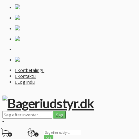
Kortbetaling
Kontakt
Log ind
0
0