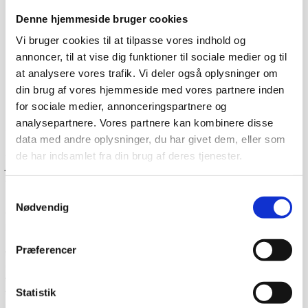
Denne hjemmeside bruger cookies
Vi bruger cookies til at tilpasse vores indhold og
annoncer, til at vise dig funktioner til sociale medier og til
at analysere vores trafik. Vi deler også oplysninger om
din brug af vores hjemmeside med vores partnere inden
for sociale medier, annonceringspartnere og
analysepartnere. Vores partnere kan kombinere disse
Dag-til-dag levering
data med andre oplysninger, du har givet dem, eller som
Lagervarer leveres med 95% sandsynlighed allerede den
de har indsamlet fra din brug af deres tjenester.
første hverdag efter din bestilling, såfremt du har bestilt
inden klokken 13.30.
Samtykkevalg
Når du handler hos
www.cateringinventar.dk
kan du enten
Nødvendig
vælge at hente varen selv på vores lager i Ikast eller du
kan få varen sendt med Danske fragtmænd eller GLS.
Såfremt du ønsker at få varen tilsendt, skal du huske at
Præferencer
tjekke varen på pallen for eventuelle skader før du skriver
under for modtagelsen. Du kan eventuelt bede om at få
tilføjet “modtaget under forbehold”. Det betyder at du har
Statistik
taget forbehold for eventuelle skader du måtte have set
på varen og som du mener skyldes transporten. Derefter