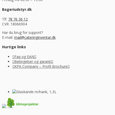
Bageriudstyr.dk
Tlf.
78 76 36 12
CVR. 18066904
Har du brug for support?
E-mail:
mail@cateringinventar.dk
Hurtige links
Faq og EAN
Betingelser og garanti
KPA Company – Profil Brochure