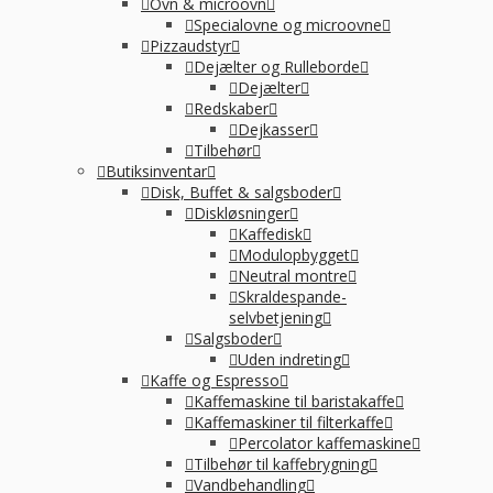
Ovn & microovn
Specialovne og microovne
Pizzaudstyr
Dejælter og Rulleborde
Dejælter
Redskaber
Dejkasser
Tilbehør
Butiksinventar
Disk, Buffet & salgsboder
Diskløsninger
Kaffedisk
Modulopbygget
Neutral montre
Skraldespande-
selvbetjening
Salgsboder
Uden indreting
Kaffe og Espresso
Kaffemaskine til baristakaffe
Kaffemaskiner til filterkaffe
Percolator kaffemaskine
Tilbehør til kaffebrygning
Vandbehandling