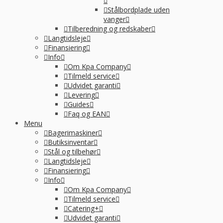
Stålbordplade uden
vanger
Tilberedning og redskaber
Langtidsleje
Finansiering
Info
Om Kpa Company
Tilmeld service
Udvidet garanti
Levering
Guides
Faq og EAN
Menu
Bagerimaskiner
Butiksinventar
Stål og tilbehør
Langtidsleje
Finansiering
Info
Om Kpa Company
Tilmeld service
Catering+
Udvidet garanti