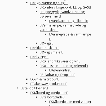
Koge, Varme og stege
Komfur / kogebord, EL og GAS
Suppegryde, vandvarmer og
pølsevarmer
Vandvarmer og elkedel
Varmelampe, varmeplade og
varmeskab
Varmeplade & varmlampe
Øvrige
Køkkenmaskiner
Øvrig Små-el
Køl / Frys
Køl af drikkevarer og vin
Køledisk, montre og kølereol
Kølemontre
Salatbar og Drop inn
Ovn & microovn
Takeaway produktion
Stål og tilbehør
Stålbord og bordplade
Stålbordplade
Stålbordplade med vanger