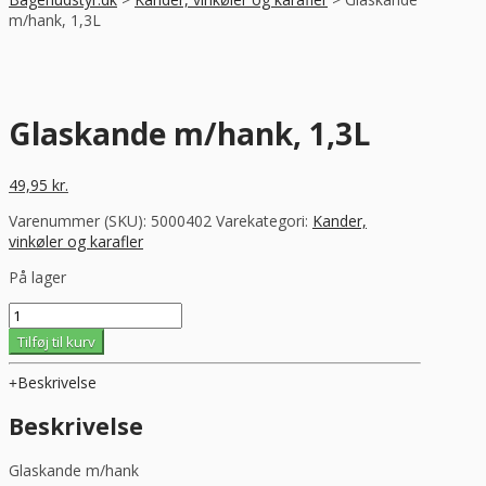
m/hank, 1,3L
Glaskande m/hank, 1,3L
49,95
kr.
Varenummer (SKU):
5000402
Varekategori:
Kander,
vinkøler og karafler
På lager
Glaskande
m/hank,
Tilføj til kurv
1,3L
antal
Beskrivelse
Beskrivelse
Glaskande m/hank