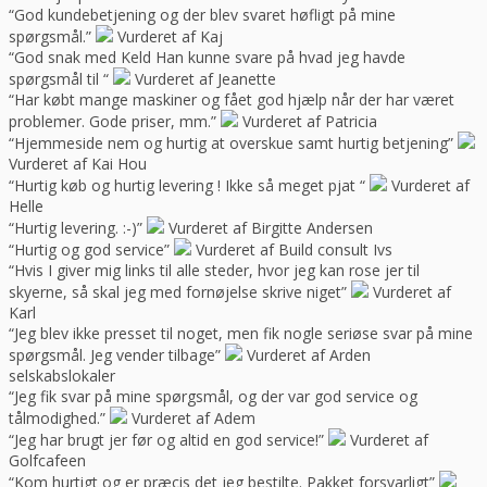
“God kundebetjening og der blev svaret høfligt på mine
spørgsmål.”
Vurderet af Kaj
“God snak med Keld Han kunne svare på hvad jeg havde
spørgsmål til “
Vurderet af Jeanette
“Har købt mange maskiner og fået god hjælp når der har været
problemer. Gode priser, mm.”
Vurderet af Patricia
“Hjemmeside nem og hurtig at overskue samt hurtig betjening”
Vurderet af Kai Hou
“Hurtig køb og hurtig levering ! Ikke så meget pjat “
Vurderet af
Helle
“Hurtig levering. :-)”
Vurderet af Birgitte Andersen
“Hurtig og god service”
Vurderet af Build consult Ivs
“Hvis I giver mig links til alle steder, hvor jeg kan rose jer til
skyerne, så skal jeg med fornøjelse skrive niget”
Vurderet af
Karl
“Jeg blev ikke presset til noget, men fik nogle seriøse svar på mine
spørgsmål. Jeg vender tilbage”
Vurderet af Arden
selskabslokaler
“Jeg fik svar på mine spørgsmål, og der var god service og
tålmodighed.”
Vurderet af Adem
“Jeg har brugt jer før og altid en god service!”
Vurderet af
Golfcafeen
“Kom hurtigt og er præcis det jeg bestilte. Pakket forsvarligt”