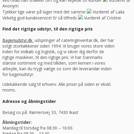
ved hvad han snakker om og kan vejlede os kunder
Vurderet af
Anonym
Tjekker lige varer på lager med det samme
Vurderet af Laila
Virkelig god kundeservice! Er så tilfreds
Vurderet af Cristine
Find det rigtige udstyr, til den rigtige pris
Bageriudstyr.dk
udspringer af cateringinventar.dk, der har
solgt storkøkkener siden 1994. Vi bruger vores store viden
inden for indkøb og logistik, og vi sikrer dig derfor de
rigtige maskiner, til den rigtige pris. Vi har Danmarks
største sortiment og med tilliden, som kernen i vores
arbejde, kan du trygt vælge os som din leverandør inden
for bageriudstyr.
Udelukkende salg til erhverv. Alle priser på siden er ekskl.
moms.
Adresse og åbningstider
Besøg os på: Rømersvej 33, 7430 Ikast
Åbningstider:
Mandag til torsdag fra 08:30 – 16:00.
Fredag fra 08.30 – 13.30.