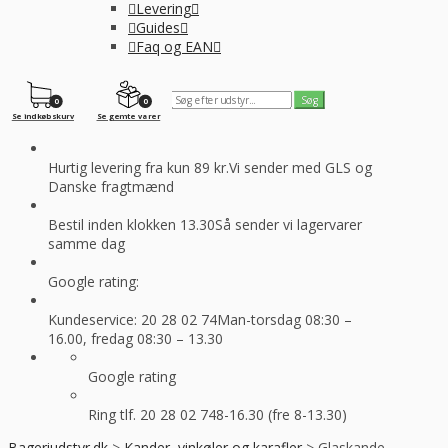
Levering
Guides
Faq og EAN
0
0
Se indkøbskurv
Se gemte varer
Hurtig levering fra kun 89 kr.
Vi sender med GLS og
Danske fragtmænd
Bestil inden klokken 13.30
Så sender vi lagervarer
samme dag
Google rating:
Kundeservice: 20 28 02 74
Man-torsdag 08:30 –
16.00, fredag 08:30 – 13.30
Google rating
Ring tlf. 20 28 02 74
8-16.30 (fre 8-13.30)
Bageriudstyr.dk
>
Kander, vinkøler og karafler
>
Glaskande