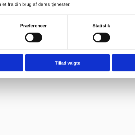
et fra din brug af deres tjenester.
Præferencer
Statistik
”
til “
Tillad valgte
oblemer. Gode priser, mm.”