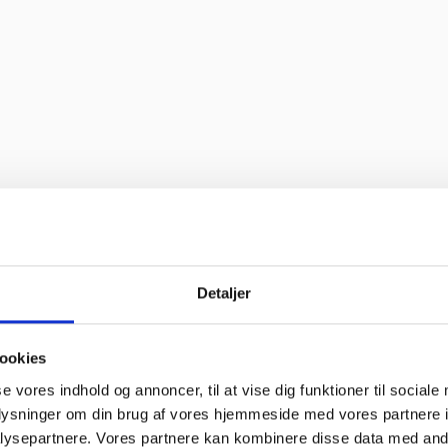
d oplevelse. Jeg fik leveret en stor ovn til Malmø, hvor de normalt ikke 
et sædvanlige.”
off bruger søde og hjælpsomme ansatte”
o service og en super flink sælger i røret Kan klart anbefale at handl
Detaljer
 bravør”
ookies
se vores indhold og annoncer, til at vise dig funktioner til sociale
oplysninger om din brug af vores hjemmeside med vores partnere i
ysepartnere. Vores partnere kan kombinere disse data med andr