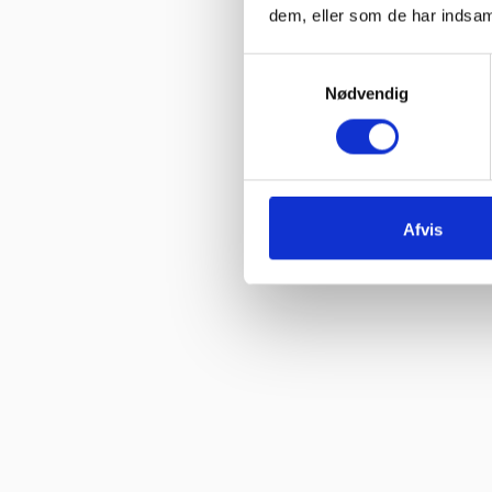
dem, eller som de har indsaml
Vurderet af Kenneth Lynge
“God hjælp fra service afd”
Samtykkevalg
Nødvendig
Vurderet af Benny
“God kundebetjening og der blev svaret høfligt på mine spørgsmål.
Vurderet af Kaj
“God snak med Keld Han kunne svare på hvad jeg havde spørgsmål 
Afvis
Vurderet af Jeanette
“Har købt mange maskiner og fået god hjælp når der har været pr
Vurderet af Patricia
“Hjemmeside nem og hurtig at overskue samt hurtig betjening”
Vurderet af Kai Hou
“Hurtig køb og hurtig levering ! Ikke så meget pjat “