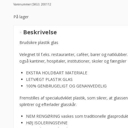
Varenummer (SKU):
200112
På lager
Plastglas
Beskrivelse
Granity
Rock
Brudsikre plastik glas
24cl,
Velegnet til f.eks. restauranter, caféer, barer og natklubbe
Glassforever
også kantiner, hospitaler, institutioner, skoler og fængsler
antal
EKSTRA HOLDBART MATERIALE
LETVÆGT PLASTIK GLAS
100% GENBRUGELIGT OG GENANVEDELIG
Fremstilles af specialudviklet plastik, som sikrer, at glassen
splintrer og efterlader glasskår.
NEM RENGØRING vaskes som traditionelle glasproduk
HØJ ISOLERINGSEVNE