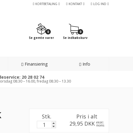
KORTBETALING
KONTAKT
LOG IND
0
0
Se gemte varer
Se indkøbskurv
Finansiering
Info
eservice: 20 28 02 74
orsdag 08:30 – 16.00, fredag 08:30 – 13.30
k
Stk.
Pris i alt
29,95 DKK
ekskl.
moms