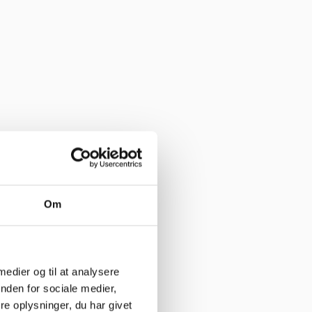
har levering direkte, uden problemer. Jeg kan i høj grad anbefale
e her”
Om
 medier og til at analysere
nden for sociale medier,
e oplysninger, du har givet