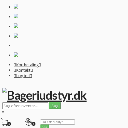
Kortbetaling
Kontakt
Log ind
0
0