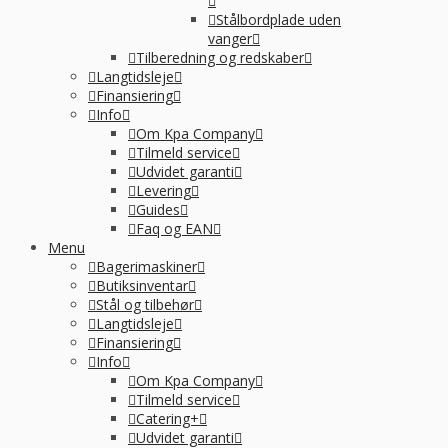
Stålbordplade uden
vanger
Tilberedning og redskaber
Langtidsleje
Finansiering
Info
Om Kpa Company
Tilmeld service
Udvidet garanti
Levering
Guides
Faq og EAN
Menu
Bagerimaskiner
Butiksinventar
Stål og tilbehør
Langtidsleje
Finansiering
Info
Om Kpa Company
Tilmeld service
Catering+
Udvidet garanti