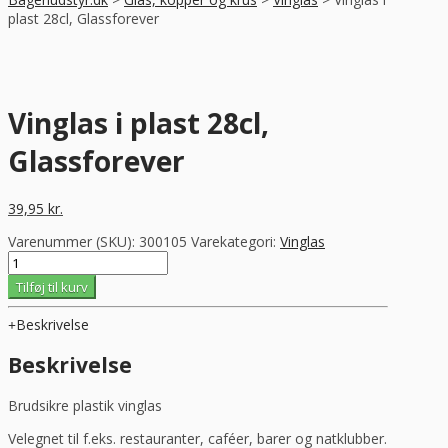
plast 28cl, Glassforever
Vinglas i plast 28cl,
Glassforever
39,95
kr.
Varenummer (SKU):
300105
Varekategori:
Vinglas
Vinglas
i
Tilføj til kurv
plast
28cl,
Beskrivelse
Glassforever
antal
Beskrivelse
Brudsikre plastik vinglas
Velegnet til f.eks. restauranter, caféer, barer og natklubber.