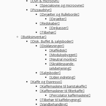
Ovn & microovn
Specialovne og microovne
Pizzaudstyr
Dejælter og Rulleborde
Dejælter
Redskaber
Dejkasser
Tilbehør
Butiksinventar
Disk, Buffet & salgsboder
Diskløsninger
Kaffedisk
Modulopbygget
Neutral montre
Skraldespande-
selvbetjening
Salgsboder
Uden indreting
Kaffe og Espresso
Kaffemaskine til baristakaffe
Kaffemaskiner til filterkaffe
Percolator kaffemaskine
Tilbehør til kaffebrygning
Vandbehandling