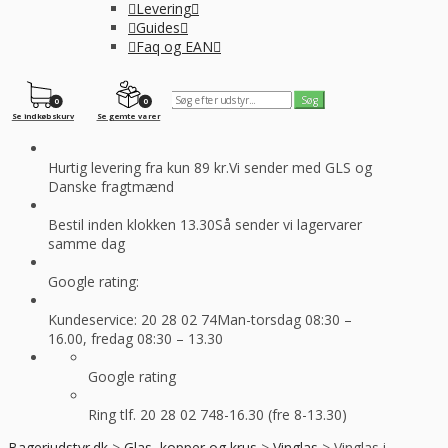
Levering
Guides
Faq og EAN
0
0
Se indkøbskurv
Se gemte varer
Hurtig levering fra kun 89 kr.
Vi sender med GLS og
Danske fragtmænd
Bestil inden klokken 13.30
Så sender vi lagervarer
samme dag
Google rating:
Kundeservice: 20 28 02 74
Man-torsdag 08:30 –
16.00, fredag 08:30 – 13.30
Google rating
Ring tlf. 20 28 02 74
8-16.30 (fre 8-13.30)
Bageriudstyr.dk
>
Glas, kopper og krus
>
Vinglas
>
Vinglas i