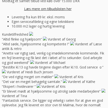
Modtag et samlet tilbud ved køb over 15.000 DKK
Læs mere om tilbudslisten her
Levering fra kun 89 kr. eksl. moms
Egen serviceafdeling og egne teknikkere
10.000 m2 lager og hurtig levering
Kundetilfredshed
“Altid flinke og hjælpsom”
Vurderet af Georg
“Altid søde, hjælpsomme og kompetente !”
Vurderet af Læse
antik & retro
“Anette var rigtig sød, venlig og imødekommende kommende. Fik
en fejl levering og fik løst det i løbet af to sekunder. God arbejde
og god weekend”
Vurderet af Michael
“Bestilte kl.13 og havde tingene dagen efter kl.10. God service ☺”
Vurderet af Heidi Buch Jensen
“De ved rigtig meget om møbler”
Vurderet af Kris
“Det var en meget behagelig samtale.”
Vurderet af Käthe
“Ekspert i hvidevarer “
Vurderet af Kris
“Er blevet mødt at hjælpsomme og utrolig søde medarbejdere”
Vurderet af Tina
“Fantastisk service. De ligger sig virkelig i selen for at give en god
oplevelse. Jeg fik leveret en stor ovn til Malmø, hvor de normalt