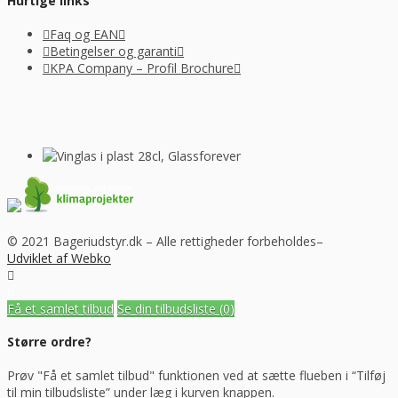
Hurtige links
Faq og EAN
Betingelser og garanti
KPA Company – Profil Brochure
© 2021 Bageriudstyr.dk – Alle rettigheder forbeholdes–
Udviklet af Webko
Få et samlet tilbud
Se din tilbudsliste
(0)
Større ordre?
Prøv "Få et samlet tilbud" funktionen ved at sætte flueben i “Tilføj
til min tilbudsliste” under læg i kurven knappen.