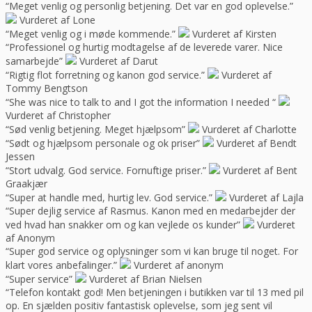
“Meget venlig og personlig betjening. Det var en god oplevelse.”
Vurderet af Lone
“Meget venlig og i møde kommende.”
Vurderet af Kirsten
“Professionel og hurtig modtagelse af de leverede varer. Nice
samarbejde”
Vurderet af Darut
“Rigtig flot forretning og kanon god service.”
Vurderet af
Tommy Bengtson
“She was nice to talk to and I got the information I needed “
Vurderet af Christopher
“Sød venlig betjening. Meget hjælpsom”
Vurderet af Charlotte
“Sødt og hjælpsom personale og ok priser”
Vurderet af Bendt
Jessen
“Stort udvalg. God service. Fornuftige priser.”
Vurderet af Bent
Graakjær
“Super at handle med, hurtig lev. God service.”
Vurderet af Lajla
“Super dejlig service af Rasmus. Kanon med en medarbejder der
ved hvad han snakker om og kan vejlede os kunder”
Vurderet
af Anonym
“Super god service og oplysninger som vi kan bruge til noget. For
klart vores anbefalinger.”
Vurderet af anonym
“Super service”
Vurderet af Brian Nielsen
“Telefon kontakt god! Men betjeningen i butikken var til 13 med pil
op. En sjælden positiv fantastisk oplevelse, som jeg sent vil