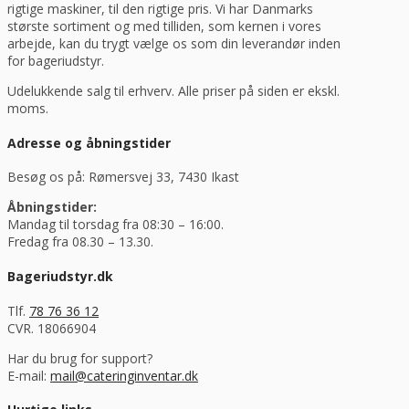
rigtige maskiner, til den rigtige pris. Vi har Danmarks
største sortiment og med tilliden, som kernen i vores
arbejde, kan du trygt vælge os som din leverandør inden
for bageriudstyr.
Udelukkende salg til erhverv. Alle priser på siden er ekskl.
moms.
Adresse og åbningstider
Besøg os på: Rømersvej 33, 7430 Ikast
Åbningstider:
Mandag til torsdag fra 08:30 – 16:00.
Fredag fra 08.30 – 13.30.
Bageriudstyr.dk
Tlf.
78 76 36 12
CVR. 18066904
Har du brug for support?
E-mail:
mail@cateringinventar.dk