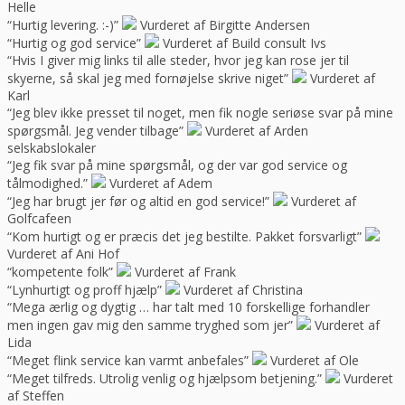
Helle
“Hurtig levering. :-)”
Vurderet af Birgitte Andersen
“Hurtig og god service”
Vurderet af Build consult Ivs
“Hvis I giver mig links til alle steder, hvor jeg kan rose jer til
skyerne, så skal jeg med fornøjelse skrive niget”
Vurderet af
Karl
“Jeg blev ikke presset til noget, men fik nogle seriøse svar på mine
spørgsmål. Jeg vender tilbage”
Vurderet af Arden
selskabslokaler
“Jeg fik svar på mine spørgsmål, og der var god service og
tålmodighed.”
Vurderet af Adem
“Jeg har brugt jer før og altid en god service!”
Vurderet af
Golfcafeen
“Kom hurtigt og er præcis det jeg bestilte. Pakket forsvarligt”
Vurderet af Ani Hof
“kompetente folk”
Vurderet af Frank
“Lynhurtigt og proff hjælp”
Vurderet af Christina
“Mega ærlig og dygtig … har talt med 10 forskellige forhandler
men ingen gav mig den samme tryghed som jer”
Vurderet af
Lida
“Meget flink service kan varmt anbefales”
Vurderet af Ole
“Meget tilfreds. Utrolig venlig og hjælpsom betjening.”
Vurderet
af Steffen