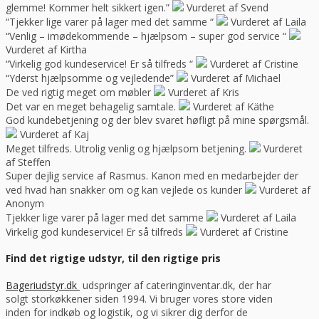
glemme! Kommer helt sikkert igen.”
Vurderet af Svend
“Tjekker lige varer på lager med det samme “
Vurderet af Laila
“Venlig – imødekommende – hjælpsom – super god service “
Vurderet af Kirtha
“Virkelig god kundeservice! Er så tilfreds “
Vurderet af Cristine
“Yderst hjælpsomme og vejledende”
Vurderet af Michael
De ved rigtig meget om møbler
Vurderet af Kris
Det var en meget behagelig samtale.
Vurderet af Käthe
God kundebetjening og der blev svaret høfligt på mine spørgsmål.
Vurderet af Kaj
Meget tilfreds. Utrolig venlig og hjælpsom betjening.
Vurderet
af Steffen
Super dejlig service af Rasmus. Kanon med en medarbejder der
ved hvad han snakker om og kan vejlede os kunder
Vurderet af
Anonym
Tjekker lige varer på lager med det samme
Vurderet af Laila
Virkelig god kundeservice! Er så tilfreds
Vurderet af Cristine
Find det rigtige udstyr, til den rigtige pris
Bageriudstyr.dk
udspringer af cateringinventar.dk, der har
solgt storkøkkener siden 1994. Vi bruger vores store viden
inden for indkøb og logistik, og vi sikrer dig derfor de