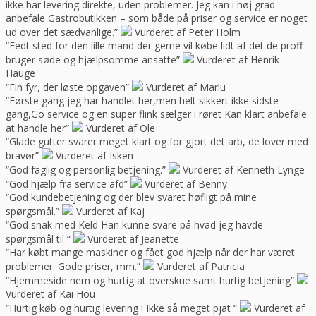
ikke har levering direkte, uden problemer. Jeg kan i høj grad
anbefale Gastrobutikken – som både på priser og service er noget
ud over det sædvanlige.”
Vurderet af Peter Holm
“Fedt sted for den lille mand der gerne vil købe lidt af det de proff
bruger søde og hjælpsomme ansatte”
Vurderet af Henrik
Hauge
“Fin fyr, der løste opgaven”
Vurderet af Marlu
“Første gang jeg har handlet her,men helt sikkert ikke sidste
gang,Go service og en super flink sælger i røret Kan klart anbefale
at handle her”
Vurderet af Ole
“Glade gutter svarer meget klart og for gjort det arb, de lover med
bravør”
Vurderet af Isken
“God faglig og personlig betjening.”
Vurderet af Kenneth Lynge
“God hjælp fra service afd”
Vurderet af Benny
“God kundebetjening og der blev svaret høfligt på mine
spørgsmål.”
Vurderet af Kaj
“God snak med Keld Han kunne svare på hvad jeg havde
spørgsmål til “
Vurderet af Jeanette
“Har købt mange maskiner og fået god hjælp når der har været
problemer. Gode priser, mm.”
Vurderet af Patricia
“Hjemmeside nem og hurtig at overskue samt hurtig betjening”
Vurderet af Kai Hou
“Hurtig køb og hurtig levering ! Ikke så meget pjat “
Vurderet af