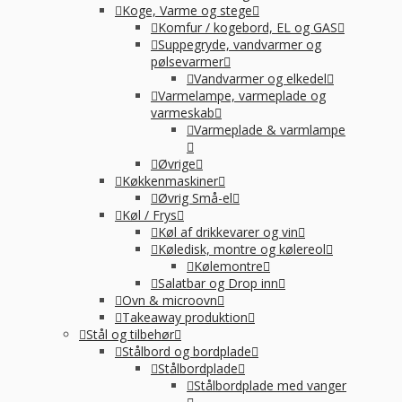
Koge, Varme og stege
Komfur / kogebord, EL og GAS
Suppegryde, vandvarmer og
pølsevarmer
Vandvarmer og elkedel
Varmelampe, varmeplade og
varmeskab
Varmeplade & varmlampe
Øvrige
Køkkenmaskiner
Øvrig Små-el
Køl / Frys
Køl af drikkevarer og vin
Køledisk, montre og kølereol
Kølemontre
Salatbar og Drop inn
Ovn & microovn
Takeaway produktion
Stål og tilbehør
Stålbord og bordplade
Stålbordplade
Stålbordplade med vanger