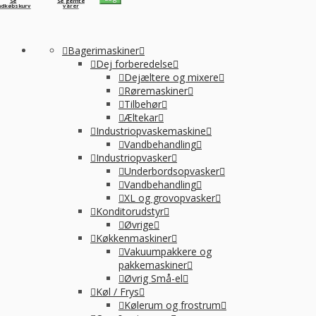
Se
Se gemte
ndkøbskurv
varer
Bagerimaskiner
Dej forberedelse
Dejæltere og mixere
Røremaskiner
Tilbehør
Æltekar
Industriopvaskemaskine
Vandbehandling
Industriopvasker
Underbordsopvasker
Vandbehandling
XL og grovopvasker
Konditorudstyr
Øvrige
Køkkenmaskiner
Vakuumpakkere og
pakkemaskiner
Øvrig Små-el
Køl / Frys
Kølerum og frostrum