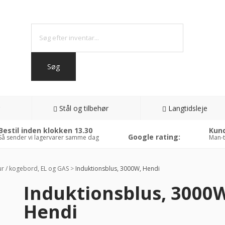
Stål og tilbehør
Langtidsleje
Bestil inden klokken 13.30
Kund
Google rating:
Så sender vi lagervarer samme dag
Man-t
r / kogebord, EL og GAS
>
Induktionsblus, 3000W, Hendi
Induktionsblus, 3000
2%
Hendi
AT