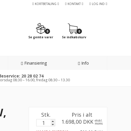
KORTBETALING
KONTAKT
LOG IND
0
0
Se gemte varer
Se indkøbskurv
Finansiering
Info
eservice: 20 28 02 74
orsdag 08:30 – 16.00, fredag 08:30 – 13.30
W,
Stk.
Pris i alt
1.698,00 DKK
ekskl.
moms