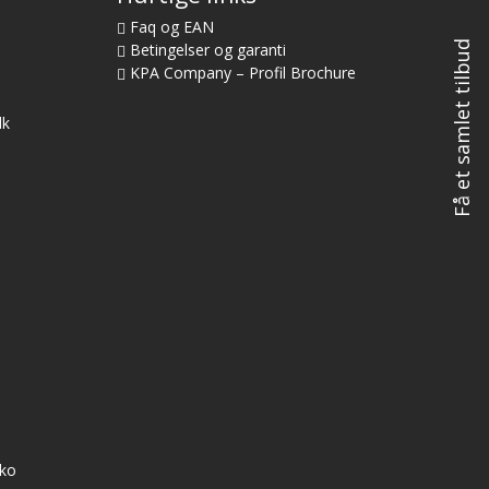
Faq og EAN
Få et samlet tilbud
Betingelser og garanti
KPA Company – Profil Brochure
dk
bko