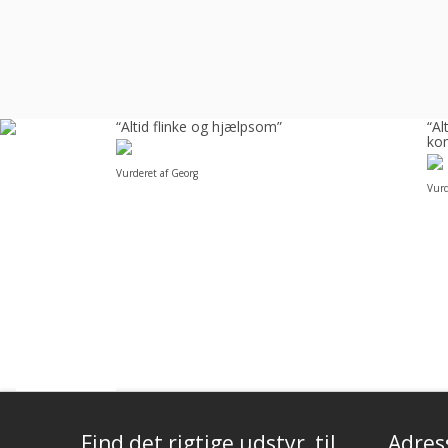
å
“Altid flinke og hjælpsom”
“A
kom
Vurderet af Georg
Vurd
Find det rigtige udstyr, til
Adres