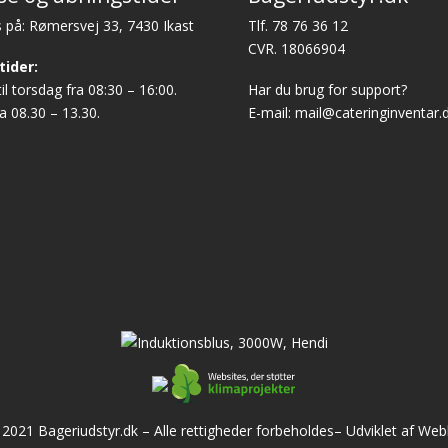
 på: Rømersvej 33, 7430 Ikast
Tlf.
78 76 36 12
CVR. 18066904
tider:
l torsdag fra 08:30 – 16:00.
Har du brug for support?
a 08.30 – 13.30.
E-mail:
mail@cateringinventar.
2021 Bageriudstyr.dk – Alle rettigheder forbeholdes–
Udviklet af We