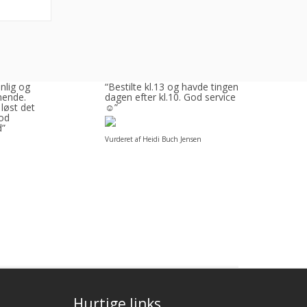
enlig og
“Bestilte kl.13 og havde tingene
ende.
dagen efter kl.10. God service
 løst det
☺”
God
d”
Vurderet af Heidi Buch Jensen
Hurtige links