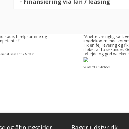
Finansiering via lån / leasing
ltid søde, hjælpsomme og
“Anette var rigtig sød, v
petente !”
imødekommende komm
Fik en fejl levering og fik
i løbet af to sekunder. 
arbejde og god weeken
eret af Læse antik & retro
Vurderet af Michael
se og åbningstider
Bageriudstyr.dk