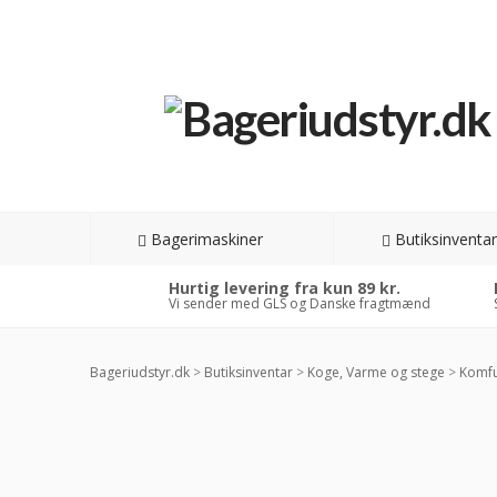
Bagerimaskiner
Butiksinventar
Hurtig levering fra kun 89 kr.
Vi sender med GLS og Danske fragtmænd
Bageriudstyr.dk
>
Butiksinventar
>
Koge, Varme og stege
>
Komfu
-2
RAB