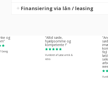
Finansiering via lån / leasing
linke og
“Altid søde,
“Ane
om”
hjælpsomme og
sød
kompetente !”
im
kom
f Georg
fejl
Vurderet af Læse antik &
løst
sek
retro
arb
wee
Vurde