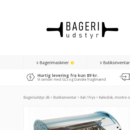
Bagerimaskiner
Butiksinventar
Hurtig levering fra kun 89 kr.
Vi sender med GLS og Danske fragtmænd
Bageriudstyr.dk
>
Butiksinventar
>
Køl / Frys
>
Køledisk, montre o