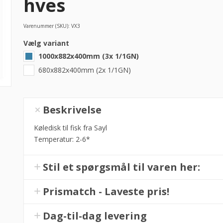
hves
Varenummer (SKU):
VX3
Vælg variant
1000x882x400mm (3x 1/1GN)
680x882x400mm (2x 1/1GN)
Kølemontre
Beskrivelse
til
fisk,
Køledisk til fisk fra Sayl
fra
Temperatur: 2-6*
Sayl
-
Stil et spørgsmål til varen her:
flere
størrelser
Prismatch - Laveste pris!
hves
antal
Dag-til-dag levering