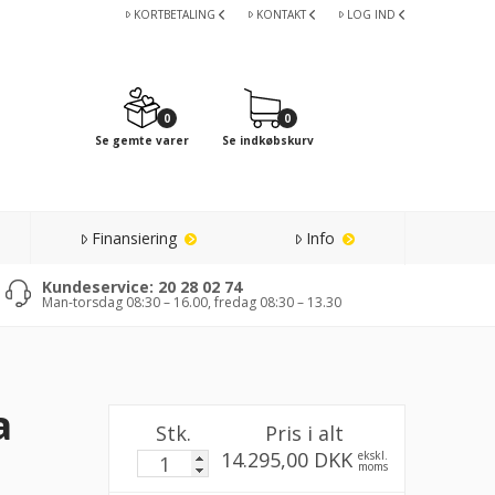
KORTBETALING
KONTAKT
LOG IND
0
0
Se gemte varer
Se indkøbskurv
Finansiering
Info
Kundeservice: 20 28 02 74
Man-torsdag 08:30 – 16.00, fredag 08:30 – 13.30
a
Stk.
Pris i alt
14.295,00 DKK
ekskl.
moms