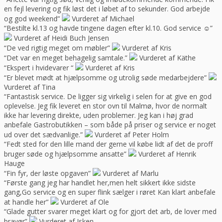
en fejl levering og fik løst det i løbet af to sekunder. God arbejde
og god weekend”
Vurderet af Michael
“Bestilte kl.13 og havde tingene dagen efter kl.10. God service ☺”
Vurderet af Heidi Buch Jensen
“De ved rigtig meget om møbler”
Vurderet af Kris
“Det var en meget behagelig samtale.”
Vurderet af Käthe
“Ekspert i hvidevarer “
Vurderet af Kris
“Er blevet mødt at hjælpsomme og utrolig søde medarbejdere”
Vurderet af Tina
“Fantastisk service. De ligger sig virkelig i selen for at give en god
oplevelse. Jeg fik leveret en stor ovn til Malmø, hvor de normalt
ikke har levering direkte, uden problemer. Jeg kan i høj grad
anbefale Gastrobutikken – som både på priser og service er noget
ud over det sædvanlige.”
Vurderet af Peter Holm
“Fedt sted for den lille mand der gerne vil købe lidt af det de proff
bruger søde og hjælpsomme ansatte”
Vurderet af Henrik
Hauge
“Fin fyr, der løste opgaven”
Vurderet af Marlu
“Første gang jeg har handlet her,men helt sikkert ikke sidste
gang,Go service og en super flink sælger i røret Kan klart anbefale
at handle her”
Vurderet af Ole
“Glade gutter svarer meget klart og for gjort det arb, de lover med
bravør”
Vurderet af Isken