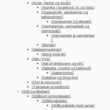
Koge, Varme og stege
Komfur / kogebord, EL og GAS
Suppegryde, vandvarmer og
pølsevarmer
Vandvarmer og elkedel
Varmelampe, varmeplade og
varmeskab
Varmeplade & varmlampe
Øvrige
Køkkenmaskiner
Øvrig Små-el
Køl / Frys
Køl af drikkevarer og vin
Køledisk, montre og kølereol
Kølemontre
Salatbar og Drop inn
Ovn & microovn
Takeaway produktion
Stål og tilbehør
Stålbord og bordplade
Stålbordplade
Stålbordplade med vanger