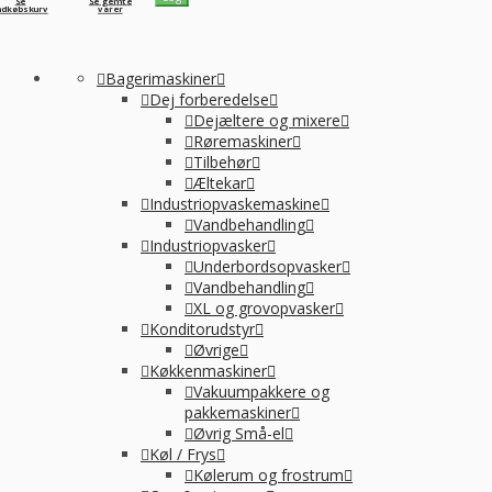
Se
Se gemte
ndkøbskurv
varer
Bagerimaskiner
Dej forberedelse
Dejæltere og mixere
Røremaskiner
Tilbehør
Æltekar
Industriopvaskemaskine
Vandbehandling
Industriopvasker
Underbordsopvasker
Vandbehandling
XL og grovopvasker
Konditorudstyr
Øvrige
Køkkenmaskiner
Vakuumpakkere og
pakkemaskiner
Øvrig Små-el
Køl / Frys
Kølerum og frostrum