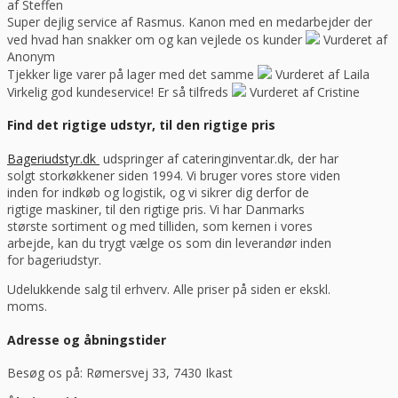
af Steffen
Super dejlig service af Rasmus. Kanon med en medarbejder der
ved hvad han snakker om og kan vejlede os kunder
Vurderet af
Anonym
Tjekker lige varer på lager med det samme
Vurderet af Laila
Virkelig god kundeservice! Er så tilfreds
Vurderet af Cristine
Find det rigtige udstyr, til den rigtige pris
Bageriudstyr.dk
udspringer af cateringinventar.dk, der har
solgt storkøkkener siden 1994. Vi bruger vores store viden
inden for indkøb og logistik, og vi sikrer dig derfor de
rigtige maskiner, til den rigtige pris. Vi har Danmarks
største sortiment og med tilliden, som kernen i vores
arbejde, kan du trygt vælge os som din leverandør inden
for bageriudstyr.
Udelukkende salg til erhverv. Alle priser på siden er ekskl.
moms.
Adresse og åbningstider
Besøg os på: Rømersvej 33, 7430 Ikast