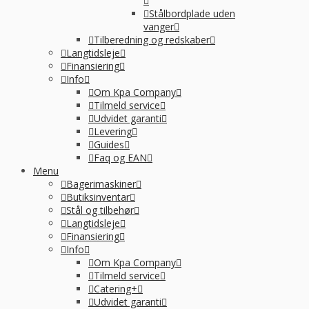
Stålbordplade uden
vanger
Tilberedning og redskaber
Langtidsleje
Finansiering
Info
Om Kpa Company
Tilmeld service
Udvidet garanti
Levering
Guides
Faq og EAN
Menu
Bagerimaskiner
Butiksinventar
Stål og tilbehør
Langtidsleje
Finansiering
Info
Om Kpa Company
Tilmeld service
Catering+
Udvidet garanti