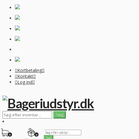
Kortbetaling
Kontakt
Log ind
0
0