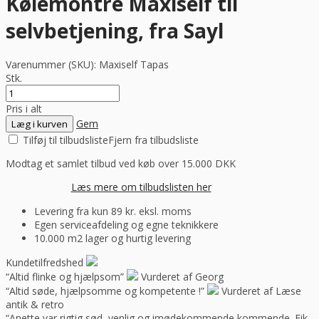
Kølemontre Maxiself til
selvbetjening, fra Sayl
Varenummer (SKU):
Maxiself Tapas
Stk.
Pris i alt
Gem
Læg i kurven
Tilføj til tilbudsliste
Fjern fra tilbudsliste
Modtag et samlet tilbud ved køb over 15.000 DKK
Læs mere om tilbudslisten her
Levering fra kun 89 kr. eksl. moms
Egen serviceafdeling og egne teknikkere
10.000 m2 lager og hurtig levering
Kundetilfredshed
“Altid flinke og hjælpsom”
Vurderet af Georg
“Altid søde, hjælpsomme og kompetente !”
Vurderet af Læse
antik & retro
“Anette var rigtig sød, venlig og imødekommende kommende. Fik