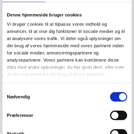
Denne hjemmeside bruger cookies
Vi bruger cookies til at tilpasse vores indhold og
annoncer, til at vise dig funktioner til sociale medier og til
at analysere vores trafik. Vi deler også oplysninger om
din brug af vores hjemmeside med vores partnere inden
for sociale medier, annonceringspartnere og
Dag-til-dag levering
analysepartnere. Vores partnere kan kombinere disse
data med andre oplysninger, du har givet dem, eller som
Lagervarer leveres med 95% sandsynlighed allerede den
første hverdag efter din bestilling, såfremt du har bestilt
de har indsamlet fra din brug af deres tjenester.
inden klokken 13.30.
Når du handler hos
www.cateringinventar.dk
kan du enten
Samtykkevalg
vælge at hente varen selv på vores lager i Ikast eller du
Nødvendig
kan få varen sendt med Danske fragtmænd eller GLS.
Såfremt du ønsker at få varen tilsendt, skal du huske at
tjekke varen på pallen for eventuelle skader før du skriver
Præferencer
under for modtagelsen. Du kan eventuelt bede om at få
tilføjet “modtaget under forbehold”. Det betyder at du har
taget forbehold for eventuelle skader du måtte have set
Statistik