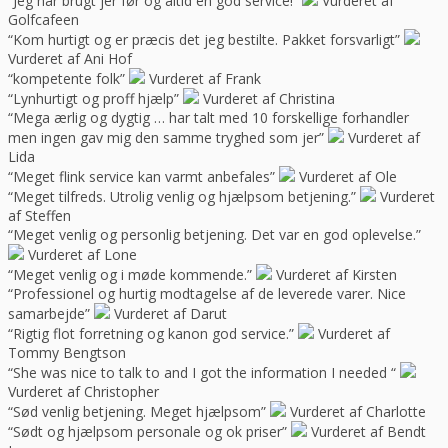
“Jeg har brugt jer før og altid en god service!”
Vurderet af
Golfcafeen
“Kom hurtigt og er præcis det jeg bestilte. Pakket forsvarligt”
Vurderet af Ani Hof
“kompetente folk”
Vurderet af Frank
“Lynhurtigt og proff hjælp”
Vurderet af Christina
“Mega ærlig og dygtig … har talt med 10 forskellige forhandler
men ingen gav mig den samme tryghed som jer”
Vurderet af
Lida
“Meget flink service kan varmt anbefales”
Vurderet af Ole
“Meget tilfreds. Utrolig venlig og hjælpsom betjening.”
Vurderet
af Steffen
“Meget venlig og personlig betjening. Det var en god oplevelse.”
Vurderet af Lone
“Meget venlig og i møde kommende.”
Vurderet af Kirsten
“Professionel og hurtig modtagelse af de leverede varer. Nice
samarbejde”
Vurderet af Darut
“Rigtig flot forretning og kanon god service.”
Vurderet af
Tommy Bengtson
“She was nice to talk to and I got the information I needed “
Vurderet af Christopher
“Sød venlig betjening. Meget hjælpsom”
Vurderet af Charlotte
“Sødt og hjælpsom personale og ok priser”
Vurderet af Bendt