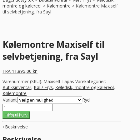
montre og kølereol
>
Kølemontre
>
Kølemontre Maxiself
til selvbetjening, fra Sayl
Kølemontre Maxiself til
selvbetjening, fra Sayl
FRA
11.895,00
kr.
Varenummer (SKU):
Maxiself Tapas
Varekategorier:
Butiksinventar
,
Køl / Frys
,
Køledisk, montre og kølereol
,
Kølemontre
Variant
Ryd
Kølemontre
Maxiself
Tilføj til kurv
til
selvbetjening,
Beskrivelse
fra
Sayl
Beskrivelse