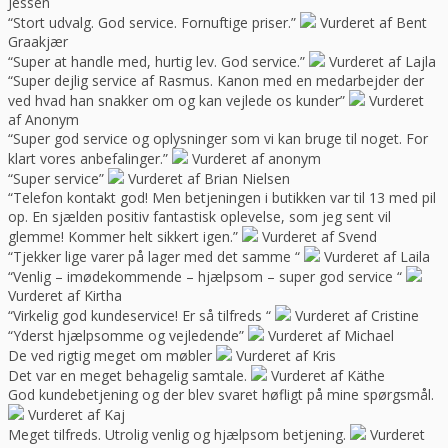
Jessen
“Stort udvalg. God service. Fornuftige priser.”
Vurderet af Bent
Graakjær
“Super at handle med, hurtig lev. God service.”
Vurderet af Lajla
“Super dejlig service af Rasmus. Kanon med en medarbejder der
ved hvad han snakker om og kan vejlede os kunder”
Vurderet
af Anonym
“Super god service og oplysninger som vi kan bruge til noget. For
klart vores anbefalinger.”
Vurderet af anonym
“Super service”
Vurderet af Brian Nielsen
“Telefon kontakt god! Men betjeningen i butikken var til 13 med pil
op. En sjælden positiv fantastisk oplevelse, som jeg sent vil
glemme! Kommer helt sikkert igen.”
Vurderet af Svend
“Tjekker lige varer på lager med det samme “
Vurderet af Laila
“Venlig – imødekommende – hjælpsom – super god service “
Vurderet af Kirtha
“Virkelig god kundeservice! Er så tilfreds “
Vurderet af Cristine
“Yderst hjælpsomme og vejledende”
Vurderet af Michael
De ved rigtig meget om møbler
Vurderet af Kris
Det var en meget behagelig samtale.
Vurderet af Käthe
God kundebetjening og der blev svaret høfligt på mine spørgsmål.
Vurderet af Kaj
Meget tilfreds. Utrolig venlig og hjælpsom betjening.
Vurderet