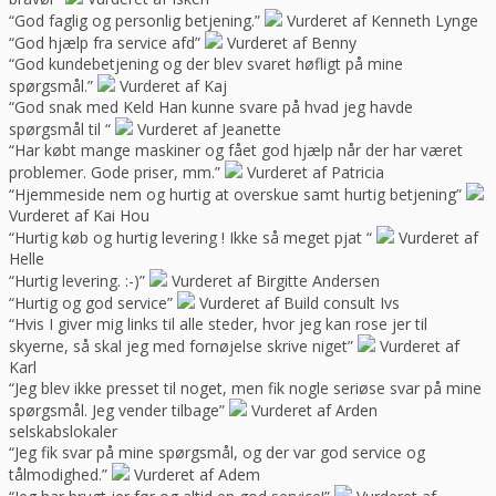
“God faglig og personlig betjening.”
Vurderet af Kenneth Lynge
“God hjælp fra service afd”
Vurderet af Benny
“God kundebetjening og der blev svaret høfligt på mine
spørgsmål.”
Vurderet af Kaj
“God snak med Keld Han kunne svare på hvad jeg havde
spørgsmål til “
Vurderet af Jeanette
“Har købt mange maskiner og fået god hjælp når der har været
problemer. Gode priser, mm.”
Vurderet af Patricia
“Hjemmeside nem og hurtig at overskue samt hurtig betjening”
Vurderet af Kai Hou
“Hurtig køb og hurtig levering ! Ikke så meget pjat “
Vurderet af
Helle
“Hurtig levering. :-)”
Vurderet af Birgitte Andersen
“Hurtig og god service”
Vurderet af Build consult Ivs
“Hvis I giver mig links til alle steder, hvor jeg kan rose jer til
skyerne, så skal jeg med fornøjelse skrive niget”
Vurderet af
Karl
“Jeg blev ikke presset til noget, men fik nogle seriøse svar på mine
spørgsmål. Jeg vender tilbage”
Vurderet af Arden
selskabslokaler
“Jeg fik svar på mine spørgsmål, og der var god service og
tålmodighed.”
Vurderet af Adem