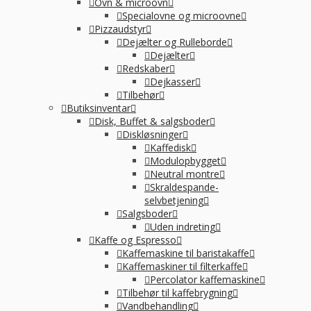
Ovn & microovn
Specialovne og microovne
Pizzaudstyr
Dejælter og Rulleborde
Dejælter
Redskaber
Dejkasser
Tilbehør
Butiksinventar
Disk, Buffet & salgsboder
Diskløsninger
Kaffedisk
Modulopbygget
Neutral montre
Skraldespande-
selvbetjening
Salgsboder
Uden indreting
Kaffe og Espresso
Kaffemaskine til baristakaffe
Kaffemaskiner til filterkaffe
Percolator kaffemaskine
Tilbehør til kaffebrygning
Vandbehandling