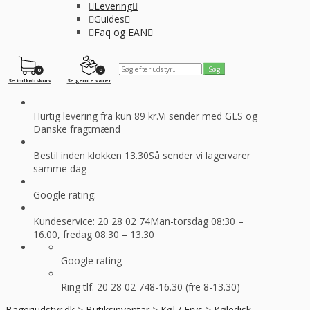
Levering
Guides
Faq og EAN
0
0
Se indkøbskurv
Se gemte varer
Hurtig levering fra kun 89 kr.
Vi sender med GLS og
Danske fragtmænd
Bestil inden klokken 13.30
Så sender vi lagervarer
samme dag
Google rating:
Kundeservice: 20 28 02 74
Man-torsdag 08:30 –
16.00, fredag 08:30 – 13.30
Google rating
Ring tlf. 20 28 02 74
8-16.30 (fre 8-13.30)
Bageriudstyr.dk
>
Butiksinventar
>
Køl / Frys
>
Køledisk,