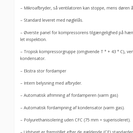
– Mikroafbryder, så ventilatoren kan stoppe, mens døren 
– Standard leveret med nøglelås.
– Øverste panel for kompressorens tilgængelighed på hæn
let inspektion.
– Tropisk kompressorgruppe (omgivende T ° + 43 ° C), vent
kondensator.
– Ekstra stor fordamper
– Intern belysning med afbryder.
– Automatisk afrimning af fordamperen (varm gas)
– Automatisk fordampning af kondensator (varm gas).
– Polyurethanisolering uden CFC (75 mm = superisoleret).
– Udstyret er fremstillet efter de gældende (CE) standarder