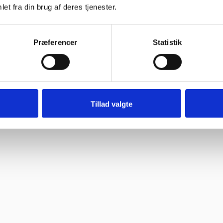
et fra din brug af deres tjenester.
Præferencer
Statistik
Tillad valgte
d oplevelse. Jeg fik leveret en stor ovn til Malmø, hvor de normalt ikke 
et sædvanlige.”
off bruger søde og hjælpsomme ansatte”