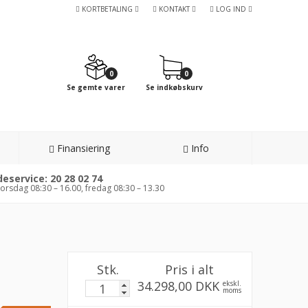
KORTBETALING
KONTAKT
LOG IND
0
0
Se gemte varer
Se indkøbskurv
Finansiering
Info
eservice: 20 28 02 74
orsdag 08:30 – 16.00, fredag 08:30 – 13.30
Stk.
Pris i alt
34.298,00 DKK
ekskl.
moms