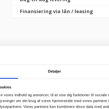
Finansiering via lån / leasing
Detaljer
fejl levering og fik løst det i løbet af to sekunder. God arbejde og
ookies
se vores indhold og annoncer, til at vise dig funktioner til sociale
oplysninger om din brug af vores hjemmeside med vores partnere i
ysepartnere. Vores partnere kan kombinere disse data med andr