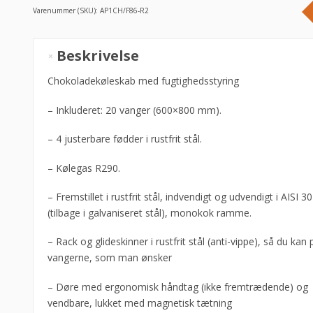
Varenummer (SKU):
AP1CH/F86-R2
Chokoladekøleskab,
Beskrivelse
Diamond
antal
Chokoladekøleskab med fugtighedsstyring
– Inkluderet: 20 vanger (600×800 mm).
– 4 justerbare fødder i rustfrit stål.
– Kølegas R290.
– Fremstillet i rustfrit stål, indvendigt og udvendigt i AISI 3
(tilbage i galvaniseret stål), monokok ramme.
– Rack og glideskinner i rustfrit stål (anti-vippe), så du kan 
vangerne, som man ønsker
– Døre med ergonomisk håndtag (ikke fremtrædende) og
vendbare, lukket med magnetisk tætning