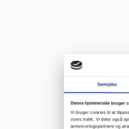
“Altid flinke og hjælpsom”
Vurderet af Georg
“Altid søde, hjælpsomme og kompetente !”
Vurderet af Læse antik & retro
Samtykke
“Anette var rigtig sød, venlig og imødekommende kommende. Fik en 
Denne hjemmeside bruger c
Vurderet af Michael
“Bestilte kl.13 og havde tingene dagen efter kl.10. God service ☺”
Vi bruger cookies til at tilpas
vores trafik. Vi deler også 
Vurderet af Heidi Buch Jensen
annonceringspartnere og anal
“De ved rigtig meget om møbler”