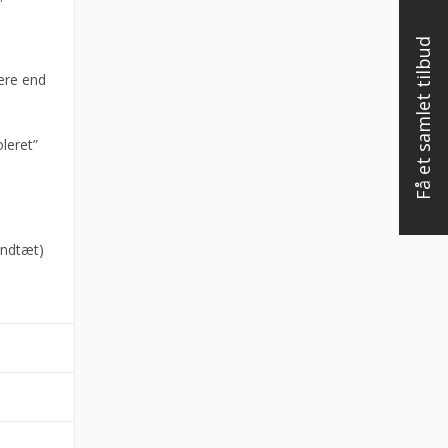
Få et samlet tilbud
ere end
leret”
andtæt)