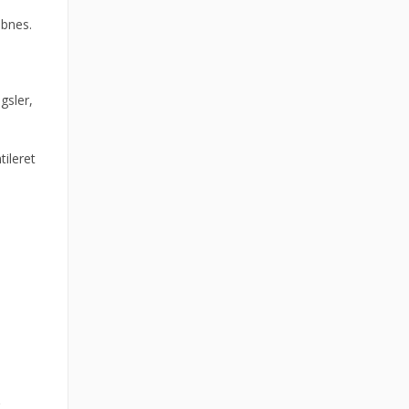
åbnes.
gsler,
ileret
.