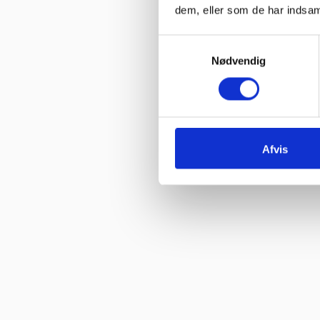
dem, eller som de har indsaml
Vurderet af Kris
Samtykkevalg
“Det var en meget behagelig samtale.”
Nødvendig
Vurderet af Käthe
“Ekspert i hvidevarer “
Vurderet af Kris
“Er blevet mødt at hjælpsomme og utrolig søde medarbejdere”
Afvis
Vurderet af Tina
“Fantastisk service. De ligger sig virkelig i selen for at give en go
Gastrobutikken – som både på priser og service er noget ud over d
Vurderet af Peter Holm
“Fedt sted for den lille mand der gerne vil købe lidt af det de pr
Vurderet af Henrik Hauge
“Fin fyr, der løste opgaven”