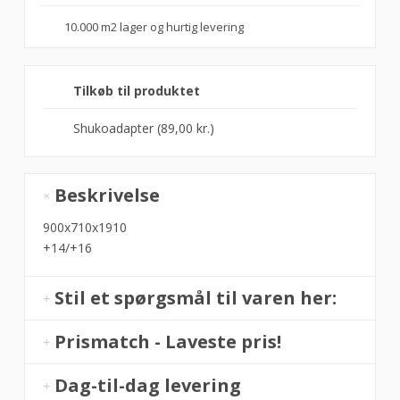
10.000 m2 lager og hurtig levering
Tilkøb til produktet
Shukoadapter (
89,00
kr.
)
Chokoladekøler
650
Beskrivelse
ltr.
900x710x1910
TECFRIGO
+14/+16
antal
Stil et spørgsmål til varen her:
Prismatch - Laveste pris!
Dag-til-dag levering