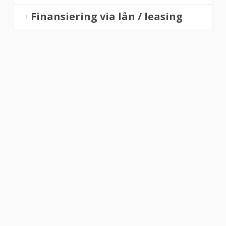
Finansiering via lån / leasing
“Altid flinke og hjælpsom”
Vurderet af Georg
“Altid søde, hjælpsomme og kompetente !”
Vurderet af Læse antik & retro
“Anette var rigtig sød, venlig og imødekommende kommende. Fik en
fejl levering og fik løst det i løbet af to sekunder. God arbejde og god
weekend”