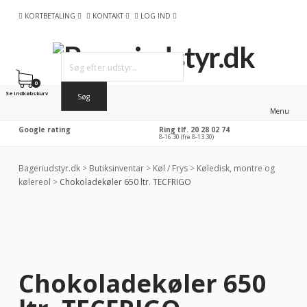
KORTBETALING
KONTAKT
LOG IND
0
Se indkøbskurv
Menu
Google rating
Ring tlf. 20 28 02 74
8-16.30 (fre 8-13.30)
Bageriudstyr.dk
>
Butiksinventar
>
Køl / Frys
>
Køledisk, montre og
kølereol
>
Chokoladekøler 650 ltr. TECFRIGO
Chokoladekøler 650