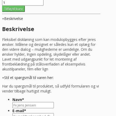
Diskløsning
modulopbygget
Tilføj til kurv
og
fleksibel
Beskrivelse
(uden
sider)
Beskrivelse
antal
Fleksibel diskløning som kan modulopbygges efter jeres
ønsker. Målene og designet er således kun et oplæg for
den videre dialog – mulighederne er uendelige. Om du
ønsker hylder, Ingen opdeling, skydelåger eller andet.
Lavet med udgangpunkt for let montering af
frontbeklædning på ståloverfladen af eksempelvis
akustilpaneler, film eller lign
Stil et spørgsmål til varen her:
Har du spørgsmål til produktet, så udfyld formularen og vi
vender tilbage hurtigst muligt.
Navn
*
E-mail
*