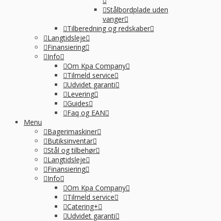
Stålbordplade uden
vanger
Tilberedning og redskaber
Langtidsleje
Finansiering
Info
Om Kpa Company
Tilmeld service
Udvidet garanti
Levering
Guides
Faq og EAN
Menu
Bagerimaskiner
Butiksinventar
Stål og tilbehør
Langtidsleje
Finansiering
Info
Om Kpa Company
Tilmeld service
Catering+
Udvidet garanti