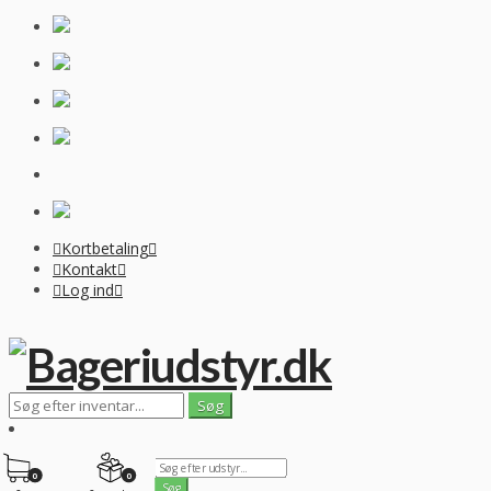
Kortbetaling
Kontakt
Log ind
0
0