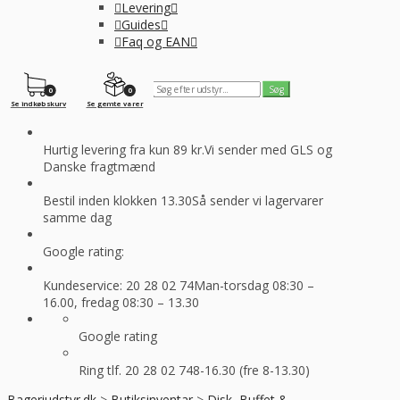
Levering
Guides
Faq og EAN
0
0
Se indkøbskurv
Se gemte varer
Hurtig levering fra kun 89 kr.
Vi sender med GLS og
Danske fragtmænd
Bestil inden klokken 13.30
Så sender vi lagervarer
samme dag
Google rating:
Kundeservice: 20 28 02 74
Man-torsdag 08:30 –
16.00, fredag 08:30 – 13.30
Google rating
Ring tlf. 20 28 02 74
8-16.30 (fre 8-13.30)
Bageriudstyr.dk
>
Butiksinventar
>
Disk, Buffet &