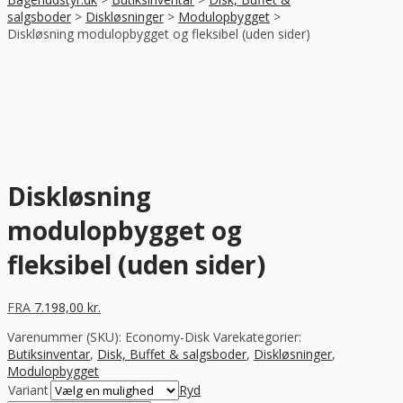
salgsboder
>
Diskløsninger
>
Modulopbygget
>
Diskløsning modulopbygget og fleksibel (uden sider)
Diskløsning
modulopbygget og
fleksibel (uden sider)
FRA
7.198,00
kr.
Varenummer (SKU):
Economy-Disk
Varekategorier:
Butiksinventar
,
Disk, Buffet & salgsboder
,
Diskløsninger
,
Modulopbygget
Variant
Ryd