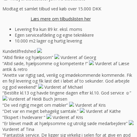
Modtag et samlet tilbud ved køb over 15.000 DKK
Læs mere om tilbudslisten her
Levering fra kun 89 kr. eksl. moms
Egen serviceafdeling og egne teknikkere
10.000 m2 lager og hurtig levering
Kundetilfredshed
“Altid flinke og hjælpsom”
Vurderet af Georg
“Altid søde, hjælpsomme og kompetente !”
Vurderet af Læse
antik & retro
“Anette var rigtig sød, venlig og imødekommende kommende. Fik
en fejl levering og fik løst det i løbet af to sekunder. God arbejde
og god weekend”
Vurderet af Michael
“Bestilte kl.13 og havde tingene dagen efter kl.10. God service ☺”
Vurderet af Heidi Buch Jensen
“De ved rigtig meget om møbler”
Vurderet af Kris
“Det var en meget behagelig samtale.”
Vurderet af Käthe
“Ekspert i hvidevarer “
Vurderet af Kris
“Er blevet mødt at hjælpsomme og utrolig søde medarbejdere”
Vurderet af Tina
“Fantastisk service. De ligger sig virkelig i selen for at give en god