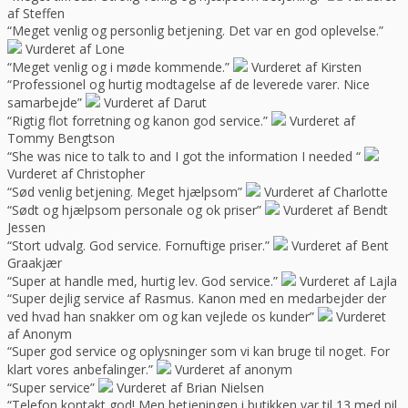
af Steffen
“Meget venlig og personlig betjening. Det var en god oplevelse.”
Vurderet af Lone
“Meget venlig og i møde kommende.”
Vurderet af Kirsten
“Professionel og hurtig modtagelse af de leverede varer. Nice
samarbejde”
Vurderet af Darut
“Rigtig flot forretning og kanon god service.”
Vurderet af
Tommy Bengtson
“She was nice to talk to and I got the information I needed “
Vurderet af Christopher
“Sød venlig betjening. Meget hjælpsom”
Vurderet af Charlotte
“Sødt og hjælpsom personale og ok priser”
Vurderet af Bendt
Jessen
“Stort udvalg. God service. Fornuftige priser.”
Vurderet af Bent
Graakjær
“Super at handle med, hurtig lev. God service.”
Vurderet af Lajla
“Super dejlig service af Rasmus. Kanon med en medarbejder der
ved hvad han snakker om og kan vejlede os kunder”
Vurderet
af Anonym
“Super god service og oplysninger som vi kan bruge til noget. For
klart vores anbefalinger.”
Vurderet af anonym
“Super service”
Vurderet af Brian Nielsen
“Telefon kontakt god! Men betjeningen i butikken var til 13 med pil