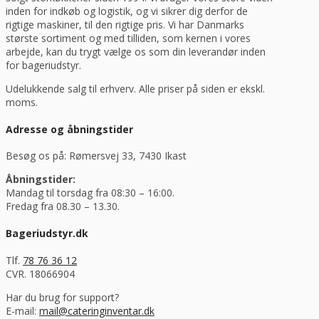
inden for indkøb og logistik, og vi sikrer dig derfor de
rigtige maskiner, til den rigtige pris. Vi har Danmarks
største sortiment og med tilliden, som kernen i vores
arbejde, kan du trygt vælge os som din leverandør inden
for bageriudstyr.
Udelukkende salg til erhverv. Alle priser på siden er ekskl.
moms.
Adresse og åbningstider
Besøg os på: Rømersvej 33, 7430 Ikast
Åbningstider:
Mandag til torsdag fra 08:30 – 16:00.
Fredag fra 08.30 – 13.30.
Bageriudstyr.dk
Tlf.
78 76 36 12
CVR. 18066904
Har du brug for support?
E-mail:
mail@cateringinventar.dk