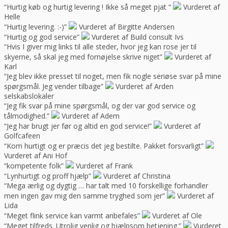
“Hurtig køb og hurtig levering ! Ikke så meget pjat “
Vurderet af
Helle
“Hurtig levering. :-)”
Vurderet af Birgitte Andersen
“Hurtig og god service”
Vurderet af Build consult Ivs
“Hvis I giver mig links til alle steder, hvor jeg kan rose jer til
skyerne, så skal jeg med fornøjelse skrive niget”
Vurderet af
Karl
“Jeg blev ikke presset til noget, men fik nogle seriøse svar på mine
spørgsmål. Jeg vender tilbage”
Vurderet af Arden
selskabslokaler
“Jeg fik svar på mine spørgsmål, og der var god service og
tålmodighed.”
Vurderet af Adem
“Jeg har brugt jer før og altid en god service!”
Vurderet af
Golfcafeen
“Kom hurtigt og er præcis det jeg bestilte. Pakket forsvarligt”
Vurderet af Ani Hof
“kompetente folk”
Vurderet af Frank
“Lynhurtigt og proff hjælp”
Vurderet af Christina
“Mega ærlig og dygtig … har talt med 10 forskellige forhandler
men ingen gav mig den samme tryghed som jer”
Vurderet af
Lida
“Meget flink service kan varmt anbefales”
Vurderet af Ole
“Meget tilfreds. Utrolig venlig og hjælpsom betjening.”
Vurderet