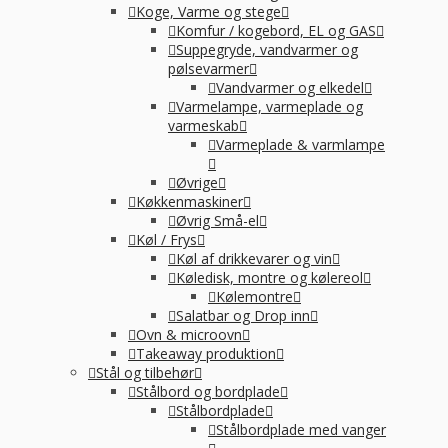
Koge, Varme og stege
Komfur / kogebord, EL og GAS
Suppegryde, vandvarmer og
pølsevarmer
Vandvarmer og elkedel
Varmelampe, varmeplade og
varmeskab
Varmeplade & varmlampe
Øvrige
Køkkenmaskiner
Øvrig Små-el
Køl / Frys
Køl af drikkevarer og vin
Køledisk, montre og kølereol
Kølemontre
Salatbar og Drop inn
Ovn & microovn
Takeaway produktion
Stål og tilbehør
Stålbord og bordplade
Stålbordplade
Stålbordplade med vanger