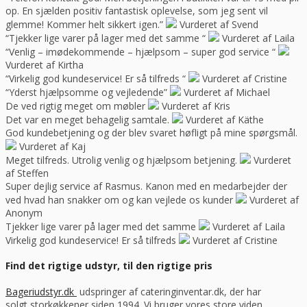
op. En sjælden positiv fantastisk oplevelse, som jeg sent vil
glemme! Kommer helt sikkert igen.”
Vurderet af Svend
“Tjekker lige varer på lager med det samme “
Vurderet af Laila
“Venlig – imødekommende – hjælpsom – super god service “
Vurderet af Kirtha
“Virkelig god kundeservice! Er så tilfreds “
Vurderet af Cristine
“Yderst hjælpsomme og vejledende”
Vurderet af Michael
De ved rigtig meget om møbler
Vurderet af Kris
Det var en meget behagelig samtale.
Vurderet af Käthe
God kundebetjening og der blev svaret høfligt på mine spørgsmål.
Vurderet af Kaj
Meget tilfreds. Utrolig venlig og hjælpsom betjening.
Vurderet
af Steffen
Super dejlig service af Rasmus. Kanon med en medarbejder der
ved hvad han snakker om og kan vejlede os kunder
Vurderet af
Anonym
Tjekker lige varer på lager med det samme
Vurderet af Laila
Virkelig god kundeservice! Er så tilfreds
Vurderet af Cristine
Find det rigtige udstyr, til den rigtige pris
Bageriudstyr.dk
udspringer af cateringinventar.dk, der har
solgt storkøkkener siden 1994. Vi bruger vores store viden