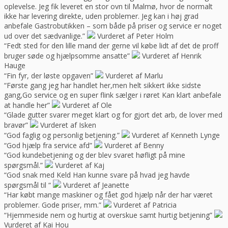
oplevelse. Jeg fik leveret en stor ovn til Malmø, hvor de normalt
ikke har levering direkte, uden problemer. Jeg kan i høj grad
anbefale Gastrobutikken – som både på priser og service er noget
ud over det sædvanlige.”
Vurderet af Peter Holm
“Fedt sted for den lille mand der gerne vil købe lidt af det de proff
bruger søde og hjælpsomme ansatte”
Vurderet af Henrik
Hauge
“Fin fyr, der løste opgaven”
Vurderet af Marlu
“Første gang jeg har handlet her,men helt sikkert ikke sidste
gang,Go service og en super flink sælger i røret Kan klart anbefale
at handle her”
Vurderet af Ole
“Glade gutter svarer meget klart og for gjort det arb, de lover med
bravør”
Vurderet af Isken
“God faglig og personlig betjening.”
Vurderet af Kenneth Lynge
“God hjælp fra service afd”
Vurderet af Benny
“God kundebetjening og der blev svaret høfligt på mine
spørgsmål.”
Vurderet af Kaj
“God snak med Keld Han kunne svare på hvad jeg havde
spørgsmål til “
Vurderet af Jeanette
“Har købt mange maskiner og fået god hjælp når der har været
problemer. Gode priser, mm.”
Vurderet af Patricia
“Hjemmeside nem og hurtig at overskue samt hurtig betjening”
Vurderet af Kai Hou