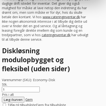
daglige drift istedet for inventar. Det giver dig også
mulighed for måske at lave netop den indretning du har
drømt om, men som måske er for dyr, hvis du skulle
betale den kontant. Vi hos
www.cateringinventar.dk
har
ikke nogen økonomisk interesse i at tilbyde dig dette ud
over vi finder det en god service. Og al låntagning og
leasing foregår direkte imellem dig som kunde og en
tredjepartner, som vi hos
cateringinventar.dk
har udvalgt
til at tilbyde denne service.
Diskløsning
modulopbygget og
fleksibel (uden sider)
Varenummer (SKU):
Economy-Disk
Stk.
Pris i alt
Gem
Læg i kurven
Tilføj til tilbudsliste
Fjern fra tilbudsliste