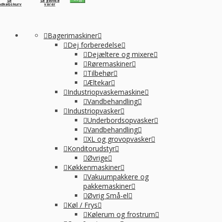
Se
Se gemte
ndkøbskurv
varer
Bagerimaskiner
Dej forberedelse
Dejæltere og mixere
Røremaskiner
Tilbehør
Æltekar
Industriopvaskemaskine
Vandbehandling
Industriopvasker
Underbordsopvasker
Vandbehandling
XL og grovopvasker
Konditorudstyr
Øvrige
Køkkenmaskiner
Vakuumpakkere og
pakkemaskiner
Øvrig Små-el
Køl / Frys
Kølerum og frostrum