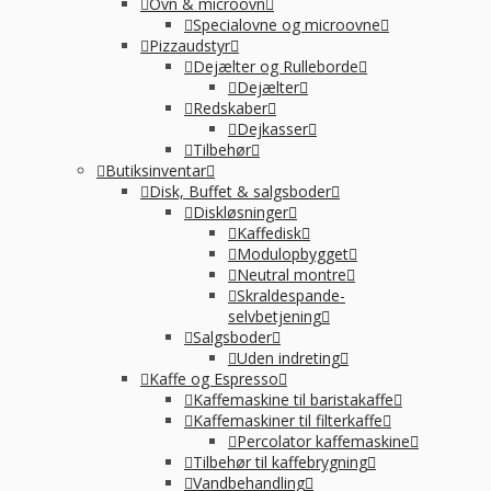
Ovn & microovn
Specialovne og microovne
Pizzaudstyr
Dejælter og Rulleborde
Dejælter
Redskaber
Dejkasser
Tilbehør
Butiksinventar
Disk, Buffet & salgsboder
Diskløsninger
Kaffedisk
Modulopbygget
Neutral montre
Skraldespande-
selvbetjening
Salgsboder
Uden indreting
Kaffe og Espresso
Kaffemaskine til baristakaffe
Kaffemaskiner til filterkaffe
Percolator kaffemaskine
Tilbehør til kaffebrygning
Vandbehandling