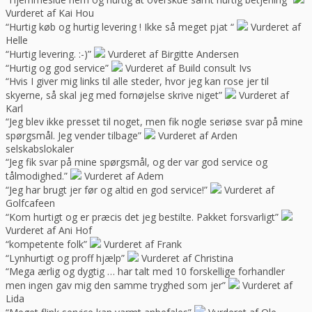
Vurderet af Kai Hou
“Hurtig køb og hurtig levering ! Ikke så meget pjat “
Vurderet af
Helle
“Hurtig levering. :-)”
Vurderet af Birgitte Andersen
“Hurtig og god service”
Vurderet af Build consult Ivs
“Hvis I giver mig links til alle steder, hvor jeg kan rose jer til
skyerne, så skal jeg med fornøjelse skrive niget”
Vurderet af
Karl
“Jeg blev ikke presset til noget, men fik nogle seriøse svar på mine
spørgsmål. Jeg vender tilbage”
Vurderet af Arden
selskabslokaler
“Jeg fik svar på mine spørgsmål, og der var god service og
tålmodighed.”
Vurderet af Adem
“Jeg har brugt jer før og altid en god service!”
Vurderet af
Golfcafeen
“Kom hurtigt og er præcis det jeg bestilte. Pakket forsvarligt”
Vurderet af Ani Hof
“kompetente folk”
Vurderet af Frank
“Lynhurtigt og proff hjælp”
Vurderet af Christina
“Mega ærlig og dygtig … har talt med 10 forskellige forhandler
men ingen gav mig den samme tryghed som jer”
Vurderet af
Lida