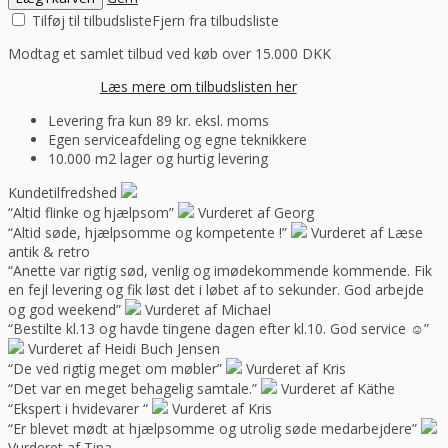
Tilføj til tilbudsliste
Fjern fra tilbudsliste
Modtag et samlet tilbud ved køb over 15.000 DKK
Læs mere om tilbudslisten her
Levering fra kun 89 kr. eksl. moms
Egen serviceafdeling og egne teknikkere
10.000 m2 lager og hurtig levering
Kundetilfredshed
“Altid flinke og hjælpsom”
Vurderet af Georg
“Altid søde, hjælpsomme og kompetente !”
Vurderet af Læse
antik & retro
“Anette var rigtig sød, venlig og imødekommende kommende. Fik
en fejl levering og fik løst det i løbet af to sekunder. God arbejde
og god weekend”
Vurderet af Michael
“Bestilte kl.13 og havde tingene dagen efter kl.10. God service ☺”
Vurderet af Heidi Buch Jensen
“De ved rigtig meget om møbler”
Vurderet af Kris
“Det var en meget behagelig samtale.”
Vurderet af Käthe
“Ekspert i hvidevarer “
Vurderet af Kris
“Er blevet mødt at hjælpsomme og utrolig søde medarbejdere”
Vurderet af Tina