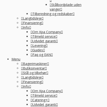
Stålbordplade uden
vanger
Tilberedning og redskaber
Langtidsleje
Finansiering
Info
Om Kpa Company
Tilmeld service
Udvidet garanti
Levering
Guides
Faq og EAN
Menu
Bagerimaskiner
Butiksinventar
Stål og tilbehør
Langtidsleje
Finansiering
Info
Om Kpa Company
Tilmeld service
Catering+
Udvidet garanti