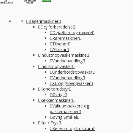
Se
Se gemte
ndkøbskurv
varer
Bagerimaskiner
Dej forberedelse
Dejæltere og mixere
Røremaskiner
Tilbehør
Æltekar
Industriopvaskemaskine
Vandbehandling
Industriopvasker
Underbordsopvasker
Vandbehandling
XL og grovopvasker
Konditorudstyr
Øvrige
Køkkenmaskiner
Vakuumpakkere og
pakkemaskiner
Øvrig Små-el
Køl / Frys
Kølerum og frostrum