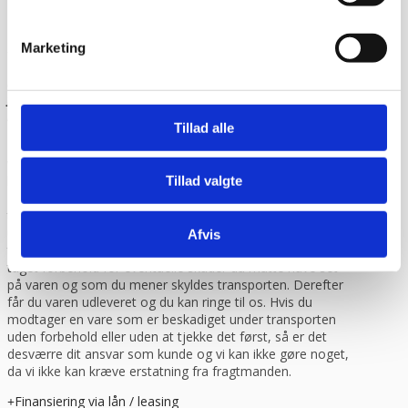
Marketing
Dag-til-dag levering
Lagervarer leveres med 95% sandsynlighed allerede den
første hverdag efter din bestilling, såfremt du har bestilt
inden klokken 13.30.
Tillad alle
Når du handler hos
www.cateringinventar.dk
kan du enten
vælge at hente varen selv på vores lager i Ikast eller du
kan få varen sendt med Danske fragtmænd eller GLS.
Tillad valgte
Såfremt du ønsker at få varen tilsendt, skal du huske at
tjekke varen på pallen for eventuelle skader før du skriver
under for modtagelsen. Du kan eventuelt bede om at få
Afvis
tilføjet “modtaget under forbehold”. Det betyder at du har
taget forbehold for eventuelle skader du måtte have set
på varen og som du mener skyldes transporten. Derefter
får du varen udleveret og du kan ringe til os. Hvis du
modtager en vare som er beskadiget under transporten
uden forbehold eller uden at tjekke det først, så er det
desværre dit ansvar som kunde og vi kan ikke gøre noget,
da vi ikke kan kræve erstatning fra fragtmanden.
Finansiering via lån / leasing