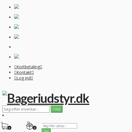
Kortbetaling
Kontakt
Log ind
0
0