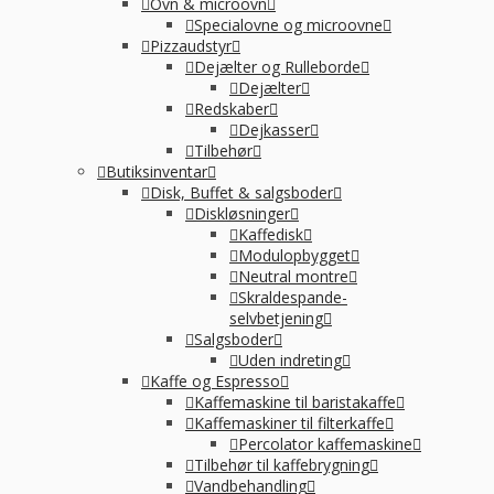
Ovn & microovn
Specialovne og microovne
Pizzaudstyr
Dejælter og Rulleborde
Dejælter
Redskaber
Dejkasser
Tilbehør
Butiksinventar
Disk, Buffet & salgsboder
Diskløsninger
Kaffedisk
Modulopbygget
Neutral montre
Skraldespande-
selvbetjening
Salgsboder
Uden indreting
Kaffe og Espresso
Kaffemaskine til baristakaffe
Kaffemaskiner til filterkaffe
Percolator kaffemaskine
Tilbehør til kaffebrygning
Vandbehandling