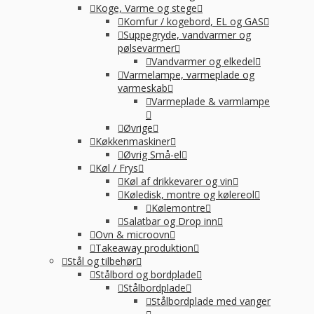
Koge, Varme og stege
Komfur / kogebord, EL og GAS
Suppegryde, vandvarmer og
pølsevarmer
Vandvarmer og elkedel
Varmelampe, varmeplade og
varmeskab
Varmeplade & varmlampe
Øvrige
Køkkenmaskiner
Øvrig Små-el
Køl / Frys
Køl af drikkevarer og vin
Køledisk, montre og kølereol
Kølemontre
Salatbar og Drop inn
Ovn & microovn
Takeaway produktion
Stål og tilbehør
Stålbord og bordplade
Stålbordplade
Stålbordplade med vanger