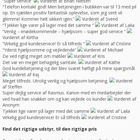
“Super service”
Vurderet af Brian Nielsen
“Telefon kontakt god! Men betjeningen i butikken var til 13 med pil
op. En sjælden positiv fantastisk oplevelse, som jeg sent vil
glemme! Kommer helt sikkert igen.”
Vurderet af Svend
“Tjekker lige varer på lager med det samme “
Vurderet af Laila
“Venlig – imødekommende – hjælpsom – super god service “
Vurderet af Kirtha
“Virkelig god kundeservice! Er så tilfreds “
Vurderet af Cristine
“Yderst hjælpsomme og vejledende”
Vurderet af Michael
De ved rigtig meget om møbler
Vurderet af Kris
Det var en meget behagelig samtale.
Vurderet af Käthe
God kundebetjening og der blev svaret høfligt på mine spørgsmål.
Vurderet af Kaj
Meget tilfreds. Utrolig venlig og hjælpsom betjening.
Vurderet
af Steffen
Super dejlig service af Rasmus. Kanon med en medarbejder der
ved hvad han snakker om og kan vejlede os kunder
Vurderet af
Anonym
Tjekker lige varer på lager med det samme
Vurderet af Laila
Virkelig god kundeservice! Er så tilfreds
Vurderet af Cristine
Find det rigtige udstyr, til den rigtige pris