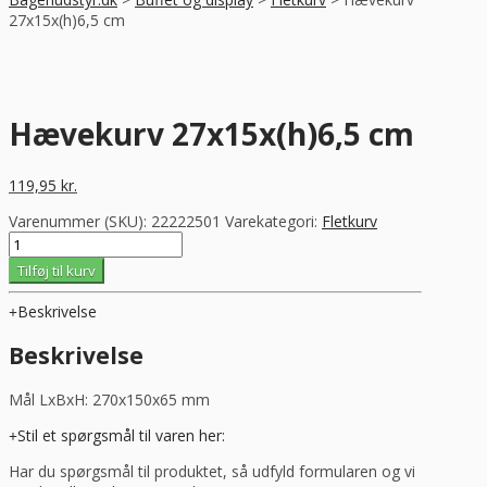
27x15x(h)6,5 cm
Hævekurv 27x15x(h)6,5 cm
119,95
kr.
Varenummer (SKU):
22222501
Varekategori:
Fletkurv
Hævekurv
27x15x(h)6,5
Tilføj til kurv
cm
antal
Beskrivelse
Beskrivelse
Mål LxBxH: 270x150x65 mm
Stil et spørgsmål til varen her:
Har du spørgsmål til produktet, så udfyld formularen og vi