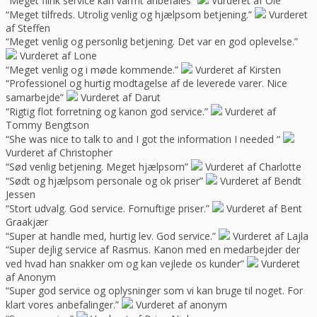
“Meget flink service kan varmt anbefales”
Vurderet af Ole
“Meget tilfreds. Utrolig venlig og hjælpsom betjening.”
Vurderet
af Steffen
“Meget venlig og personlig betjening. Det var en god oplevelse.”
Vurderet af Lone
“Meget venlig og i møde kommende.”
Vurderet af Kirsten
“Professionel og hurtig modtagelse af de leverede varer. Nice
samarbejde”
Vurderet af Darut
“Rigtig flot forretning og kanon god service.”
Vurderet af
Tommy Bengtson
“She was nice to talk to and I got the information I needed “
Vurderet af Christopher
“Sød venlig betjening. Meget hjælpsom”
Vurderet af Charlotte
“Sødt og hjælpsom personale og ok priser”
Vurderet af Bendt
Jessen
“Stort udvalg. God service. Fornuftige priser.”
Vurderet af Bent
Graakjær
“Super at handle med, hurtig lev. God service.”
Vurderet af Lajla
“Super dejlig service af Rasmus. Kanon med en medarbejder der
ved hvad han snakker om og kan vejlede os kunder”
Vurderet
af Anonym
“Super god service og oplysninger som vi kan bruge til noget. For
klart vores anbefalinger.”
Vurderet af anonym