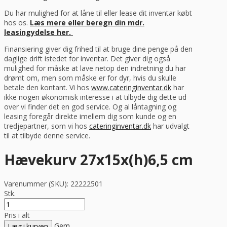
Du har mulighed for at låne til eller lease dit inventar købt
hos os.
Læs mere eller beregn din mdr.
leasingydelse her.
Finansiering giver dig frihed til at bruge dine penge på den
daglige drift istedet for inventar. Det giver dig også
mulighed for måske at lave netop den indretning du har
drømt om, men som måske er for dyr, hvis du skulle
betale den kontant. Vi hos
www.cateringinventar.dk
har
ikke nogen økonomisk interesse i at tilbyde dig dette ud
over vi finder det en god service. Og al låntagning og
leasing foregår direkte imellem dig som kunde og en
tredjepartner, som vi hos
cateringinventar.dk
har udvalgt
til at tilbyde denne service.
Hævekurv 27x15x(h)6,5 cm
Varenummer (SKU):
22222501
Stk.
Pris i alt
Gem
Læg i kurven