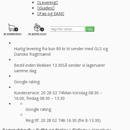
Levering
Guides
Faq og EAN
0
0
Se indkøbskurv
Se gemte varer
Hurtig levering fra kun 89 kr.
Vi sender med GLS og
Danske fragtmænd
Bestil inden klokken 13.30
Så sender vi lagervarer
samme dag
Google rating:
Kundeservice: 20 28 02 74
Man-torsdag 08:30 –
16.00, fredag 08:30 – 13.30
Google rating
Ring tlf. 20 28 02 74
8-16.30 (fre 8-13.30)
Bageriudstyr.dk
>
Buffet og display
>
Fletkurv
>
Hævekurv