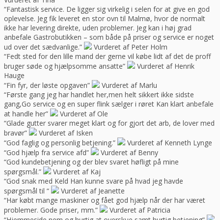
“Fantastisk service. De ligger sig virkelig i selen for at give en god
oplevelse. Jeg fik leveret en stor ovn til Malmø, hvor de normalt
ikke har levering direkte, uden problemer. Jeg kan i høj grad
anbefale Gastrobutikken – som både på priser og service er noget
ud over det sædvanlige.”
Vurderet af Peter Holm
“Fedt sted for den lille mand der gerne vil købe lidt af det de proff
bruger søde og hjælpsomme ansatte”
Vurderet af Henrik
Hauge
“Fin fyr, der løste opgaven”
Vurderet af Marlu
“Første gang jeg har handlet her,men helt sikkert ikke sidste
gang,Go service og en super flink sælger i røret Kan klart anbefale
at handle her”
Vurderet af Ole
“Glade gutter svarer meget klart og for gjort det arb, de lover med
bravør”
Vurderet af Isken
“God faglig og personlig betjening.”
Vurderet af Kenneth Lynge
“God hjælp fra service afd”
Vurderet af Benny
“God kundebetjening og der blev svaret høfligt på mine
spørgsmål.”
Vurderet af Kaj
“God snak med Keld Han kunne svare på hvad jeg havde
spørgsmål til “
Vurderet af Jeanette
“Har købt mange maskiner og fået god hjælp når der har været
problemer. Gode priser, mm.”
Vurderet af Patricia
“Hjemmeside nem og hurtig at overskue samt hurtig betjening”