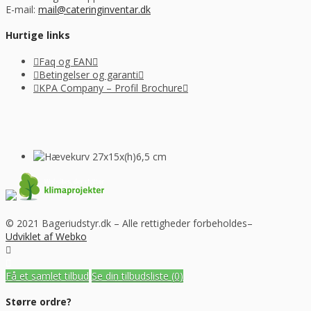
E-mail:
mail@cateringinventar.dk
Hurtige links
Faq og EAN
Betingelser og garanti
KPA Company – Profil Brochure
© 2021 Bageriudstyr.dk – Alle rettigheder forbeholdes–
Udviklet af Webko
Få et samlet tilbud
Se din tilbudsliste
(0)
Større ordre?