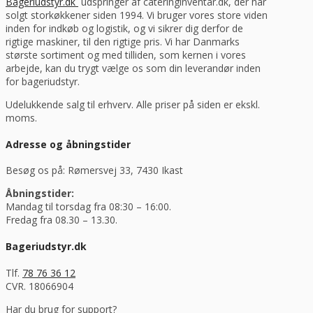
Bageriudstyr.dk
udspringer af cateringinventar.dk, der har
solgt storkøkkener siden 1994. Vi bruger vores store viden
inden for indkøb og logistik, og vi sikrer dig derfor de
rigtige maskiner, til den rigtige pris. Vi har Danmarks
største sortiment og med tilliden, som kernen i vores
arbejde, kan du trygt vælge os som din leverandør inden
for bageriudstyr.
Udelukkende salg til erhverv. Alle priser på siden er ekskl.
moms.
Adresse og åbningstider
Besøg os på: Rømersvej 33, 7430 Ikast
Åbningstider:
Mandag til torsdag fra 08:30 – 16:00.
Fredag fra 08.30 – 13.30.
Bageriudstyr.dk
Tlf.
78 76 36 12
CVR. 18066904
Har du brug for support?