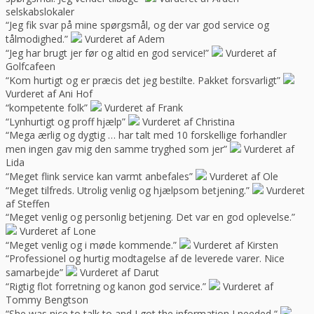
selskabslokaler
“Jeg fik svar på mine spørgsmål, og der var god service og
tålmodighed.”
Vurderet af Adem
“Jeg har brugt jer før og altid en god service!”
Vurderet af
Golfcafeen
“Kom hurtigt og er præcis det jeg bestilte. Pakket forsvarligt”
Vurderet af Ani Hof
“kompetente folk”
Vurderet af Frank
“Lynhurtigt og proff hjælp”
Vurderet af Christina
“Mega ærlig og dygtig … har talt med 10 forskellige forhandler
men ingen gav mig den samme tryghed som jer”
Vurderet af
Lida
“Meget flink service kan varmt anbefales”
Vurderet af Ole
“Meget tilfreds. Utrolig venlig og hjælpsom betjening.”
Vurderet
af Steffen
“Meget venlig og personlig betjening. Det var en god oplevelse.”
Vurderet af Lone
“Meget venlig og i møde kommende.”
Vurderet af Kirsten
“Professionel og hurtig modtagelse af de leverede varer. Nice
samarbejde”
Vurderet af Darut
“Rigtig flot forretning og kanon god service.”
Vurderet af
Tommy Bengtson
“She was nice to talk to and I got the information I needed “