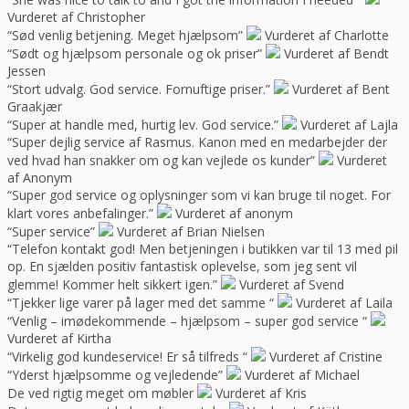
Vurderet af Christopher
“Sød venlig betjening. Meget hjælpsom”
Vurderet af Charlotte
“Sødt og hjælpsom personale og ok priser”
Vurderet af Bendt
Jessen
“Stort udvalg. God service. Fornuftige priser.”
Vurderet af Bent
Graakjær
“Super at handle med, hurtig lev. God service.”
Vurderet af Lajla
“Super dejlig service af Rasmus. Kanon med en medarbejder der
ved hvad han snakker om og kan vejlede os kunder”
Vurderet
af Anonym
“Super god service og oplysninger som vi kan bruge til noget. For
klart vores anbefalinger.”
Vurderet af anonym
“Super service”
Vurderet af Brian Nielsen
“Telefon kontakt god! Men betjeningen i butikken var til 13 med pil
op. En sjælden positiv fantastisk oplevelse, som jeg sent vil
glemme! Kommer helt sikkert igen.”
Vurderet af Svend
“Tjekker lige varer på lager med det samme “
Vurderet af Laila
“Venlig – imødekommende – hjælpsom – super god service “
Vurderet af Kirtha
“Virkelig god kundeservice! Er så tilfreds “
Vurderet af Cristine
“Yderst hjælpsomme og vejledende”
Vurderet af Michael
De ved rigtig meget om møbler
Vurderet af Kris