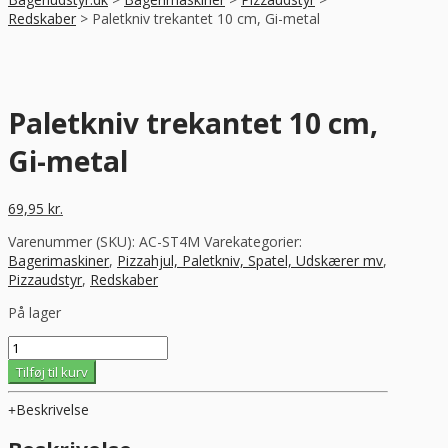
Redskaber
>
Paletkniv trekantet 10 cm, Gi-metal
Paletkniv trekantet 10 cm,
Gi-metal
69,95
kr.
Varenummer (SKU):
AC-ST4M
Varekategorier:
Bagerimaskiner
,
Pizzahjul, Paletkniv, Spatel, Udskærer mv
,
Pizzaudstyr
,
Redskaber
På lager
Paletkniv
trekantet
Tilføj til kurv
10
cm,
Beskrivelse
Gi-
metal