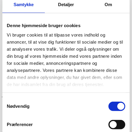
Samtykke
Detaljer
Om
Denne hjemmeside bruger cookies
Vi bruger cookies til at tilpasse vores indhold og
annoncer, til at vise dig funktioner til sociale medier og til
at analysere vores trafik. Vi deler også oplysninger om
din brug af vores hjemmeside med vores partnere inden
for sociale medier, annonceringspartnere og
analysepartnere. Vores partnere kan kombinere disse
data med andre oplysninger, du har givet dem, eller som
Dag-til-dag levering
de har indsamlet fra din brug af deres tjenester.
Lagervarer leveres med 95% sandsynlighed allerede den
første hverdag efter din bestilling, såfremt du har bestilt
inden klokken 13.30.
Samtykkevalg
Nødvendig
Når du handler hos
www.cateringinventar.dk
kan du enten
vælge at hente varen selv på vores lager i Ikast eller du
kan få varen sendt med Danske fragtmænd eller GLS.
Præferencer
Såfremt du ønsker at få varen tilsendt, skal du huske at