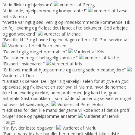
“Altid flinke og hjælpsom”
Vurderet af Georg
“Altid søde, hjælpsomme og kompetente !”
Vurderet af Læse
antik & retro
“Anette var rigtig sød, venlig og imødekommende kommende. Fik
en fejl levering og fik løst det i løbet af to sekunder. God arbejde
og god weekend”
Vurderet af Michael
“Bestilte kl.13 og havde tingene dagen efter kl.10. God service ☺”
Vurderet af Heidi Buch Jensen
“De ved rigtig meget om møbler”
Vurderet af Kris
“Det var en meget behagelig samtale.”
Vurderet af Käthe
“Ekspert i hvidevarer “
Vurderet af Kris
“Er blevet mødt at hjælpsomme og utrolig søde medarbejdere”
Vurderet af Tina
“Fantastisk service. De ligger sig virkelig i selen for at give en god
oplevelse. Jeg fik leveret en stor ovn til Malmø, hvor de normalt
ikke har levering direkte, uden problemer. Jeg kan i høj grad
anbefale Gastrobutikken – som både på priser og service er noget
ud over det sædvanlige.”
Vurderet af Peter Holm
“Fedt sted for den lille mand der gerne vil købe lidt af det de proff
bruger søde og hjælpsomme ansatte”
Vurderet af Henrik
Hauge
“Fin fyr, der løste opgaven”
Vurderet af Marlu
“Første gang jeg har handlet her,men helt sikkert ikke sidste