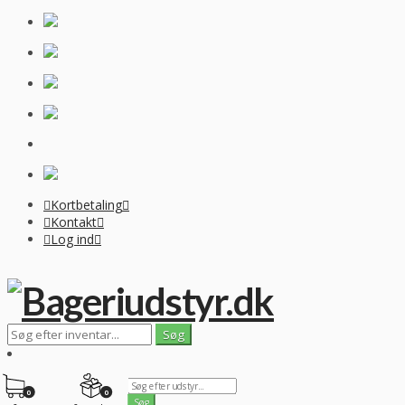
Kortbetaling
Kontakt
Log ind
0
0