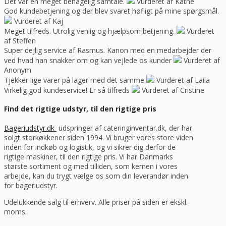
Det var en meget behagelig samtale.
Vurderet af Käthe
God kundebetjening og der blev svaret høfligt på mine spørgsmål.
Vurderet af Kaj
Meget tilfreds. Utrolig venlig og hjælpsom betjening.
Vurderet
af Steffen
Super dejlig service af Rasmus. Kanon med en medarbejder der
ved hvad han snakker om og kan vejlede os kunder
Vurderet af
Anonym
Tjekker lige varer på lager med det samme
Vurderet af Laila
Virkelig god kundeservice! Er så tilfreds
Vurderet af Cristine
Find det rigtige udstyr, til den rigtige pris
Bageriudstyr.dk
udspringer af cateringinventar.dk, der har
solgt storkøkkener siden 1994. Vi bruger vores store viden
inden for indkøb og logistik, og vi sikrer dig derfor de
rigtige maskiner, til den rigtige pris. Vi har Danmarks
største sortiment og med tilliden, som kernen i vores
arbejde, kan du trygt vælge os som din leverandør inden
for bageriudstyr.
Udelukkende salg til erhverv. Alle priser på siden er ekskl.
moms.