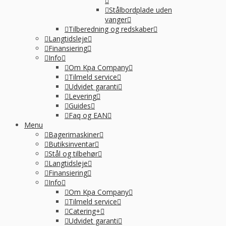
Stålbordplade uden
vanger
Tilberedning og redskaber
Langtidsleje
Finansiering
Info
Om Kpa Company
Tilmeld service
Udvidet garanti
Levering
Guides
Faq og EAN
Menu
Bagerimaskiner
Butiksinventar
Stål og tilbehør
Langtidsleje
Finansiering
Info
Om Kpa Company
Tilmeld service
Catering+
Udvidet garanti