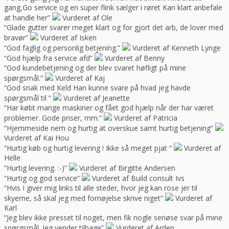
gang,Go service og en super flink sælger i røret Kan klart anbefale
at handle her”
Vurderet af Ole
“Glade gutter svarer meget klart og for gjort det arb, de lover med
bravør”
Vurderet af Isken
“God faglig og personlig betjening.”
Vurderet af Kenneth Lynge
“God hjælp fra service afd”
Vurderet af Benny
“God kundebetjening og der blev svaret høfligt på mine
spørgsmål.”
Vurderet af Kaj
“God snak med Keld Han kunne svare på hvad jeg havde
spørgsmål til “
Vurderet af Jeanette
“Har købt mange maskiner og fået god hjælp når der har været
problemer. Gode priser, mm.”
Vurderet af Patricia
“Hjemmeside nem og hurtig at overskue samt hurtig betjening”
Vurderet af Kai Hou
“Hurtig køb og hurtig levering ! Ikke så meget pjat “
Vurderet af
Helle
“Hurtig levering. :-)”
Vurderet af Birgitte Andersen
“Hurtig og god service”
Vurderet af Build consult Ivs
“Hvis I giver mig links til alle steder, hvor jeg kan rose jer til
skyerne, så skal jeg med fornøjelse skrive niget”
Vurderet af
Karl
“Jeg blev ikke presset til noget, men fik nogle seriøse svar på mine
spørgsmål. Jeg vender tilbage”
Vurderet af Arden