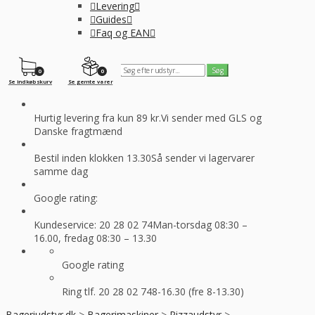
Levering
Guides
Faq og EAN
0
0
Se indkøbskurv
Se gemte varer
Hurtig levering fra kun 89 kr.
Vi sender med GLS og
Danske fragtmænd
Bestil inden klokken 13.30
Så sender vi lagervarer
samme dag
Google rating:
Kundeservice: 20 28 02 74
Man-torsdag 08:30 –
16.00, fredag 08:30 – 13.30
Google rating
Ring tlf. 20 28 02 74
8-16.30 (fre 8-13.30)
Bageriudstyr.dk
>
Bagerimaskiner
>
Pizzaudstyr
>