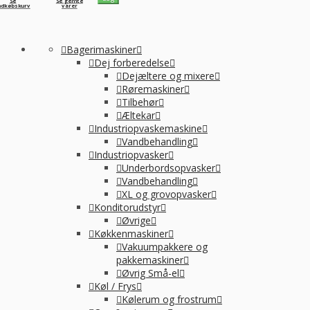
Se
Se gemte
ndkøbskurv
varer
Bagerimaskiner
Dej forberedelse
Dejæltere og mixere
Røremaskiner
Tilbehør
Æltekar
Industriopvaskemaskine
Vandbehandling
Industriopvasker
Underbordsopvasker
Vandbehandling
XL og grovopvasker
Konditorudstyr
Øvrige
Køkkenmaskiner
Vakuumpakkere og
pakkemaskiner
Øvrig Små-el
Køl / Frys
Kølerum og frostrum