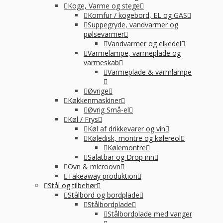
Koge, Varme og stege
Komfur / kogebord, EL og GAS
Suppegryde, vandvarmer og
pølsevarmer
Vandvarmer og elkedel
Varmelampe, varmeplade og
varmeskab
Varmeplade & varmlampe
Øvrige
Køkkenmaskiner
Øvrig Små-el
Køl / Frys
Køl af drikkevarer og vin
Køledisk, montre og kølereol
Kølemontre
Salatbar og Drop inn
Ovn & microovn
Takeaway produktion
Stål og tilbehør
Stålbord og bordplade
Stålbordplade
Stålbordplade med vanger