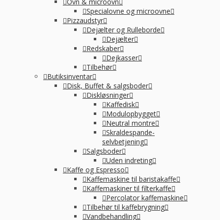
Ovn & microovn
Specialovne og microovne
Pizzaudstyr
Dejælter og Rulleborde
Dejælter
Redskaber
Dejkasser
Tilbehør
Butiksinventar
Disk, Buffet & salgsboder
Diskløsninger
Kaffedisk
Modulopbygget
Neutral montre
Skraldespande-
selvbetjening
Salgsboder
Uden indreting
Kaffe og Espresso
Kaffemaskine til baristakaffe
Kaffemaskiner til filterkaffe
Percolator kaffemaskine
Tilbehør til kaffebrygning
Vandbehandling