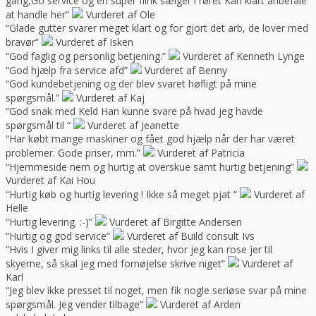
gang,Go service og en super flink sælger i røret Kan klart anbefale
at handle her”
Vurderet af Ole
“Glade gutter svarer meget klart og for gjort det arb, de lover med
bravør”
Vurderet af Isken
“God faglig og personlig betjening.”
Vurderet af Kenneth Lynge
“God hjælp fra service afd”
Vurderet af Benny
“God kundebetjening og der blev svaret høfligt på mine
spørgsmål.”
Vurderet af Kaj
“God snak med Keld Han kunne svare på hvad jeg havde
spørgsmål til “
Vurderet af Jeanette
“Har købt mange maskiner og fået god hjælp når der har været
problemer. Gode priser, mm.”
Vurderet af Patricia
“Hjemmeside nem og hurtig at overskue samt hurtig betjening”
Vurderet af Kai Hou
“Hurtig køb og hurtig levering ! Ikke så meget pjat “
Vurderet af
Helle
“Hurtig levering. :-)”
Vurderet af Birgitte Andersen
“Hurtig og god service”
Vurderet af Build consult Ivs
“Hvis I giver mig links til alle steder, hvor jeg kan rose jer til
skyerne, så skal jeg med fornøjelse skrive niget”
Vurderet af
Karl
“Jeg blev ikke presset til noget, men fik nogle seriøse svar på mine
spørgsmål. Jeg vender tilbage”
Vurderet af Arden