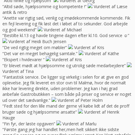
“Altid flinke og hjælpsom”
Vurderet af Georg
“Altid søde, hjælpsomme og kompetente !”
Vurderet af Læse
antik & retro
“Anette var rigtig sød, venlig og imødekommende kommende. Fik
en fejl levering og fik løst det i løbet af to sekunder. God arbejde
og god weekend”
Vurderet af Michael
“Bestilte kl.13 og havde tingene dagen efter kl.10. God service ☺”
Vurderet af Heidi Buch Jensen
“De ved rigtig meget om møbler”
Vurderet af Kris
“Det var en meget behagelig samtale.”
Vurderet af Käthe
“Ekspert i hvidevarer “
Vurderet af Kris
“Er blevet mødt at hjælpsomme og utrolig søde medarbejdere”
Vurderet af Tina
“Fantastisk service. De ligger sig virkelig i selen for at give en god
oplevelse. Jeg fik leveret en stor ovn til Malmø, hvor de normalt
ikke har levering direkte, uden problemer. Jeg kan i høj grad
anbefale Gastrobutikken – som både på priser og service er noget
ud over det sædvanlige.”
Vurderet af Peter Holm
“Fedt sted for den lille mand der gerne vil købe lidt af det de proff
bruger søde og hjælpsomme ansatte”
Vurderet af Henrik
Hauge
“Fin fyr, der løste opgaven”
Vurderet af Marlu
“Første gang jeg har handlet her,men helt sikkert ikke sidste