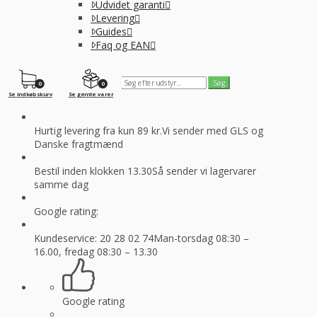
Udvidet garanti
Levering
Guides
Faq og EAN
0
0
Se indkøbskurv
Se gemte varer
Hurtig levering fra kun 89 kr.
Vi sender med GLS og
Danske fragtmænd
Bestil inden klokken 13.30
Så sender vi lagervarer
samme dag
Google rating:
Kundeservice: 20 28 02 74
Man-torsdag 08:30 –
16.00, fredag 08:30 – 13.30
Google rating