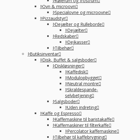
Kølerum og frostrum
Ovn & microovn
Specialovne og microovne
Pizzaudstyr
Dejælter og Rulleborde
Dejælter
Redskaber
Dejkasser
Tilbehør
Butiksinventar
Disk, Buffet & salgsboder
Diskløsninger
Kaffedisk
Modulopbygget
Neutral montre
Skraldespande-
selvbetjening
Salgsboder
Uden indreting
Kaffe og Espresso
Kaffemaskine til baristakaffe
Kaffemaskiner til filterkaffe
Percolator kaffemaskine
Tilbehør til kaffebrygning