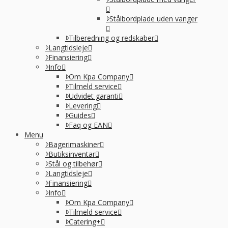
Stålbordplade uden vanger
Tilberedning og redskaber
Langtidsleje
Finansiering
Info
Om Kpa Company
Tilmeld service
Udvidet garanti
Levering
Guides
Faq og EAN
Menu
Bagerimaskiner
Butiksinventar
Stål og tilbehør
Langtidsleje
Finansiering
Info
Om Kpa Company
Tilmeld service
Catering+