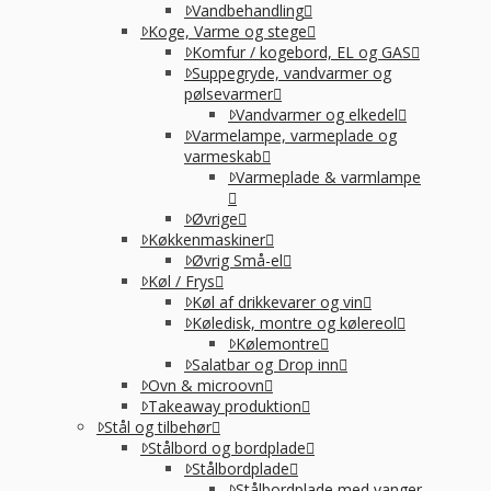
Vandbehandling
Koge, Varme og stege
Komfur / kogebord, EL og GAS
Suppegryde, vandvarmer og
pølsevarmer
Vandvarmer og elkedel
Varmelampe, varmeplade og
varmeskab
Varmeplade & varmlampe
Øvrige
Køkkenmaskiner
Øvrig Små-el
Køl / Frys
Køl af drikkevarer og vin
Køledisk, montre og kølereol
Kølemontre
Salatbar og Drop inn
Ovn & microovn
Takeaway produktion
Stål og tilbehør
Stålbord og bordplade
Stålbordplade
Stålbordplade med vanger