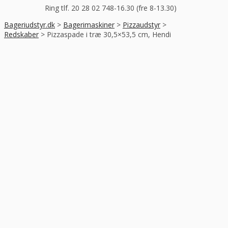
Ring tlf. 20 28 02 74
8-16.30 (fre 8-13.30)
Bageriudstyr.dk
>
Bagerimaskiner
>
Pizzaudstyr
>
Redskaber
>
Pizzaspade i træ 30,5×53,5 cm, Hendi
-40%
RABAT