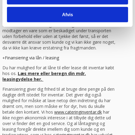
under for modtagelsen. Du kan eventuelt bede om at få
tilføjet “modtaget under forbehold”. Det betyder at du har
taget forbehold for eventuelle skader du måtte have set
Afvis
på varen og som du mener skyldes transporten. Derefter
får du varen udleveret og du kan ringe til os. Hvis du
modtager en vare som er beskadiget under transporten
uden forbehold eller uden at tjekke det først, så er det
desværre dit ansvar som kunde og vi kan ikke gøre noget,
da vi ikke kan kræve erstatning fra fragtmanden.
Finansiering via lån / leasing
Du har mulighed for at låne til eller lease dit inventar købt
hos os.
Læs mere eller beregn din mdr.
leasingydelse her.
Finansiering giver dig frihed til at bruge dine penge på den
daglige drift istedet for inventar. Det giver dig også
mulighed for måske at lave netop den indretning du har
drømt om, men som måske er for dyr, hvis du skulle
betale den kontant. Vi hos
www.cateringinventar.dk
har
ikke nogen økonomisk interesse i at tilbyde dig dette ud
over vi finder det en god service. Og al låntagning og
leasing foregår direkte imellem dig som kunde og en
tredjepartner, som vi hos
cateringinventar.dk
har udvalgt