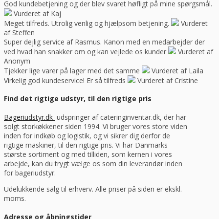
God kundebetjening og der blev svaret høfligt på mine spørgsmål.
Vurderet af Kaj
Meget tilfreds. Utrolig venlig og hjælpsom betjening.
Vurderet
af Steffen
Super dejlig service af Rasmus. Kanon med en medarbejder der
ved hvad han snakker om og kan vejlede os kunder
Vurderet af
Anonym
Tjekker lige varer på lager med det samme
Vurderet af Laila
Virkelig god kundeservice! Er så tilfreds
Vurderet af Cristine
Find det rigtige udstyr, til den rigtige pris
Bageriudstyr.dk
udspringer af cateringinventar.dk, der har
solgt storkøkkener siden 1994. Vi bruger vores store viden
inden for indkøb og logistik, og vi sikrer dig derfor de
rigtige maskiner, til den rigtige pris. Vi har Danmarks
største sortiment og med tilliden, som kernen i vores
arbejde, kan du trygt vælge os som din leverandør inden
for bageriudstyr.
Udelukkende salg til erhverv. Alle priser på siden er ekskl.
moms.
Adresse og åbningstider