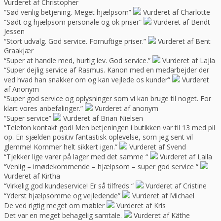
Vurderet af Christopher
“Sød venlig betjening. Meget hjælpsom”
Vurderet af Charlotte
“Sødt og hjælpsom personale og ok priser”
Vurderet af Bendt
Jessen
“Stort udvalg. God service. Fornuftige priser.”
Vurderet af Bent
Graakjær
“Super at handle med, hurtig lev. God service.”
Vurderet af Lajla
“Super dejlig service af Rasmus. Kanon med en medarbejder der
ved hvad han snakker om og kan vejlede os kunder”
Vurderet
af Anonym
“Super god service og oplysninger som vi kan bruge til noget. For
klart vores anbefalinger.”
Vurderet af anonym
“Super service”
Vurderet af Brian Nielsen
“Telefon kontakt god! Men betjeningen i butikken var til 13 med pil
op. En sjælden positiv fantastisk oplevelse, som jeg sent vil
glemme! Kommer helt sikkert igen.”
Vurderet af Svend
“Tjekker lige varer på lager med det samme “
Vurderet af Laila
“Venlig – imødekommende – hjælpsom – super god service “
Vurderet af Kirtha
“Virkelig god kundeservice! Er så tilfreds “
Vurderet af Cristine
“Yderst hjælpsomme og vejledende”
Vurderet af Michael
De ved rigtig meget om møbler
Vurderet af Kris
Det var en meget behagelig samtale.
Vurderet af Käthe