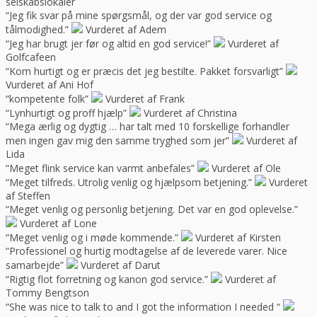
selskabslokaler
“Jeg fik svar på mine spørgsmål, og der var god service og
tålmodighed.”
Vurderet af Adem
“Jeg har brugt jer før og altid en god service!”
Vurderet af
Golfcafeen
“Kom hurtigt og er præcis det jeg bestilte. Pakket forsvarligt”
Vurderet af Ani Hof
“kompetente folk”
Vurderet af Frank
“Lynhurtigt og proff hjælp”
Vurderet af Christina
“Mega ærlig og dygtig … har talt med 10 forskellige forhandler
men ingen gav mig den samme tryghed som jer”
Vurderet af
Lida
“Meget flink service kan varmt anbefales”
Vurderet af Ole
“Meget tilfreds. Utrolig venlig og hjælpsom betjening.”
Vurderet
af Steffen
“Meget venlig og personlig betjening. Det var en god oplevelse.”
Vurderet af Lone
“Meget venlig og i møde kommende.”
Vurderet af Kirsten
“Professionel og hurtig modtagelse af de leverede varer. Nice
samarbejde”
Vurderet af Darut
“Rigtig flot forretning og kanon god service.”
Vurderet af
Tommy Bengtson
“She was nice to talk to and I got the information I needed “