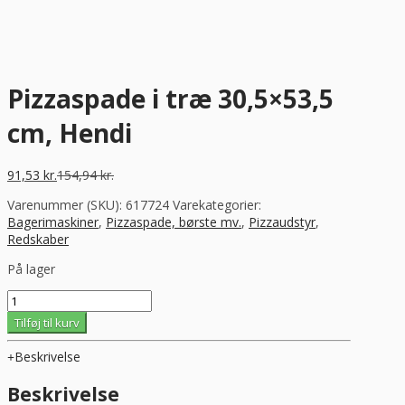
Pizzaspade i træ 30,5×53,5
cm, Hendi
91,53
kr.
154,94
kr.
Varenummer (SKU):
617724
Varekategorier:
Bagerimaskiner
,
Pizzaspade, børste mv.
,
Pizzaudstyr
,
Redskaber
På lager
Pizzaspade
i
Tilføj til kurv
træ
30,5x53,5
Beskrivelse
cm,
Hendi
Beskrivelse
antal