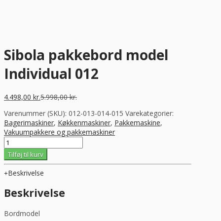
Sibola pakkebord model
Individual 012
4.498,00
kr.
5.998,00
kr.
Varenummer (SKU):
012-013-014-015
Varekategorier:
Bagerimaskiner
,
Køkkenmaskiner
,
Pakkemaskine
,
Vakuumpakkere og pakkemaskiner
Sibola
pakkebord
Tilføj til kurv
model
Individual
Beskrivelse
012
antal
Beskrivelse
Bordmodel