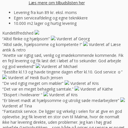
Læs mere om tilbudslisten her
Levering fra kun 89 kr. eksl. moms
Egen serviceafdeling og egne teknikkere
10.000 m2 lager og hurtig levering
Kundetilfredshed
“Altid flinke og hjælpsom”
Vurderet af Georg
“Altid søde, hjælpsomme og kompetente !”
Vurderet af Læse
antik & retro
“Anette var rigtig sød, venlig og imødekommende kommende. Fik
en fejl levering og fik løst det i løbet af to sekunder. God arbejde
og god weekend”
Vurderet af Michael
“Bestilte kl.13 og havde tingene dagen efter kl.10. God service ☺”
Vurderet af Heidi Buch Jensen
“De ved rigtig meget om møbler”
Vurderet af Kris
“Det var en meget behagelig samtale.”
Vurderet af Käthe
“Ekspert i hvidevarer “
Vurderet af Kris
“Er blevet mødt at hjælpsomme og utrolig søde medarbejdere”
Vurderet af Tina
“Fantastisk service. De ligger sig virkelig i selen for at give en god
oplevelse. Jeg fik leveret en stor ovn til Malmø, hvor de normalt
ikke har levering direkte, uden problemer. Jeg kan i høj grad
anbefale Gastrobutikken – som både på priser og service er noget