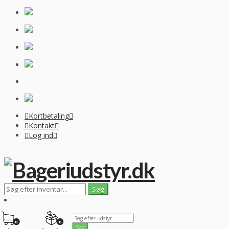
Kortbetaling
Kontakt
Log ind
0
0