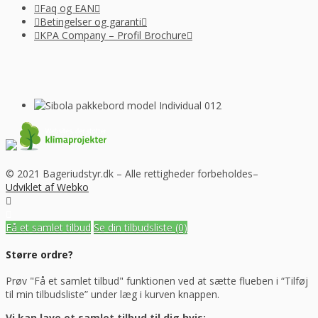
Faq og EAN
Betingelser og garanti
KPA Company – Profil Brochure
© 2021 Bageriudstyr.dk – Alle rettigheder forbeholdes–
Udviklet af Webko
Få et samlet tilbud
Se din tilbudsliste
(0)
Større ordre?
Prøv "Få et samlet tilbud" funktionen ved at sætte flueben i “Tilføj
til min tilbudsliste” under læg i kurven knappen.
Vi kan lave et samlet tilbud til dig hvis: