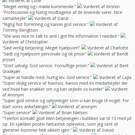
Vurderet af Lone
“Meget venlig og i møde kommende.”
Vurderet af Kirsten
“Professionel og hurtig modtagelse af de leverede varer. Nice
samarbejde”
Vurderet af Darut
“Rigtig flot forretning og kanon god service.”
Vurderet af
Tommy Bengtson
“She was nice to talk to and I got the information I needed “
Vurderet af Christopher
“Sød venlig betjening. Meget hjælpsom”
Vurderet af Charlotte
“Sødt og hjælpsom personale og ok priser”
Vurderet af Bendt
Jessen
“Stort udvalg. God service. Fornuftige priser.”
Vurderet af Bent
Graakjær
“Super at handle med, hurtig lev. God service.”
Vurderet af Lajla
“Super dejlig service af Rasmus. Kanon med en medarbejder der
ved hvad han snakker om og kan vejlede os kunder”
Vurderet
af Anonym
“Super god service og oplysninger som vi kan bruge til noget. For
klart vores anbefalinger.”
Vurderet af anonym
“Super service”
Vurderet af Brian Nielsen
“Telefon kontakt god! Men betjeningen i butikken var til 13 med pil
op. En sjælden positiv fantastisk oplevelse, som jeg sent vil
glemme! Kommer helt sikkert igen.”
Vurderet af Svend