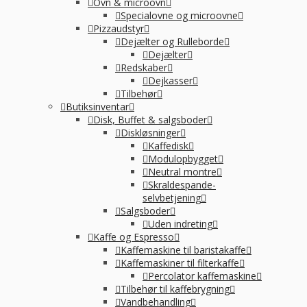
Ovn & microovn
Specialovne og microovne
Pizzaudstyr
Dejælter og Rulleborde
Dejælter
Redskaber
Dejkasser
Tilbehør
Butiksinventar
Disk, Buffet & salgsboder
Diskløsninger
Kaffedisk
Modulopbygget
Neutral montre
Skraldespande-
selvbetjening
Salgsboder
Uden indreting
Kaffe og Espresso
Kaffemaskine til baristakaffe
Kaffemaskiner til filterkaffe
Percolator kaffemaskine
Tilbehør til kaffebrygning
Vandbehandling