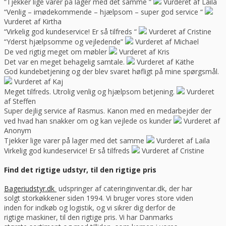
“Tjekker lige varer på lager med det samme “
Vurderet af Laila
“Venlig – imødekommende – hjælpsom – super god service “
Vurderet af Kirtha
“Virkelig god kundeservice! Er så tilfreds “
Vurderet af Cristine
“Yderst hjælpsomme og vejledende”
Vurderet af Michael
De ved rigtig meget om møbler
Vurderet af Kris
Det var en meget behagelig samtale.
Vurderet af Käthe
God kundebetjening og der blev svaret høfligt på mine spørgsmål.
Vurderet af Kaj
Meget tilfreds. Utrolig venlig og hjælpsom betjening.
Vurderet
af Steffen
Super dejlig service af Rasmus. Kanon med en medarbejder der
ved hvad han snakker om og kan vejlede os kunder
Vurderet af
Anonym
Tjekker lige varer på lager med det samme
Vurderet af Laila
Virkelig god kundeservice! Er så tilfreds
Vurderet af Cristine
Find det rigtige udstyr, til den rigtige pris
Bageriudstyr.dk
udspringer af cateringinventar.dk, der har
solgt storkøkkener siden 1994. Vi bruger vores store viden
inden for indkøb og logistik, og vi sikrer dig derfor de
rigtige maskiner, til den rigtige pris. Vi har Danmarks