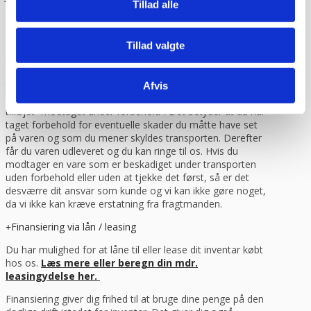
Tillad alle
inden klokken 13.30.
Når du handler hos
www.cateringinventar.dk
kan du enten
vælge at hente varen selv på vores lager i Ikast eller du
Tillad valgte
kan få varen sendt med Danske fragtmænd eller GLS.
Såfremt du ønsker at få varen tilsendt, skal du huske at
tjekke varen på pallen for eventuelle skader før du skriver
Afvis
under for modtagelsen. Du kan eventuelt bede om at få
tilføjet “modtaget under forbehold”. Det betyder at du har
taget forbehold for eventuelle skader du måtte have set
på varen og som du mener skyldes transporten. Derefter
får du varen udleveret og du kan ringe til os. Hvis du
modtager en vare som er beskadiget under transporten
uden forbehold eller uden at tjekke det først, så er det
desværre dit ansvar som kunde og vi kan ikke gøre noget,
da vi ikke kan kræve erstatning fra fragtmanden.
Finansiering via lån / leasing
Du har mulighed for at låne til eller lease dit inventar købt
hos os.
Læs mere eller beregn din mdr.
leasingydelse her.
Finansiering giver dig frihed til at bruge dine penge på den