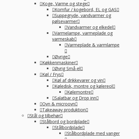
Koge, Varme og stege
Komfur / kogebord, EL og GAS
Suppegryde, vandvarmer og
pølsevarmer
Vandvarmer og elkedel
Varmelampe, varmeplade og
varmeskab
Varmeplade & varmlampe
Øvrige
Køkkenmaskiner
Øvrig Små-el
Køl / Frys
Køl af drikkevarer og vin
Køledisk, montre og kølereol
Kølemontre
Salatbar og Drop inn
Ovn & microovn
Takeaway produktion
Stål og tilbehør
Stålbord og bordplade
Stålbordplade
Stålbordplade med vanger