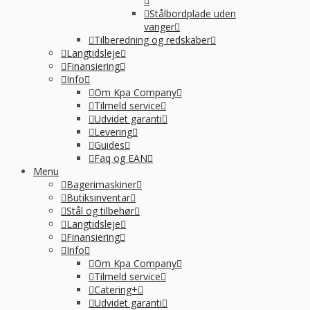
Stålbordplade uden
vanger
Tilberedning og redskaber
Langtidsleje
Finansiering
Info
Om Kpa Company
Tilmeld service
Udvidet garanti
Levering
Guides
Faq og EAN
Menu
Bagerimaskiner
Butiksinventar
Stål og tilbehør
Langtidsleje
Finansiering
Info
Om Kpa Company
Tilmeld service
Catering+
Udvidet garanti