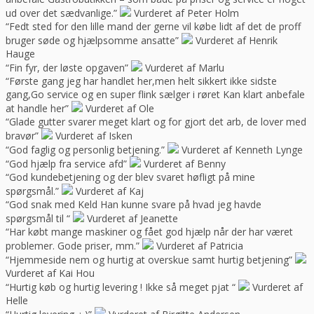
ud over det sædvanlige.”
Vurderet af Peter Holm
“Fedt sted for den lille mand der gerne vil købe lidt af det de proff
bruger søde og hjælpsomme ansatte”
Vurderet af Henrik
Hauge
“Fin fyr, der løste opgaven”
Vurderet af Marlu
“Første gang jeg har handlet her,men helt sikkert ikke sidste
gang,Go service og en super flink sælger i røret Kan klart anbefale
at handle her”
Vurderet af Ole
“Glade gutter svarer meget klart og for gjort det arb, de lover med
bravør”
Vurderet af Isken
“God faglig og personlig betjening.”
Vurderet af Kenneth Lynge
“God hjælp fra service afd”
Vurderet af Benny
“God kundebetjening og der blev svaret høfligt på mine
spørgsmål.”
Vurderet af Kaj
“God snak med Keld Han kunne svare på hvad jeg havde
spørgsmål til “
Vurderet af Jeanette
“Har købt mange maskiner og fået god hjælp når der har været
problemer. Gode priser, mm.”
Vurderet af Patricia
“Hjemmeside nem og hurtig at overskue samt hurtig betjening”
Vurderet af Kai Hou
“Hurtig køb og hurtig levering ! Ikke så meget pjat “
Vurderet af
Helle