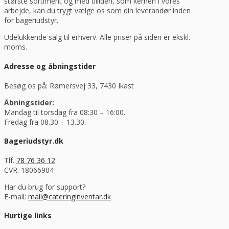
største sortiment og med tilliden, som kernen i vores
arbejde, kan du trygt vælge os som din leverandør inden
for bageriudstyr.
Udelukkende salg til erhverv. Alle priser på siden er ekskl.
moms.
Adresse og åbningstider
Besøg os på: Rømersvej 33, 7430 Ikast
Åbningstider:
Mandag til torsdag fra 08:30 – 16:00.
Fredag fra 08.30 – 13.30.
Bageriudstyr.dk
Tlf.
78 76 36 12
CVR. 18066904
Har du brug for support?
E-mail:
mail@cateringinventar.dk
Hurtige links