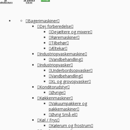
Se
Se gemte
ndkøbskurv
varer
Bagerimaskiner
Dej forberedelse
Dejæltere og mixere
Røremaskiner
Tilbehør
Æltekar
Industriopvaskemaskine
Vandbehandling
Industriopvasker
Underbordsopvasker
Vandbehandling
XL og grovopvasker
Konditorudstyr
Øvrige
Køkkenmaskiner
Vakuumpakkere og
pakkemaskiner
Øvrig Små-el
Køl / Frys
Kølerum og frostrum