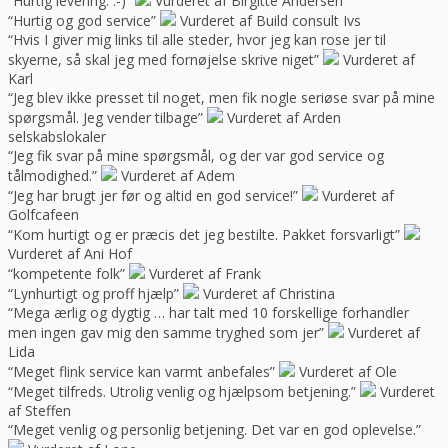
“Hurtig levering. :-)”
Vurderet af Birgitte Andersen
“Hurtig og god service”
Vurderet af Build consult Ivs
“Hvis I giver mig links til alle steder, hvor jeg kan rose jer til
skyerne, så skal jeg med fornøjelse skrive niget”
Vurderet af
Karl
“Jeg blev ikke presset til noget, men fik nogle seriøse svar på mine
spørgsmål. Jeg vender tilbage”
Vurderet af Arden
selskabslokaler
“Jeg fik svar på mine spørgsmål, og der var god service og
tålmodighed.”
Vurderet af Adem
“Jeg har brugt jer før og altid en god service!”
Vurderet af
Golfcafeen
“Kom hurtigt og er præcis det jeg bestilte. Pakket forsvarligt”
Vurderet af Ani Hof
“kompetente folk”
Vurderet af Frank
“Lynhurtigt og proff hjælp”
Vurderet af Christina
“Mega ærlig og dygtig … har talt med 10 forskellige forhandler
men ingen gav mig den samme tryghed som jer”
Vurderet af
Lida
“Meget flink service kan varmt anbefales”
Vurderet af Ole
“Meget tilfreds. Utrolig venlig og hjælpsom betjening.”
Vurderet
af Steffen
“Meget venlig og personlig betjening. Det var en god oplevelse.”