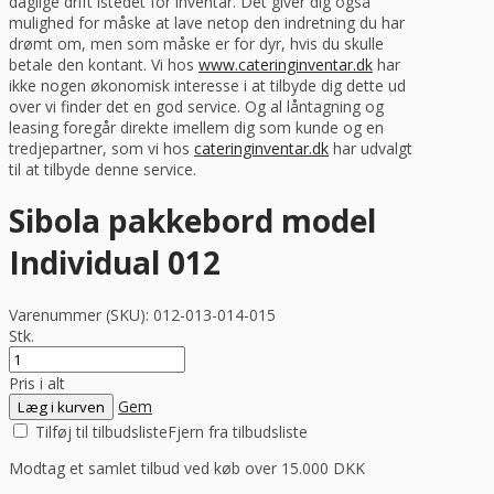
daglige drift istedet for inventar. Det giver dig også
mulighed for måske at lave netop den indretning du har
drømt om, men som måske er for dyr, hvis du skulle
betale den kontant. Vi hos
www.cateringinventar.dk
har
ikke nogen økonomisk interesse i at tilbyde dig dette ud
over vi finder det en god service. Og al låntagning og
leasing foregår direkte imellem dig som kunde og en
tredjepartner, som vi hos
cateringinventar.dk
har udvalgt
til at tilbyde denne service.
Sibola pakkebord model
Individual 012
Varenummer (SKU):
012-013-014-015
Stk.
Pris i alt
Gem
Læg i kurven
Tilføj til tilbudsliste
Fjern fra tilbudsliste
Modtag et samlet tilbud ved køb over 15.000 DKK