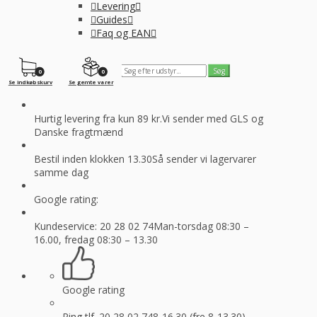
Levering
Guides
Faq og EAN
0
0
Se indkøbskurv
Se gemte varer
Hurtig levering fra kun 89 kr.
Vi sender med GLS og
Danske fragtmænd
Bestil inden klokken 13.30
Så sender vi lagervarer
samme dag
Google rating:
Kundeservice: 20 28 02 74
Man-torsdag 08:30 –
16.00, fredag 08:30 – 13.30
Google rating
Ring tlf. 20 28 02 74
8-16.30 (fre 8-13.30)