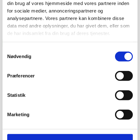
din brug af vores hjemmeside med vores partnere inden
for sociale medier, annonceringspartnere og
analysepartnere. Vores partnere kan kombinere disse
data med andre oplysninger, du har givet dem, eller som
de har indsamlet fra din brug af deres tjenester.
Samtykkevalg
Nødvendig
Præferencer
Statistik
Marketing
Dag-til-dag levering
Lagervarer leveres med 95% sandsynlighed allerede den
første hverdag efter din bestilling, såfremt du har bestilt