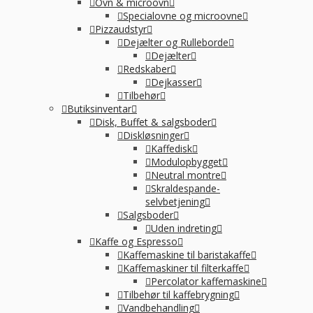
Ovn & microovn
Specialovne og microovne
Pizzaudstyr
Dejælter og Rulleborde
Dejælter
Redskaber
Dejkasser
Tilbehør
Butiksinventar
Disk, Buffet & salgsboder
Diskløsninger
Kaffedisk
Modulopbygget
Neutral montre
Skraldespande-
selvbetjening
Salgsboder
Uden indreting
Kaffe og Espresso
Kaffemaskine til baristakaffe
Kaffemaskiner til filterkaffe
Percolator kaffemaskine
Tilbehør til kaffebrygning
Vandbehandling