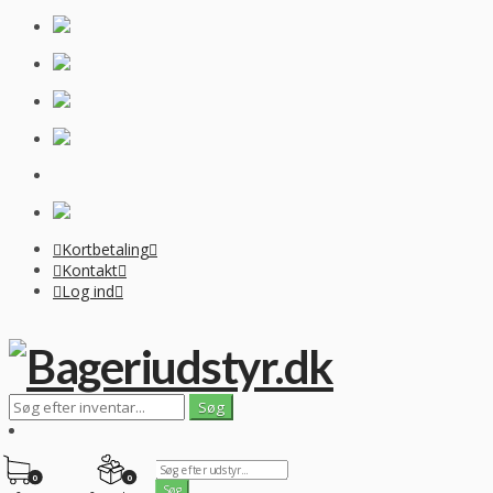
Kortbetaling
Kontakt
Log ind
0
0