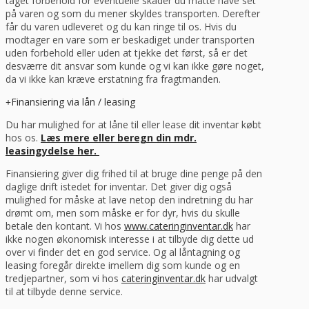
taget forbehold for eventuelle skader du måtte have set
på varen og som du mener skyldes transporten. Derefter
får du varen udleveret og du kan ringe til os. Hvis du
modtager en vare som er beskadiget under transporten
uden forbehold eller uden at tjekke det først, så er det
desværre dit ansvar som kunde og vi kan ikke gøre noget,
da vi ikke kan kræve erstatning fra fragtmanden.
Finansiering via lån / leasing
Du har mulighed for at låne til eller lease dit inventar købt
hos os.
Læs mere eller beregn din mdr.
leasingydelse her.
Finansiering giver dig frihed til at bruge dine penge på den
daglige drift istedet for inventar. Det giver dig også
mulighed for måske at lave netop den indretning du har
drømt om, men som måske er for dyr, hvis du skulle
betale den kontant. Vi hos
www.cateringinventar.dk
har
ikke nogen økonomisk interesse i at tilbyde dig dette ud
over vi finder det en god service. Og al låntagning og
leasing foregår direkte imellem dig som kunde og en
tredjepartner, som vi hos
cateringinventar.dk
har udvalgt
til at tilbyde denne service.