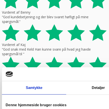
Vurderet af Benny
“God kundebetjening og der blev svaret høfligt på mine
spørgsmål.”
Vurderet af Kaj
“God snak med Keld Han kunne svare på hvad jeg havde
spørgsmål til “
Vurderet af Jeanette
“Har købt mange maskiner og fået god hjælp når der har været
problemer. Gode priser, mm.”
Samtykke
Detaljer
Denne hjemmeside bruger cookies