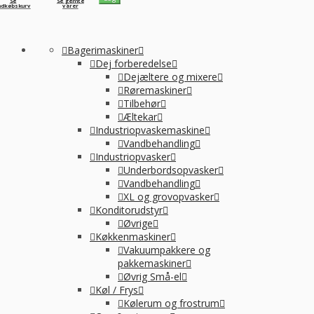
Se
Se gemte
ndkøbskurv
varer
Bagerimaskiner
Dej forberedelse
Dejæltere og mixere
Røremaskiner
Tilbehør
Æltekar
Industriopvaskemaskine
Vandbehandling
Industriopvasker
Underbordsopvasker
Vandbehandling
XL og grovopvasker
Konditorudstyr
Øvrige
Køkkenmaskiner
Vakuumpakkere og
pakkemaskiner
Øvrig Små-el
Køl / Frys
Kølerum og frostrum