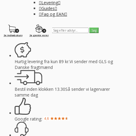
Levering
Guides
Faq og EAN
0
0
Se indkøbskurv
Se gemte varer
Hurtig levering fra kun 89 kr.
Vi sender med GLS og
Danske fragtmænd
Bestil inden klokken 13.30
Så sender vi lagervarer
samme dag
Google rating: