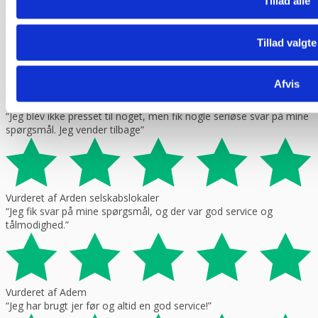
Tillad alle
Vurderet af Build consult Ivs
“Hvis I giver mig links til alle steder, hvor jeg kan rose jer til
skyerne, så skal jeg med fornøjelse skrive niget”
Tillad valgte
Afvis
Vurderet af Karl
“Jeg blev ikke presset til noget, men fik nogle seriøse svar på mine
spørgsmål. Jeg vender tilbage”
Vurderet af Arden selskabslokaler
“Jeg fik svar på mine spørgsmål, og der var god service og
tålmodighed.”
Vurderet af Adem
“Jeg har brugt jer før og altid en god service!”