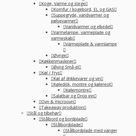
Koge, Varme og stege
Komfur / kogebord, EL og GAS
Suppegryde, vandvarmer og
pølsevarmer
Vandvarmer og elkedel
Varmelampe, varmeplade og
varmeskab
Varmeplade & varmlampe
Øvrige
Køkkenmaskiner
Øvrig Små-el
Køl / Frys
Køl af drikkevarer og vin
Køledisk, montre og kølereol
Kølemontre
Salatbar og Drop inn
Ovn & microovn
Takeaway produktion
Stål og tilbehør
Stålbord og bordplade
Stålbordplade
Stålbordplade med vanger