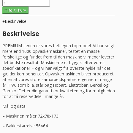
Grovopvasker
model
Tilføj til kurv
Premium,
TOPKVALITET,
Beskrivelse
antal
Beskrivelse
PREMIUM-serien er vores helt egen topmodel. Vi har solgt
mere end 1000 opvaskemaskiner, testet en masse
forskellige og fundet frem til den maskine vi mener leverer
det bedste resultat. Maskinerne er bygget efter vores
specifikationer – og vi har valgt fra øverste hylde når det
gælder komponenter. Opvaskemaskinen bliver produceret
af en af vores store samarbejdspartnere gennem mange
år ITW, som bl.a. står bag Hobart, Elettrobar, Berkel og
Gamko. Det er din garanti for kvaliteten og for muligheden
for at få reservedele i mange år.
Mål og data
– Maskinen måler 72x78x173
– Bakkestørrelse 56×64