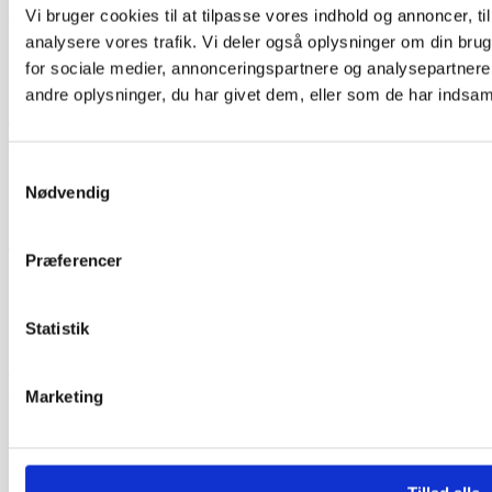
Vurderet af Patricia
Vi bruger cookies til at tilpasse vores indhold og annoncer, til 
“Hjemmeside nem og hurtig at overskue samt hurtig betjening”
analysere vores trafik. Vi deler også oplysninger om din br
for sociale medier, annonceringspartnere og analysepartner
andre oplysninger, du har givet dem, eller som de har indsamle
Vurderet af Kai Hou
“Hurtig køb og hurtig levering ! Ikke så meget pjat “
Samtykkevalg
Nødvendig
Vurderet af Helle
Præferencer
“Hurtig levering. :-)”
Statistik
Vurderet af Birgitte Andersen
Marketing
“Hurtig og god service”