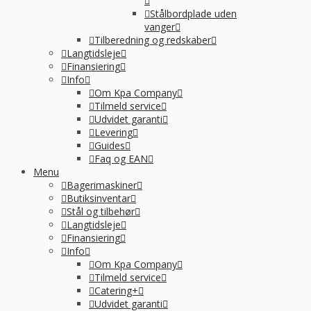
Stålbordplade uden
vanger
Tilberedning og redskaber
Langtidsleje
Finansiering
Info
Om Kpa Company
Tilmeld service
Udvidet garanti
Levering
Guides
Faq og EAN
Menu
Bagerimaskiner
Butiksinventar
Stål og tilbehør
Langtidsleje
Finansiering
Info
Om Kpa Company
Tilmeld service
Catering+
Udvidet garanti