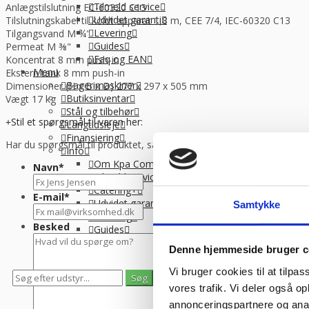
Tilmeld service
Anlægstilslutning EC-​60320 C13
Udvidet garanti
Tilslutningskabel til koldt apparat 1,8 m, CEE 7/4, IEC-​60320 C13
Levering
Tilgangsvand M ¾"
Guides
Permeat M ⅜"
Faq og EAN
Koncentrat 8 mm push-​in
Menu
Ekstern tank 8 mm push-​in
Bagerimaskiner
Dimensioner (H x B x D) 277 x 297 x 505 mm
Butiksinventar
Vægt 17 kg
Stål og tilbehør
Stil et spørgsmål til varen her:
Langtidsleje
Finansiering
Har du spørgsmål til produktet, så udfyld formularen og vi vender til
Info
Om Kpa Company
Navn
*
Tilmeld service
Catering+
E-mail
*
Udvidet garanti
Samtykke
Levering
Besked
Guides
Faq og EAN
Denne hjemmeside bruger c
Vi bruger cookies til at tilpas
0
0
vores trafik. Vi deler også 
Se gemte varer
Se indkøbskurv
annonceringspartnere og anal