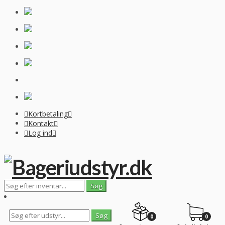
Kortbetaling
Kontakt
Log ind
0
0