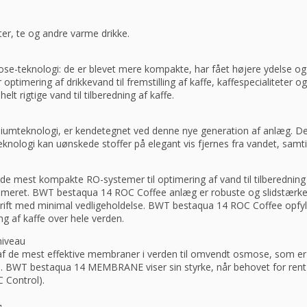
eter, te og andre varme drikke.
-​teknologi: de er blevet mere kompakte, har fået højere ydelse og e
imering af drikkevand til fremstilling af kaffe, kaffespecialiteter og
elt rigtige vand til tilberedning af kaffe.
eknologi, er kendetegnet ved denne nye generation af anlæg. Den
nologi kan uønskede stoffer på elegant vis fjernes fra vandet, samt
est kompakte RO-​systemer til optimering af vand til tilberedning af 
optimeret. BWT bestaqua 14 ROC Coffee anlæg er robuste og slidstærke. 
g drift med minimal vedligeholdelse. BWT bestaqua 14 ROC Coffee opfy
ing af kaffe over hele verden.
iveau
n af de mest effektive membraner i verden til omvendt osmose, som er
rhus. BWT bestaqua 14 MEMBRANE viser sin styrke, når behovet for re
 Control).