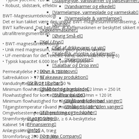
Suppegryde, vandvarmer og pølsevarmer
• Robust, slidstærk, effektiv
Vandvarmer og elkedel
Varmelampe, varmeplade og varmeskab
BWT-​Magnesiumteknologi
Varmeplade & varmlampe
Det er kun takket være den unikke BWT-​magnesiummineralisering, at
Øvrige
BWT kaffevand. Det betyder, at kaffemaskinen er beskyttet sikkert 
Køkkenmaskiner
ultrafiltreringsmembran.
Øvrig Små-el
Køl / Frys
• BWT-​magnesiumteknologi
Køl af drikkevarer og vin
• Unik med magnesium, hvilket giver perfekt aroma
Køledisk, montre og kølereol
• UF-​membran for det reneste vand, uden bakterier (log 6)
Kølemontre
• Typisk kapacitet 6.000 liter ved 150 μS/cm
Salatbar og Drop inn
Ovn & microovn
Permeatydelse ₁ 2 l/min = 120 l/t
Takeaway produktion
Saltreduktion > 97 %
Stål og tilbehør
Vandudnyttelse WCF ₁,₂,₃ Ca. 50 %
Stålbord og bordplade
Minimum flowhastighed for tilgangsvand 4,2 l/min = 250 l/t
Stålbordplade
Flowhastighed for koncentrat ca. ca. 2,0 l/min = 120 l/t
Stålbordplade med vanger
Minimum flowhastighed for tilgangsvand 1,5-4 bar
Stålbordplade uden vanger
Tilgangstemperatur råvand (min/max) 5 … 30 °C
Tilberedning og redskaber
Omgivelsestemperatur (min./max.) 5 … 40 °C
Langtidsleje
Strømforsyning 230 V/50 Hz, ≥ 6 A-​beskyttelse
Finansiering
Kabinet 54 IP
Info
Anlægssikring 1,25 A, træg
Om Kpa Company
Stromforbrug 200 / < 3 (W)