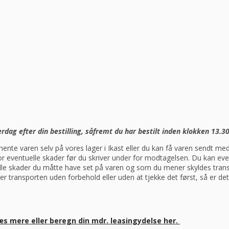
ag efter din bestilling, såfremt du har bestilt inden klokken 13.30
ente varen selv på vores lager i Ikast eller du kan få varen sendt 
 for eventuelle skader før du skriver under for modtagelsen. Du kan ev
elle skader du måtte have set på varen og som du mener skyldes trans
er transporten uden forbehold eller uden at tjekke det først, så er d
æs mere eller beregn din mdr. leasingydelse her.