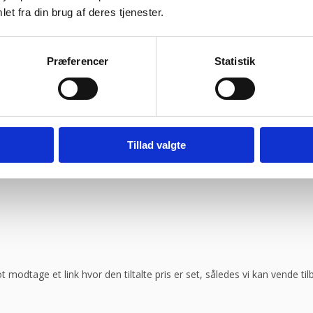
et fra din brug af deres tjenester.
ragtmænd
Præferencer
Statistik
08:30 – 13.30
Tillad valgte
ot modtage et link hvor den tiltalte pris er set, således vi kan vende t