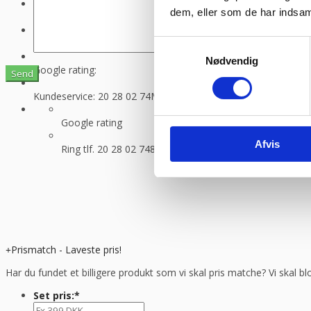
dem, eller som de har indsaml
Hurtig levering fra kun 89 kr.
Vi sender med GLS og Danske f
Bestil inden klokken 13.30
Så sender vi lagervarer samme dag
Samtykkevalg
Nødvendig
Google rating:
Kundeservice: 20 28 02 74
Man-torsdag 08:30 – 16.00, fredag 
Google rating
Afvis
Ring tlf. 20 28 02 74
8-16.30 (fre 8-13.30)
Prismatch - Laveste pris!
Har du fundet et billigere produkt som vi skal pris matche? Vi skal bl
Set pris:
*