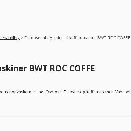
behandling
>
Osmoseanlæg (mini) til kaffemaskiner BWT ROC COFFE
maskiner BWT ROC COFFE
ndustriopvaskemaskine
,
Osmose
,
Til ovne og kaffemaskiner
,
Vandbeh