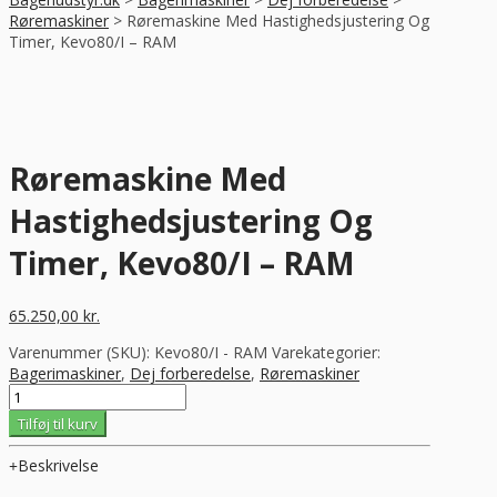
Røremaskiner
>
Røremaskine Med Hastighedsjustering Og
Timer, Kevo80/I – RAM
Røremaskine Med
Hastighedsjustering Og
Timer, Kevo80/I – RAM
65.250,00
kr.
Varenummer (SKU):
Kevo80/I - RAM
Varekategorier:
Bagerimaskiner
,
Dej forberedelse
,
Røremaskiner
Røremaskine
Med
Tilføj til kurv
Hastighedsjustering
Og
Beskrivelse
Timer,