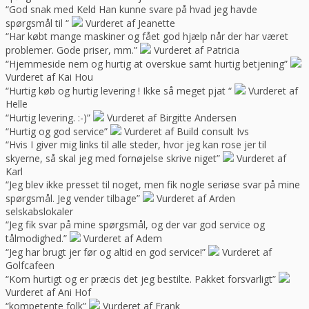
“God snak med Keld Han kunne svare på hvad jeg havde
spørgsmål til “
Vurderet af Jeanette
“Har købt mange maskiner og fået god hjælp når der har været
problemer. Gode priser, mm.”
Vurderet af Patricia
“Hjemmeside nem og hurtig at overskue samt hurtig betjening”
Vurderet af Kai Hou
“Hurtig køb og hurtig levering ! Ikke så meget pjat “
Vurderet af
Helle
“Hurtig levering. :-)”
Vurderet af Birgitte Andersen
“Hurtig og god service”
Vurderet af Build consult Ivs
“Hvis I giver mig links til alle steder, hvor jeg kan rose jer til
skyerne, så skal jeg med fornøjelse skrive niget”
Vurderet af
Karl
“Jeg blev ikke presset til noget, men fik nogle seriøse svar på mine
spørgsmål. Jeg vender tilbage”
Vurderet af Arden
selskabslokaler
“Jeg fik svar på mine spørgsmål, og der var god service og
tålmodighed.”
Vurderet af Adem
“Jeg har brugt jer før og altid en god service!”
Vurderet af
Golfcafeen
“Kom hurtigt og er præcis det jeg bestilte. Pakket forsvarligt”
Vurderet af Ani Hof
“kompetente folk”
Vurderet af Frank