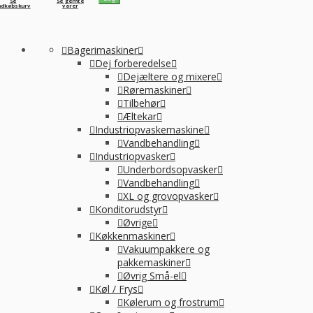
Se
Se gemte
ndkøbskurv
varer
Bagerimaskiner
Dej forberedelse
Dejæltere og mixere
Røremaskiner
Tilbehør
Æltekar
Industriopvaskemaskine
Vandbehandling
Industriopvasker
Underbordsopvasker
Vandbehandling
XL og grovopvasker
Konditorudstyr
Øvrige
Køkkenmaskiner
Vakuumpakkere og
pakkemaskiner
Øvrig Små-el
Køl / Frys
Kølerum og frostrum