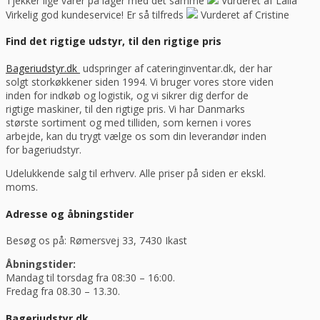
Tjekker lige varer på lager med det samme
Vurderet af Laila
Virkelig god kundeservice! Er så tilfreds
Vurderet af Cristine
Find det rigtige udstyr, til den rigtige pris
Bageriudstyr.dk
udspringer af cateringinventar.dk, der har
solgt storkøkkener siden 1994. Vi bruger vores store viden
inden for indkøb og logistik, og vi sikrer dig derfor de
rigtige maskiner, til den rigtige pris. Vi har Danmarks
største sortiment og med tilliden, som kernen i vores
arbejde, kan du trygt vælge os som din leverandør inden
for bageriudstyr.
Udelukkende salg til erhverv. Alle priser på siden er ekskl.
moms.
Adresse og åbningstider
Besøg os på: Rømersvej 33, 7430 Ikast
Åbningstider:
Mandag til torsdag fra 08:30 – 16:00.
Fredag fra 08.30 – 13.30.
Bageriudstyr.dk