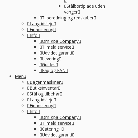
Stålbordplade uden
vanger
Tilberedning og redskaber
Langtidsleje
Finansiering
Info
Om Kpa Company
Tilmeld service
Udvidet garanti
Levering
Guides
Faq og EAN
Menu
Bagerimaskiner
Butiksinventar
Stål og tilbehør
Langtidsleje
Finansiering
Info
Om Kpa Company
Tilmeld service
Catering+
Udvidet garanti