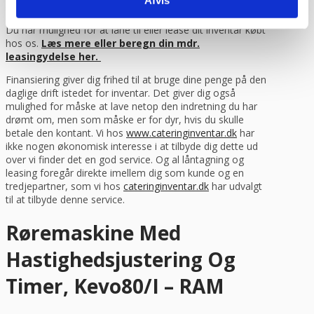
Afvis
Finansiering via lån / leasing
Du har mulighed for at låne til eller lease dit inventar købt
hos os.
Læs mere eller beregn din mdr.
leasingydelse her.
Finansiering giver dig frihed til at bruge dine penge på den
daglige drift istedet for inventar. Det giver dig også
mulighed for måske at lave netop den indretning du har
drømt om, men som måske er for dyr, hvis du skulle
betale den kontant. Vi hos
www.cateringinventar.dk
har
ikke nogen økonomisk interesse i at tilbyde dig dette ud
over vi finder det en god service. Og al låntagning og
leasing foregår direkte imellem dig som kunde og en
tredjepartner, som vi hos
cateringinventar.dk
har udvalgt
til at tilbyde denne service.
Røremaskine Med
Hastighedsjustering Og
Timer, Kevo80/I – RAM