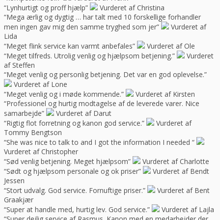
“Lynhurtigt og proff hjælp”
Vurderet af Christina
“Mega ærlig og dygtig … har talt med 10 forskellige forhandler
men ingen gav mig den samme tryghed som jer”
Vurderet af
Lida
“Meget flink service kan varmt anbefales”
Vurderet af Ole
“Meget tilfreds. Utrolig venlig og hjælpsom betjening.”
Vurderet
af Steffen
“Meget venlig og personlig betjening. Det var en god oplevelse.”
Vurderet af Lone
“Meget venlig og i møde kommende.”
Vurderet af Kirsten
“Professionel og hurtig modtagelse af de leverede varer. Nice
samarbejde”
Vurderet af Darut
“Rigtig flot forretning og kanon god service.”
Vurderet af
Tommy Bengtson
“She was nice to talk to and I got the information I needed “
Vurderet af Christopher
“Sød venlig betjening. Meget hjælpsom”
Vurderet af Charlotte
“Sødt og hjælpsom personale og ok priser”
Vurderet af Bendt
Jessen
“Stort udvalg. God service. Fornuftige priser.”
Vurderet af Bent
Graakjær
“Super at handle med, hurtig lev. God service.”
Vurderet af Lajla
“Super dejlig service af Rasmus. Kanon med en medarbejder der