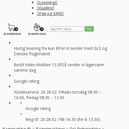
Levering
Guides
Faq og EAN
0
0
Se indkøbskurv
Se gemte varer
Hurtig levering fra kun 89 kr.
Vi sender med GLS og
Danske fragtmænd
Bestil inden klokken 13.30
Så sender vi lagervarer
samme dag
Google rating:
Kundeservice: 20 28 02 74
Man-torsdag 08:30 –
16.00, fredag 08:30 – 13.30
Google rating
Ring tlf. 20 28 02 74
8-16.30 (fre 8-13.30)
Bageriudstyr.dk
>
Bagerimaskiner
>
Dej forberedelse
>