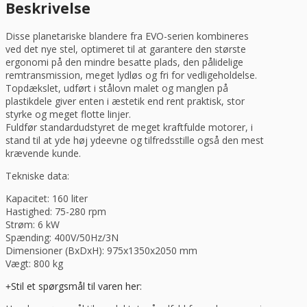
Kevo80/I
Beskrivelse
-
RAM
Disse planetariske blandere fra EVO-serien kombineres
antal
ved det nye stel, optimeret til at garantere den største
ergonomi på den mindre besatte plads, den pålidelige
remtransmission, meget lydløs og fri for vedligeholdelse.
Topdækslet, udført i stålovn malet og manglen på
plastikdele giver enten i æstetik end rent praktisk, stor
styrke og meget flotte linjer.
Fuldfør standardudstyret de meget kraftfulde motorer, i
stand til at yde høj ydeevne og tilfredsstille også den mest
krævende kunde.
Tekniske data:
Kapacitet: 160 liter
Hastighed: 75-280 rpm
Strøm: 6 kW
Spænding: 400V/50Hz/3N
Dimensioner (BxDxH): 975x1350x2050 mm
Vægt: 800 kg
Stil et spørgsmål til varen her: