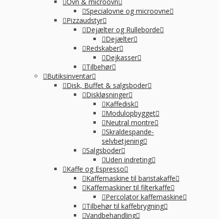
Ovn & microovn
Specialovne og microovne
Pizzaudstyr
Dejælter og Rulleborde
Dejælter
Redskaber
Dejkasser
Tilbehør
Butiksinventar
Disk, Buffet & salgsboder
Diskløsninger
Kaffedisk
Modulopbygget
Neutral montre
Skraldespande-
selvbetjening
Salgsboder
Uden indreting
Kaffe og Espresso
Kaffemaskine til baristakaffe
Kaffemaskiner til filterkaffe
Percolator kaffemaskine
Tilbehør til kaffebrygning
Vandbehandling