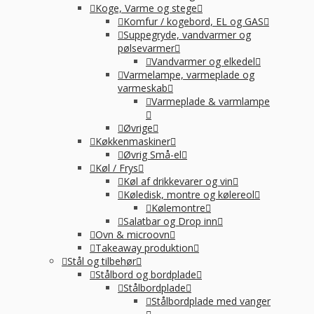
Koge, Varme og stege
Komfur / kogebord, EL og GAS
Suppegryde, vandvarmer og
pølsevarmer
Vandvarmer og elkedel
Varmelampe, varmeplade og
varmeskab
Varmeplade & varmlampe
Øvrige
Køkkenmaskiner
Øvrig Små-el
Køl / Frys
Køl af drikkevarer og vin
Køledisk, montre og kølereol
Kølemontre
Salatbar og Drop inn
Ovn & microovn
Takeaway produktion
Stål og tilbehør
Stålbord og bordplade
Stålbordplade
Stålbordplade med vanger