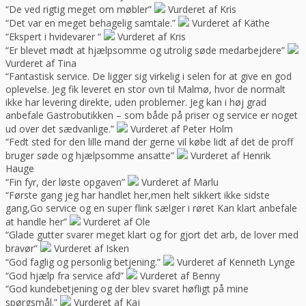
“De ved rigtig meget om møbler”
Vurderet af Kris
“Det var en meget behagelig samtale.”
Vurderet af Käthe
“Ekspert i hvidevarer “
Vurderet af Kris
“Er blevet mødt at hjælpsomme og utrolig søde medarbejdere”
Vurderet af Tina
“Fantastisk service. De ligger sig virkelig i selen for at give en god
oplevelse. Jeg fik leveret en stor ovn til Malmø, hvor de normalt
ikke har levering direkte, uden problemer. Jeg kan i høj grad
anbefale Gastrobutikken – som både på priser og service er noget
ud over det sædvanlige.”
Vurderet af Peter Holm
“Fedt sted for den lille mand der gerne vil købe lidt af det de proff
bruger søde og hjælpsomme ansatte”
Vurderet af Henrik
Hauge
“Fin fyr, der løste opgaven”
Vurderet af Marlu
“Første gang jeg har handlet her,men helt sikkert ikke sidste
gang,Go service og en super flink sælger i røret Kan klart anbefale
at handle her”
Vurderet af Ole
“Glade gutter svarer meget klart og for gjort det arb, de lover med
bravør”
Vurderet af Isken
“God faglig og personlig betjening.”
Vurderet af Kenneth Lynge
“God hjælp fra service afd”
Vurderet af Benny
“God kundebetjening og der blev svaret høfligt på mine
spørgsmål.”
Vurderet af Kaj