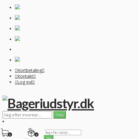
Kortbetaling
Kontakt
Log ind
0
0