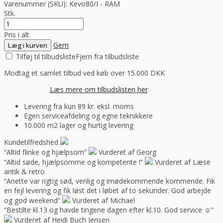
Varenummer (SKU):
Kevo80/I - RAM
Stk.
Pris i alt
Gem
Læg i kurven
Tilføj til tilbudsliste
Fjern fra tilbudsliste
Modtag et samlet tilbud ved køb over 15.000 DKK
Læs mere om tilbudslisten her
Levering fra kun 89 kr. eksl. moms
Egen serviceafdeling og egne teknikkere
10.000 m2 lager og hurtig levering
Kundetilfredshed
“Altid flinke og hjælpsom”
Vurderet af Georg
“Altid søde, hjælpsomme og kompetente !”
Vurderet af Læse
antik & retro
“Anette var rigtig sød, venlig og imødekommende kommende. Fik
en fejl levering og fik løst det i løbet af to sekunder. God arbejde
og god weekend”
Vurderet af Michael
“Bestilte kl.13 og havde tingene dagen efter kl.10. God service ☺”
Vurderet af Heidi Buch Jensen