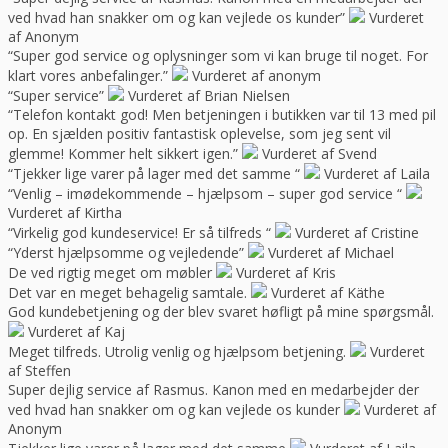
ved hvad han snakker om og kan vejlede os kunder”
Vurderet
af Anonym
“Super god service og oplysninger som vi kan bruge til noget. For
klart vores anbefalinger.”
Vurderet af anonym
“Super service”
Vurderet af Brian Nielsen
“Telefon kontakt god! Men betjeningen i butikken var til 13 med pil
op. En sjælden positiv fantastisk oplevelse, som jeg sent vil
glemme! Kommer helt sikkert igen.”
Vurderet af Svend
“Tjekker lige varer på lager med det samme “
Vurderet af Laila
“Venlig – imødekommende – hjælpsom – super god service “
Vurderet af Kirtha
“Virkelig god kundeservice! Er så tilfreds “
Vurderet af Cristine
“Yderst hjælpsomme og vejledende”
Vurderet af Michael
De ved rigtig meget om møbler
Vurderet af Kris
Det var en meget behagelig samtale.
Vurderet af Käthe
God kundebetjening og der blev svaret høfligt på mine spørgsmål.
Vurderet af Kaj
Meget tilfreds. Utrolig venlig og hjælpsom betjening.
Vurderet
af Steffen
Super dejlig service af Rasmus. Kanon med en medarbejder der
ved hvad han snakker om og kan vejlede os kunder
Vurderet af
Anonym