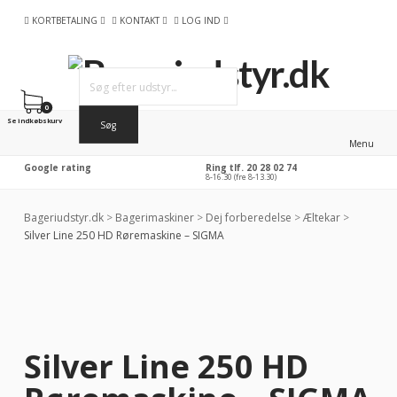
KORTBETALING
KONTAKT
LOG IND
0
Se indkøbskurv
Menu
Google rating
Ring tlf. 20 28 02 74
8-16.30 (fre 8-13.30)
Bageriudstyr.dk
>
Bagerimaskiner
>
Dej forberedelse
>
Æltekar
>
Silver Line 250 HD Røremaskine – SIGMA
Silver Line 250 HD