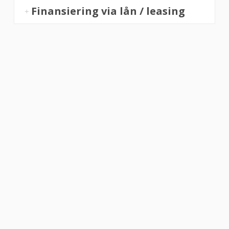
Finansiering via lån / leasing
“Altid flinke og hjælpsom”
Vurderet af Georg
“Altid søde, hjælpsomme og kompetente !”
Vurderet af Læse antik & retro
“Anette var rigtig sød, venlig og imødekommende kommende. Fik en
fejl levering og fik løst det i løbet af to sekunder. God arbejde og god
weekend”
Vurderet af Michael