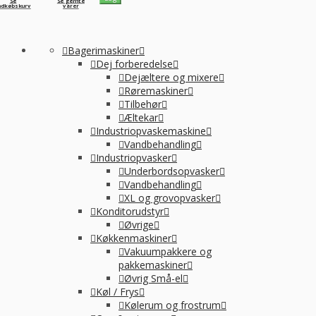
Se
Se gemte
ndkøbskurv
varer
Bagerimaskiner
Dej forberedelse
Dejæltere og mixere
Røremaskiner
Tilbehør
Æltekar
Industriopvaskemaskine
Vandbehandling
Industriopvasker
Underbordsopvasker
Vandbehandling
XL og grovopvasker
Konditorudstyr
Øvrige
Køkkenmaskiner
Vakuumpakkere og
pakkemaskiner
Øvrig Små-el
Køl / Frys
Kølerum og frostrum