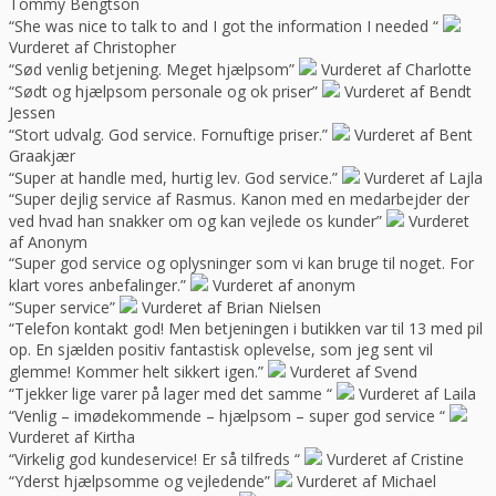
Tommy Bengtson
“She was nice to talk to and I got the information I needed “
Vurderet af Christopher
“Sød venlig betjening. Meget hjælpsom”
Vurderet af Charlotte
“Sødt og hjælpsom personale og ok priser”
Vurderet af Bendt
Jessen
“Stort udvalg. God service. Fornuftige priser.”
Vurderet af Bent
Graakjær
“Super at handle med, hurtig lev. God service.”
Vurderet af Lajla
“Super dejlig service af Rasmus. Kanon med en medarbejder der
ved hvad han snakker om og kan vejlede os kunder”
Vurderet
af Anonym
“Super god service og oplysninger som vi kan bruge til noget. For
klart vores anbefalinger.”
Vurderet af anonym
“Super service”
Vurderet af Brian Nielsen
“Telefon kontakt god! Men betjeningen i butikken var til 13 med pil
op. En sjælden positiv fantastisk oplevelse, som jeg sent vil
glemme! Kommer helt sikkert igen.”
Vurderet af Svend
“Tjekker lige varer på lager med det samme “
Vurderet af Laila
“Venlig – imødekommende – hjælpsom – super god service “
Vurderet af Kirtha
“Virkelig god kundeservice! Er så tilfreds “
Vurderet af Cristine
“Yderst hjælpsomme og vejledende”
Vurderet af Michael