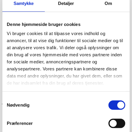
Samtykke
Detaljer
Om
Denne hjemmeside bruger cookies
Vi bruger cookies til at tilpasse vores indhold og
annoncer, til at vise dig funktioner til sociale medier og til
at analysere vores trafik. Vi deler også oplysninger om
din brug af vores hjemmeside med vores partnere inden
for sociale medier, annonceringspartnere og
analysepartnere. Vores partnere kan kombinere disse
data med andre oplysninger, du har givet dem, eller som
de har indsamlet fra din brug af deres tjenester.
Dag-til-dag levering
Lagervarer leveres med 95% sandsynlighed allerede den
Samtykkevalg
første hverdag efter din bestilling, såfremt du har bestilt
Nødvendig
inden klokken 13.30.
Når du handler hos
www.cateringinventar.dk
kan du enten
vælge at hente varen selv på vores lager i Ikast eller du
Præferencer
kan få varen sendt med Danske fragtmænd eller GLS.