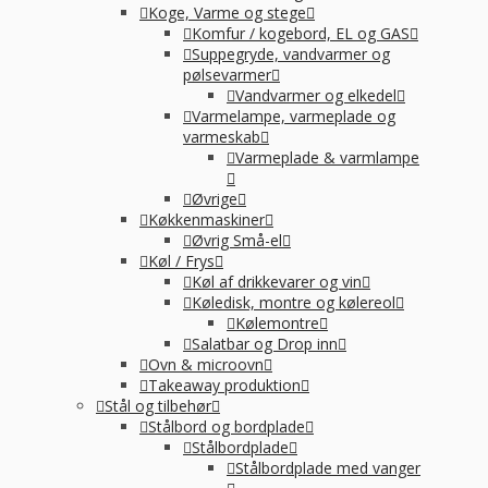
Koge, Varme og stege
Komfur / kogebord, EL og GAS
Suppegryde, vandvarmer og
pølsevarmer
Vandvarmer og elkedel
Varmelampe, varmeplade og
varmeskab
Varmeplade & varmlampe
Øvrige
Køkkenmaskiner
Øvrig Små-el
Køl / Frys
Køl af drikkevarer og vin
Køledisk, montre og kølereol
Kølemontre
Salatbar og Drop inn
Ovn & microovn
Takeaway produktion
Stål og tilbehør
Stålbord og bordplade
Stålbordplade
Stålbordplade med vanger