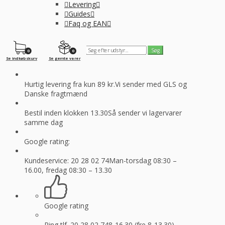
Levering
Guides
Faq og EAN
0
0
Se indkøbskurv
Se gemte varer
Hurtig levering fra kun 89 kr.
Vi sender med GLS og
Danske fragtmænd
Bestil inden klokken 13.30
Så sender vi lagervarer
samme dag
Google rating:
Kundeservice: 20 28 02 74
Man-torsdag 08:30 –
16.00, fredag 08:30 – 13.30
Google rating
Ring tlf. 20 28 02 74
8-16.30 (fre 8-13.30)