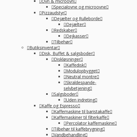
Ovn & microovn
Specialovne og microovne
Pizzaudstyr
Dejælter og Rulleborde
Dejælter
Redskaber
Dejkasser
Tilbehør
Butiksinventar
Disk, Buffet & salgsboder
Diskløsninger
Kaffedisk
Modulopbygget
Neutral montre
Skraldespande-
selvbetjening
Salgsboder
Uden indreting
Kaffe og Espresso
Kaffemaskine til baristakaffe
Kaffemaskiner til filterkaffe
Percolator kaffemaskine
Tilbehør til kaffebrygning
Vandbehandling