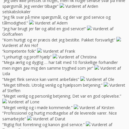
“Jeg blev ikke presset til noget, men fik nogle seriøse svar på mine
spørgsmål. Jeg vender tilbage”
Vurderet af Arden
selskabslokaler
“Jeg fik svar på mine spørgsmål, og der var god service og
tålmodighed.”
Vurderet af Adem
“Jeg har brugt jer før og altid en god service!”
Vurderet af
Golfcafeen
“Kom hurtigt og er præcis det jeg bestilte. Pakket forsvarligt”
Vurderet af Ani Hof
“kompetente folk”
Vurderet af Frank
“Lynhurtigt og proff hjælp”
Vurderet af Christina
“Mega ærlig og dygtig … har talt med 10 forskellige forhandler
men ingen gav mig den samme tryghed som jer”
Vurderet af
Lida
“Meget flink service kan varmt anbefales”
Vurderet af Ole
“Meget tilfreds. Utrolig venlig og hjælpsom betjening.”
Vurderet
af Steffen
“Meget venlig og personlig betjening. Det var en god oplevelse.”
Vurderet af Lone
“Meget venlig og i møde kommende.”
Vurderet af Kirsten
“Professionel og hurtig modtagelse af de leverede varer. Nice
samarbejde”
Vurderet af Darut
“Rigtig flot forretning og kanon god service.”
Vurderet af