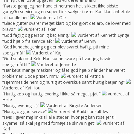
“Fin fyr, der løste opgaven”
Vurderet af Marlu
“Første gang jeg har handlet her,men helt sikkert ikke sidste
gang,Go service og en super flink sælger i røret Kan klart anbefale
at handle her”
Vurderet af Ole
“Glade gutter svarer meget klart og for gjort det arb, de lover med
bravør”
Vurderet af Isken
“God faglig og personlig betjening.”
Vurderet af Kenneth Lynge
“God hjælp fra service afd”
Vurderet af Benny
“God kundebetjening og der blev svaret høfligt på mine
spørgsmål.”
Vurderet af Kaj
“God snak med Keld Han kunne svare på hvad jeg havde
spørgsmål til “
Vurderet af Jeanette
“Har købt mange maskiner og fået god hjælp når der har været
problemer. Gode priser, mm.”
Vurderet af Patricia
“Hjemmeside nem og hurtig at overskue samt hurtig betjening”
Vurderet af Kai Hou
“Hurtig køb og hurtig levering ! Ikke så meget pjat “
Vurderet af
Helle
“Hurtig levering. :-)”
Vurderet af Birgitte Andersen
“Hurtig og god service”
Vurderet af Build consult Ivs
“Hvis I giver mig links til alle steder, hvor jeg kan rose jer til
skyerne, så skal jeg med fornøjelse skrive niget”
Vurderet af
Karl