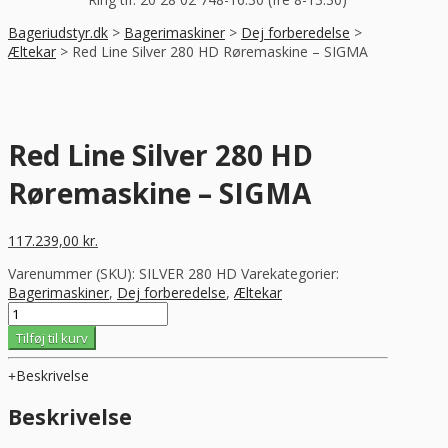
Bageriudstyr.dk
>
Bagerimaskiner
>
Dej forberedelse
>
Æltekar
>
Red Line Silver 280 HD Røremaskine – SIGMA
Red Line Silver 280 HD
Røremaskine – SIGMA
117.239,00
kr.
Varenummer (SKU):
SILVER 280 HD
Varekategorier:
Bagerimaskiner
,
Dej forberedelse
,
Æltekar
Red
Line
Tilføj til kurv
Silver
280
Beskrivelse
HD
Røremaskine
Beskrivelse
-
SIGMA