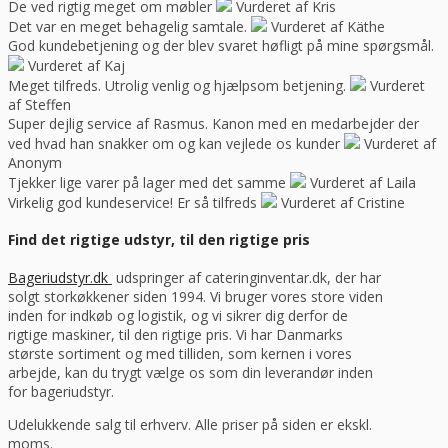
De ved rigtig meget om møbler
Vurderet af Kris
Det var en meget behagelig samtale.
Vurderet af Käthe
God kundebetjening og der blev svaret høfligt på mine spørgsmål.
Vurderet af Kaj
Meget tilfreds. Utrolig venlig og hjælpsom betjening.
Vurderet
af Steffen
Super dejlig service af Rasmus. Kanon med en medarbejder der
ved hvad han snakker om og kan vejlede os kunder
Vurderet af
Anonym
Tjekker lige varer på lager med det samme
Vurderet af Laila
Virkelig god kundeservice! Er så tilfreds
Vurderet af Cristine
Find det rigtige udstyr, til den rigtige pris
Bageriudstyr.dk
udspringer af cateringinventar.dk, der har
solgt storkøkkener siden 1994. Vi bruger vores store viden
inden for indkøb og logistik, og vi sikrer dig derfor de
rigtige maskiner, til den rigtige pris. Vi har Danmarks
største sortiment og med tilliden, som kernen i vores
arbejde, kan du trygt vælge os som din leverandør inden
for bageriudstyr.
Udelukkende salg til erhverv. Alle priser på siden er ekskl.
moms.