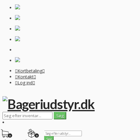
Kortbetaling
Kontakt
Log ind
0
0