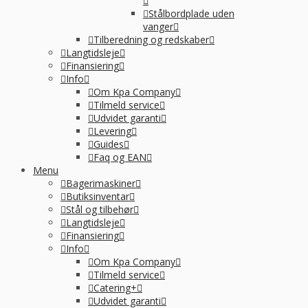
Stålbordplade uden
vanger
Tilberedning og redskaber
Langtidsleje
Finansiering
Info
Om Kpa Company
Tilmeld service
Udvidet garanti
Levering
Guides
Faq og EAN
Menu
Bagerimaskiner
Butiksinventar
Stål og tilbehør
Langtidsleje
Finansiering
Info
Om Kpa Company
Tilmeld service
Catering+
Udvidet garanti