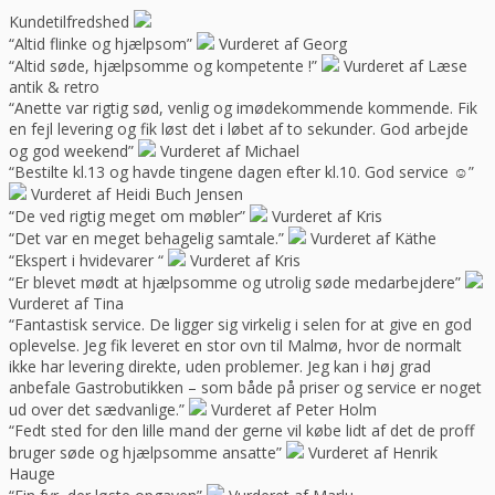
Kundetilfredshed
“Altid flinke og hjælpsom”
Vurderet af Georg
“Altid søde, hjælpsomme og kompetente !”
Vurderet af Læse
antik & retro
“Anette var rigtig sød, venlig og imødekommende kommende. Fik
en fejl levering og fik løst det i løbet af to sekunder. God arbejde
og god weekend”
Vurderet af Michael
“Bestilte kl.13 og havde tingene dagen efter kl.10. God service ☺”
Vurderet af Heidi Buch Jensen
“De ved rigtig meget om møbler”
Vurderet af Kris
“Det var en meget behagelig samtale.”
Vurderet af Käthe
“Ekspert i hvidevarer “
Vurderet af Kris
“Er blevet mødt at hjælpsomme og utrolig søde medarbejdere”
Vurderet af Tina
“Fantastisk service. De ligger sig virkelig i selen for at give en god
oplevelse. Jeg fik leveret en stor ovn til Malmø, hvor de normalt
ikke har levering direkte, uden problemer. Jeg kan i høj grad
anbefale Gastrobutikken – som både på priser og service er noget
ud over det sædvanlige.”
Vurderet af Peter Holm
“Fedt sted for den lille mand der gerne vil købe lidt af det de proff
bruger søde og hjælpsomme ansatte”
Vurderet af Henrik
Hauge