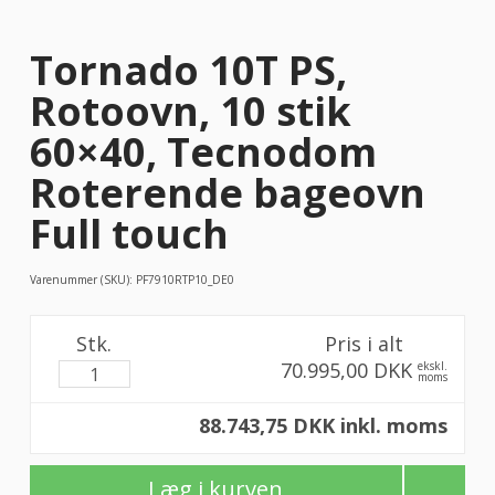
Tornado 10T PS,
Rotoovn, 10 stik
60×40, Tecnodom
Roterende bageovn
Full touch
Varenummer (SKU):
PF7910RTP10_DE0
Stk.
Pris i alt
70.995,00 DKK
ekskl.
moms
88.743,75 DKK inkl. moms
Læg i kurven