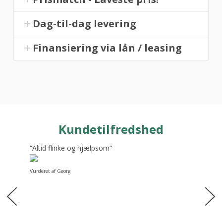
Tecnodom
Roterende
Dag-til-dag levering
bageovn
Full
Finansiering via lån / leasing
touch
antal
Kundetilfredshed
“Altid flinke og hjælpsom”
Vurderet af Georg