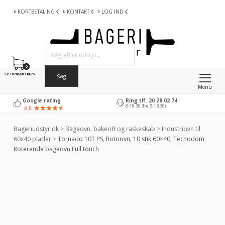
KORTBETALING
KONTAKT
LOG IND
0
Se indkøbskurv
Menu
Google rating
Ring tlf. 20 28 02 74
8-16.30 (fre 8-13.30)
Bageriudstyr.dk
>
Bageovn, bakeoff og raskeskab
>
Industriovn til
60x40 plader
>
Tornado 10T PS, Rotoovn, 10 stik 60×40, Tecnodom
Roterende bageovn Full touch