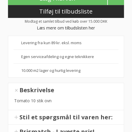
Tilføj til tilbudsliste
Modtag et samlet tilbud ved køb over 15.000 DKK
Læs mere om tilbudslisten her
Levering fra kun 89 kr. eksl. moms
Egen serviceafdeling og egne teknikkere
10.000 m2 lager og hurtig levering
Tornado
Beskrivelse
10T
PS,
Tornato 10 stik ovn
Rotoovn,
10
Stil et spørgsmål til varen her:
stik
60x40,
Prismatch - Laveste pris!