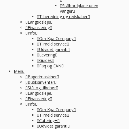
Stålbordplade uden
vanger
Tilberedning og redskaber
Langtidsleje
Finansiering
Info
Om Kpa Company
Tilmeld service
Udvidet garanti
Levering
Guides
Faq og EAN
Menu
Bagerimaskiner
Butiksinventar
Stål og tilbehør
Langtidsleje
Finansiering
Info
Om Kpa Company
Tilmeld service
Catering+
Udvidet garanti