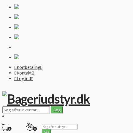
Kortbetaling
Kontakt
Log ind
0
0