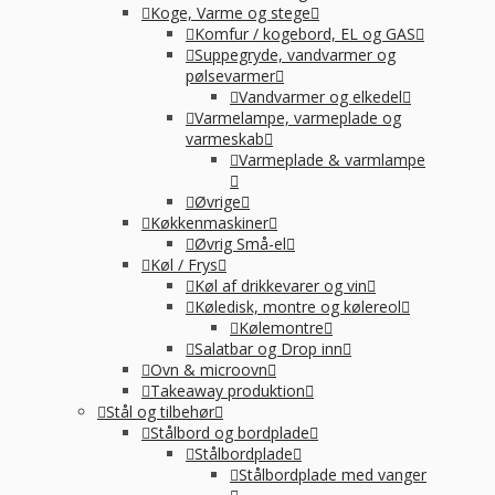
Koge, Varme og stege
Komfur / kogebord, EL og GAS
Suppegryde, vandvarmer og
pølsevarmer
Vandvarmer og elkedel
Varmelampe, varmeplade og
varmeskab
Varmeplade & varmlampe
Øvrige
Køkkenmaskiner
Øvrig Små-el
Køl / Frys
Køl af drikkevarer og vin
Køledisk, montre og kølereol
Kølemontre
Salatbar og Drop inn
Ovn & microovn
Takeaway produktion
Stål og tilbehør
Stålbord og bordplade
Stålbordplade
Stålbordplade med vanger