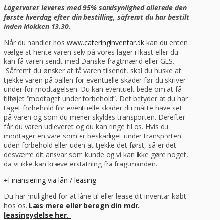
Lagervarer leveres med 95% sandsynlighed allerede den
første hverdag efter din bestilling, såfremt du har bestilt
inden klokken 13.30.
Når du handler hos
www.cateringinventar.dk
kan du enten
vælge at hente varen selv på vores lager i Ikast eller du
kan få varen sendt med Danske fragtmænd eller GLS.
Såfremt du ønsker at få varen tilsendt, skal du huske at
tjekke varen på pallen for eventuelle skader før du skriver
under for modtagelsen. Du kan eventuelt bede om at få
tilføjet “modtaget under forbehold”. Det betyder at du har
taget forbehold for eventuelle skader du måtte have set
på varen og som du mener skyldes transporten. Derefter
får du varen udleveret og du kan ringe til os. Hvis du
modtager en vare som er beskadiget under transporten
uden forbehold eller uden at tjekke det først, så er det
desværre dit ansvar som kunde og vi kan ikke gøre noget,
da vi ikke kan kræve erstatning fra fragtmanden.
Finansiering via lån / leasing
Du har mulighed for at låne til eller lease dit inventar købt
hos os.
Læs mere eller beregn din mdr.
leasingydelse her.