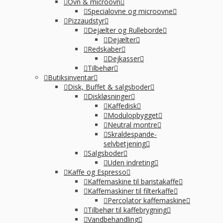
Ovn & microovn
Specialovne og microovne
Pizzaudstyr
Dejælter og Rulleborde
Dejælter
Redskaber
Dejkasser
Tilbehør
Butiksinventar
Disk, Buffet & salgsboder
Diskløsninger
Kaffedisk
Modulopbygget
Neutral montre
Skraldespande-
selvbetjening
Salgsboder
Uden indreting
Kaffe og Espresso
Kaffemaskine til baristakaffe
Kaffemaskiner til filterkaffe
Percolator kaffemaskine
Tilbehør til kaffebrygning
Vandbehandling