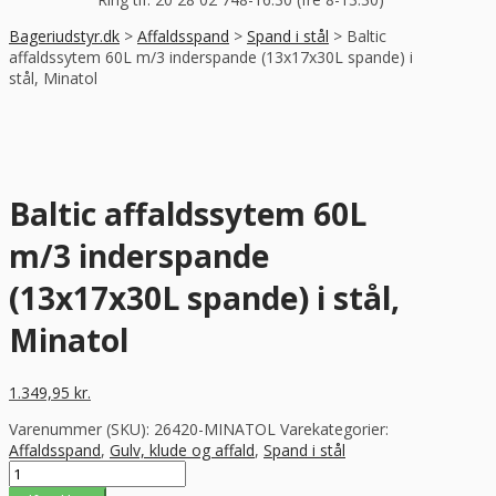
Bageriudstyr.dk
>
Affaldsspand
>
Spand i stål
>
Baltic
affaldssytem 60L m/3 inderspande (13x17x30L spande) i
stål, Minatol
Baltic affaldssytem 60L
m/3 inderspande
(13x17x30L spande) i stål,
Minatol
1.349,95
kr.
Varenummer (SKU):
26420-MINATOL
Varekategorier:
Affaldsspand
,
Gulv, klude og affald
,
Spand i stål
Baltic
affaldssytem