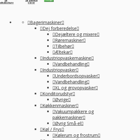
Se
Se gemte
ndkøbskurv
varer
Bagerimaskiner
Dej forberedelse
Dejæltere og mixere
Røremaskiner
Tilbehør
Æltekar
Industriopvaskemaskine
Vandbehandling
Industriopvasker
Underbordsopvasker
Vandbehandling
XL og grovopvasker
Konditorudstyr
Øvrige
Køkkenmaskiner
Vakuumpakkere og
pakkemaskiner
Øvrig Små-el
Køl / Frys
Kølerum og frostrum