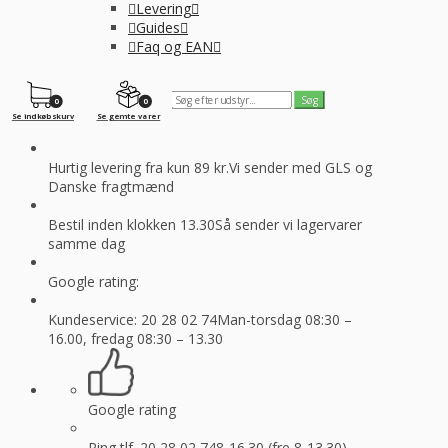
Levering
Guides
Faq og EAN
0
0
Se indkøbskurv
Se gemte varer
Hurtig levering fra kun 89 kr.
Vi sender med GLS og
Danske fragtmænd
Bestil inden klokken 13.30
Så sender vi lagervarer
samme dag
Google rating:
Kundeservice: 20 28 02 74
Man-torsdag 08:30 –
16.00, fredag 08:30 – 13.30
Google rating
Ring tlf. 20 28 02 74
8-16.30 (fre 8-13.30)