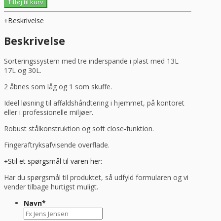
Tilføj til kurv
60L
m/3
Beskrivelse
inderspande
(13x17x30L
Beskrivelse
spande)
i
Sorteringssystem med tre inderspande i plast med 13L
stål,
17L og 30L.
Minatol
antal
2 åbnes som låg og 1 som skuffe.
Ideel løsning til affaldshåndtering i hjemmet, på kontoret
eller i professionelle miljøer.
Robust stålkonstruktion og soft close-funktion.
Fingeraftryksafvisende overflade.
Stil et spørgsmål til varen her:
Har du spørgsmål til produktet, så udfyld formularen og vi
vender tilbage hurtigst muligt.
Navn
*