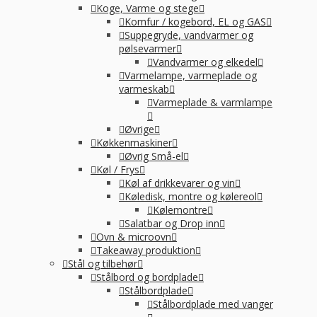
Koge, Varme og stege
Komfur / kogebord, EL og GAS
Suppegryde, vandvarmer og
pølsevarmer
Vandvarmer og elkedel
Varmelampe, varmeplade og
varmeskab
Varmeplade & varmlampe
Øvrige
Køkkenmaskiner
Øvrig Små-el
Køl / Frys
Køl af drikkevarer og vin
Køledisk, montre og kølereol
Kølemontre
Salatbar og Drop inn
Ovn & microovn
Takeaway produktion
Stål og tilbehør
Stålbord og bordplade
Stålbordplade
Stålbordplade med vanger