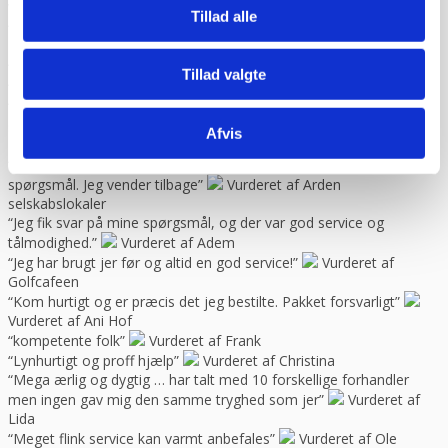
Vurderet af Kai Hou
Tillad alle
“Hurtig køb og hurtig levering ! Ikke så meget pjat “
Vurderet af
Helle
“Hurtig levering. :-)”
Vurderet af Birgitte Andersen
Tillad valgte
“Hurtig og god service”
Vurderet af Build consult Ivs
“Hvis I giver mig links til alle steder, hvor jeg kan rose jer til
skyerne, så skal jeg med fornøjelse skrive niget”
Vurderet af
Afvis
Karl
“Jeg blev ikke presset til noget, men fik nogle seriøse svar på mine
spørgsmål. Jeg vender tilbage”
Vurderet af Arden
selskabslokaler
“Jeg fik svar på mine spørgsmål, og der var god service og
tålmodighed.”
Vurderet af Adem
“Jeg har brugt jer før og altid en god service!”
Vurderet af
Golfcafeen
“Kom hurtigt og er præcis det jeg bestilte. Pakket forsvarligt”
Vurderet af Ani Hof
“kompetente folk”
Vurderet af Frank
“Lynhurtigt og proff hjælp”
Vurderet af Christina
“Mega ærlig og dygtig … har talt med 10 forskellige forhandler
men ingen gav mig den samme tryghed som jer”
Vurderet af
Lida
“Meget flink service kan varmt anbefales”
Vurderet af Ole