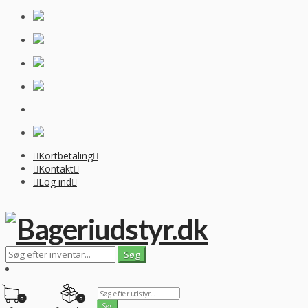
Kortbetaling
Kontakt
Log ind
0
0