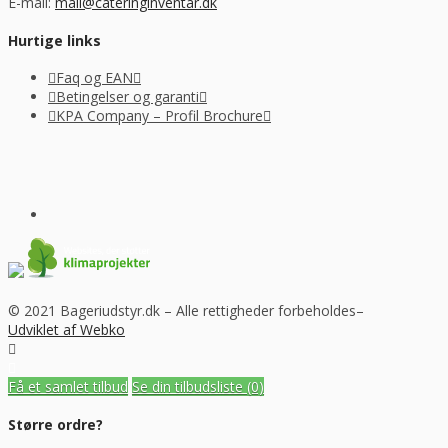
E-mail:
mail@cateringinventar.dk
Hurtige links
Faq og EAN
Betingelser og garanti
KPA Company – Profil Brochure
© 2021 Bageriudstyr.dk – Alle rettigheder forbeholdes–
Udviklet af Webko
Få et samlet tilbud
Se din tilbudsliste
(0)
Større ordre?