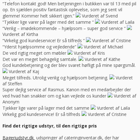
“Telefon kontakt god! Men betjeningen i butikken var til 13 med pil
op. En sjælden positiv fantastisk oplevelse, som jeg sent vil
glemme! Kommer helt sikkert igen.”
Vurderet af Svend
“Tjekker lige varer på lager med det samme “
Vurderet af Laila
“Venlig – imødekommende – hjælpsom – super god service “
Vurderet af Kirtha
“Virkelig god kundeservice! Er så tilfreds “
Vurderet af Cristine
“Yderst hjælpsomme og vejledende”
Vurderet af Michael
De ved rigtig meget om møbler
Vurderet af Kris
Det var en meget behagelig samtale.
Vurderet af Käthe
God kundebetjening og der blev svaret høfligt på mine spørgsmål.
Vurderet af Kaj
Meget tilfreds. Utrolig venlig og hjælpsom betjening.
Vurderet
af Steffen
Super dejlig service af Rasmus. Kanon med en medarbejder der
ved hvad han snakker om og kan vejlede os kunder
Vurderet af
Anonym
Tjekker lige varer på lager med det samme
Vurderet af Laila
Virkelig god kundeservice! Er så tilfreds
Vurderet af Cristine
Find det rigtige udstyr, til den rigtige pris
Bageriudstyr.dk
udspringer af cateringinventar.dk, der har