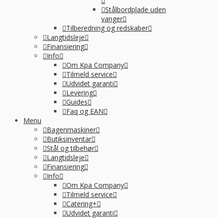
Stålbordplade uden
vanger
Tilberedning og redskaber
Langtidsleje
Finansiering
Info
Om Kpa Company
Tilmeld service
Udvidet garanti
Levering
Guides
Faq og EAN
Menu
Bagerimaskiner
Butiksinventar
Stål og tilbehør
Langtidsleje
Finansiering
Info
Om Kpa Company
Tilmeld service
Catering+
Udvidet garanti