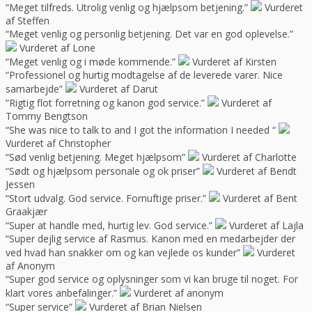
“Meget tilfreds. Utrolig venlig og hjælpsom betjening.”
Vurderet
af Steffen
“Meget venlig og personlig betjening. Det var en god oplevelse.”
Vurderet af Lone
“Meget venlig og i møde kommende.”
Vurderet af Kirsten
“Professionel og hurtig modtagelse af de leverede varer. Nice
samarbejde”
Vurderet af Darut
“Rigtig flot forretning og kanon god service.”
Vurderet af
Tommy Bengtson
“She was nice to talk to and I got the information I needed “
Vurderet af Christopher
“Sød venlig betjening. Meget hjælpsom”
Vurderet af Charlotte
“Sødt og hjælpsom personale og ok priser”
Vurderet af Bendt
Jessen
“Stort udvalg. God service. Fornuftige priser.”
Vurderet af Bent
Graakjær
“Super at handle med, hurtig lev. God service.”
Vurderet af Lajla
“Super dejlig service af Rasmus. Kanon med en medarbejder der
ved hvad han snakker om og kan vejlede os kunder”
Vurderet
af Anonym
“Super god service og oplysninger som vi kan bruge til noget. For
klart vores anbefalinger.”
Vurderet af anonym
“Super service”
Vurderet af Brian Nielsen