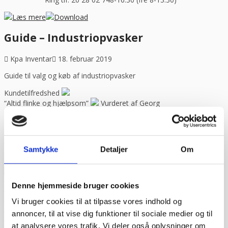
Læs mere
Download
Guide – Industriopvasker
Kpa Inventar
18. februar 2019
Guide til valg og køb af industriopvasker
Kundetilfredshed
“Altid flinke og hjælpsom”
Vurderet af Georg
“Altid søde, hjælpsomme og kompetente !”
Vurderet af Læse
antik & retro
“Anette var rigtig sød, venlig og imødekommende kommende. Fik
en fejl levering og fik løst det i løbet af to sekunder. God arbejde
Samtykke
Detaljer
Om
og god weekend”
Vurderet af Michael
“Bestilte kl.13 og havde tingene dagen efter kl.10. God service ☺”
Vurderet af Heidi Buch Jensen
“De ved rigtig meget om møbler”
Vurderet af Kris
Denne hjemmeside bruger cookies
“Det var en meget behagelig samtale.”
Vurderet af Käthe
Vi bruger cookies til at tilpasse vores indhold og
“Ekspert i hvidevarer “
Vurderet af Kris
“Er blevet mødt at hjælpsomme og utrolig søde medarbejdere”
annoncer, til at vise dig funktioner til sociale medier og til
Vurderet af Tina
at analysere vores trafik. Vi deler også oplysninger om