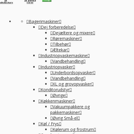
Se
Se gemte
ndkøbskurv
varer
Bagerimaskiner
Dej forberedelse
Dejæltere og mixere
Røremaskiner
Tilbehør
Æltekar
Industriopvaskemaskine
Vandbehandling
Industriopvasker
Underbordsopvasker
Vandbehandling
XL og grovopvasker
Konditorudstyr
Øvrige
Køkkenmaskiner
Vakuumpakkere og
pakkemaskiner
Øvrig Små-el
Køl / Frys
Kølerum og frostrum