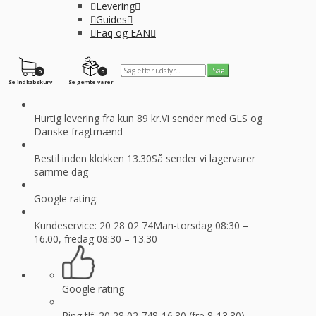
Levering
Guides
Faq og EAN
0
0
Se indkøbskurv
Se gemte varer
Hurtig levering fra kun 89 kr.
Vi sender med GLS og
Danske fragtmænd
Bestil inden klokken 13.30
Så sender vi lagervarer
samme dag
Google rating:
Kundeservice: 20 28 02 74
Man-torsdag 08:30 –
16.00, fredag 08:30 – 13.30
Google rating
Ring tlf. 20 28 02 74
8-16.30 (fre 8-13.30)