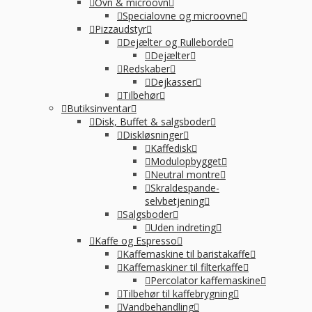
Ovn & microovn
Specialovne og microovne
Pizzaudstyr
Dejælter og Rulleborde
Dejælter
Redskaber
Dejkasser
Tilbehør
Butiksinventar
Disk, Buffet & salgsboder
Diskløsninger
Kaffedisk
Modulopbygget
Neutral montre
Skraldespande-
selvbetjening
Salgsboder
Uden indreting
Kaffe og Espresso
Kaffemaskine til baristakaffe
Kaffemaskiner til filterkaffe
Percolator kaffemaskine
Tilbehør til kaffebrygning
Vandbehandling