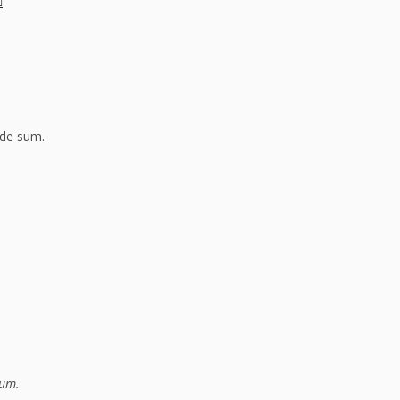
ede sum.
sum.