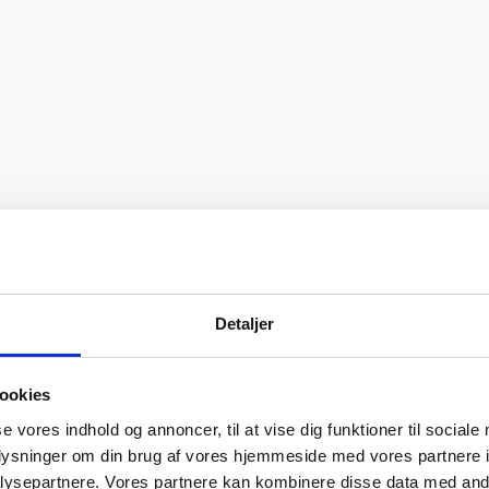
Detaljer
 levering og fik løst det i løbet af to sekunder. God arbejde og god we
ookies
se vores indhold og annoncer, til at vise dig funktioner til sociale
oplysninger om din brug af vores hjemmeside med vores partnere i
ysepartnere. Vores partnere kan kombinere disse data med andr