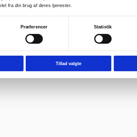
et fra din brug af deres tjenester.
ragtmænd
Præferencer
Statistik
08:30 – 13.30
Tillad valgte
levelse. Jeg fik leveret en stor ovn til Malmø, hvor de normalt ikke har l
sædvanlige.”
bruger søde og hjælpsomme ansatte”