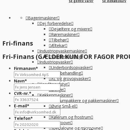
Se gemte varer
Se indkøbskurv
Bagerimaskiner
Dej forberedelse
Dejæltere og mixere
Røremaskiner
Tilbehør
Fri-finans
Æltekar
Industriopvaskemaskine
Fri-Finans (GÆLDER KUN FOR FAGOR PR
Vandbehandling
Industriopvasker
Underbordsopvasker
Firmanavn
*
Vandbehandling
XL og grovopvasker
Navn
*
Konditorudstyr
Øvrige
CVR-nr.
*
Køkkenmaskiner
Vakuumpakkere og pakkemaskiner
E-mail
*
Øvrig Små-el
Køl / Frys
Kølerum og frostrum
Telefon
*
Ovn & microovn
Specialovne og microovne