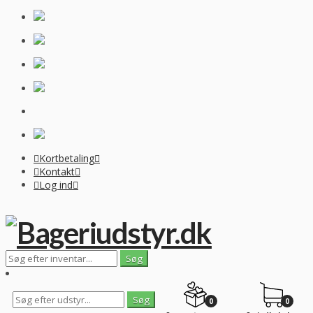
Kortbetaling
Kontakt
Log ind
0
0