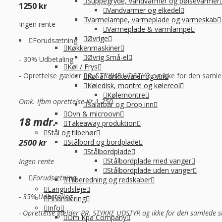
Suppegryde, vandvarmer og pølsevarmer
1250 kr
Vandvarmer og elkedel
Varmelampe, varmeplade og varmeskab
Ingen rente
Varmeplade & varmlampe
Øvrige
Forudsætning:
Køkkenmaskiner
Øvrig Små-el
- 30% Udbetaling
Køl / Frys
- Oprettelse gælder PR. STYKKE UDSTYR og ikke for den saml
Køl af drikkevarer og vin
Køledisk, montre og kølereol
Kølemontre
Omk. Ifbm oprettelse Kr 1.250
Salatbar og Drop inn
Ovn & microovn
18 mdr.
Takeaway produktion
Stål og tilbehør
Stålbord og bordplade
2500 kr
Stålbordplade
Stålbordplade med vanger
Ingen rente
Stålbordplade uden vanger
Forudsætning:
Tilberedning og redskaber
Langtidsleje
- 35% Udbetaling
Finansiering
Info
- Oprettelse gælder PR. STYKKE UDSTYR og ikke for den samlede 
Om Kpa Company