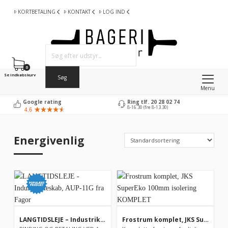
KORTBETALING
KONTAKT
LOG IND
0
Se indkøbskurv
Menu
Google rating
Ring tlf. 20 28 02 74
8-16.30 (fre 8-13.30)
Energivenlig
LANGTIDSLEJE – Industrikøleskab, AUP-11G fra Fagor
Frostrum komplet, JKS SuperEko 100mm isolering KOMPLET