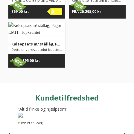
BINDING OG BETALING VED AFTALENS INDGÅELSE: Før levering betal...
Komplette frostrum fra Italienske Tecnodom / JKS. PRISEN ER IN...
A
369,00
kr.
FRA
26.295,00
kr.
Køleopsats m/ stållåg, Fagor EMIT, Topkvalitet
Dette er vores absolut bedste køleopsats fra spanske Fagor. Fa...
FRA
4.895,00
kr.
Kundetilfredshed
“Altid flinke og hjælpsom”
Vurderet af Georg