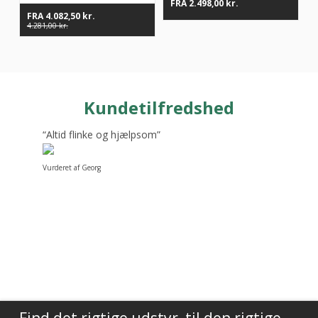
FRA
2.498,00
kr.
FRA
4.082,50
kr.
4.281,00
kr.
Kundetilfredshed
“Altid flinke og hjælpsom”
Vurderet af Georg
Find det rigtige udstyr, til den rigtige