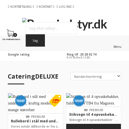
KORTBETALING
KONTAKT
LOG IND
0
Se indkøbskurv
Menu
Google rating
Ring tlf. 20 28 02 74
8-16.30 (fre 8-13.30)
CateringDELUXE
-28%
RABAT
PREMIUM
Stikvogn til 4 opvaskebakker, fuldsvejst VTB4 fra Magorex
PREMIUM
Stikvogn til 4 opvaskebakker Med eller uden vulstkant &...
Rullebord i stål med underhylde, kraftig model, mange størrelser
Vores solide stålborde er fra samme fabrik som disse rullebord...