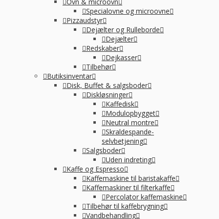
Ovn & microovn
Specialovne og microovne
Pizzaudstyr
Dejælter og Rulleborde
Dejælter
Redskaber
Dejkasser
Tilbehør
Butiksinventar
Disk, Buffet & salgsboder
Diskløsninger
Kaffedisk
Modulopbygget
Neutral montre
Skraldespande-
selvbetjening
Salgsboder
Uden indreting
Kaffe og Espresso
Kaffemaskine til baristakaffe
Kaffemaskiner til filterkaffe
Percolator kaffemaskine
Tilbehør til kaffebrygning
Vandbehandling