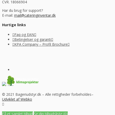
CVR. 18066904
Har du brug for support?
E-mail:
mail@cateringinventar.dk
Hurtige links
Faq og EAN
Betingelser og garanti
KPA Company – Profil Brochure
© 2021 Bageriudstyr.dk – Alle rettigheder forbeholdes–
Udviklet af Webko
Få et samlet tilbud
Se din tilbudsliste
(0)