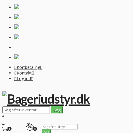
Kortbetaling
Kontakt
Log ind
0
0