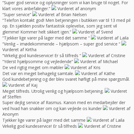
“Super god service og oplysninger som vi kan bruge til noget. For
klart vores anbefalinger.”
Vurderet af anonym
“Super service”
Vurderet af Brian Nielsen
“Telefon kontakt god! Men betjeningen i butikken var til 13 med pil
op. En sjælden positiv fantastisk oplevelse, som jeg sent vil
glemme! Kommer helt sikkert igen.”
Vurderet af Svend
“Tjekker lige varer på lager med det samme “
Vurderet af Laila
“Venlig – imødekommende – hjælpsom – super god service “
Vurderet af Kirtha
“Virkelig god kundeservice! Er så tilfreds “
Vurderet af Cristine
“Yderst hjælpsomme og vejledende”
Vurderet af Michael
De ved rigtig meget om møbler
Vurderet af Kris
Det var en meget behagelig samtale.
Vurderet af Käthe
God kundebetjening og der blev svaret høfligt på mine spørgsmål.
Vurderet af Kaj
Meget tilfreds. Utrolig venlig og hjælpsom betjening.
Vurderet
af Steffen
Super dejlig service af Rasmus. Kanon med en medarbejder der
ved hvad han snakker om og kan vejlede os kunder
Vurderet af
Anonym
Tjekker lige varer på lager med det samme
Vurderet af Laila
Virkelig god kundeservice! Er så tilfreds
Vurderet af Cristine