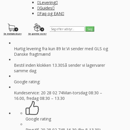
Levering
Guides
Faq og EAN
0
0
Se indkøbskurv
Se gemte varer
Hurtig levering fra kun 89 kr.
Vi sender med GLS og
Danske fragtmænd
Bestil inden klokken 13.30
Så sender vi lagervarer
samme dag
Google rating:
Kundeservice: 20 28 02 74
Man-torsdag 08:30 –
16.00, fredag 08:30 – 13.30
Google rating
Ring tlf. 20 28 02 74
8-16.30 (fre 8-13.30)