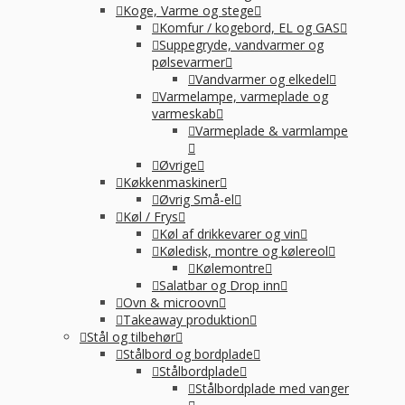
Koge, Varme og stege
Komfur / kogebord, EL og GAS
Suppegryde, vandvarmer og
pølsevarmer
Vandvarmer og elkedel
Varmelampe, varmeplade og
varmeskab
Varmeplade & varmlampe
Øvrige
Køkkenmaskiner
Øvrig Små-el
Køl / Frys
Køl af drikkevarer og vin
Køledisk, montre og kølereol
Kølemontre
Salatbar og Drop inn
Ovn & microovn
Takeaway produktion
Stål og tilbehør
Stålbord og bordplade
Stålbordplade
Stålbordplade med vanger