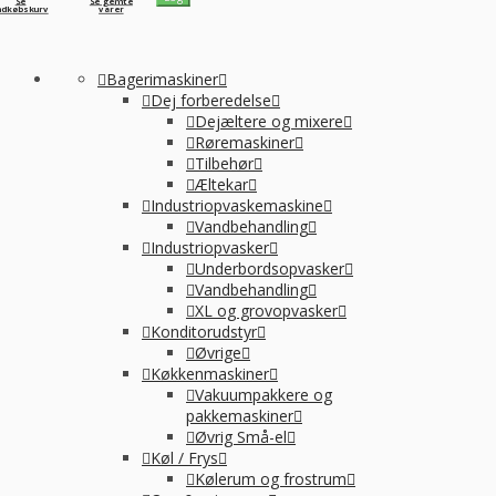
Se
Se gemte
ndkøbskurv
varer
Bagerimaskiner
Dej forberedelse
Dejæltere og mixere
Røremaskiner
Tilbehør
Æltekar
Industriopvaskemaskine
Vandbehandling
Industriopvasker
Underbordsopvasker
Vandbehandling
XL og grovopvasker
Konditorudstyr
Øvrige
Køkkenmaskiner
Vakuumpakkere og
pakkemaskiner
Øvrig Små-el
Køl / Frys
Kølerum og frostrum