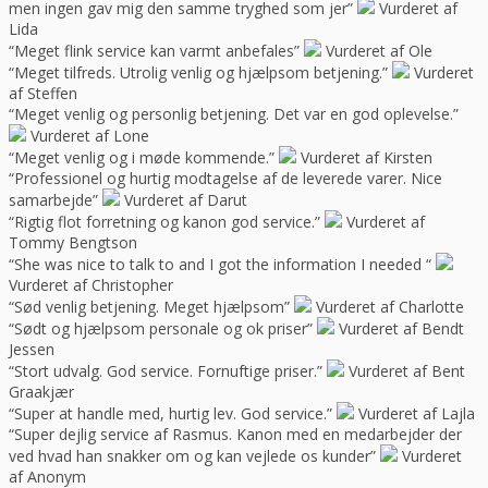
men ingen gav mig den samme tryghed som jer”
Vurderet af
Lida
“Meget flink service kan varmt anbefales”
Vurderet af Ole
“Meget tilfreds. Utrolig venlig og hjælpsom betjening.”
Vurderet
af Steffen
“Meget venlig og personlig betjening. Det var en god oplevelse.”
Vurderet af Lone
“Meget venlig og i møde kommende.”
Vurderet af Kirsten
“Professionel og hurtig modtagelse af de leverede varer. Nice
samarbejde”
Vurderet af Darut
“Rigtig flot forretning og kanon god service.”
Vurderet af
Tommy Bengtson
“She was nice to talk to and I got the information I needed “
Vurderet af Christopher
“Sød venlig betjening. Meget hjælpsom”
Vurderet af Charlotte
“Sødt og hjælpsom personale og ok priser”
Vurderet af Bendt
Jessen
“Stort udvalg. God service. Fornuftige priser.”
Vurderet af Bent
Graakjær
“Super at handle med, hurtig lev. God service.”
Vurderet af Lajla
“Super dejlig service af Rasmus. Kanon med en medarbejder der
ved hvad han snakker om og kan vejlede os kunder”
Vurderet
af Anonym