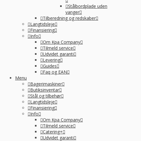
Stålbordplade uden
vanger
Tilberedning og redskaber
Langtidsleje
Finansiering
Info
Om Kpa Company
Tilmeld service
Udvidet garanti
Levering
Guides
Faq og EAN
Menu
Bagerimaskiner
Butiksinventar
Stål og tilbehør
Langtidsleje
Finansiering
Info
Om Kpa Company
Tilmeld service
Catering+
Udvidet garanti