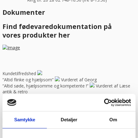
Dokumenter
Find fødevaredokumentation på
vores produkter her
Kundetilfredshed
“Altid flinke og hjælpsom”
Vurderet af Georg
“Altid søde, hjælpsomme og kompetente !”
Vurderet af Læse
antik & retro
“Anette var rigtig sød, venlig og imødekommende kommende. Fik
en fejl levering og fik løst det i løbet af to sekunder. God arbejde
og god weekend”
Vurderet af Michael
“Bestilte kl.13 og havde tingene dagen efter kl.10. God service ☺”
Samtykke
Detaljer
Om
Vurderet af Heidi Buch Jensen
“De ved rigtig meget om møbler”
Vurderet af Kris
“Det var en meget behagelig samtale.”
Vurderet af Käthe