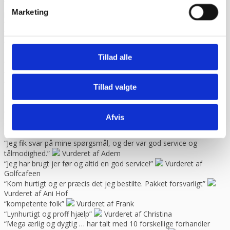
“Har købt mange maskiner og fået god hjælp når der har været
Marketing
problemer. Gode priser, mm.”
Vurderet af Patricia
“Hjemmeside nem og hurtig at overskue samt hurtig betjening”
Vurderet af Kai Hou
“Hurtig køb og hurtig levering ! Ikke så meget pjat “
Vurderet af
Helle
Tillad alle
“Hurtig levering. :-)”
Vurderet af Birgitte Andersen
“Hurtig og god service”
Vurderet af Build consult Ivs
“Hvis I giver mig links til alle steder, hvor jeg kan rose jer til
Tillad valgte
skyerne, så skal jeg med fornøjelse skrive niget”
Vurderet af
Karl
“Jeg blev ikke presset til noget, men fik nogle seriøse svar på mine
Afvis
spørgsmål. Jeg vender tilbage”
Vurderet af Arden
selskabslokaler
“Jeg fik svar på mine spørgsmål, og der var god service og
tålmodighed.”
Vurderet af Adem
“Jeg har brugt jer før og altid en god service!”
Vurderet af
Golfcafeen
“Kom hurtigt og er præcis det jeg bestilte. Pakket forsvarligt”
Vurderet af Ani Hof
“kompetente folk”
Vurderet af Frank
“Lynhurtigt og proff hjælp”
Vurderet af Christina
“Mega ærlig og dygtig … har talt med 10 forskellige forhandler