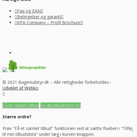
Faq og EAN
Betingelser og garanti
KPA Company – Profil Brochure
© 2021 Bageriudstyr.dk – Alle rettigheder forbeholdes–
Udviklet af Webko
Få et samlet tilbud
Se din tilbudsliste
(0)
Større ordre?
Prøv "Få et samlet tilbud" funktionen ved at sætte flueben i “Tilføj
til min tilbudsliste” under læg i kurven knappen.