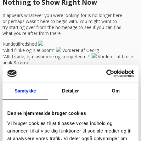
Nothing to Show Right Now
It appears whatever you were looking for is no longer here
or perhaps wasn't here to begin with. You might want to
try starting over from the homepage to see if you can find
what you're after from there.
Kundetilfredshed
“Altid flinke og hjælpsom”
Vurderet af Georg
“Altid søde, hjælpsomme og kompetente !”
Vurderet af Læse
antik & retro
“Anette var rigtig sød, venlig og imødekommende kommende. Fik
en fejl levering og fik løst det i løbet af to sekunder. God arbejde
og god weekend”
Vurderet af Michael
“Bestilte kl.13 og havde tingene dagen efter kl.10. God service ☺”
Samtykke
Detaljer
Om
Vurderet af Heidi Buch Jensen
“De ved rigtig meget om møbler”
Vurderet af Kris
“Det var en meget behagelig samtale.”
Vurderet af Käthe
“Ekspert i hvidevarer “
Vurderet af Kris
Denne hjemmeside bruger cookies
“Er blevet mødt at hjælpsomme og utrolig søde medarbejdere”
Vi bruger cookies til at tilpasse vores indhold og
Vurderet af Tina
“Fantastisk service. De ligger sig virkelig i selen for at give en god
annoncer, til at vise dig funktioner til sociale medier og til
oplevelse. Jeg fik leveret en stor ovn til Malmø, hvor de normalt
at analysere vores trafik. Vi deler også oplysninger om