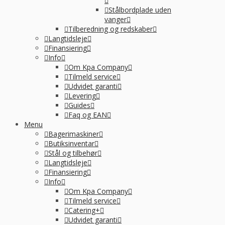
Stålbordplade uden
vanger
Tilberedning og redskaber
Langtidsleje
Finansiering
Info
Om Kpa Company
Tilmeld service
Udvidet garanti
Levering
Guides
Faq og EAN
Menu
Bagerimaskiner
Butiksinventar
Stål og tilbehør
Langtidsleje
Finansiering
Info
Om Kpa Company
Tilmeld service
Catering+
Udvidet garanti