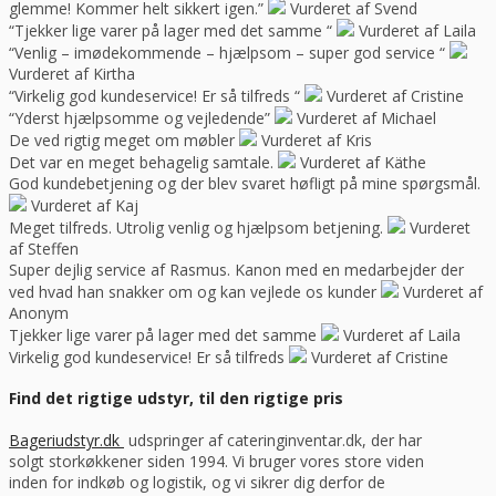
glemme! Kommer helt sikkert igen.”
Vurderet af Svend
“Tjekker lige varer på lager med det samme “
Vurderet af Laila
“Venlig – imødekommende – hjælpsom – super god service “
Vurderet af Kirtha
“Virkelig god kundeservice! Er så tilfreds “
Vurderet af Cristine
“Yderst hjælpsomme og vejledende”
Vurderet af Michael
De ved rigtig meget om møbler
Vurderet af Kris
Det var en meget behagelig samtale.
Vurderet af Käthe
God kundebetjening og der blev svaret høfligt på mine spørgsmål.
Vurderet af Kaj
Meget tilfreds. Utrolig venlig og hjælpsom betjening.
Vurderet
af Steffen
Super dejlig service af Rasmus. Kanon med en medarbejder der
ved hvad han snakker om og kan vejlede os kunder
Vurderet af
Anonym
Tjekker lige varer på lager med det samme
Vurderet af Laila
Virkelig god kundeservice! Er så tilfreds
Vurderet af Cristine
Find det rigtige udstyr, til den rigtige pris
Bageriudstyr.dk
udspringer af cateringinventar.dk, der har
solgt storkøkkener siden 1994. Vi bruger vores store viden
inden for indkøb og logistik, og vi sikrer dig derfor de