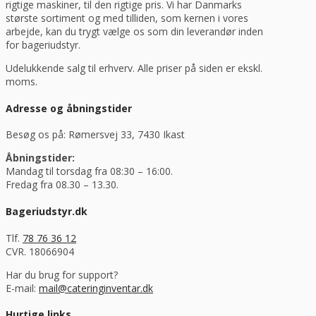
rigtige maskiner, til den rigtige pris. Vi har Danmarks
største sortiment og med tilliden, som kernen i vores
arbejde, kan du trygt vælge os som din leverandør inden
for bageriudstyr.
Udelukkende salg til erhverv. Alle priser på siden er ekskl.
moms.
Adresse og åbningstider
Besøg os på: Rømersvej 33, 7430 Ikast
Åbningstider:
Mandag til torsdag fra 08:30 – 16:00.
Fredag fra 08.30 – 13.30.
Bageriudstyr.dk
Tlf.
78 76 36 12
CVR. 18066904
Har du brug for support?
E-mail:
mail@cateringinventar.dk
Hurtige links