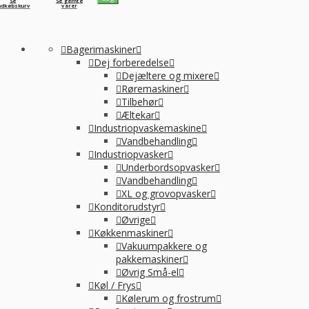
Se
Se gemte
ndkøbskurv
varer
Bagerimaskiner
Dej forberedelse
Dejæltere og mixere
Røremaskiner
Tilbehør
Æltekar
Industriopvaskemaskine
Vandbehandling
Industriopvasker
Underbordsopvasker
Vandbehandling
XL og grovopvasker
Konditorudstyr
Øvrige
Køkkenmaskiner
Vakuumpakkere og
pakkemaskiner
Øvrig Små-el
Køl / Frys
Kølerum og frostrum