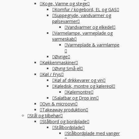
Koge, Varme og stege
Komfur / kogebord, EL og GAS
Suppegryde, vandvarmer og
pølsevarmer
Vandvarmer og elkedel
Varmelampe, varmeplade og
varmeskab
Varmeplade & varmlampe
Øvrige
Køkkenmaskiner
Øvrig Små-el
Køl / Frys
Køl af drikkevarer og vin
Køledisk, montre og kølereol
Kølemontre
Salatbar og Drop inn
Ovn & microovn
Takeaway produktion
Stål og tilbehør
Stålbord og bordplade
Stålbordplade
Stålbordplade med vanger