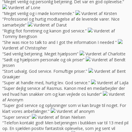
“Meget venlig og personlig betjening. Det var en god oplevelse.”
Vurderet af Lone
“Meget venlig og i møde kommende.”
Vurderet af Kirsten
“Professionel og hurtig modtagelse af de leverede varer. Nice
samarbejde”
Vurderet af Darut
“Rigtig flot forretning og kanon god service.”
Vurderet af
Tommy Bengtson
“She was nice to talk to and I got the information I needed “
Vurderet af Christopher
“Sød venlig betjening. Meget hjælpsom”
Vurderet af Charlotte
“Sødt og hjælpsom personale og ok priser”
Vurderet af Bendt
Jessen
“Stort udvalg. God service. Fornuftige priser.”
Vurderet af Bent
Graakjær
“Super at handle med, hurtig lev. God service.”
Vurderet af Lajla
“Super dejlig service af Rasmus. Kanon med en medarbejder der
ved hvad han snakker om og kan vejlede os kunder”
Vurderet
af Anonym
“Super god service og oplysninger som vi kan bruge til noget. For
klart vores anbefalinger.”
Vurderet af anonym
“Super service”
Vurderet af Brian Nielsen
“Telefon kontakt god! Men betjeningen i butikken var til 13 med pil
op. En sjælden positiv fantastisk oplevelse, som jeg sent vil