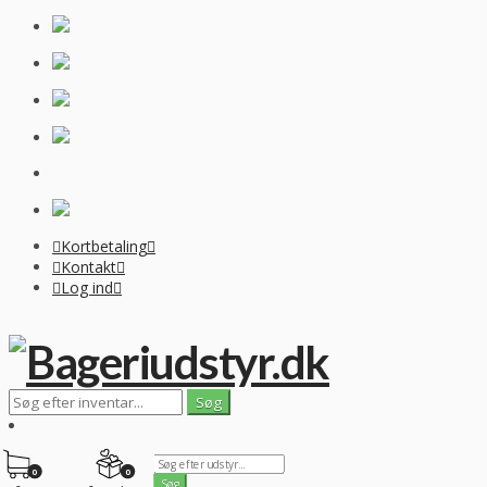
Kortbetaling
Kontakt
Log ind
0
0