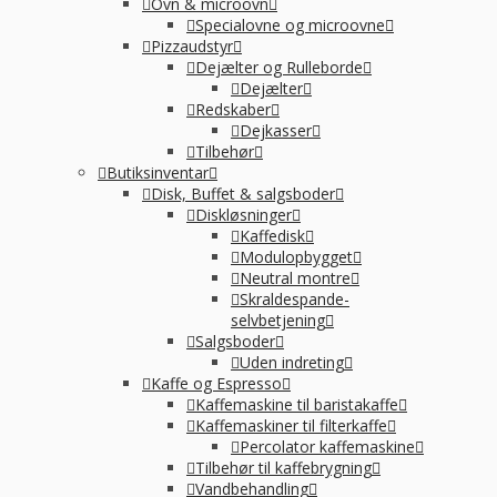
Ovn & microovn
Specialovne og microovne
Pizzaudstyr
Dejælter og Rulleborde
Dejælter
Redskaber
Dejkasser
Tilbehør
Butiksinventar
Disk, Buffet & salgsboder
Diskløsninger
Kaffedisk
Modulopbygget
Neutral montre
Skraldespande-
selvbetjening
Salgsboder
Uden indreting
Kaffe og Espresso
Kaffemaskine til baristakaffe
Kaffemaskiner til filterkaffe
Percolator kaffemaskine
Tilbehør til kaffebrygning
Vandbehandling