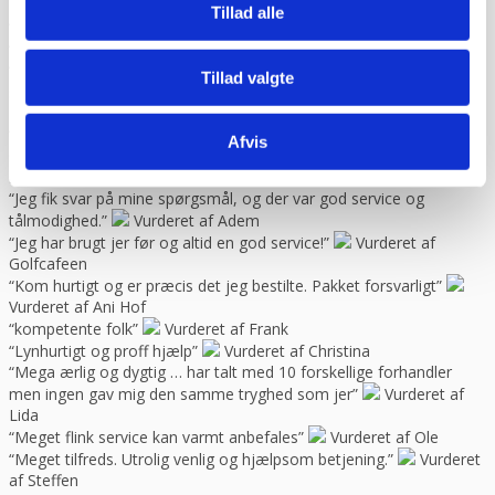
Helle
Tillad alle
“Hurtig levering. :-)”
Vurderet af Birgitte Andersen
“Hurtig og god service”
Vurderet af Build consult Ivs
“Hvis I giver mig links til alle steder, hvor jeg kan rose jer til
Tillad valgte
skyerne, så skal jeg med fornøjelse skrive niget”
Vurderet af
Karl
“Jeg blev ikke presset til noget, men fik nogle seriøse svar på mine
Afvis
spørgsmål. Jeg vender tilbage”
Vurderet af Arden
selskabslokaler
“Jeg fik svar på mine spørgsmål, og der var god service og
tålmodighed.”
Vurderet af Adem
“Jeg har brugt jer før og altid en god service!”
Vurderet af
Golfcafeen
“Kom hurtigt og er præcis det jeg bestilte. Pakket forsvarligt”
Vurderet af Ani Hof
“kompetente folk”
Vurderet af Frank
“Lynhurtigt og proff hjælp”
Vurderet af Christina
“Mega ærlig og dygtig … har talt med 10 forskellige forhandler
men ingen gav mig den samme tryghed som jer”
Vurderet af
Lida
“Meget flink service kan varmt anbefales”
Vurderet af Ole
“Meget tilfreds. Utrolig venlig og hjælpsom betjening.”
Vurderet
af Steffen