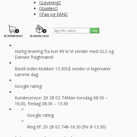
Levering
Guides
Faq og EAN
0
0
Se indkøbskurv
Se gemte varer
Hurtig levering fra kun 89 kr.
Vi sender med GLS og
Danske fragtmænd
Bestil inden klokken 13.30
Så sender vi lagervarer
samme dag
Google rating:
Kundeservice: 20 28 02 74
Man-torsdag 08:30 –
16.00, fredag 08:30 – 13.30
Google rating
Ring tlf. 20 28 02 74
8-16.30 (fre 8-13.30)