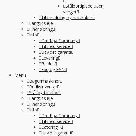
Stålbordplade uden
vanger
Tilberedning og redskaber
Langtidsleje
Finansiering
Info
Om Kpa Company
Tilmeld service
Udvidet garanti
Levering
Guides
Faq og EAN
Menu
Bagerimaskiner
Butiksinventar
Stål og tilbehør
Langtidsleje
Finansiering
Info
Om Kpa Company
Tilmeld service
Catering+
Udvidet garanti