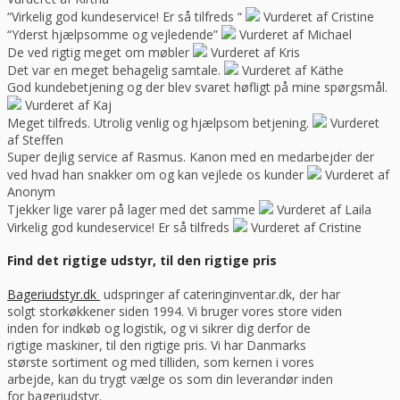
“Virkelig god kundeservice! Er så tilfreds “
Vurderet af Cristine
“Yderst hjælpsomme og vejledende”
Vurderet af Michael
De ved rigtig meget om møbler
Vurderet af Kris
Det var en meget behagelig samtale.
Vurderet af Käthe
God kundebetjening og der blev svaret høfligt på mine spørgsmål.
Vurderet af Kaj
Meget tilfreds. Utrolig venlig og hjælpsom betjening.
Vurderet
af Steffen
Super dejlig service af Rasmus. Kanon med en medarbejder der
ved hvad han snakker om og kan vejlede os kunder
Vurderet af
Anonym
Tjekker lige varer på lager med det samme
Vurderet af Laila
Virkelig god kundeservice! Er så tilfreds
Vurderet af Cristine
Find det rigtige udstyr, til den rigtige pris
Bageriudstyr.dk
udspringer af cateringinventar.dk, der har
solgt storkøkkener siden 1994. Vi bruger vores store viden
inden for indkøb og logistik, og vi sikrer dig derfor de
rigtige maskiner, til den rigtige pris. Vi har Danmarks
største sortiment og med tilliden, som kernen i vores
arbejde, kan du trygt vælge os som din leverandør inden
for bageriudstyr.