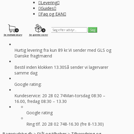
Levering
Guides
Faq og EAN
0
0
Se indkøbskurv
Se gemte varer
Hurtig levering fra kun 89 kr.
Vi sender med GLS og
Danske fragtmænd
Bestil inden klokken 13.30
Så sender vi lagervarer
samme dag
Google rating:
Kundeservice: 20 28 02 74
Man-torsdag 08:30 –
16.00, fredag 08:30 – 13.30
Google rating
Ring tlf. 20 28 02 74
8-16.30 (fre 8-13.30)
Bageriudstyr.dk
>
Stål og tilbehør
>
Tilberedning og