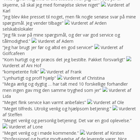
skyerne, så skal jeg med fornøjelse skrive niget”
Vurderet af
Karl
“Jeg blev ikke presset til noget, men fik nogle seriøse svar på mine
spørgsmål. Jeg vender tilbage”
Vurderet af Arden
selskabslokaler
“Jeg fik svar på mine spørgsmål, og der var god service og
tålmodighed.”
Vurderet af Adem
“Jeg har brugt jer før og altid en god service!”
Vurderet af
Golfcafeen
“Kom hurtigt og er præcis det jeg bestilte. Pakket forsvarligt”
Vurderet af Ani Hof
“kompetente folk”
Vurderet af Frank
“Lynhurtigt og proff hjælp”
Vurderet af Christina
“Mega ærlig og dygtig … har talt med 10 forskellige forhandler
men ingen gav mig den samme tryghed som jer”
Vurderet af
Lida
“Meget flink service kan varmt anbefales”
Vurderet af Ole
“Meget tilfreds. Utrolig venlig og hjælpsom betjening.”
Vurderet
af Steffen
“Meget venlig og personlig betjening. Det var en god oplevelse.”
Vurderet af Lone
“Meget venlig og i møde kommende.”
Vurderet af Kirsten
“Professionel og hurtig modtagelse af de leverede varer. Nice