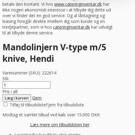
betale den kontant. Vi hos
www.cateringinventar.dk
har
ikke nogen økonomisk interesse i at tilbyde dig dette ud
over vi finder det en god service. Og al låntagning og
leasing foregår direkte imellem dig som kunde og en
tredjepartner, som vi hos
cateringinventar.dk
har udvalgt
til at tilbyde denne service.
Mandolinjern V-type m/5
knive, Hendi
Varenummer (SKU):
222614
Stk.
Pris i alt
Gem
Læg i kurven
Tilføj til tilbudsliste
Fjern fra tilbudsliste
Modtag et samlet tilbud ved køb over 15.000 DKK
Læs mere om tilbudslisten her
Levering fra kun 89 kr. eksl. moms