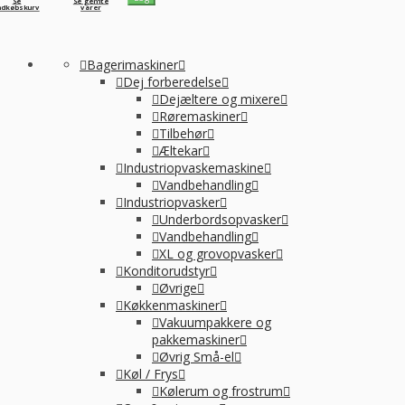
Se
Se gemte
ndkøbskurv
varer
Bagerimaskiner
Dej forberedelse
Dejæltere og mixere
Røremaskiner
Tilbehør
Æltekar
Industriopvaskemaskine
Vandbehandling
Industriopvasker
Underbordsopvasker
Vandbehandling
XL og grovopvasker
Konditorudstyr
Øvrige
Køkkenmaskiner
Vakuumpakkere og
pakkemaskiner
Øvrig Små-el
Køl / Frys
Kølerum og frostrum