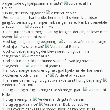
bruger søde og hjælpsomme ansatte”
Vurderet af Henrik
Hauge
“Fin fyr, der løste opgaven”
Vurderet af Marlu
“Første gang jeg har handlet her,men helt sikkert ikke sidste
gang,Go service og en super flink sælger i røret Kan klart anbefale
at handle her”
Vurderet af Ole
“Glade gutter svarer meget klart og for gjort det arb, de lover med
bravør”
Vurderet af Isken
“God faglig og personlig betjening.”
Vurderet af Kenneth Lynge
“God hjælp fra service afd”
Vurderet af Benny
“God kundebetjening og der blev svaret høfligt på mine
spørgsmål.”
Vurderet af Kaj
“God snak med Keld Han kunne svare på hvad jeg havde
spørgsmål til “
Vurderet af Jeanette
“Har købt mange maskiner og fået god hjælp når der har været
problemer. Gode priser, mm.”
Vurderet af Patricia
“Hjemmeside nem og hurtig at overskue samt hurtig betjening”
Vurderet af Kai Hou
“Hurtig køb og hurtig levering ! Ikke så meget pjat “
Vurderet af
Helle
“Hurtig levering. :-)”
Vurderet af Birgitte Andersen
“Hurtig og god service”
Vurderet af Build consult Ivs
“Hvis I giver mig links til alle steder, hvor jeg kan rose jer til