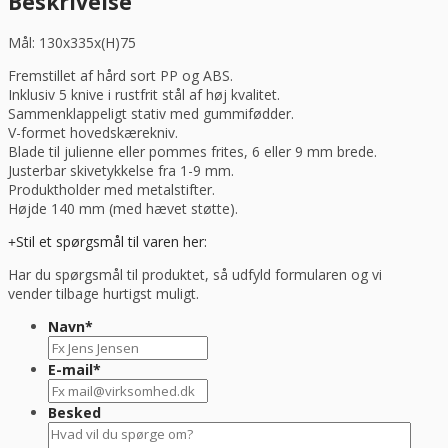
Beskrivelse
antal
Mål: 130x335x(H)75
Fremstillet af hård sort PP og ABS.
Inklusiv 5 knive i rustfrit stål af høj kvalitet.
Sammenklappeligt stativ med gummifødder.
V-formet hovedskærekniv.
Blade til julienne eller pommes frites, 6 eller 9 mm brede.
Justerbar skivetykkelse fra 1-9 mm.
Produktholder med metalstifter.
Højde 140 mm (med hævet støtte).
Stil et spørgsmål til varen her:
Har du spørgsmål til produktet, så udfyld formularen og vi
vender tilbage hurtigst muligt.
Navn
*
E-mail
*
Besked