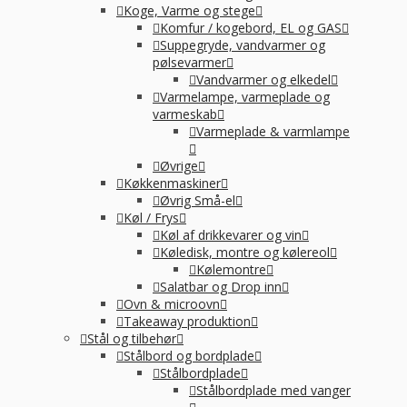
Koge, Varme og stege
Komfur / kogebord, EL og GAS
Suppegryde, vandvarmer og
pølsevarmer
Vandvarmer og elkedel
Varmelampe, varmeplade og
varmeskab
Varmeplade & varmlampe
Øvrige
Køkkenmaskiner
Øvrig Små-el
Køl / Frys
Køl af drikkevarer og vin
Køledisk, montre og kølereol
Kølemontre
Salatbar og Drop inn
Ovn & microovn
Takeaway produktion
Stål og tilbehør
Stålbord og bordplade
Stålbordplade
Stålbordplade med vanger