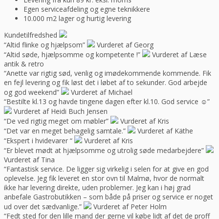
Egen serviceafdeling og egne teknikkere
10.000 m2 lager og hurtig levering
Kundetilfredshed
“Altid flinke og hjælpsom”
Vurderet af Georg
“Altid søde, hjælpsomme og kompetente !”
Vurderet af Læse
antik & retro
“Anette var rigtig sød, venlig og imødekommende kommende. Fik
en fejl levering og fik løst det i løbet af to sekunder. God arbejde
og god weekend”
Vurderet af Michael
“Bestilte kl.13 og havde tingene dagen efter kl.10. God service ☺”
Vurderet af Heidi Buch Jensen
“De ved rigtig meget om møbler”
Vurderet af Kris
“Det var en meget behagelig samtale.”
Vurderet af Käthe
“Ekspert i hvidevarer “
Vurderet af Kris
“Er blevet mødt at hjælpsomme og utrolig søde medarbejdere”
Vurderet af Tina
“Fantastisk service. De ligger sig virkelig i selen for at give en god
oplevelse. Jeg fik leveret en stor ovn til Malmø, hvor de normalt
ikke har levering direkte, uden problemer. Jeg kan i høj grad
anbefale Gastrobutikken – som både på priser og service er noget
ud over det sædvanlige.”
Vurderet af Peter Holm
“Fedt sted for den lille mand der gerne vil købe lidt af det de proff