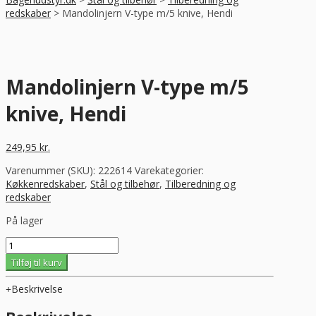
redskaber
>
Mandolinjern V-type m/5 knive, Hendi
Mandolinjern V-type m/5
knive, Hendi
249,95
kr.
Varenummer (SKU):
222614
Varekategorier:
Køkkenredskaber
,
Stål og tilbehør
,
Tilberedning og
redskaber
På lager
Mandolinjern
V-
Tilføj til kurv
type
m/5
Beskrivelse
knive,
Hendi