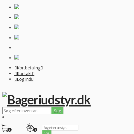
Kortbetaling
Kontakt
Log ind
0
0