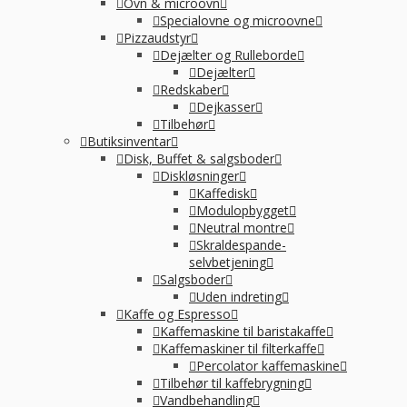
Ovn & microovn
Specialovne og microovne
Pizzaudstyr
Dejælter og Rulleborde
Dejælter
Redskaber
Dejkasser
Tilbehør
Butiksinventar
Disk, Buffet & salgsboder
Diskløsninger
Kaffedisk
Modulopbygget
Neutral montre
Skraldespande-
selvbetjening
Salgsboder
Uden indreting
Kaffe og Espresso
Kaffemaskine til baristakaffe
Kaffemaskiner til filterkaffe
Percolator kaffemaskine
Tilbehør til kaffebrygning
Vandbehandling