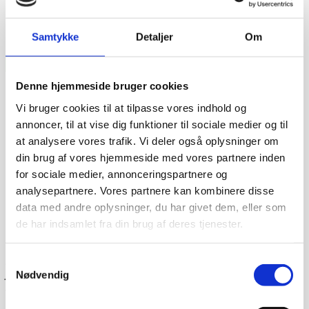
Samtykke
Detaljer
Om
Denne hjemmeside bruger cookies
Vi bruger cookies til at tilpasse vores indhold og
annoncer, til at vise dig funktioner til sociale medier og til
at analysere vores trafik. Vi deler også oplysninger om
din brug af vores hjemmeside med vores partnere inden
for sociale medier, annonceringspartnere og
analysepartnere. Vores partnere kan kombinere disse
data med andre oplysninger, du har givet dem, eller som
de har indsamlet fra din brug af deres tjenester.
Dag-til-dag levering
Lagervarer leveres med 95% sandsynlighed allerede den
Samtykkevalg
første hverdag efter din bestilling, såfremt du har bestilt
Nødvendig
inden klokken 13.30.