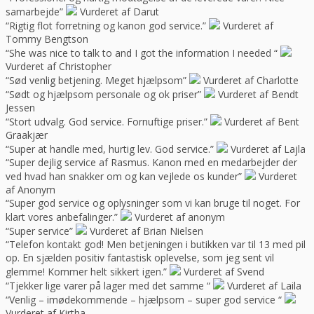
samarbejde”
Vurderet af Darut
“Rigtig flot forretning og kanon god service.”
Vurderet af
Tommy Bengtson
“She was nice to talk to and I got the information I needed “
Vurderet af Christopher
“Sød venlig betjening. Meget hjælpsom”
Vurderet af Charlotte
“Sødt og hjælpsom personale og ok priser”
Vurderet af Bendt
Jessen
“Stort udvalg. God service. Fornuftige priser.”
Vurderet af Bent
Graakjær
“Super at handle med, hurtig lev. God service.”
Vurderet af Lajla
“Super dejlig service af Rasmus. Kanon med en medarbejder der
ved hvad han snakker om og kan vejlede os kunder”
Vurderet
af Anonym
“Super god service og oplysninger som vi kan bruge til noget. For
klart vores anbefalinger.”
Vurderet af anonym
“Super service”
Vurderet af Brian Nielsen
“Telefon kontakt god! Men betjeningen i butikken var til 13 med pil
op. En sjælden positiv fantastisk oplevelse, som jeg sent vil
glemme! Kommer helt sikkert igen.”
Vurderet af Svend
“Tjekker lige varer på lager med det samme “
Vurderet af Laila
“Venlig – imødekommende – hjælpsom – super god service “
Vurderet af Kirtha