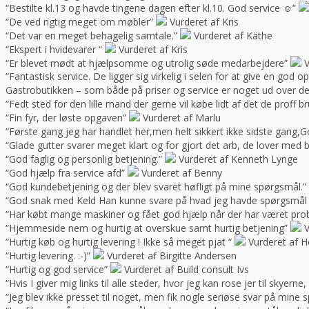
“Bestilte kl.13 og havde tingene dagen efter kl.10. God service ☺”
“De ved rigtig meget om møbler”
Vurderet af Kris
“Det var en meget behagelig samtale.”
Vurderet af Käthe
“Ekspert i hvidevarer “
Vurderet af Kris
“Er blevet mødt at hjælpsomme og utrolig søde medarbejdere”
V
“Fantastisk service. De ligger sig virkelig i selen for at give en god 
Gastrobutikken – som både på priser og service er noget ud over de
“Fedt sted for den lille mand der gerne vil købe lidt af det de prof
“Fin fyr, der løste opgaven”
Vurderet af Marlu
“Første gang jeg har handlet her,men helt sikkert ikke sidste gang,Go
“Glade gutter svarer meget klart og for gjort det arb, de lover med 
“God faglig og personlig betjening.”
Vurderet af Kenneth Lynge
“God hjælp fra service afd”
Vurderet af Benny
“God kundebetjening og der blev svaret høfligt på mine spørgsmål.”
“God snak med Keld Han kunne svare på hvad jeg havde spørgsmål t
“Har købt mange maskiner og fået god hjælp når der har været pro
“Hjemmeside nem og hurtig at overskue samt hurtig betjening”
V
“Hurtig køb og hurtig levering ! Ikke så meget pjat “
Vurderet af H
“Hurtig levering. :-)”
Vurderet af Birgitte Andersen
“Hurtig og god service”
Vurderet af Build consult Ivs
“Hvis I giver mig links til alle steder, hvor jeg kan rose jer til skyern
“Jeg blev ikke presset til noget, men fik nogle seriøse svar på mine 