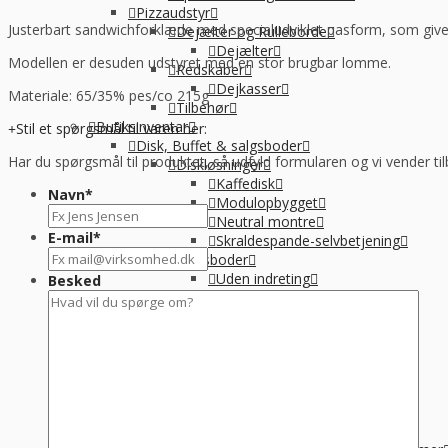
Pizzaudstyr
antal
Justerbart sandwichforklæde med specialudviklet pasform, som giver
Dejælter og Rulleborde
Dejælter
Modellen er desuden udstyret med en stor brugbar lomme.
Redskaber
Dejkasser
Materiale: 65/35% pes/co 215g
Tilbehør
Butiksinventar
Stil et spørgsmål til varen her:
Disk, Buffet & salgsboder
Har du spørgsmål til produktet, så udfyld formularen og vi vender til
Diskløsninger
Kaffedisk
Navn
*
Modulopbygget
Neutral montre
E-mail
*
Skraldespande-selvbetjening
Salgsboder
Uden indreting
Besked
Kaffe og Espresso
Kaffemaskine til baristakaffe
Kaffemaskiner til filterkaffe
Percolator kaffemaskine
Tilbehør til kaffebrygning
Vandbehandling
Koge, Varme og stege
Komfur / kogebord, EL og GAS