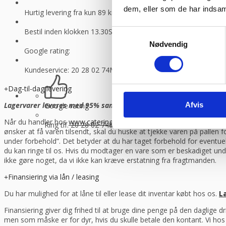
dem, eller som de har indsaml
Hurtig levering fra kun 89 kr.
Vi sender med GLS og Danske f
Bestil inden klokken 13.30
Så sender vi lagervarer samme dag
Samtykkevalg
Nødvendig
Google rating:
Kundeservice: 20 28 02 74
Man-torsdag 08:30 – 16.00, fredag 
Dag-til-dag levering
Afvis
Lagervarer leveres med 95% sandsynlighed allerede den første hverd
Google rating
Når du handler hos
www.cateringinventar.dk
kan du enten vælge at h
Ring tlf. 20 28 02 74
8-16.30 (fre 8-13.30)
ønsker at få varen tilsendt, skal du huske at tjekke varen på pallen
under forbehold”. Det betyder at du har taget forbehold for eventu
du kan ringe til os. Hvis du modtager en vare som er beskadiget und
ikke gøre noget, da vi ikke kan kræve erstatning fra fragtmanden.
Finansiering via lån / leasing
Du har mulighed for at låne til eller lease dit inventar købt hos os.
L
Finansiering giver dig frihed til at bruge dine penge på den daglige 
men som måske er for dyr, hvis du skulle betale den kontant. Vi ho