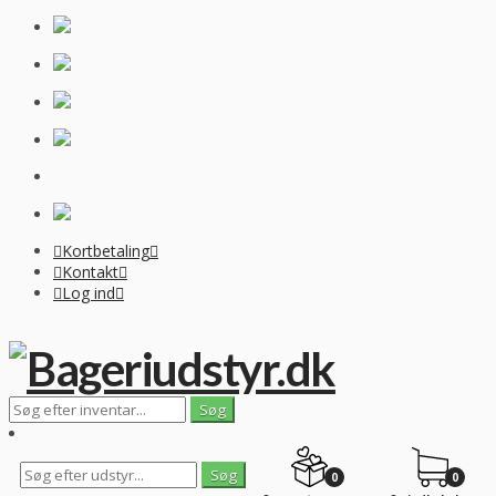
Kortbetaling
Kontakt
Log ind
0
0