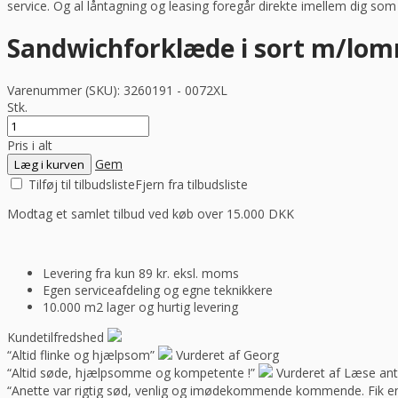
service. Og al låntagning og leasing foregår direkte imellem dig so
Sandwichforklæde i sort m/lom
Varenummer (SKU):
3260191 - 0072XL
Stk.
Pris i alt
Gem
Læg i kurven
Tilføj til tilbudsliste
Fjern fra tilbudsliste
Modtag et samlet tilbud ved køb over 15.000 DKK
Levering fra kun 89 kr. eksl. moms
Egen serviceafdeling og egne teknikkere
10.000 m2 lager og hurtig levering
Kundetilfredshed
“Altid flinke og hjælpsom”
Vurderet af Georg
“Altid søde, hjælpsomme og kompetente !”
Vurderet af Læse ant
“Anette var rigtig sød, venlig og imødekommende kommende. Fik en f