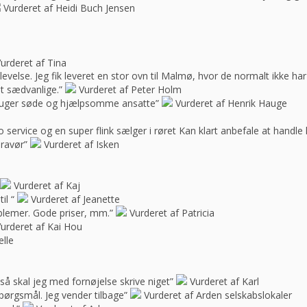
Vurderet af Heidi Buch Jensen
urderet af Tina
oplevelse. Jeg fik leveret en stor ovn til Malmø, hvor de normalt ikke h
t sædvanlige.”
Vurderet af Peter Holm
f bruger søde og hjælpsomme ansatte”
Vurderet af Henrik Hauge
 service og en super flink sælger i røret Kan klart anbefale at handle 
bravør”
Vurderet af Isken
Vurderet af Kaj
il “
Vurderet af Jeanette
blemer. Gode priser, mm.”
Vurderet af Patricia
urderet af Kai Hou
elle
e, så skal jeg med fornøjelse skrive niget”
Vurderet af Karl
spørgsmål. Jeg vender tilbage”
Vurderet af Arden selskabslokaler