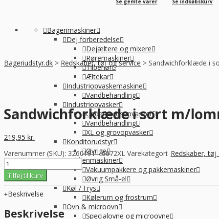
Se gemte varer
Se indkøbskurv
Bagerimaskiner
Dej forberedelse
Dejæltere og mixere
Røremaskiner
Bageriudstyr.dk
>
Redskaber, tøj og service
>
Sandwichforklæde i so
Tilbehør
Æltekar
Industriopvaskemaskine
Vandbehandling
Industriopvasker
Sandwichforklæde i sort m/lom
Underbordsopvasker
Vandbehandling
XL og grovopvasker
219,95
kr.
Konditorudstyr
Øvrige
Varenummer (SKU):
3260191 - 0072XL
Varekategori:
Redskaber, tøj 
Køkkenmaskiner
Sandwichforklæde
Vakuumpakkere og pakkemaskiner
i
Tilføj til kurv
Øvrig Små-el
sort
Køl / Frys
m/lomme
Beskrivelse
Kølerum og frostrum
str.
Ovn & microovn
XL,
Beskrivelse
Specialovne og microovne
Nybo