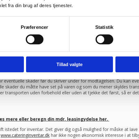
et fra din brug af deres tjenester.
ragtmænd
Præferencer
Statistik
08:30 – 13.30
Tillad valgte
ag efter din bestilling, såfremt du har bestilt inden klokken 13.30
ente varen selv på vores lager i Ikast eller du kan få varen sendt 
 for eventuelle skader før du skriver under for modtagelsen. Du kan ev
elle skader du måtte have set på varen og som du mener skyldes trans
er transporten uden forbehold eller uden at tjekke det først, så er d
æs mere eller beregn din mdr. leasingydelse her.
drift istedet for inventar. Det giver dig også mulighed for måske at la
s
www.cateringinventar.dk
har ikke nogen økonomisk interesse i at tilb