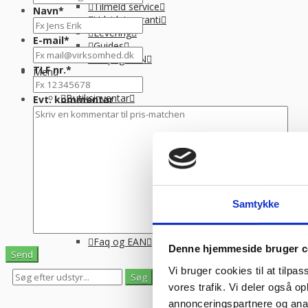
Tilmeld service
Navn
*
Udvidet garanti
Levering
E-mail
*
Guides
Faq og EAN
TLF nr.
*
Menu
Bagerimaskiner
Butiksinventar
Evt. kommentar
Stål og tilbehør
Langtidsleje
Finansiering
Info
Om Kpa Company
Tilmeld service
Catering+
Udvidet garanti
Samtykke
Levering
Guides
Faq og EAN
Denne hjemmeside bruger c
Vi bruger cookies til at tilpas
0
0
vores trafik. Vi deler også 
Se gemte varer
Se indkøbskurv
annonceringspartnere og anal