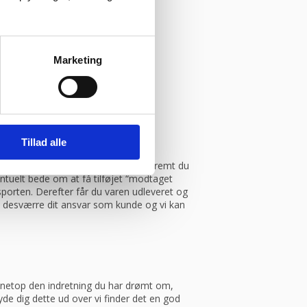
Marketing
Tillad alle
.
med Danske fragtmænd eller GLS. Såfremt du
entuelt bede om at få tilføjet “modtaget
porten. Derefter får du varen udleveret og
et desværre dit ansvar som kunde og vi kan
ve netop den indretning du har drømt om,
yde dig dette ud over vi finder det en god