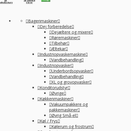
Se
Se gemte
ndkøbskurv
varer
Bagerimaskiner
Dej forberedelse
Dejæltere og mixere
Røremaskiner
Tilbehør
Æltekar
Industriopvaskemaskine
Vandbehandling
Industriopvasker
Underbordsopvasker
Vandbehandling
XL og grovopvasker
Konditorudstyr
Øvrige
Køkkenmaskiner
Vakuumpakkere og
pakkemaskiner
Øvrig Små-el
Køl / Frys
Kølerum og frostrum