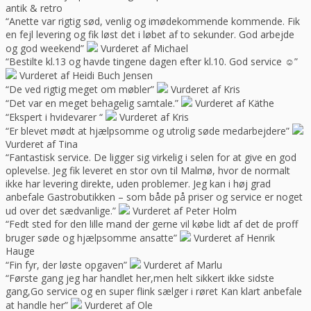
antik & retro
“Anette var rigtig sød, venlig og imødekommende kommende. Fik
en fejl levering og fik løst det i løbet af to sekunder. God arbejde
og god weekend”
Vurderet af Michael
“Bestilte kl.13 og havde tingene dagen efter kl.10. God service ☺”
Vurderet af Heidi Buch Jensen
“De ved rigtig meget om møbler”
Vurderet af Kris
“Det var en meget behagelig samtale.”
Vurderet af Käthe
“Ekspert i hvidevarer “
Vurderet af Kris
“Er blevet mødt at hjælpsomme og utrolig søde medarbejdere”
Vurderet af Tina
“Fantastisk service. De ligger sig virkelig i selen for at give en god
oplevelse. Jeg fik leveret en stor ovn til Malmø, hvor de normalt
ikke har levering direkte, uden problemer. Jeg kan i høj grad
anbefale Gastrobutikken – som både på priser og service er noget
ud over det sædvanlige.”
Vurderet af Peter Holm
“Fedt sted for den lille mand der gerne vil købe lidt af det de proff
bruger søde og hjælpsomme ansatte”
Vurderet af Henrik
Hauge
“Fin fyr, der løste opgaven”
Vurderet af Marlu
“Første gang jeg har handlet her,men helt sikkert ikke sidste
gang,Go service og en super flink sælger i røret Kan klart anbefale
at handle her”
Vurderet af Ole