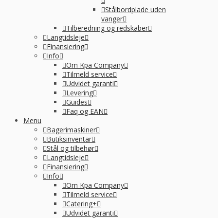
Stålbordplade uden
vanger
Tilberedning og redskaber
Langtidsleje
Finansiering
Info
Om Kpa Company
Tilmeld service
Udvidet garanti
Levering
Guides
Faq og EAN
Menu
Bagerimaskiner
Butiksinventar
Stål og tilbehør
Langtidsleje
Finansiering
Info
Om Kpa Company
Tilmeld service
Catering+
Udvidet garanti