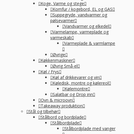
Koge, Varme og stege
Komfur / kogebord, EL og GAS
Suppegryde, vandvarmer og
pølsevarmer
Vandvarmer og elkedel
Varmelampe, varmeplade og
varmeskab
Varmeplade & varmlampe
Øvrige
Køkkenmaskiner
Øvrig Små-el
Køl / Frys
Køl af drikkevarer og vin
Køledisk, montre og kølereol
Kølemontre
Salatbar og Drop inn
Ovn & microovn
Takeaway produktion
Stål og tilbehør
Stålbord og bordplade
Stålbordplade
Stålbordplade med vanger