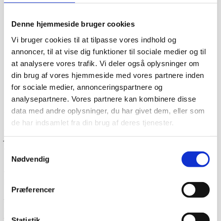
Denne hjemmeside bruger cookies
Vi bruger cookies til at tilpasse vores indhold og
annoncer, til at vise dig funktioner til sociale medier og til
at analysere vores trafik. Vi deler også oplysninger om
din brug af vores hjemmeside med vores partnere inden
for sociale medier, annonceringspartnere og
analysepartnere. Vores partnere kan kombinere disse
data med andre oplysninger, du har givet dem, eller som
Dag-til-dag levering
de har indsamlet fra din brug af deres tjenester.
Lagervarer leveres med 95% sandsynlighed allerede den
første hverdag efter din bestilling, såfremt du har bestilt
inden klokken 13.30.
Samtykkevalg
Nødvendig
Når du handler hos
www.cateringinventar.dk
kan du enten
vælge at hente varen selv på vores lager i Ikast eller du
kan få varen sendt med Danske fragtmænd eller GLS.
Præferencer
Såfremt du ønsker at få varen tilsendt, skal du huske at
tjekke varen på pallen for eventuelle skader før du skriver
under for modtagelsen. Du kan eventuelt bede om at få
tilføjet “modtaget under forbehold”. Det betyder at du har
Statistik