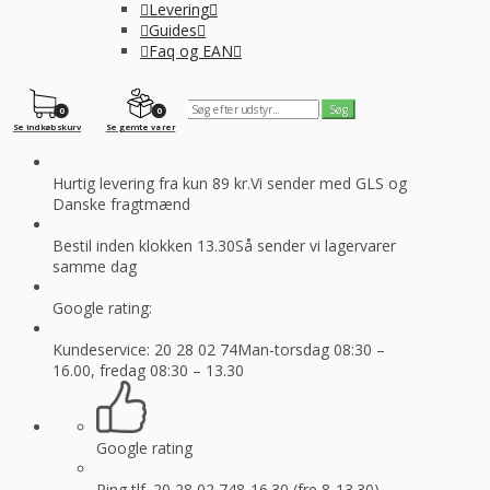
Levering
Guides
Faq og EAN
0
0
Se indkøbskurv
Se gemte varer
Hurtig levering fra kun 89 kr.
Vi sender med GLS og
Danske fragtmænd
Bestil inden klokken 13.30
Så sender vi lagervarer
samme dag
Google rating:
Kundeservice: 20 28 02 74
Man-torsdag 08:30 –
16.00, fredag 08:30 – 13.30
Google rating
Ring tlf. 20 28 02 74
8-16.30 (fre 8-13.30)