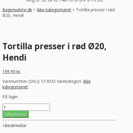
Bageriudstyr.dk
>
Ikke kategoriseret
>
Tortilla presser i rød
Ø20, Hendi
Tortilla presser i rød Ø20,
Hendi
199,95
kr.
Varenummer (SKU):
513033
Varekategori:
Ikke
kategoriseret
På lager
Tortilla
presser
Tilføj til kurv
i
rød
Beskrivelse
Ø20,