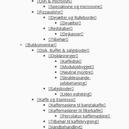
Ovn & microovn
Specialovne og microovne
Pizzaudstyr
Dejælter og Rulleborde
Dejælter
Redskaber
Dejkasser
Tilbehør
Butiksinventar
Disk, Buffet & salgsboder
Diskløsninger
Kaffedisk
Modulopbygget
Neutral montre
Skraldespande-
selvbetjening
Salgsboder
Uden indreting
Kaffe og Espresso
Kaffemaskine til baristakaffe
Kaffemaskiner til filterkaffe
Percolator kaffemaskine
Tilbehør til kaffebrygning
Vandbehandling