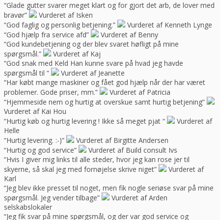
“Glade gutter svarer meget klart og for gjort det arb, de lover med
bravør”
Vurderet af Isken
“God faglig og personlig betjening.”
Vurderet af Kenneth Lynge
“God hjælp fra service afd”
Vurderet af Benny
“God kundebetjening og der blev svaret høfligt på mine
spørgsmål.”
Vurderet af Kaj
“God snak med Keld Han kunne svare på hvad jeg havde
spørgsmål til “
Vurderet af Jeanette
“Har købt mange maskiner og fået god hjælp når der har været
problemer. Gode priser, mm.”
Vurderet af Patricia
“Hjemmeside nem og hurtig at overskue samt hurtig betjening”
Vurderet af Kai Hou
“Hurtig køb og hurtig levering ! Ikke så meget pjat “
Vurderet af
Helle
“Hurtig levering. :-)”
Vurderet af Birgitte Andersen
“Hurtig og god service”
Vurderet af Build consult Ivs
“Hvis I giver mig links til alle steder, hvor jeg kan rose jer til
skyerne, så skal jeg med fornøjelse skrive niget”
Vurderet af
Karl
“Jeg blev ikke presset til noget, men fik nogle seriøse svar på mine
spørgsmål. Jeg vender tilbage”
Vurderet af Arden
selskabslokaler
“Jeg fik svar på mine spørgsmål, og der var god service og