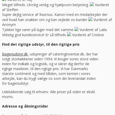
Meget tilfreds. Utrolig venlig og hjælpsom betjening.
Vurderet
af Steffen
Super dejlig service af Rasmus. Kanon med en medarbejder der
ved hvad han snakker om og kan vejlede os kunder
Vurderet af
Anonym
Tjekker lige varer på lager med det samme
Vurderet af Laila
Virkelig god kundeservice! Er så tilfreds
Vurderet af Cristine
Find det rigtige udstyr, til den rigtige pris
Bageriudstyr.dk
udspringer af cateringinventar.dk, der har
solgt storkøkkener siden 1994. Vi bruger vores store viden
inden for indkøb og logistik, og vi sikrer dig derfor de
rigtige maskiner, til den rigtige pris. Vi har Danmarks
største sortiment og med tilliden, som kernen i vores
arbejde, kan du trygt vælge os som din leverandør inden
for bageriudstyr.
Udelukkende salg til erhverv. Alle priser på siden er ekskl.
moms.
Adresse og åbningstider