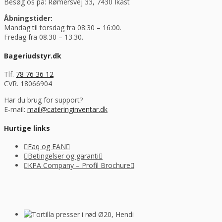
Besøg os på: Rømersvej 33, 7430 Ikast
Åbningstider:
Mandag til torsdag fra 08:30 – 16:00.
Fredag fra 08.30 – 13.30.
Bageriudstyr.dk
Tlf.
78 76 36 12
CVR. 18066904
Har du brug for support?
E-mail:
mail@cateringinventar.dk
Hurtige links
Faq og EAN
Betingelser og garanti
KPA Company – Profil Brochure