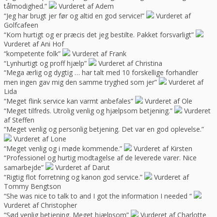
tålmodighed.”
Vurderet af Adem
“Jeg har brugt jer før og altid en god service!”
Vurderet af
Golfcafeen
“Kom hurtigt og er præcis det jeg bestilte. Pakket forsvarligt”
Vurderet af Ani Hof
“kompetente folk”
Vurderet af Frank
“Lynhurtigt og proff hjælp”
Vurderet af Christina
“Mega ærlig og dygtig … har talt med 10 forskellige forhandler
men ingen gav mig den samme tryghed som jer”
Vurderet af
Lida
“Meget flink service kan varmt anbefales”
Vurderet af Ole
“Meget tilfreds. Utrolig venlig og hjælpsom betjening.”
Vurderet
af Steffen
“Meget venlig og personlig betjening. Det var en god oplevelse.”
Vurderet af Lone
“Meget venlig og i møde kommende.”
Vurderet af Kirsten
“Professionel og hurtig modtagelse af de leverede varer. Nice
samarbejde”
Vurderet af Darut
“Rigtig flot forretning og kanon god service.”
Vurderet af
Tommy Bengtson
“She was nice to talk to and I got the information I needed “
Vurderet af Christopher
“Sød venlig betjening. Meget hjælpsom”
Vurderet af Charlotte