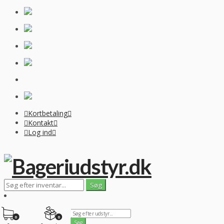
Kortbetaling
Kontakt
Log ind
0
0