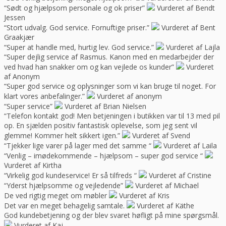
“Sødt og hjælpsom personale og ok priser”
Vurderet af Bendt
Jessen
“Stort udvalg. God service. Fornuftige priser.”
Vurderet af Bent
Graakjær
“Super at handle med, hurtig lev. God service.”
Vurderet af Lajla
“Super dejlig service af Rasmus. Kanon med en medarbejder der
ved hvad han snakker om og kan vejlede os kunder”
Vurderet
af Anonym
“Super god service og oplysninger som vi kan bruge til noget. For
klart vores anbefalinger.”
Vurderet af anonym
“Super service”
Vurderet af Brian Nielsen
“Telefon kontakt god! Men betjeningen i butikken var til 13 med pil
op. En sjælden positiv fantastisk oplevelse, som jeg sent vil
glemme! Kommer helt sikkert igen.”
Vurderet af Svend
“Tjekker lige varer på lager med det samme “
Vurderet af Laila
“Venlig – imødekommende – hjælpsom – super god service “
Vurderet af Kirtha
“Virkelig god kundeservice! Er så tilfreds “
Vurderet af Cristine
“Yderst hjælpsomme og vejledende”
Vurderet af Michael
De ved rigtig meget om møbler
Vurderet af Kris
Det var en meget behagelig samtale.
Vurderet af Käthe
God kundebetjening og der blev svaret høfligt på mine spørgsmål.
Vurderet af Kaj