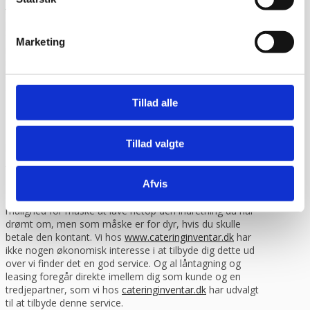
taget forbehold for eventuelle skader du måtte have set
på varen og som du mener skyldes transporten. Derefter
får du varen udleveret og du kan ringe til os. Hvis du
Marketing
modtager en vare som er beskadiget under transporten
uden forbehold eller uden at tjekke det først, så er det
desværre dit ansvar som kunde og vi kan ikke gøre noget,
da vi ikke kan kræve erstatning fra fragtmanden.
Tillad alle
Finansiering via lån / leasing
Du har mulighed for at låne til eller lease dit inventar købt
Tillad valgte
hos os.
Læs mere eller beregn din mdr.
leasingydelse her.
Afvis
Finansiering giver dig frihed til at bruge dine penge på den
daglige drift istedet for inventar. Det giver dig også
mulighed for måske at lave netop den indretning du har
drømt om, men som måske er for dyr, hvis du skulle
betale den kontant. Vi hos
www.cateringinventar.dk
har
ikke nogen økonomisk interesse i at tilbyde dig dette ud
over vi finder det en god service. Og al låntagning og
leasing foregår direkte imellem dig som kunde og en
tredjepartner, som vi hos
cateringinventar.dk
har udvalgt
til at tilbyde denne service.