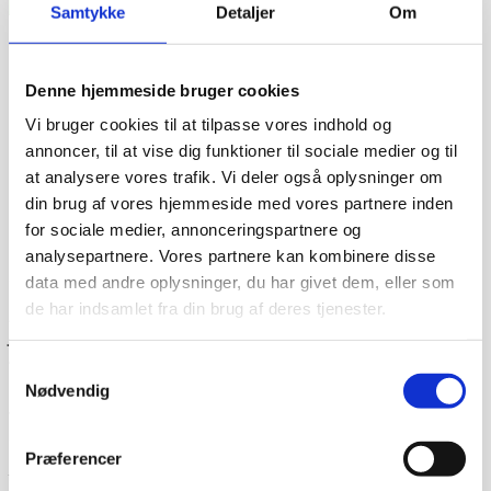
Samtykke
Detaljer
Om
Denne hjemmeside bruger cookies
Vi bruger cookies til at tilpasse vores indhold og
annoncer, til at vise dig funktioner til sociale medier og til
at analysere vores trafik. Vi deler også oplysninger om
din brug af vores hjemmeside med vores partnere inden
for sociale medier, annonceringspartnere og
analysepartnere. Vores partnere kan kombinere disse
Dag-til-dag levering
data med andre oplysninger, du har givet dem, eller som
de har indsamlet fra din brug af deres tjenester.
Lagervarer leveres med 95% sandsynlighed allerede den
første hverdag efter din bestilling, såfremt du har bestilt
inden klokken 13.30.
Samtykkevalg
Nødvendig
Når du handler hos
www.cateringinventar.dk
kan du enten
vælge at hente varen selv på vores lager i Ikast eller du
kan få varen sendt med Danske fragtmænd eller GLS.
Såfremt du ønsker at få varen tilsendt, skal du huske at
Præferencer
tjekke varen på pallen for eventuelle skader før du skriver