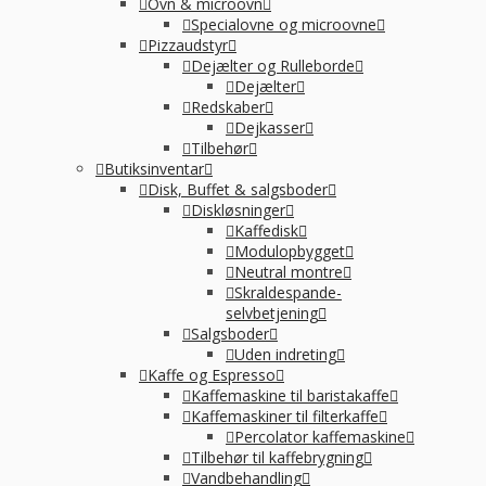
Ovn & microovn
Specialovne og microovne
Pizzaudstyr
Dejælter og Rulleborde
Dejælter
Redskaber
Dejkasser
Tilbehør
Butiksinventar
Disk, Buffet & salgsboder
Diskløsninger
Kaffedisk
Modulopbygget
Neutral montre
Skraldespande-
selvbetjening
Salgsboder
Uden indreting
Kaffe og Espresso
Kaffemaskine til baristakaffe
Kaffemaskiner til filterkaffe
Percolator kaffemaskine
Tilbehør til kaffebrygning
Vandbehandling