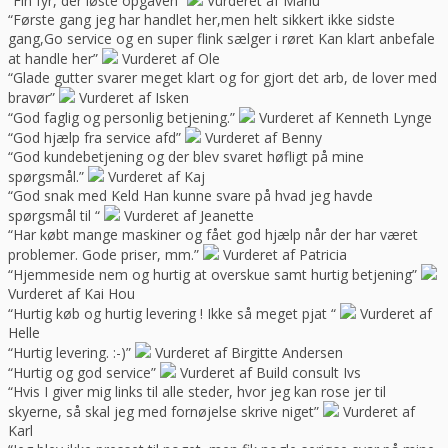
“Fin fyr, der løste opgaven”
Vurderet af Marlu
“Første gang jeg har handlet her,men helt sikkert ikke sidste
gang,Go service og en super flink sælger i røret Kan klart anbefale
at handle her”
Vurderet af Ole
“Glade gutter svarer meget klart og for gjort det arb, de lover med
bravør”
Vurderet af Isken
“God faglig og personlig betjening.”
Vurderet af Kenneth Lynge
“God hjælp fra service afd”
Vurderet af Benny
“God kundebetjening og der blev svaret høfligt på mine
spørgsmål.”
Vurderet af Kaj
“God snak med Keld Han kunne svare på hvad jeg havde
spørgsmål til “
Vurderet af Jeanette
“Har købt mange maskiner og fået god hjælp når der har været
problemer. Gode priser, mm.”
Vurderet af Patricia
“Hjemmeside nem og hurtig at overskue samt hurtig betjening”
Vurderet af Kai Hou
“Hurtig køb og hurtig levering ! Ikke så meget pjat “
Vurderet af
Helle
“Hurtig levering. :-)”
Vurderet af Birgitte Andersen
“Hurtig og god service”
Vurderet af Build consult Ivs
“Hvis I giver mig links til alle steder, hvor jeg kan rose jer til
skyerne, så skal jeg med fornøjelse skrive niget”
Vurderet af
Karl