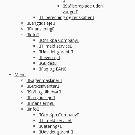
Stålbordplade uden
vanger
Tilberedning og redskaber
Langtidsleje
Finansiering
Info
Om Kpa Company
Tilmeld service
Udvidet garanti
Levering
Guides
Faq og EAN
Menu
Bagerimaskiner
Butiksinventar
Stål og tilbehør
Langtidsleje
Finansiering
Info
Om Kpa Company
Tilmeld service
Catering+
Udvidet garanti