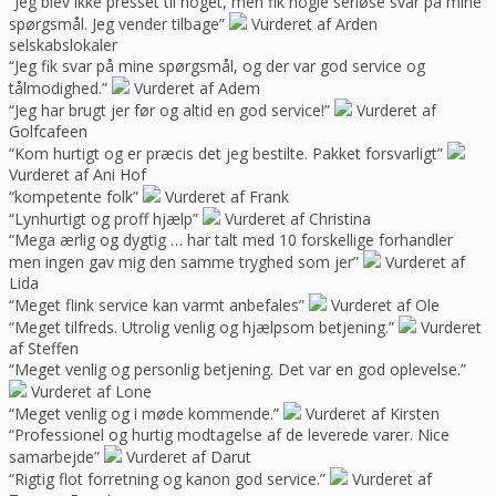
“Jeg blev ikke presset til noget, men fik nogle seriøse svar på mine
spørgsmål. Jeg vender tilbage”
Vurderet af Arden
selskabslokaler
“Jeg fik svar på mine spørgsmål, og der var god service og
tålmodighed.”
Vurderet af Adem
“Jeg har brugt jer før og altid en god service!”
Vurderet af
Golfcafeen
“Kom hurtigt og er præcis det jeg bestilte. Pakket forsvarligt”
Vurderet af Ani Hof
“kompetente folk”
Vurderet af Frank
“Lynhurtigt og proff hjælp”
Vurderet af Christina
“Mega ærlig og dygtig … har talt med 10 forskellige forhandler
men ingen gav mig den samme tryghed som jer”
Vurderet af
Lida
“Meget flink service kan varmt anbefales”
Vurderet af Ole
“Meget tilfreds. Utrolig venlig og hjælpsom betjening.”
Vurderet
af Steffen
“Meget venlig og personlig betjening. Det var en god oplevelse.”
Vurderet af Lone
“Meget venlig og i møde kommende.”
Vurderet af Kirsten
“Professionel og hurtig modtagelse af de leverede varer. Nice
samarbejde”
Vurderet af Darut
“Rigtig flot forretning og kanon god service.”
Vurderet af