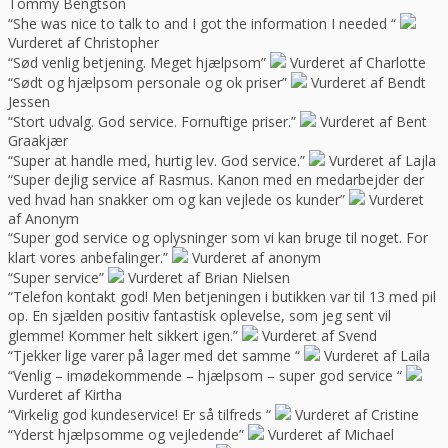
Tommy Bengtson
“She was nice to talk to and I got the information I needed “
Vurderet af Christopher
“Sød venlig betjening. Meget hjælpsom”
Vurderet af Charlotte
“Sødt og hjælpsom personale og ok priser”
Vurderet af Bendt
Jessen
“Stort udvalg. God service. Fornuftige priser.”
Vurderet af Bent
Graakjær
“Super at handle med, hurtig lev. God service.”
Vurderet af Lajla
“Super dejlig service af Rasmus. Kanon med en medarbejder der
ved hvad han snakker om og kan vejlede os kunder”
Vurderet
af Anonym
“Super god service og oplysninger som vi kan bruge til noget. For
klart vores anbefalinger.”
Vurderet af anonym
“Super service”
Vurderet af Brian Nielsen
“Telefon kontakt god! Men betjeningen i butikken var til 13 med pil
op. En sjælden positiv fantastisk oplevelse, som jeg sent vil
glemme! Kommer helt sikkert igen.”
Vurderet af Svend
“Tjekker lige varer på lager med det samme “
Vurderet af Laila
“Venlig – imødekommende – hjælpsom – super god service “
Vurderet af Kirtha
“Virkelig god kundeservice! Er så tilfreds “
Vurderet af Cristine
“Yderst hjælpsomme og vejledende”
Vurderet af Michael