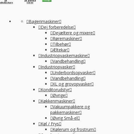
Se
Se gemte
ndkøbskurv
varer
Bagerimaskiner
Dej forberedelse
Dejæltere og mixere
Røremaskiner
Tilbehør
Æltekar
Industriopvaskemaskine
Vandbehandling
Industriopvasker
Underbordsopvasker
Vandbehandling
XL og grovopvasker
Konditorudstyr
Øvrige
Køkkenmaskiner
Vakuumpakkere og
pakkemaskiner
Øvrig Små-el
Køl / Frys
Kølerum og frostrum