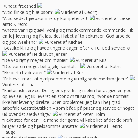
Kundetilfredshed
“Altid flinke og hjælpsom”
Vurderet af Georg
“Altid søde, hjælpsomme og kompetente !”
Vurderet af Læse
antik & retro
“Anette var rigtig sød, venlig og imødekommende kommende. Fik
en fejl levering og fik løst det i løbet af to sekunder. God arbejde
og god weekend”
Vurderet af Michael
“Bestilte kl.13 og havde tingene dagen efter kl.10. God service ☺”
Vurderet af Heidi Buch Jensen
“De ved rigtig meget om møbler”
Vurderet af Kris
“Det var en meget behagelig samtale.”
Vurderet af Käthe
“Ekspert i hvidevarer “
Vurderet af Kris
“Er blevet mødt at hjælpsomme og utrolig søde medarbejdere”
Vurderet af Tina
“Fantastisk service. De ligger sig virkelig i selen for at give en god
oplevelse. Jeg fik leveret en stor ovn til Malmø, hvor de normalt
ikke har levering direkte, uden problemer. Jeg kan i høj grad
anbefale Gastrobutikken – som både på priser og service er noget
ud over det sædvanlige.”
Vurderet af Peter Holm
“Fedt sted for den lille mand der gerne vil købe lidt af det de proff
bruger søde og hjælpsomme ansatte”
Vurderet af Henrik
Hauge