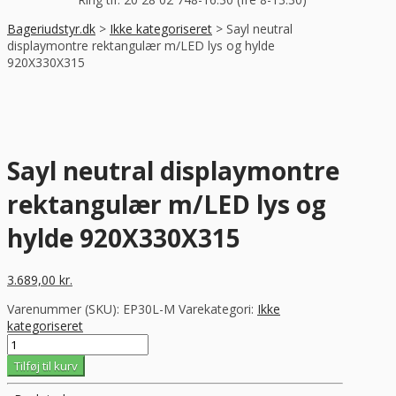
Bageriudstyr.dk
>
Ikke kategoriseret
>
Sayl neutral
displaymontre rektangulær m/LED lys og hylde
920X330X315
Sayl neutral displaymontre
rektangulær m/LED lys og
hylde 920X330X315
3.689,00
kr.
Varenummer (SKU):
EP30L-M
Varekategori:
Ikke
kategoriseret
Sayl
neutral
Tilføj til kurv
displaymontre
rektangulær