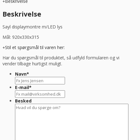
Beskrivelse
m/LED
lys
Beskrivelse
og
hylde
Sayl displaymontre m/LED lys
920X330X315
antal
Mål: 920x330x315
Stil et spørgsmål til varen her:
Har du spørgsmål til produktet, så udfyld formularen og vi
vender tilbage hurtigst muligt.
Navn
*
E-mail
*
Besked