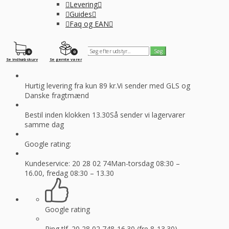
Levering
Guides
Faq og EAN
0
0
Se indkøbskurv
Se gemte varer
Hurtig levering fra kun 89 kr.
Vi sender med GLS og
Danske fragtmænd
Bestil inden klokken 13.30
Så sender vi lagervarer
samme dag
Google rating:
Kundeservice: 20 28 02 74
Man-torsdag 08:30 –
16.00, fredag 08:30 – 13.30
Google rating
Ring tlf. 20 28 02 74
8-16.30 (fre 8-13.30)