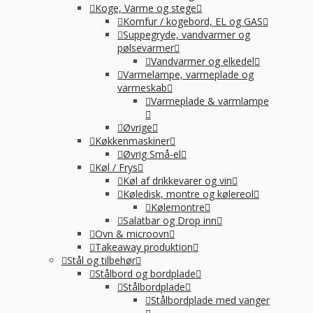
Koge, Varme og stege
Komfur / kogebord, EL og GAS
Suppegryde, vandvarmer og
pølsevarmer
Vandvarmer og elkedel
Varmelampe, varmeplade og
varmeskab
Varmeplade & varmlampe
Øvrige
Køkkenmaskiner
Øvrig Små-el
Køl / Frys
Køl af drikkevarer og vin
Køledisk, montre og kølereol
Kølemontre
Salatbar og Drop inn
Ovn & microovn
Takeaway produktion
Stål og tilbehør
Stålbord og bordplade
Stålbordplade
Stålbordplade med vanger