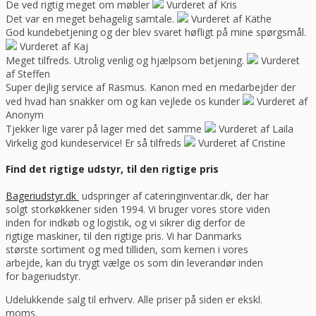
De ved rigtig meget om møbler
Vurderet af Kris
Det var en meget behagelig samtale.
Vurderet af Käthe
God kundebetjening og der blev svaret høfligt på mine spørgsmål.
Vurderet af Kaj
Meget tilfreds. Utrolig venlig og hjælpsom betjening.
Vurderet
af Steffen
Super dejlig service af Rasmus. Kanon med en medarbejder der
ved hvad han snakker om og kan vejlede os kunder
Vurderet af
Anonym
Tjekker lige varer på lager med det samme
Vurderet af Laila
Virkelig god kundeservice! Er så tilfreds
Vurderet af Cristine
Find det rigtige udstyr, til den rigtige pris
Bageriudstyr.dk
udspringer af cateringinventar.dk, der har
solgt storkøkkener siden 1994. Vi bruger vores store viden
inden for indkøb og logistik, og vi sikrer dig derfor de
rigtige maskiner, til den rigtige pris. Vi har Danmarks
største sortiment og med tilliden, som kernen i vores
arbejde, kan du trygt vælge os som din leverandør inden
for bageriudstyr.
Udelukkende salg til erhverv. Alle priser på siden er ekskl.
moms.