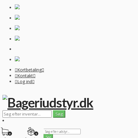
Kortbetaling
Kontakt
Log ind
0
0