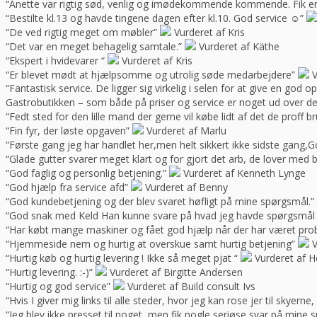
“Anette var rigtig sød, venlig og imødekommende kommende. Fik en f
“Bestilte kl.13 og havde tingene dagen efter kl.10. God service ☺”
“De ved rigtig meget om møbler”
Vurderet af Kris
“Det var en meget behagelig samtale.”
Vurderet af Käthe
“Ekspert i hvidevarer “
Vurderet af Kris
“Er blevet mødt at hjælpsomme og utrolig søde medarbejdere”
V
“Fantastisk service. De ligger sig virkelig i selen for at give en god 
Gastrobutikken – som både på priser og service er noget ud over de
“Fedt sted for den lille mand der gerne vil købe lidt af det de prof
“Fin fyr, der løste opgaven”
Vurderet af Marlu
“Første gang jeg har handlet her,men helt sikkert ikke sidste gang,Go
“Glade gutter svarer meget klart og for gjort det arb, de lover med 
“God faglig og personlig betjening.”
Vurderet af Kenneth Lynge
“God hjælp fra service afd”
Vurderet af Benny
“God kundebetjening og der blev svaret høfligt på mine spørgsmål.”
“God snak med Keld Han kunne svare på hvad jeg havde spørgsmål t
“Har købt mange maskiner og fået god hjælp når der har været pro
“Hjemmeside nem og hurtig at overskue samt hurtig betjening”
V
“Hurtig køb og hurtig levering ! Ikke så meget pjat “
Vurderet af H
“Hurtig levering. :-)”
Vurderet af Birgitte Andersen
“Hurtig og god service”
Vurderet af Build consult Ivs
“Hvis I giver mig links til alle steder, hvor jeg kan rose jer til skyern
“Jeg blev ikke presset til noget, men fik nogle seriøse svar på mine 