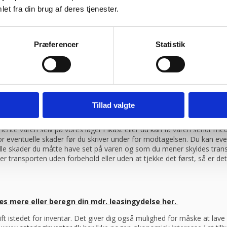
et fra din brug af deres tjenester.
ragtmænd
Præferencer
Statistik
08:30 – 13.30
Tillad valgte
ag efter din bestilling, såfremt du har bestilt inden klokken 13.30
ente varen selv på vores lager i Ikast eller du kan få varen sendt 
 for eventuelle skader før du skriver under for modtagelsen. Du kan ev
elle skader du måtte have set på varen og som du mener skyldes trans
er transporten uden forbehold eller uden at tjekke det først, så er d
æs mere eller beregn din mdr. leasingydelse her.
drift istedet for inventar. Det giver dig også mulighed for måske at la