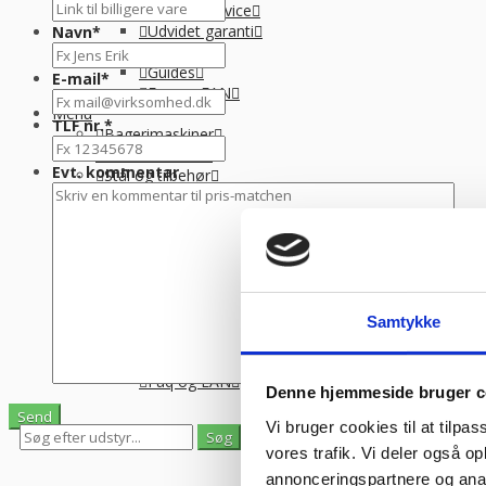
Tilmeld service
Udvidet garanti
Navn
*
Levering
Guides
E-mail
*
Faq og EAN
Menu
TLF nr.
*
Bagerimaskiner
Butiksinventar
Evt. kommentar
Stål og tilbehør
Langtidsleje
Finansiering
Info
Om Kpa Company
Tilmeld service
Catering+
Udvidet garanti
Samtykke
Levering
Guides
Faq og EAN
Denne hjemmeside bruger c
Vi bruger cookies til at tilpas
0
0
vores trafik. Vi deler også 
Se gemte varer
Se indkøbskurv
annonceringspartnere og anal