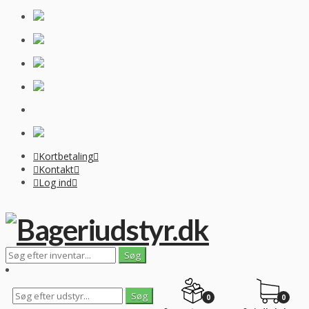
Kortbetaling
Kontakt
Log ind
0
0