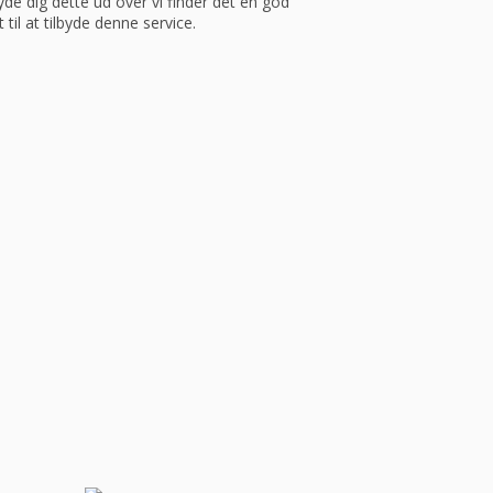
yde dig dette ud over vi finder det en god
 til at tilbyde denne service.