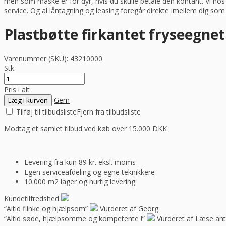
men som måske er for dyr, hvis du skulle betale den kontant. Vi ho
service. Og al låntagning og leasing foregår direkte imellem dig so
Plastbøtte firkantet fryseegnet
Varenummer (SKU):
43210000
Stk.
Pris i alt
Gem
Læg i kurven
Tilføj til tilbudsliste
Fjern fra tilbudsliste
Modtag et samlet tilbud ved køb over 15.000 DKK
Levering fra kun 89 kr. eksl. moms
Egen serviceafdeling og egne teknikkere
10.000 m2 lager og hurtig levering
Kundetilfredshed
“Altid flinke og hjælpsom”
Vurderet af Georg
“Altid søde, hjælpsomme og kompetente !”
Vurderet af Læse ant