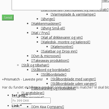
Suppegryde, vandvarmer og pølsevarmer
Vandvarmer og elkedel
Varmelampe, varmeplade og varmeskab
Varmeplade & varmlampe
Øvrige
Køkkenmaskiner
Øvrig Små-el
Køl / Frys
Køl af drikkevarer og vin
Køledisk, montre og kølereol
Kølemontre
Salatbar og Drop inn
Ovn & microovn
Takeaway produktion
Stål og tilbehør
Stålbord og bordplade
Stålbordplade
Stålbordplade med vanger
Prismatch - Laveste pris!
Stålbordplade uden vanger
Har du fundet et billigere produkt som vi skal pris matche? Vi skal bl
Tilberedning og redskaber
Langtidsleje
Set pris:
*
Finansiering
Info
Link:
*
Om Kpa Company