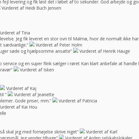
ejl levering og fik løst det i løbet af to sekunder. God arbejde og 
Vurderet af Heidi Buch Jensen
urderet af Tina
oplevelse. Jeg fik leveret en stor ovn til Malmø, hvor de normalt ikke h
t sædvanlige.”
Vurderet af Peter Holm
f bruger søde og hjælpsomme ansatte”
Vurderet af Henrik Hauge
 service og en super flink sælger i røret Kan klart anbefale at handle 
bravør”
Vurderet af Isken
Vurderet af Kaj
il “
Vurderet af Jeanette
blemer. Gode priser, mm.”
Vurderet af Patricia
urderet af Kai Hou
elle
e, så skal jeg med fornøjelse skrive niget”
Vurderet af Karl
spørgsmål. Jeg vender tilbage”
Vurderet af Arden selskabslokaler