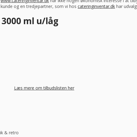
s
www.cateringinventar.dk
har ikke nogen økonomisk interesse i at tilb
m kunde og en tredjepartner, som vi hos
cateringinventar.dk
har udvalgt
 3000 ml u/låg
Læs mere om tilbudslisten her
ik & retro