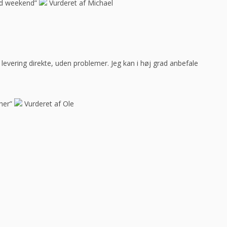
god weekend”
Vurderet af Michael
ar levering direkte, uden problemer. Jeg kan i høj grad anbefale
her”
Vurderet af Ole