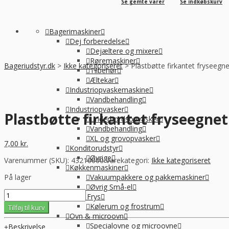
Se gemte varer
Se indkøbskurv
Bagerimaskiner
Dej forberedelse
Dejæltere og mixere
Røremaskiner
Bageriudstyr.dk
>
Ikke kategoriseret
>
Plastbøtte firkantet fryseegne
Tilbehør
Æltekar
Industriopvaskemaskine
Vandbehandling
Industriopvasker
Plastbøtte firkantet fryseegnet
Underbordsopvasker
Vandbehandling
XL og grovopvasker
7,00
kr.
Konditorudstyr
Øvrige
Varenummer (SKU):
43210000
Varekategori:
Ikke kategoriseret
Køkkenmaskiner
På lager
Vakuumpakkere og pakkemaskiner
Øvrig Små-el
Plastbøtte
Køl / Frys
firkantet
Kølerum og frostrum
Tilføj til kurv
fryseegnet
Ovn & microovn
3000
Specialovne og microovne
Beskrivelse