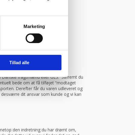
Marketing
Tillad alle
.
med Danske fragtmænd eller GLS. Såfremt du
entuelt bede om at få tilføjet “modtaget
porten. Derefter får du varen udleveret og
et desværre dit ansvar som kunde og vi kan
ve netop den indretning du har drømt om,