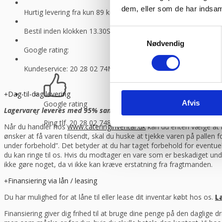
dem, eller som de har indsaml
Hurtig levering fra kun 89 kr.
Vi sender med GLS og Danske f
Bestil inden klokken 13.30
Så sender vi lagervarer samme dag
Samtykkevalg
Nødvendig
Google rating:
Kundeservice: 20 28 02 74
Man-torsdag 08:30 – 16.00, fredag 
Dag-til-dag levering
Afvis
Google rating
Lagervarer leveres med 95% sandsynlighed allerede den første hverd
Ring tlf. 20 28 02 74
8-16.30 (fre 8-13.30)
Når du handler hos
www.cateringinventar.dk
kan du enten vælge at h
ønsker at få varen tilsendt, skal du huske at tjekke varen på pallen
under forbehold”. Det betyder at du har taget forbehold for eventu
du kan ringe til os. Hvis du modtager en vare som er beskadiget und
ikke gøre noget, da vi ikke kan kræve erstatning fra fragtmanden.
Finansiering via lån / leasing
Du har mulighed for at låne til eller lease dit inventar købt hos os.
L
Finansiering giver dig frihed til at bruge dine penge på den daglige 