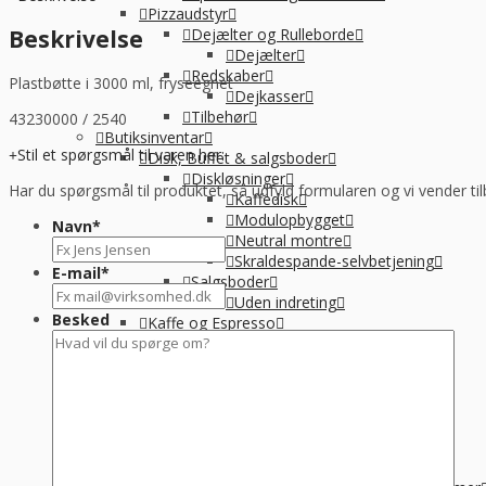
ml
Pizzaudstyr
u/låg
Beskrivelse
Dejælter og Rulleborde
antal
Dejælter
Redskaber
Plastbøtte i 3000 ml, fryseegnet
Dejkasser
Tilbehør
43230000 / 2540
Butiksinventar
Stil et spørgsmål til varen her:
Disk, Buffet & salgsboder
Diskløsninger
Har du spørgsmål til produktet, så udfyld formularen og vi vender til
Kaffedisk
Modulopbygget
Navn
*
Neutral montre
Skraldespande-selvbetjening
E-mail
*
Salgsboder
Uden indreting
Besked
Kaffe og Espresso
Kaffemaskine til baristakaffe
Kaffemaskiner til filterkaffe
Percolator kaffemaskine
Tilbehør til kaffebrygning
Vandbehandling
Koge, Varme og stege
Komfur / kogebord, EL og GAS