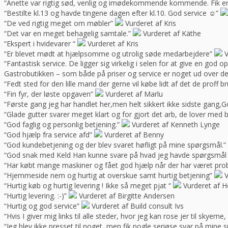
“Anette var rigtig sød, venlig og imødekommende kommende. Fik en f
“Bestilte kl.13 og havde tingene dagen efter kl.10. God service ☺”
“De ved rigtig meget om møbler”
Vurderet af Kris
“Det var en meget behagelig samtale.”
Vurderet af Käthe
“Ekspert i hvidevarer “
Vurderet af Kris
“Er blevet mødt at hjælpsomme og utrolig søde medarbejdere”
V
“Fantastisk service. De ligger sig virkelig i selen for at give en god 
Gastrobutikken – som både på priser og service er noget ud over de
“Fedt sted for den lille mand der gerne vil købe lidt af det de prof
“Fin fyr, der løste opgaven”
Vurderet af Marlu
“Første gang jeg har handlet her,men helt sikkert ikke sidste gang,Go
“Glade gutter svarer meget klart og for gjort det arb, de lover med 
“God faglig og personlig betjening.”
Vurderet af Kenneth Lynge
“God hjælp fra service afd”
Vurderet af Benny
“God kundebetjening og der blev svaret høfligt på mine spørgsmål.”
“God snak med Keld Han kunne svare på hvad jeg havde spørgsmål t
“Har købt mange maskiner og fået god hjælp når der har været pro
“Hjemmeside nem og hurtig at overskue samt hurtig betjening”
V
“Hurtig køb og hurtig levering ! Ikke så meget pjat “
Vurderet af H
“Hurtig levering. :-)”
Vurderet af Birgitte Andersen
“Hurtig og god service”
Vurderet af Build consult Ivs
“Hvis I giver mig links til alle steder, hvor jeg kan rose jer til skyern
“Jeg blev ikke presset til noget, men fik nogle seriøse svar på mine 