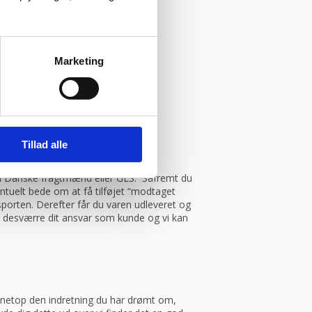
Marketing
Tillad alle
.
med Danske fragtmænd eller GLS. Såfremt du
entuelt bede om at få tilføjet “modtaget
porten. Derefter får du varen udleveret og
et desværre dit ansvar som kunde og vi kan
ve netop den indretning du har drømt om,