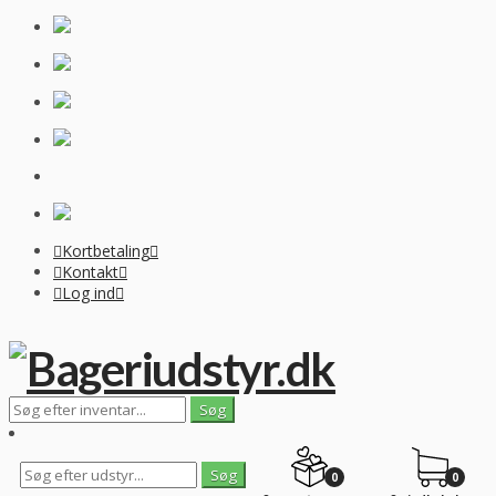
Kortbetaling
Kontakt
Log ind
0
0