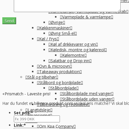
Suppegryde, vandvarmer og pølsevarmer
Vandvarmer og elkedel
Varmelampe, varmeplade og varmeskab
Varmeplade & varmlampe
Øvrige
Køkkenmaskiner
Øvrig Små-el
Køl / Frys
Køl af drikkevarer og vin
Køledisk, montre og kølereol
Kølemontre
Salatbar og Drop inn
Ovn & microovn
Takeaway produktion
Stål og tilbehør
Stålbord og bordplade
Stålbordplade
Stålbordplade med vanger
Prismatch - Laveste pris!
Stålbordplade uden vanger
Har du fundet et billigere produkt som vi skal pris matche? Vi skal bl
Tilberedning og redskaber
Langtidsleje
Set pris:
*
Finansiering
Info
Link:
*
Om Kpa Company