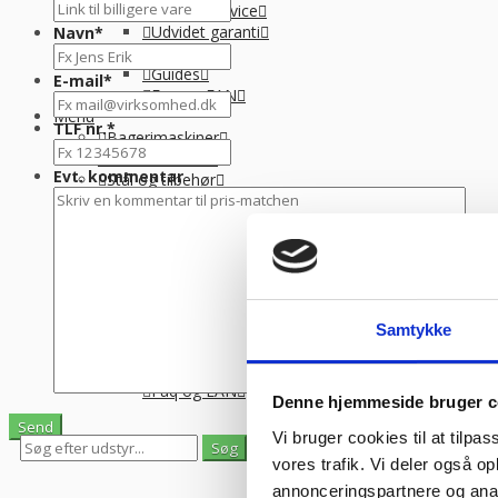
Tilmeld service
Udvidet garanti
Navn
*
Levering
Guides
E-mail
*
Faq og EAN
Menu
TLF nr.
*
Bagerimaskiner
Butiksinventar
Evt. kommentar
Stål og tilbehør
Langtidsleje
Finansiering
Info
Om Kpa Company
Tilmeld service
Catering+
Udvidet garanti
Samtykke
Levering
Guides
Faq og EAN
Denne hjemmeside bruger c
Vi bruger cookies til at tilpas
0
0
vores trafik. Vi deler også 
Se gemte varer
Se indkøbskurv
annonceringspartnere og anal