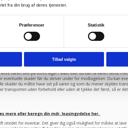
et fra din brug af deres tjenester.
ragtmænd
Præferencer
Statistik
08:30 – 13.30
Tillad valgte
ag efter din bestilling, såfremt du har bestilt inden klokken 13.30
ente varen selv på vores lager i Ikast eller du kan få varen sendt 
 for eventuelle skader før du skriver under for modtagelsen. Du kan ev
elle skader du måtte have set på varen og som du mener skyldes trans
er transporten uden forbehold eller uden at tjekke det først, så er d
æs mere eller beregn din mdr. leasingydelse her.
drift istedet for inventar. Det giver dig også mulighed for måske at la