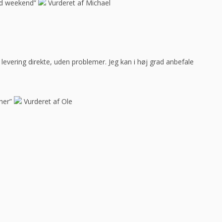
god weekend”
Vurderet af Michael
ar levering direkte, uden problemer. Jeg kan i høj grad anbefale
her”
Vurderet af Ole