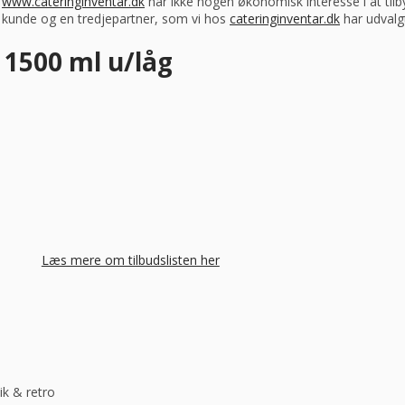
s
www.cateringinventar.dk
har ikke nogen økonomisk interesse i at tilb
m kunde og en tredjepartner, som vi hos
cateringinventar.dk
har udvalgt
 1500 ml u/låg
Læs mere om tilbudslisten her
ik & retro