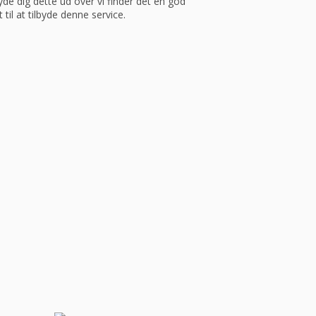
yde dig dette ud over vi finder det en god
 til at tilbyde denne service.