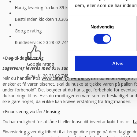
dem, eller som de har indsaml
Hurtig levering fra kun 89 kr.
Vi sender med GLS og Danske f
Bestil inden klokken 13.30
Så sender vi lagervarer samme dag
Samtykkevalg
Nødvendig
Google rating:
Kundeservice: 20 28 02 74
Man-torsdag 08:30 – 16.00, fredag 
Dag-til-dag levering
Afvis
Google rating
Lagervarer leveres med 95% sandsynlighed allerede den første hverd
Ring tlf. 20 28 02 74
8-16.30 (fre 8-13.30)
Når du handler hos
www.cateringinventar.dk
kan du enten vælge at h
ønsker at få varen tilsendt, skal du huske at tjekke varen på pallen
under forbehold”. Det betyder at du har taget forbehold for eventu
du kan ringe til os. Hvis du modtager en vare som er beskadiget und
ikke gøre noget, da vi ikke kan kræve erstatning fra fragtmanden.
Finansiering via lån / leasing
Du har mulighed for at låne til eller lease dit inventar købt hos os.
L
Finansiering giver dig frihed til at bruge dine penge på den daglige 