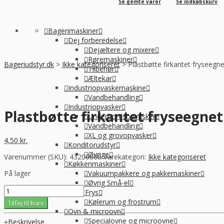
Se gemte varer
Se indkøbskurv
Bagerimaskiner
Dej forberedelse
Dejæltere og mixere
Røremaskiner
Bageriudstyr.dk
>
Ikke kategoriseret
>
Plastbøtte firkantet fryseegne
Tilbehør
Æltekar
Industriopvaskemaskine
Vandbehandling
Industriopvasker
Plastbøtte firkantet fryseegnet
Underbordsopvasker
Vandbehandling
XL og grovopvasker
4,50
kr.
Konditorudstyr
Øvrige
Varenummer (SKU):
43200000
Varekategori:
Ikke kategoriseret
Køkkenmaskiner
På lager
Vakuumpakkere og pakkemaskiner
Øvrig Små-el
Plastbøtte
Køl / Frys
firkantet
Kølerum og frostrum
Tilføj til kurv
fryseegnet
Ovn & microovn
1500
Specialovne og microovne
Beskrivelse