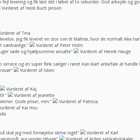
ejl levering og fik løst det i løbet af to sekunder. God arbejde og 
Vurderet af Heidi Buch Jensen
urderet af Tina
oplevelse. Jeg fik leveret en stor ovn til Malmø, hvor de normalt ikke h
t sædvanlige.”
Vurderet af Peter Holm
f bruger søde og hjælpsomme ansatte”
Vurderet af Henrik Hauge
 service og en super flink sælger i røret Kan klart anbefale at handle 
bravør”
Vurderet af Isken
Vurderet af Kaj
il “
Vurderet af Jeanette
blemer. Gode priser, mm.”
Vurderet af Patricia
urderet af Kai Hou
elle
e, så skal jeg med fornøjelse skrive niget”
Vurderet af Karl
spørgsmål. Jeg vender tilbage”
Vurderet af Arden selskabslokaler