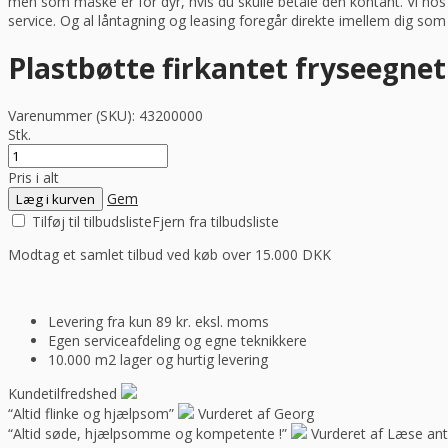
men som måske er for dyr, hvis du skulle betale den kontant. Vi ho
service. Og al låntagning og leasing foregår direkte imellem dig so
Plastbøtte firkantet fryseegnet
Varenummer (SKU):
43200000
Stk.
Pris i alt
Gem
Læg i kurven
Tilføj til tilbudsliste
Fjern fra tilbudsliste
Modtag et samlet tilbud ved køb over 15.000 DKK
Levering fra kun 89 kr. eksl. moms
Egen serviceafdeling og egne teknikkere
10.000 m2 lager og hurtig levering
Kundetilfredshed
“Altid flinke og hjælpsom”
Vurderet af Georg
“Altid søde, hjælpsomme og kompetente !”
Vurderet af Læse ant