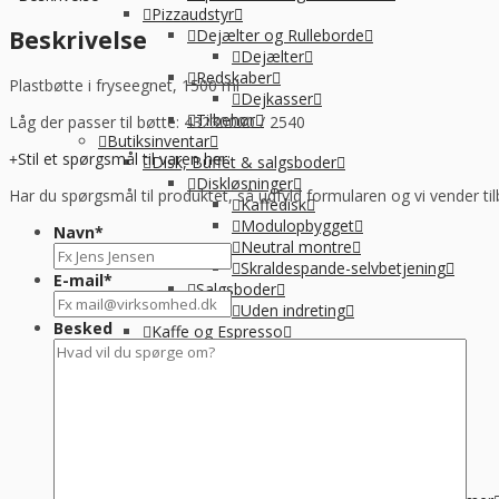
ml
Pizzaudstyr
u/låg
Beskrivelse
Dejælter og Rulleborde
antal
Dejælter
Redskaber
Plastbøtte i fryseegnet, 1500 ml
Dejkasser
Tilbehør
Låg der passer til bøtte: 43230000 / 2540
Butiksinventar
Stil et spørgsmål til varen her:
Disk, Buffet & salgsboder
Diskløsninger
Har du spørgsmål til produktet, så udfyld formularen og vi vender til
Kaffedisk
Modulopbygget
Navn
*
Neutral montre
Skraldespande-selvbetjening
E-mail
*
Salgsboder
Uden indreting
Besked
Kaffe og Espresso
Kaffemaskine til baristakaffe
Kaffemaskiner til filterkaffe
Percolator kaffemaskine
Tilbehør til kaffebrygning
Vandbehandling
Koge, Varme og stege
Komfur / kogebord, EL og GAS