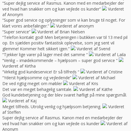
“Super dejlig service af Rasmus. Kanon med en medarbejder der
ved hvad han snakker om og kan vejlede os kunder”
Vurderet
af Anonym
“Super god service og oplysninger som vi kan bruge til noget. For
klart vores anbefalinger.”
Vurderet af anonym
“Super service”
Vurderet af Brian Nielsen
“Telefon kontakt god! Men betjeningen i butikken var til 13 med pil
op. En sjælden positiv fantastisk oplevelse, som jeg sent vil
glemme! Kommer helt sikkert igen.”
Vurderet af Svend
“Tjekker lige varer på lager med det samme “
Vurderet af Laila
“Venlig – imødekommende – hjælpsom – super god service “
Vurderet af Kirtha
“Virkelig god kundeservice! Er så tilfreds “
Vurderet af Cristine
“Yderst hjælpsomme og vejledende”
Vurderet af Michael
De ved rigtig meget om møbler
Vurderet af Kris
Det var en meget behagelig samtale.
Vurderet af Käthe
God kundebetjening og der blev svaret høfligt på mine spørgsmål.
Vurderet af Kaj
Meget tilfreds. Utrolig venlig og hjælpsom betjening.
Vurderet
af Steffen
Super dejlig service af Rasmus. Kanon med en medarbejder der
ved hvad han snakker om og kan vejlede os kunder
Vurderet af
Anonym