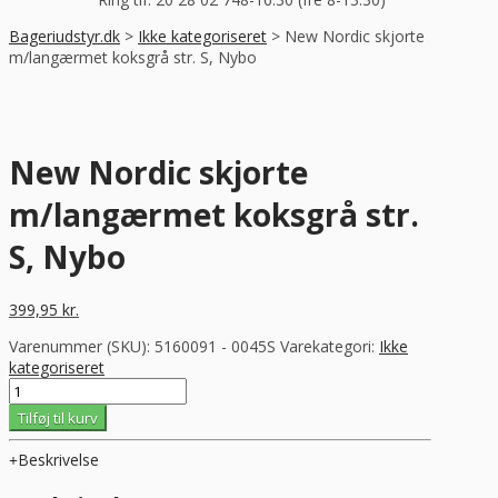
Bageriudstyr.dk
>
Ikke kategoriseret
>
New Nordic skjorte
m/langærmet koksgrå str. S, Nybo
New Nordic skjorte
m/langærmet koksgrå str.
S, Nybo
399,95
kr.
Varenummer (SKU):
5160091 - 0045S
Varekategori:
Ikke
kategoriseret
New
Nordic
Tilføj til kurv
skjorte
m/langærmet
Beskrivelse
koksgrå
str.