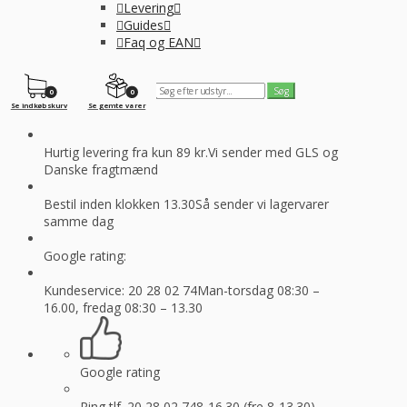
Levering
Guides
Faq og EAN
0
0
Se indkøbskurv
Se gemte varer
Hurtig levering fra kun 89 kr.
Vi sender med GLS og
Danske fragtmænd
Bestil inden klokken 13.30
Så sender vi lagervarer
samme dag
Google rating:
Kundeservice: 20 28 02 74
Man-torsdag 08:30 –
16.00, fredag 08:30 – 13.30
Google rating
Ring tlf. 20 28 02 74
8-16.30 (fre 8-13.30)