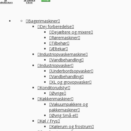
Se
Se gemte
ndkøbskurv
varer
Bagerimaskiner
Dej forberedelse
Dejæltere og mixere
Røremaskiner
Tilbehør
Æltekar
Industriopvaskemaskine
Vandbehandling
Industriopvasker
Underbordsopvasker
Vandbehandling
XL og grovopvasker
Konditorudstyr
Øvrige
Køkkenmaskiner
Vakuumpakkere og
pakkemaskiner
Øvrig Små-el
Køl / Frys
Kølerum og frostrum