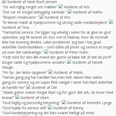
Vurderet af Heidi Buch Jensen
“De ved rigtig meget om møbler”
Vurderet af Kris
“Det var en meget behagelig samtale.”
Vurderet af Käthe
“Ekspert i hvidevarer “
Vurderet af Kris
“Er blevet mødt at hjælpsomme og utrolig søde medarbejdere”
Vurderet af Tina
“Fantastisk service. De ligger sig virkelig i selen for at give en god
oplevelse. Jeg fik leveret en stor ovn til Malmø, hvor de normalt
ikke har levering direkte, uden problemer. Jeg kan i høj grad
anbefale Gastrobutikken – som både på priser og service er noget
ud over det sædvanlige.”
Vurderet af Peter Holm
“Fedt sted for den lille mand der gerne vil købe lidt af det de proff
bruger søde og hjælpsomme ansatte”
Vurderet af Henrik
Hauge
“Fin fyr, der løste opgaven”
Vurderet af Marlu
“Første gang jeg har handlet her,men helt sikkert ikke sidste
gang,Go service og en super flink sælger i røret Kan klart anbefale
at handle her”
Vurderet af Ole
“Glade gutter svarer meget klart og for gjort det arb, de lover med
bravør”
Vurderet af Isken
“God faglig og personlig betjening.”
Vurderet af Kenneth Lynge
“God hjælp fra service afd”
Vurderet af Benny
“God kundebetjening og der blev svaret høfligt på mine