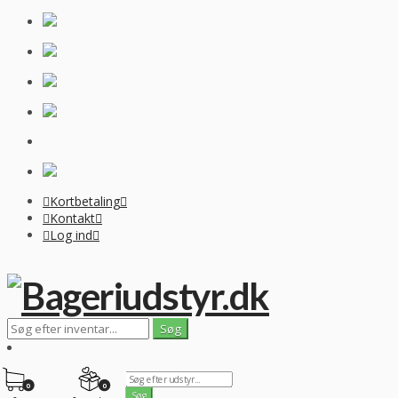
Kortbetaling
Kontakt
Log ind
0
0