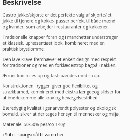
Beskrivelse
S,
Nybo
Gastro Jakke/skjorte er det perfekte valg af skjorte/let
antal
jakke til tjenere og kokke- passer perfekt til både mænd
og kvinder, som arbejder i restauranter og køkkener.
Traditionelle knapper foran og i manchetter understreger
et klassisk, upræsentiøst look, kombineret med en
praktisk brystlomme.
Den lave krave fremhæver et enkelt design med respekt
for traditioner og med en forklædestrop bagpå i nakken.
Ærmer kan rulles op og fastspændes med strop.
Konstruktionen i ryggen giver god flexibilitet og
strækbarhed, kombineret med ekstra længdeog slidser for
at imødekomme alle krav og bevægelsesfrihed.
Bæredygtig kvalitet i genanvendt polyester og økologisk
bomuld, sikrer at der tages hensyn til mennesker og miljø.
Materiale: 50/50% pes/co 140g
Stil et spørgsmål til varen her: