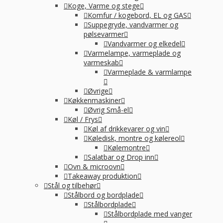
Koge, Varme og stege
Komfur / kogebord, EL og GAS
Suppegryde, vandvarmer og
pølsevarmer
Vandvarmer og elkedel
Varmelampe, varmeplade og
varmeskab
Varmeplade & varmlampe
Øvrige
Køkkenmaskiner
Øvrig Små-el
Køl / Frys
Køl af drikkevarer og vin
Køledisk, montre og kølereol
Kølemontre
Salatbar og Drop inn
Ovn & microovn
Takeaway produktion
Stål og tilbehør
Stålbord og bordplade
Stålbordplade
Stålbordplade med vanger