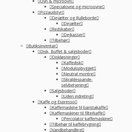
Ovn & microovn
Specialovne og microovne
Pizzaudstyr
Dejælter og Rulleborde
Dejælter
Redskaber
Dejkasser
Tilbehør
Butiksinventar
Disk, Buffet & salgsboder
Diskløsninger
Kaffedisk
Modulopbygget
Neutral montre
Skraldespande-
selvbetjening
Salgsboder
Uden indreting
Kaffe og Espresso
Kaffemaskine til baristakaffe
Kaffemaskiner til filterkaffe
Percolator kaffemaskine
Tilbehør til kaffebrygning
Vandbehandling