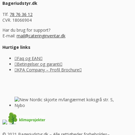
Bageriudstyr.dk
Tlf.
78 76 36 12
CVR. 18066904
Har du brug for support?
E-mail:
mail@cateringinventar.dk
Hurtige links
Faq og EAN
Betingelser og garanti
KPA Company – Profil Brochure
© 2021 Bageriudstyr.dk – Alle rettigheder forbeholdes–