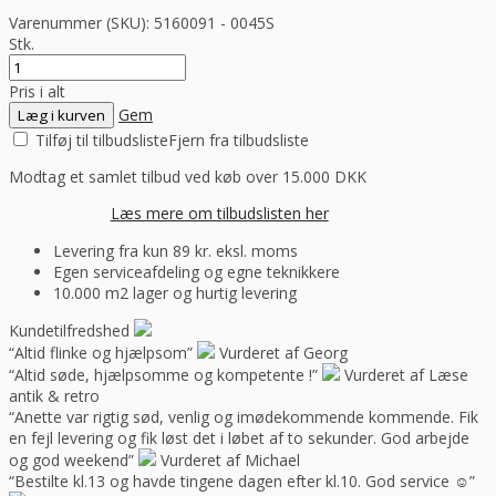
Varenummer (SKU):
5160091 - 0045S
Stk.
Pris i alt
Gem
Læg i kurven
Tilføj til tilbudsliste
Fjern fra tilbudsliste
Modtag et samlet tilbud ved køb over 15.000 DKK
Læs mere om tilbudslisten her
Levering fra kun 89 kr. eksl. moms
Egen serviceafdeling og egne teknikkere
10.000 m2 lager og hurtig levering
Kundetilfredshed
“Altid flinke og hjælpsom”
Vurderet af Georg
“Altid søde, hjælpsomme og kompetente !”
Vurderet af Læse
antik & retro
“Anette var rigtig sød, venlig og imødekommende kommende. Fik
en fejl levering og fik løst det i løbet af to sekunder. God arbejde
og god weekend”
Vurderet af Michael
“Bestilte kl.13 og havde tingene dagen efter kl.10. God service ☺”