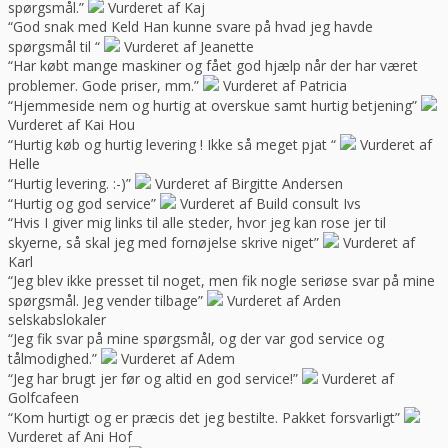
spørgsmål.”
Vurderet af Kaj
“God snak med Keld Han kunne svare på hvad jeg havde
spørgsmål til “
Vurderet af Jeanette
“Har købt mange maskiner og fået god hjælp når der har været
problemer. Gode priser, mm.”
Vurderet af Patricia
“Hjemmeside nem og hurtig at overskue samt hurtig betjening”
Vurderet af Kai Hou
“Hurtig køb og hurtig levering ! Ikke så meget pjat “
Vurderet af
Helle
“Hurtig levering. :-)”
Vurderet af Birgitte Andersen
“Hurtig og god service”
Vurderet af Build consult Ivs
“Hvis I giver mig links til alle steder, hvor jeg kan rose jer til
skyerne, så skal jeg med fornøjelse skrive niget”
Vurderet af
Karl
“Jeg blev ikke presset til noget, men fik nogle seriøse svar på mine
spørgsmål. Jeg vender tilbage”
Vurderet af Arden
selskabslokaler
“Jeg fik svar på mine spørgsmål, og der var god service og
tålmodighed.”
Vurderet af Adem
“Jeg har brugt jer før og altid en god service!”
Vurderet af
Golfcafeen
“Kom hurtigt og er præcis det jeg bestilte. Pakket forsvarligt”
Vurderet af Ani Hof