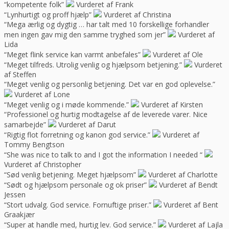
“kompetente folk”
Vurderet af Frank
“Lynhurtigt og proff hjælp”
Vurderet af Christina
“Mega ærlig og dygtig … har talt med 10 forskellige forhandler
men ingen gav mig den samme tryghed som jer”
Vurderet af
Lida
“Meget flink service kan varmt anbefales”
Vurderet af Ole
“Meget tilfreds. Utrolig venlig og hjælpsom betjening.”
Vurderet
af Steffen
“Meget venlig og personlig betjening. Det var en god oplevelse.”
Vurderet af Lone
“Meget venlig og i møde kommende.”
Vurderet af Kirsten
“Professionel og hurtig modtagelse af de leverede varer. Nice
samarbejde”
Vurderet af Darut
“Rigtig flot forretning og kanon god service.”
Vurderet af
Tommy Bengtson
“She was nice to talk to and I got the information I needed “
Vurderet af Christopher
“Sød venlig betjening. Meget hjælpsom”
Vurderet af Charlotte
“Sødt og hjælpsom personale og ok priser”
Vurderet af Bendt
Jessen
“Stort udvalg. God service. Fornuftige priser.”
Vurderet af Bent
Graakjær
“Super at handle med, hurtig lev. God service.”
Vurderet af Lajla