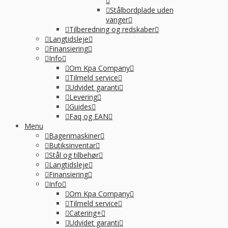
Stålbordplade uden
vanger
Tilberedning og redskaber
Langtidsleje
Finansiering
Info
Om Kpa Company
Tilmeld service
Udvidet garanti
Levering
Guides
Faq og EAN
Menu
Bagerimaskiner
Butiksinventar
Stål og tilbehør
Langtidsleje
Finansiering
Info
Om Kpa Company
Tilmeld service
Catering+
Udvidet garanti