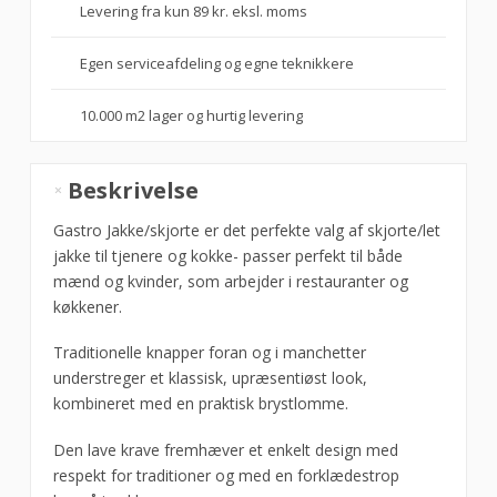
Levering fra kun 89 kr. eksl. moms
Egen serviceafdeling og egne teknikkere
10.000 m2 lager og hurtig levering
New
Beskrivelse
Nordic
skjorte
Gastro Jakke/skjorte er det perfekte valg af skjorte/let
m/langærmet
jakke til tjenere og kokke- passer perfekt til både
koksgrå
mænd og kvinder, som arbejder i restauranter og
str.
køkkener.
4XL,
Traditionelle knapper foran og i manchetter
Nybo
understreger et klassisk, upræsentiøst look,
antal
kombineret med en praktisk brystlomme.
Den lave krave fremhæver et enkelt design med
respekt for traditioner og med en forklædestrop