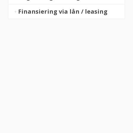
Finansiering via lån / leasing
“Altid flinke og hjælpsom”
Vurderet af Georg
“Altid søde, hjælpsomme og kompetente !”
Vurderet af Læse antik & retro
“Anette var rigtig sød, venlig og imødekommende kommende. Fik en
fejl levering og fik løst det i løbet af to sekunder. God arbejde og god
weekend”