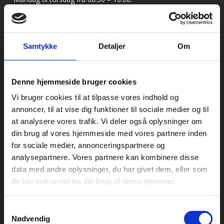
Fredag fra 08.30 – 13.30.
Bageriudstyr.dk
Samtykke
Detaljer
Om
Tlf.
78 76 36 12
CVR. 18066904
Denne hjemmeside bruger cookies
Har du brug for support?
Vi bruger cookies til at tilpasse vores indhold og
E-mail:
mail@cateringinventar.dk
annoncer, til at vise dig funktioner til sociale medier og til
at analysere vores trafik. Vi deler også oplysninger om
Hurtige links
din brug af vores hjemmeside med vores partnere inden
for sociale medier, annonceringspartnere og
Faq og EAN
analysepartnere. Vores partnere kan kombinere disse
Betingelser og garanti
KPA Company – Profil Brochure
data med andre oplysninger, du har givet dem, eller som
de har indsamlet fra din brug af deres tjenester.
Samtykkevalg
Nødvendig