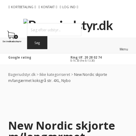
KORTBETALING
KONTAKT
LOG IND
0
Se indkøbskurv
Menu
Google rating
Ring tlf. 20 28 02 74
8-16.30 (fre 8-13.30)
Bageriudstyr.dk
>
Ikke kategoriseret
>
New Nordic skjorte
m/langærmet koksgrå str. 4XL, Nybo
New Nordic skjorte