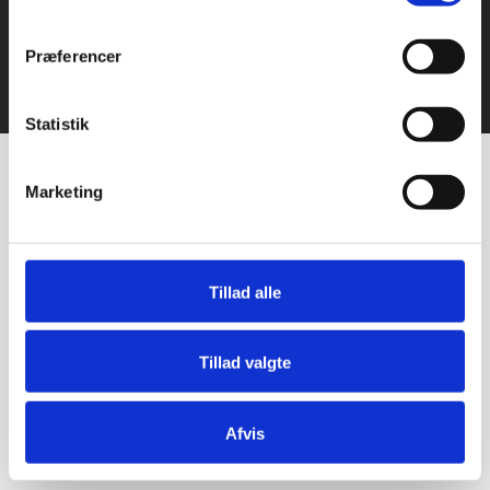
Præferencer
© 2021 Bageriudstyr.dk – Alle rettigheder forbeholdes–
Udviklet af Webko
Statistik
Marketing
Tillad alle
Tillad valgte
Afvis