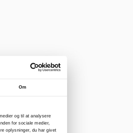
har levering direkte, uden problemer. Jeg kan i høj grad anbefale
Om
 medier og til at analysere
nden for sociale medier,
e her”
e oplysninger, du har givet