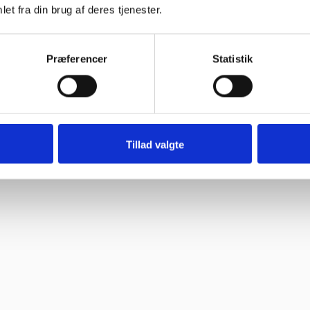
et fra din brug af deres tjenester.
 bravør”
Præferencer
Statistik
Tillad valgte
”
til “
oblemer. Gode priser, mm.”