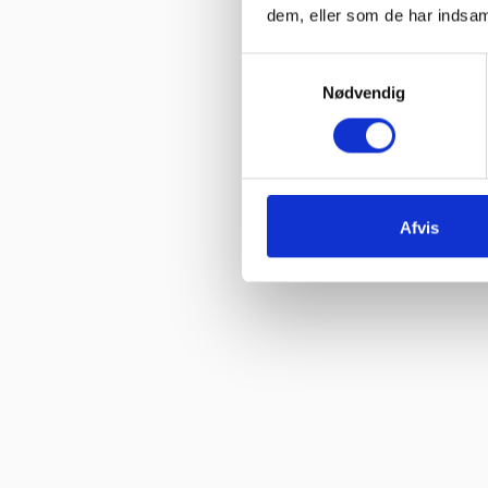
dem, eller som de har indsaml
Vurderet af Ole
“Glade gutter svarer meget klart og for gjort det arb, de lover med
Samtykkevalg
Nødvendig
Vurderet af Isken
“God faglig og personlig betjening.”
Vurderet af Kenneth Lynge
“God hjælp fra service afd”
Afvis
Vurderet af Benny
“God kundebetjening og der blev svaret høfligt på mine spørgsmål.
Vurderet af Kaj
“God snak med Keld Han kunne svare på hvad jeg havde spørgsmål 
Vurderet af Jeanette
“Har købt mange maskiner og fået god hjælp når der har været pr
Vurderet af Patricia