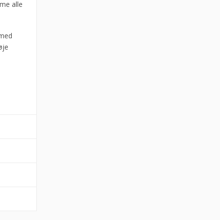
me alle
 med
øje