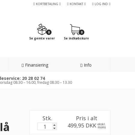
KORTBETALING
KONTAKT
LOG IND
0
0
Se gemte varer
Se indkøbskurv
Finansiering
Info
eservice: 20 28 02 74
orsdag 08:30 – 16.00, fredag 08:30 – 13.30
Stk.
Pris i alt
lå
499,95 DKK
ekskl.
moms