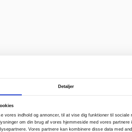
d oplevelse. Jeg fik leveret en stor ovn til Malmø, hvor de normalt ikke 
et sædvanlige.”
off bruger søde og hjælpsomme ansatte”
Detaljer
ookies
se vores indhold og annoncer, til at vise dig funktioner til sociale
oplysninger om din brug af vores hjemmeside med vores partnere i
o service og en super flink sælger i røret Kan klart anbefale at handl
ysepartnere. Vores partnere kan kombinere disse data med andr