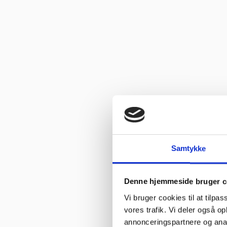
Vurderet af Käthe
“Ekspert i hvidevarer “
Vurderet af Kris
“Er blevet mødt at hjælpsomme og utrolig søde medarbejdere”
Vurderet af Tina
“Fantastisk service. De ligger sig virkelig i selen for at give en go
Gastrobutikken – som både på priser og service er noget ud over d
Vurderet af Peter Holm
“Fedt sted for den lille mand der gerne vil købe lidt af det de pr
Samtykke
Vurderet af Henrik Hauge
“Fin fyr, der løste opgaven”
Denne hjemmeside bruger c
Vi bruger cookies til at tilpas
Vurderet af Marlu
vores trafik. Vi deler også 
“Første gang jeg har handlet her,men helt sikkert ikke sidste gang,G
annonceringspartnere og anal