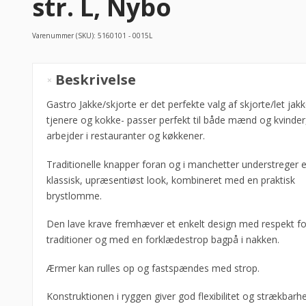
str. L, Nybo
Varenummer (SKU):
5160101 - 0015L
New
Beskrivelse
Nordic
skjorte
Gastro Jakke/skjorte er det perfekte valg af skjorte/let jakke
m/langærmet
tjenere og kokke- passer perfekt til både mænd og kvinde
denimblå
arbejder i restauranter og køkkener.
str.
Traditionelle knapper foran og i manchetter understreger e
L,
klassisk, upræsentiøst look, kombineret med en praktisk
Nybo
brystlomme.
antal
Den lave krave fremhæver et enkelt design med respekt fo
traditioner og med en forklædestrop bagpå i nakken.
Ærmer kan rulles op og fastspændes med strop.
Konstruktionen i ryggen giver god flexibilitet og strækbarh