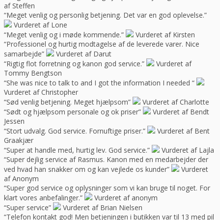
af Steffen
“Meget venlig og personlig betjening. Det var en god oplevelse.”
Vurderet af Lone
“Meget venlig og i møde kommende.”
Vurderet af Kirsten
“Professionel og hurtig modtagelse af de leverede varer. Nice
samarbejde”
Vurderet af Darut
“Rigtig flot forretning og kanon god service.”
Vurderet af
Tommy Bengtson
“She was nice to talk to and I got the information I needed “
Vurderet af Christopher
“Sød venlig betjening. Meget hjælpsom”
Vurderet af Charlotte
“Sødt og hjælpsom personale og ok priser”
Vurderet af Bendt
Jessen
“Stort udvalg. God service. Fornuftige priser.”
Vurderet af Bent
Graakjær
“Super at handle med, hurtig lev. God service.”
Vurderet af Lajla
“Super dejlig service af Rasmus. Kanon med en medarbejder der
ved hvad han snakker om og kan vejlede os kunder”
Vurderet
af Anonym
“Super god service og oplysninger som vi kan bruge til noget. For
klart vores anbefalinger.”
Vurderet af anonym
“Super service”
Vurderet af Brian Nielsen
“Telefon kontakt god! Men betjeningen i butikken var til 13 med pil