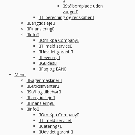
Stålbordplade uden
vanger
Tilberedning og redskaber
Langtidsleje
Finansiering
Info
Om Kpa Company
Tilmeld service
Udvidet garanti
Levering
Guides
Faq og EAN
Menu
Bagerimaskiner
Butiksinventar
Stål og tilbehør
Langtidsleje
Finansiering
Info
Om Kpa Company
Tilmeld service
Catering+
Udvidet garanti