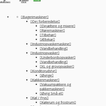
Se
Se gemte
ndkøbskurv
varer
Bagerimaskiner
Dej forberedelse
Dejæltere og mixere
Røremaskiner
Tilbehør
Æltekar
Industriopvaskemaskine
Vandbehandling
Industriopvasker
Underbordsopvasker
Vandbehandling
XL og grovopvasker
Konditorudstyr
Øvrige
Køkkenmaskiner
Vakuumpakkere og
pakkemaskiner
Øvrig Små-el
Køl / Frys
Kølerum og frostrum