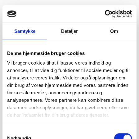
Samtykke
Detaljer
Om
Denne hjemmeside bruger cookies
Vi bruger cookies til at tilpasse vores indhold og
Prismatch - Laveste pris!
annoncer, til at vise dig funktioner til sociale medier og til
at analysere vores trafik. Vi deler også oplysninger om
Har du fundet et billigere produkt som vi skal pris matche?
din brug af vores hjemmeside med vores partnere inden
Vi skal blot modtage et link hvor den tiltalte pris er set,
således vi kan vende tilbage med den skarpeste pris.
for sociale medier, annonceringspartnere og
analysepartnere. Vores partnere kan kombinere disse
Set pris:
*
data med andre oplysninger, du har givet dem, eller som
de har indsamlet fra din brug af deres tjenester.
Link:
*
Navn
*
Samtykkevalg
Nødvendig