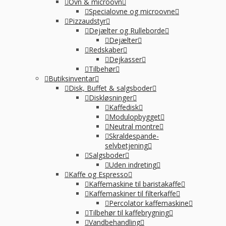
Ovn & microovn
Specialovne og microovne
Pizzaudstyr
Dejælter og Rulleborde
Dejælter
Redskaber
Dejkasser
Tilbehør
Butiksinventar
Disk, Buffet & salgsboder
Diskløsninger
Kaffedisk
Modulopbygget
Neutral montre
Skraldespande-
selvbetjening
Salgsboder
Uden indreting
Kaffe og Espresso
Kaffemaskine til baristakaffe
Kaffemaskiner til filterkaffe
Percolator kaffemaskine
Tilbehør til kaffebrygning
Vandbehandling