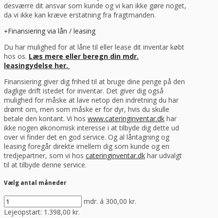
desværre dit ansvar som kunde og vi kan ikke gøre noget,
da vi ikke kan kræve erstatning fra fragtmanden.
Finansiering via lån / leasing
Du har mulighed for at låne til eller lease dit inventar købt
hos os.
Læs mere eller beregn din mdr.
leasingydelse her.
Finansiering giver dig frihed til at bruge dine penge på den
daglige drift istedet for inventar. Det giver dig også
mulighed for måske at lave netop den indretning du har
drømt om, men som måske er for dyr, hvis du skulle
betale den kontant. Vi hos
www.cateringinventar.dk
har
ikke nogen økonomisk interesse i at tilbyde dig dette ud
over vi finder det en god service. Og al låntagning og
leasing foregår direkte imellem dig som kunde og en
tredjepartner, som vi hos
cateringinventar.dk
har udvalgt
til at tilbyde denne service.
Vælg antal måneder
mdr. á
300,00
kr.
Lejeopstart:
1.398,00
kr.