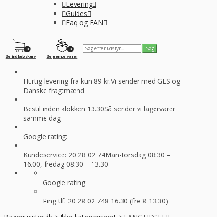
Levering
Guides
Faq og EAN
0
0
Se indkøbskurv
Se gemte varer
Hurtig levering fra kun 89 kr.
Vi sender med GLS og
Danske fragtmænd
Bestil inden klokken 13.30
Så sender vi lagervarer
samme dag
Google rating:
Kundeservice: 20 28 02 74
Man-torsdag 08:30 –
16.00, fredag 08:30 – 13.30
Google rating
Ring tlf. 20 28 02 74
8-16.30 (fre 8-13.30)
Bageriudstyr.dk
>
Ikke kategoriseret
>
LANGTIDSLEJE –