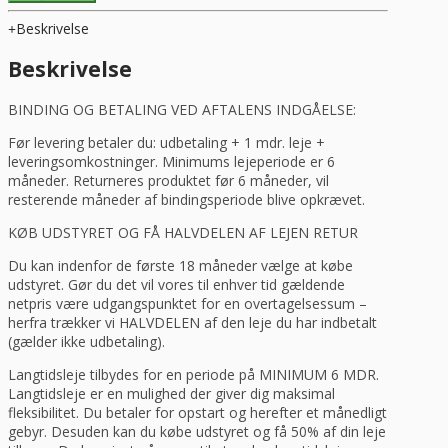
Isterningemaskine
90
Beskrivelse
kg/24
timer,
Beskrivelse
Fagor
EFICE
BINDING OG BETALING VED AFTALENS INDGÅELSE:
antal
Før levering betaler du: udbetaling + 1 mdr. leje +
leveringsomkostninger. Minimums lejeperiode er 6
måneder. Returneres produktet før 6 måneder, vil
resterende måneder af bindingsperiode blive opkrævet.
KØB UDSTYRET OG FÅ HALVDELEN AF LEJEN RETUR
Du kan indenfor de første 18 måneder vælge at købe
udstyret. Gør du det vil vores til enhver tid gældende
netpris være udgangspunktet for en overtagelsessum –
herfra trækker vi HALVDELEN af den leje du har indbetalt
(gælder ikke udbetaling).
Langtidsleje tilbydes for en periode på MINIMUM 6 MDR.
Langtidsleje er en mulighed der giver dig maksimal
fleksibilitet. Du betaler for opstart og herefter et månedligt
gebyr. Desuden kan du købe udstyret og få 50% af din leje