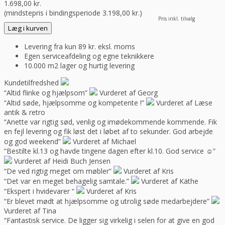
1.698,00
kr.
(mindstepris i bindingsperiode
3.198,00
kr.
)
Pris inkl. tilvalg
Læg i kurven
Levering fra kun 89 kr. eksl. moms
Egen serviceafdeling og egne teknikkere
10.000 m2 lager og hurtig levering
Kundetilfredshed
“Altid flinke og hjælpsom”
Vurderet af Georg
“Altid søde, hjælpsomme og kompetente !”
Vurderet af Læse
antik & retro
“Anette var rigtig sød, venlig og imødekommende kommende. Fik
en fejl levering og fik løst det i løbet af to sekunder. God arbejde
og god weekend”
Vurderet af Michael
“Bestilte kl.13 og havde tingene dagen efter kl.10. God service ☺”
Vurderet af Heidi Buch Jensen
“De ved rigtig meget om møbler”
Vurderet af Kris
“Det var en meget behagelig samtale.”
Vurderet af Käthe
“Ekspert i hvidevarer “
Vurderet af Kris
“Er blevet mødt at hjælpsomme og utrolig søde medarbejdere”
Vurderet af Tina
“Fantastisk service. De ligger sig virkelig i selen for at give en god