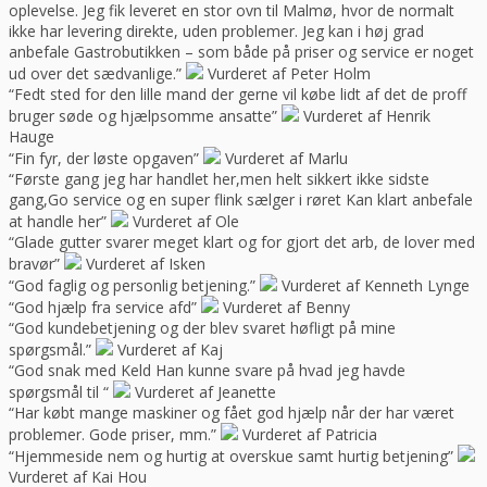
oplevelse. Jeg fik leveret en stor ovn til Malmø, hvor de normalt
ikke har levering direkte, uden problemer. Jeg kan i høj grad
anbefale Gastrobutikken – som både på priser og service er noget
ud over det sædvanlige.”
Vurderet af Peter Holm
“Fedt sted for den lille mand der gerne vil købe lidt af det de proff
bruger søde og hjælpsomme ansatte”
Vurderet af Henrik
Hauge
“Fin fyr, der løste opgaven”
Vurderet af Marlu
“Første gang jeg har handlet her,men helt sikkert ikke sidste
gang,Go service og en super flink sælger i røret Kan klart anbefale
at handle her”
Vurderet af Ole
“Glade gutter svarer meget klart og for gjort det arb, de lover med
bravør”
Vurderet af Isken
“God faglig og personlig betjening.”
Vurderet af Kenneth Lynge
“God hjælp fra service afd”
Vurderet af Benny
“God kundebetjening og der blev svaret høfligt på mine
spørgsmål.”
Vurderet af Kaj
“God snak med Keld Han kunne svare på hvad jeg havde
spørgsmål til “
Vurderet af Jeanette
“Har købt mange maskiner og fået god hjælp når der har været
problemer. Gode priser, mm.”
Vurderet af Patricia
“Hjemmeside nem og hurtig at overskue samt hurtig betjening”
Vurderet af Kai Hou