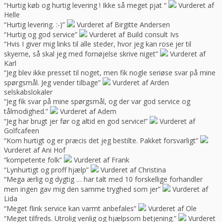
“Hurtig køb og hurtig levering ! Ikke så meget pjat “
Vurderet af
Helle
“Hurtig levering. :-)”
Vurderet af Birgitte Andersen
“Hurtig og god service”
Vurderet af Build consult Ivs
“Hvis I giver mig links til alle steder, hvor jeg kan rose jer til
skyerne, så skal jeg med fornøjelse skrive niget”
Vurderet af
Karl
“Jeg blev ikke presset til noget, men fik nogle seriøse svar på mine
spørgsmål. Jeg vender tilbage”
Vurderet af Arden
selskabslokaler
“Jeg fik svar på mine spørgsmål, og der var god service og
tålmodighed.”
Vurderet af Adem
“Jeg har brugt jer før og altid en god service!”
Vurderet af
Golfcafeen
“Kom hurtigt og er præcis det jeg bestilte. Pakket forsvarligt”
Vurderet af Ani Hof
“kompetente folk”
Vurderet af Frank
“Lynhurtigt og proff hjælp”
Vurderet af Christina
“Mega ærlig og dygtig … har talt med 10 forskellige forhandler
men ingen gav mig den samme tryghed som jer”
Vurderet af
Lida
“Meget flink service kan varmt anbefales”
Vurderet af Ole
“Meget tilfreds. Utrolig venlig og hjælpsom betjening.”
Vurderet