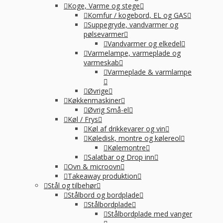
Koge, Varme og stege
Komfur / kogebord, EL og GAS
Suppegryde, vandvarmer og
pølsevarmer
Vandvarmer og elkedel
Varmelampe, varmeplade og
varmeskab
Varmeplade & varmlampe
Øvrige
Køkkenmaskiner
Øvrig Små-el
Køl / Frys
Køl af drikkevarer og vin
Køledisk, montre og kølereol
Kølemontre
Salatbar og Drop inn
Ovn & microovn
Takeaway produktion
Stål og tilbehør
Stålbord og bordplade
Stålbordplade
Stålbordplade med vanger