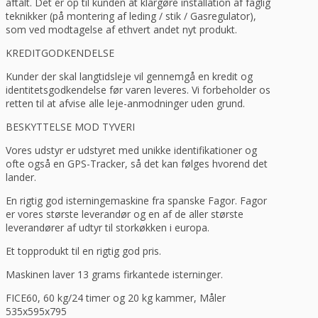
aftalt. Det er op til kunden at klargøre installation af faglig
teknikker (på montering af leding / stik / Gasregulator),
som ved modtagelse af ethvert andet nyt produkt.
KREDITGODKENDELSE
Kunder der skal langtidsleje vil gennemgå en kredit og
identitetsgodkendelse før varen leveres. Vi forbeholder os
retten til at afvise alle leje-anmodninger uden grund.
BESKYTTELSE MOD TYVERI
Vores udstyr er udstyret med unikke identifikationer og
ofte også en GPS-Tracker, så det kan følges hvorend det
lander.
En rigtig god isterningemaskine fra spanske Fagor. Fagor
er vores største leverandør og en af de aller største
leverandører af udtyr til storkøkken i europa.
Et topprodukt til en rigtig god pris.
Maskinen laver 13 grams firkantede isterninger.
FICE60, 60 kg/24 timer og 20 kg kammer, Måler
535x595x795