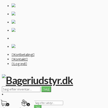
Kortbetaling
Kontakt
Log ind
0
0