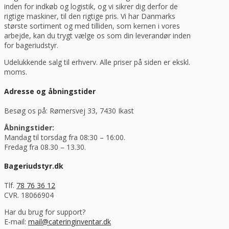
inden for indkøb og logistik, og vi sikrer dig derfor de
rigtige maskiner, til den rigtige pris. Vi har Danmarks
største sortiment og med tilliden, som kernen i vores
arbejde, kan du trygt vælge os som din leverandør inden
for bageriudstyr.
Udelukkende salg til erhverv. Alle priser på siden er ekskl.
moms.
Adresse og åbningstider
Besøg os på: Rømersvej 33, 7430 Ikast
Åbningstider:
Mandag til torsdag fra 08:30 – 16:00.
Fredag fra 08.30 – 13.30.
Bageriudstyr.dk
Tlf.
78 76 36 12
CVR. 18066904
Har du brug for support?
E-mail:
mail@cateringinventar.dk