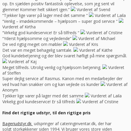
op. En sjælden positiv fantastisk oplevelse, som jeg sent vil
glemme! Kommer helt sikkert igen.”
Vurderet af Svend
“Tjekker lige varer på lager med det samme “
Vurderet af Laila
“Venlig – imødekommende – hjælpsom – super god service “
Vurderet af Kirtha
“Virkelig god kundeservice! Er så tilfreds “
Vurderet af Cristine
“Yderst hjælpsomme og vejledende”
Vurderet af Michael
De ved rigtig meget om møbler
Vurderet af Kris
Det var en meget behagelig samtale.
Vurderet af Käthe
God kundebetjening og der blev svaret høfligt på mine spørgsmål.
Vurderet af Kaj
Meget tilfreds. Utrolig venlig og hjælpsom betjening.
Vurderet
af Steffen
Super dejlig service af Rasmus. Kanon med en medarbejder der
ved hvad han snakker om og kan vejlede os kunder
Vurderet af
Anonym
Tjekker lige varer på lager med det samme
Vurderet af Laila
Virkelig god kundeservice! Er så tilfreds
Vurderet af Cristine
Find det rigtige udstyr, til den rigtige pris
Bageriudstyr.dk
udspringer af cateringinventar.dk, der har
solgt storkøkkener siden 1994. Vi bruger vores store viden