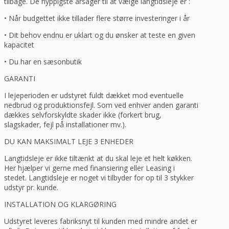
tilbage. De hyppigste årsager til at vælge langtidsleje er :
• Når budgettet ikke tillader flere større investeringer i år
• Dit behov endnu er uklart og du ønsker at teste en given
kapacitet
• Du har en sæsonbutik
GARANTI
I lejeperioden er udstyret fuldt dækket mod eventuelle
nedbrud og produktionsfejl. Som ved enhver anden garanti
dækkes selvforskyldte skader ikke (forkert brug,
slagskader, fejl på installationer mv.).
DU KAN MAKSIMALT LEJE 3 ENHEDER
Langtidsleje er ikke tiltænkt at du skal leje et helt køkken.
Her hjælper vi gerne med finansiering eller Leasing i
stedet. Langtidsleje er noget vi tilbyder for op til 3 stykker
udstyr pr. kunde.
INSTALLATION OG KLARGØRING
Udstyret leveres fabriksnyt til kunden med mindre andet er