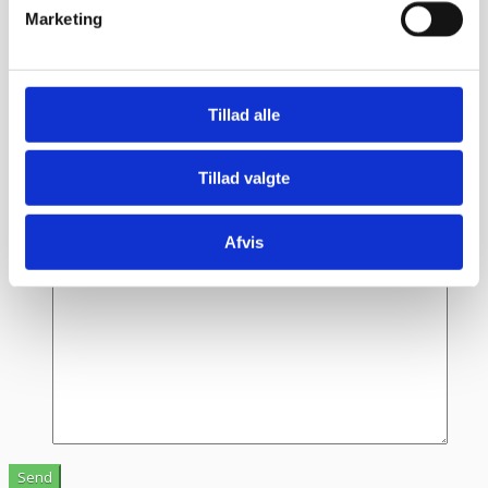
Marketing
Link:
*
Navn
*
Tillad alle
E-mail
*
Tillad valgte
TLF nr.
*
Evt. kommentar
Afvis