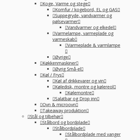
Koge, Varme og stege
Komfur / kogebord, EL og GAS
Suppegryde, vandvarmer og
pølsevarmer
Vandvarmer og elkedel
Varmelampe, varmeplade og
varmeskab
Varmeplade & varmlampe
Øvrige
Køkkenmaskiner
Øvrig Små-el
Køl / Frys
Køl af drikkevarer og vin
Køledisk, montre og kølereol
Kølemontre
Salatbar og Drop inn
Ovn & microovn
Takeaway produktion
Stål og tilbehør
Stålbord og bordplade
Stålbordplade
Stålbordplade med vanger