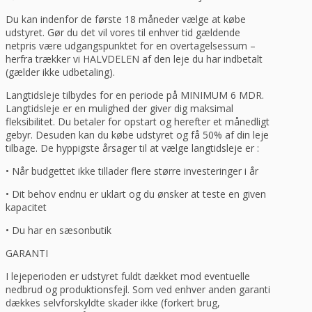
Du kan indenfor de første 18 måneder vælge at købe
udstyret. Gør du det vil vores til enhver tid gældende
netpris være udgangspunktet for en overtagelsessum –
herfra trækker vi HALVDELEN af den leje du har indbetalt
(gælder ikke udbetaling).
Langtidsleje tilbydes for en periode på MINIMUM 6 MDR.
Langtidsleje er en mulighed der giver dig maksimal
fleksibilitet. Du betaler for opstart og herefter et månedligt
gebyr. Desuden kan du købe udstyret og få 50% af din leje
tilbage. De hyppigste årsager til at vælge langtidsleje er :
• Når budgettet ikke tillader flere større investeringer i år
• Dit behov endnu er uklart og du ønsker at teste en given
kapacitet
• Du har en sæsonbutik
GARANTI
I lejeperioden er udstyret fuldt dækket mod eventuelle
nedbrud og produktionsfejl. Som ved enhver anden garanti
dækkes selvforskyldte skader ikke (forkert brug,