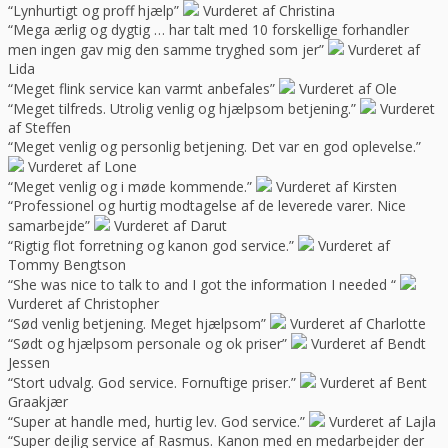
“Lynhurtigt og proff hjælp”
Vurderet af Christina
“Mega ærlig og dygtig … har talt med 10 forskellige forhandler
men ingen gav mig den samme tryghed som jer”
Vurderet af
Lida
“Meget flink service kan varmt anbefales”
Vurderet af Ole
“Meget tilfreds. Utrolig venlig og hjælpsom betjening.”
Vurderet
af Steffen
“Meget venlig og personlig betjening. Det var en god oplevelse.”
Vurderet af Lone
“Meget venlig og i møde kommende.”
Vurderet af Kirsten
“Professionel og hurtig modtagelse af de leverede varer. Nice
samarbejde”
Vurderet af Darut
“Rigtig flot forretning og kanon god service.”
Vurderet af
Tommy Bengtson
“She was nice to talk to and I got the information I needed “
Vurderet af Christopher
“Sød venlig betjening. Meget hjælpsom”
Vurderet af Charlotte
“Sødt og hjælpsom personale og ok priser”
Vurderet af Bendt
Jessen
“Stort udvalg. God service. Fornuftige priser.”
Vurderet af Bent
Graakjær
“Super at handle med, hurtig lev. God service.”
Vurderet af Lajla
“Super dejlig service af Rasmus. Kanon med en medarbejder der