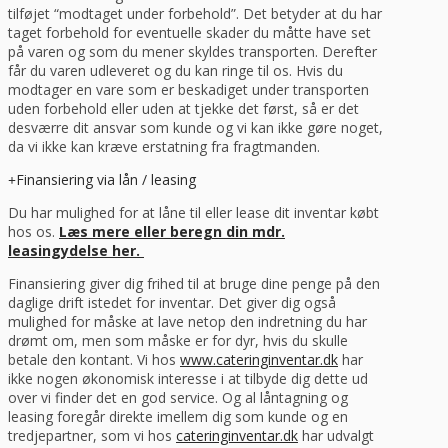
tilføjet “modtaget under forbehold”. Det betyder at du har
taget forbehold for eventuelle skader du måtte have set
på varen og som du mener skyldes transporten. Derefter
får du varen udleveret og du kan ringe til os. Hvis du
modtager en vare som er beskadiget under transporten
uden forbehold eller uden at tjekke det først, så er det
desværre dit ansvar som kunde og vi kan ikke gøre noget,
da vi ikke kan kræve erstatning fra fragtmanden.
Finansiering via lån / leasing
Du har mulighed for at låne til eller lease dit inventar købt
hos os.
Læs mere eller beregn din mdr.
leasingydelse her.
Finansiering giver dig frihed til at bruge dine penge på den
daglige drift istedet for inventar. Det giver dig også
mulighed for måske at lave netop den indretning du har
drømt om, men som måske er for dyr, hvis du skulle
betale den kontant. Vi hos
www.cateringinventar.dk
har
ikke nogen økonomisk interesse i at tilbyde dig dette ud
over vi finder det en god service. Og al låntagning og
leasing foregår direkte imellem dig som kunde og en
tredjepartner, som vi hos
cateringinventar.dk
har udvalgt