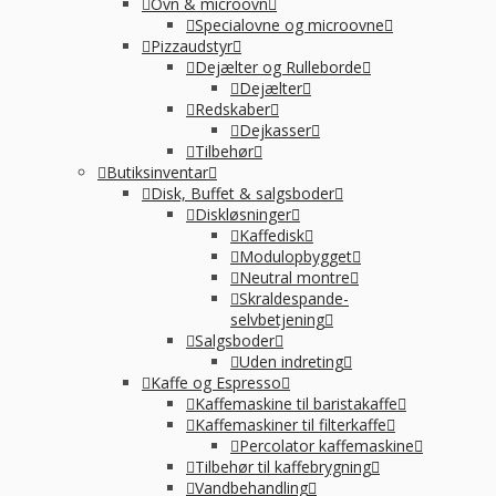
Ovn & microovn
Specialovne og microovne
Pizzaudstyr
Dejælter og Rulleborde
Dejælter
Redskaber
Dejkasser
Tilbehør
Butiksinventar
Disk, Buffet & salgsboder
Diskløsninger
Kaffedisk
Modulopbygget
Neutral montre
Skraldespande-
selvbetjening
Salgsboder
Uden indreting
Kaffe og Espresso
Kaffemaskine til baristakaffe
Kaffemaskiner til filterkaffe
Percolator kaffemaskine
Tilbehør til kaffebrygning
Vandbehandling