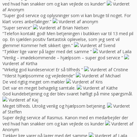
ved hvad han snakker om og kan vejlede os kunder”
Vurderet
af Anonym
“Super god service og oplysninger som vi kan bruge til noget. For
klart vores anbefalinger.”
Vurderet af anonym
“Super service”
Vurderet af Brian Nielsen
“Telefon kontakt god! Men betjeningen i butikken var til 13 med pil
op. En sjælden positiv fantastisk oplevelse, som jeg sent vil
glemme! Kommer helt sikkert igen.”
Vurderet af Svend
“Tjekker lige varer på lager med det samme “
Vurderet af Laila
“Venlig – imødekommende – hjælpsom – super god service “
Vurderet af Kirtha
“Virkelig god kundeservice! Er så tilfreds “
Vurderet af Cristine
“Yderst hjælpsomme og vejledende”
Vurderet af Michael
De ved rigtig meget om møbler
Vurderet af Kris
Det var en meget behagelig samtale.
Vurderet af Käthe
God kundebetjening og der blev svaret høfligt på mine spørgsmål.
Vurderet af Kaj
Meget tilfreds. Utrolig venlig og hjælpsom betjening.
Vurderet
af Steffen
Super dejlig service af Rasmus. Kanon med en medarbejder der
ved hvad han snakker om og kan vejlede os kunder
Vurderet af
Anonym
Tjekker lige varer på lager med det samme
Vurderet af Laila