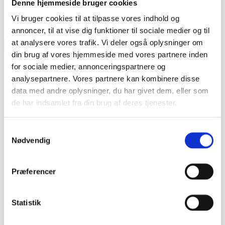
Denne hjemmeside bruger cookies
Vi bruger cookies til at tilpasse vores indhold og
annoncer, til at vise dig funktioner til sociale medier og til
at analysere vores trafik. Vi deler også oplysninger om
din brug af vores hjemmeside med vores partnere inden
for sociale medier, annonceringspartnere og
analysepartnere. Vores partnere kan kombinere disse
data med andre oplysninger, du har givet dem, eller som
de har indsamlet fra din brug af deres tjenester.
Samtykkevalg
Nødvendig
Prismatch - Laveste pris!
Præferencer
Har du fundet et billigere produkt som vi skal pris matche?
Vi skal blot modtage et link hvor den tiltalte pris er set,
Statistik
således vi kan vende tilbage med den skarpeste pris.
Set pris:
*