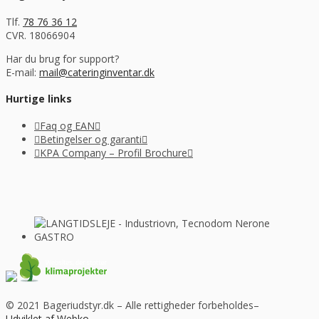
Tlf.
78 76 36 12
CVR. 18066904
Har du brug for support?
E-mail:
mail@cateringinventar.dk
Hurtige links
Faq og EAN
Betingelser og garanti
KPA Company – Profil Brochure
© 2021 Bageriudstyr.dk – Alle rettigheder forbeholdes–
Udviklet af Webko