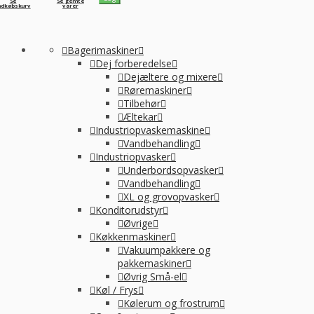
Se
Se gemte
ndkøbskurv
varer
Bagerimaskiner
Dej forberedelse
Dejæltere og mixere
Røremaskiner
Tilbehør
Æltekar
Industriopvaskemaskine
Vandbehandling
Industriopvasker
Underbordsopvasker
Vandbehandling
XL og grovopvasker
Konditorudstyr
Øvrige
Køkkenmaskiner
Vakuumpakkere og
pakkemaskiner
Øvrig Små-el
Køl / Frys
Kølerum og frostrum