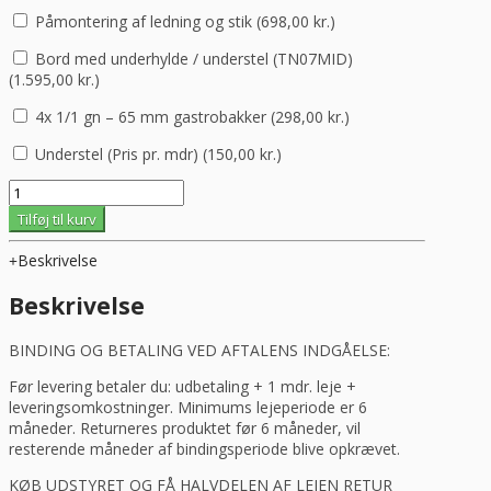
Påmontering af ledning og stik (
698,00
kr.
)
Bord med underhylde / understel (TN07MID)
(
1.595,00
kr.
)
4x 1/1 gn – 65 mm gastrobakker (
298,00
kr.
)
Understel (Pris pr. mdr) (
150,00
kr.
)
LANGTIDSLEJE
-
Tilføj til kurv
Industriovn,
Tecnodom
Beskrivelse
Nerone
GASTRO
Beskrivelse
antal
BINDING OG BETALING VED AFTALENS INDGÅELSE:
Før levering betaler du: udbetaling + 1 mdr. leje +
leveringsomkostninger. Minimums lejeperiode er 6
måneder. Returneres produktet før 6 måneder, vil
resterende måneder af bindingsperiode blive opkrævet.
KØB UDSTYRET OG FÅ HALVDELEN AF LEJEN RETUR