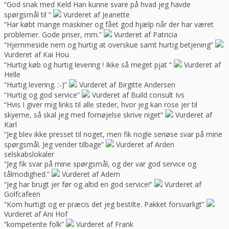
“God snak med Keld Han kunne svare på hvad jeg havde
spørgsmål til “
Vurderet af Jeanette
“Har købt mange maskiner og fået god hjælp når der har været
problemer. Gode priser, mm.”
Vurderet af Patricia
“Hjemmeside nem og hurtig at overskue samt hurtig betjening”
Vurderet af Kai Hou
“Hurtig køb og hurtig levering ! Ikke så meget pjat “
Vurderet af
Helle
“Hurtig levering. :-)”
Vurderet af Birgitte Andersen
“Hurtig og god service”
Vurderet af Build consult Ivs
“Hvis I giver mig links til alle steder, hvor jeg kan rose jer til
skyerne, så skal jeg med fornøjelse skrive niget”
Vurderet af
Karl
“Jeg blev ikke presset til noget, men fik nogle seriøse svar på mine
spørgsmål. Jeg vender tilbage”
Vurderet af Arden
selskabslokaler
“Jeg fik svar på mine spørgsmål, og der var god service og
tålmodighed.”
Vurderet af Adem
“Jeg har brugt jer før og altid en god service!”
Vurderet af
Golfcafeen
“Kom hurtigt og er præcis det jeg bestilte. Pakket forsvarligt”
Vurderet af Ani Hof
“kompetente folk”
Vurderet af Frank