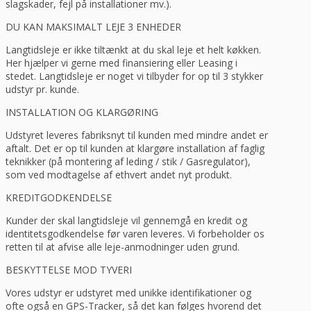
slagskader, fejl på installationer mv.).
DU KAN MAKSIMALT LEJE 3 ENHEDER
Langtidsleje er ikke tiltænkt at du skal leje et helt køkken.
Her hjælper vi gerne med finansiering eller Leasing i
stedet. Langtidsleje er noget vi tilbyder for op til 3 stykker
udstyr pr. kunde.
INSTALLATION OG KLARGØRING
Udstyret leveres fabriksnyt til kunden med mindre andet er
aftalt. Det er op til kunden at klargøre installation af faglig
teknikker (på montering af leding / stik / Gasregulator),
som ved modtagelse af ethvert andet nyt produkt.
KREDITGODKENDELSE
Kunder der skal langtidsleje vil gennemgå en kredit og
identitetsgodkendelse før varen leveres. Vi forbeholder os
retten til at afvise alle leje-anmodninger uden grund.
BESKYTTELSE MOD TYVERI
Vores udstyr er udstyret med unikke identifikationer og
ofte også en GPS-Tracker, så det kan følges hvorend det