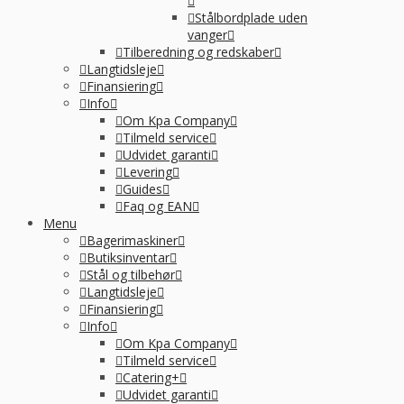
Stålbordplade uden
vanger
Tilberedning og redskaber
Langtidsleje
Finansiering
Info
Om Kpa Company
Tilmeld service
Udvidet garanti
Levering
Guides
Faq og EAN
Menu
Bagerimaskiner
Butiksinventar
Stål og tilbehør
Langtidsleje
Finansiering
Info
Om Kpa Company
Tilmeld service
Catering+
Udvidet garanti