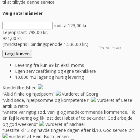
til at tilbyde denne service.
Vælg antal måneder
mdr. á
123,00
kr.
Lejeopstart:
798,00
kr.
921,00
kr.
(mindstepris i bindingsperiode
1.536,00
kr.
)
Pris inkl. tilvalg
Læg i kurven
Levering fra kun 89 kr. eksl. moms
Egen serviceafdeling og egne teknikkere
10.000 m2 lager og hurtig levering
Kundetilfredshed
“Altid flinke og hjælpsom”
Vurderet af Georg
“Altid søde, hjælpsomme og kompetente !”
Vurderet af Læse
antik & retro
“Anette var rigtig sød, venlig og imødekommende kommende. Fik
en fejl levering og fik løst det i løbet af to sekunder. God arbejde
og god weekend”
Vurderet af Michael
“Bestilte kl.13 og havde tingene dagen efter kl.10. God service ☺”
Vurderet af Heidi Buch Jensen