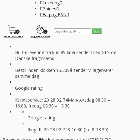
Levering
Guides
Faq og EAN
0
0
Se indkøbskurv
Se gemte varer
Hurtig levering fra kun 89 kr.
Vi sender med GLS og
Danske fragtmænd
Bestil inden klokken 13.30
Så sender vi lagervarer
samme dag
Google rating:
Kundeservice: 20 28 02 74
Man-torsdag 08:30 –
16.00, fredag 08:30 – 13.30
Google rating
Ring tlf. 20 28 02 74
8-16.30 (fre 8-13.30)
Bageriudstyr.dk
>
Ikke kategoriseret
>
LANGTIDSLEJE –