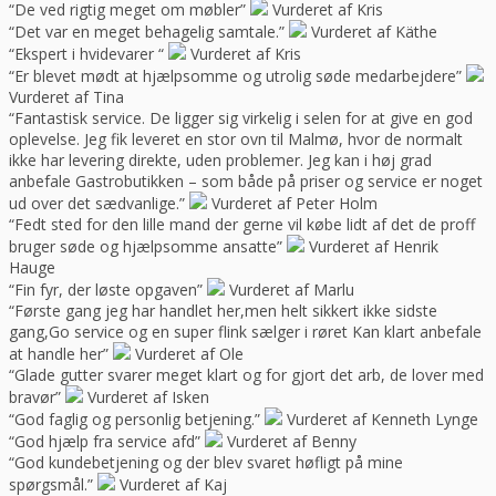
“De ved rigtig meget om møbler”
Vurderet af Kris
“Det var en meget behagelig samtale.”
Vurderet af Käthe
“Ekspert i hvidevarer “
Vurderet af Kris
“Er blevet mødt at hjælpsomme og utrolig søde medarbejdere”
Vurderet af Tina
“Fantastisk service. De ligger sig virkelig i selen for at give en god
oplevelse. Jeg fik leveret en stor ovn til Malmø, hvor de normalt
ikke har levering direkte, uden problemer. Jeg kan i høj grad
anbefale Gastrobutikken – som både på priser og service er noget
ud over det sædvanlige.”
Vurderet af Peter Holm
“Fedt sted for den lille mand der gerne vil købe lidt af det de proff
bruger søde og hjælpsomme ansatte”
Vurderet af Henrik
Hauge
“Fin fyr, der løste opgaven”
Vurderet af Marlu
“Første gang jeg har handlet her,men helt sikkert ikke sidste
gang,Go service og en super flink sælger i røret Kan klart anbefale
at handle her”
Vurderet af Ole
“Glade gutter svarer meget klart og for gjort det arb, de lover med
bravør”
Vurderet af Isken
“God faglig og personlig betjening.”
Vurderet af Kenneth Lynge
“God hjælp fra service afd”
Vurderet af Benny
“God kundebetjening og der blev svaret høfligt på mine
spørgsmål.”
Vurderet af Kaj