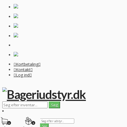
Kortbetaling
Kontakt
Log ind
0
0